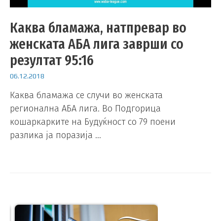
Каква бламажа, натпревар во
женската АБА лига заврши со
резултат 95:16
06.12.2018
Каква бламажа се случи во женската
регионална АБА лига. Во Подгорица
кошаркарките на Будуќност со 79 поени
разлика ја поразија …