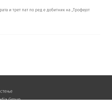
рата и трет пат по ред е добитник на „Трофејот
истење
edia Group