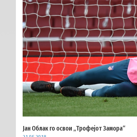
Јан Облак го освои „Трофејот Замора“
21.05.2018