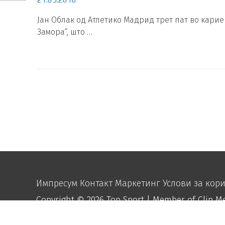
Јан Облак од Атлетико Мадрид трет пат во карие
Замора“, што …
Импресум
Контакт
Маркетинг
Услови за кор
Copyright © 2026
Top Sport
| Member of Clip M