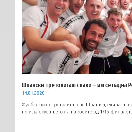
Шпански третолигаш слави – им се падна Р
14.01.2020
Фудбалскиот третолигаш во Шпанија, екипата н
по извлекувањето на паровите од 1/16-финалет