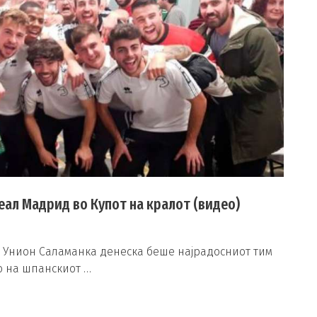
еал Мадрид во Купот на кралот (видео)
а Унион Саламанка денеска беше најрадосниот тим
о на шпанскиот …