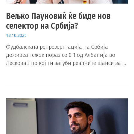
Вељко Пауновиќ ќе биде нов
селектор на Србија?
12.10.2025
Фудбалската репрезернтација на Србија
доживеа тежок пораз со 0-1 од Албанија во
Лесковац по кој ги загуби реалните шанси за …