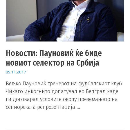
Новости: Пауновиќ ќе биде
новиот селектор на Србија
05.11.2017
Вељко Пауновиќ тренерот на фудбалскиот клуб
Чикаго инкогнито допатувал во Белград каде
ги договарал условите околу преземањето на
сениорската репрезентација …