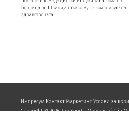
поставен во медицински индуцирана кома во
болница во Шпанија откако му се компликувала
здравствената …
Импресум
Контакт
Маркетинг
Услови за кор
Copyright © 2026
Top Sport
| Member of Clip M