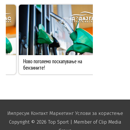
Импресум
Контакт
Маркетинг
Услови за користење
Copyright © 2026
Top Sport
| Member of Clip Media