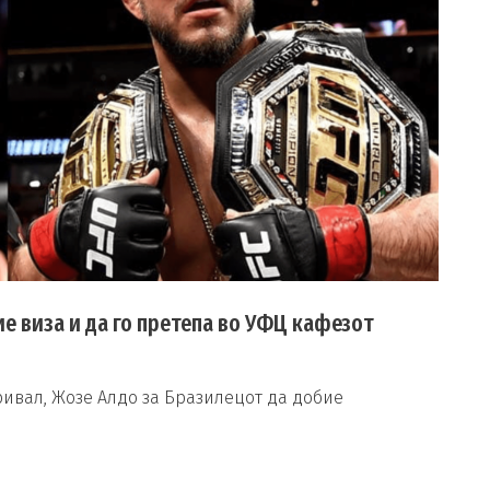
ие виза и да го претепа во УФЦ кафезот
ривал, Жозе Алдо за Бразилецот да добие