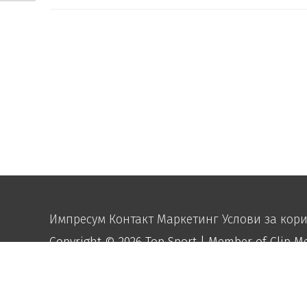
Импресум
Контакт
Маркетинг
Услови за кор
Copyright © 2026
Top Sport
| Member of Clip M
function disable_right_click() { echo "
"; } add_action('wp_