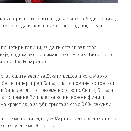
о историјата кој стигнал до четири победи во низа,
 го совлада италијанскиот сонародник, Енеаа
по четири години, за да ги остави зад себе
њаја, додека зад нив имаше хаос – Бред Биндер го
Пиро и Пол Еспархаро.
р, а лошите вести за Дукати дојдоа и кога Марко
и беше лидер, пред Бањаја да го помине во третиот
к Вињалес да го преземе водството. Сепак, Бањаја
и да го помине Вињалес за во интересен финиш,
а крајот да ја загуби трката за само 0.034 секунди.
ше само петти зад Лука Марини, иако остана лидер
заостанува само 30 поени.