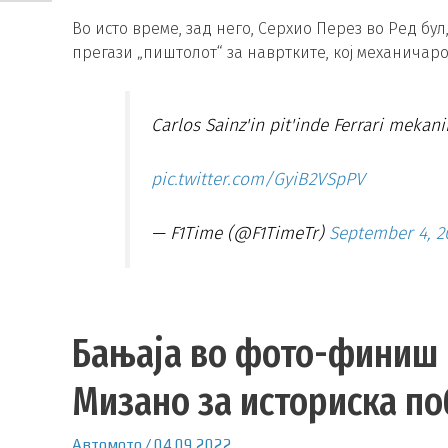
Во исто време, зад него, Серхио Перез во Ред бул
прегази „пиштолот“ за навртките, кој механичаро
Carlos Sainz'in pit'inde Ferrari mekanik
pic.twitter.com/GyiB2VSpPV
— F1Time (@F1TimeTr)
September 4, 2
Бањаја во фото-финиш 
Мизано за историска по
Автомото
/
04.09.2022