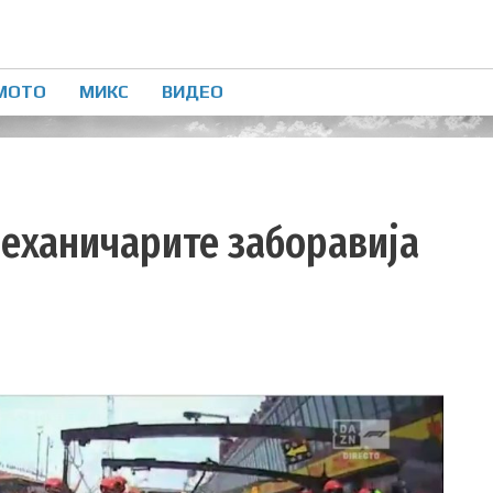
МОТО
МИКС
ВИДЕО
Механичарите заборавија