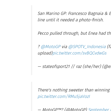
San Marino GP: Francesco Bagnaia & E
line until it needed a photo-finish.
Pecco pulled through, but Enea had the
?
@MotoGP
via
@SPOTV_Indonesia
(f
upload)
pic.twitter.com/svBQCvdwGs
— stateofsport21 // raz (she/her) (@e
There's nothing sweeter than winning
pic.twitter.com/RMu5jaVozI
— MotoGP™? (@MotoGP)
September 4