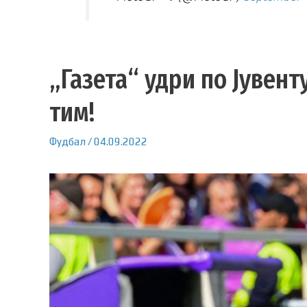
„Газета“ удри по Јувент
тим!
Фудбал
/
04.09.2022