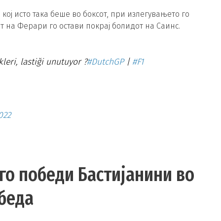
, кој исто така беше во боксот, при излегувањето го
т на Ферари го остави покрај болидот на Саинс.
leri, lastiği unutuyor ?
#DutchGP
|
#F1
022
го победи Бастијанини во
беда