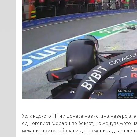
Холандското ГП ни донесе навистина неверојатен
од неговиот Ферари во боксот, но менувањето на
механичарите заборави да ја смени задната лева