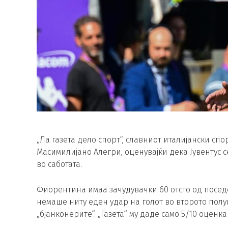
„Ла газета дело спорт“, славниот италијански спо
Масимилијано Алегри, оценувајќи дека Јувентус с
во саботата.
Фиорентина имаа зачудувачки 60 отсто од поседо
немаше ниту еден удар на голот во второто пол
„бјанконерите“. „Газета“ му даде само 5/10 оценка