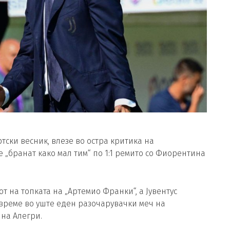
ртски весник, влезе во остра критика на
е „бранат како мал тим“ по 1:1 ремито со Фиорентина
т на топката на „Артемио Франки“, а Јувентус
увреме во уште еден разочарувачки меч на
 на Алегри.