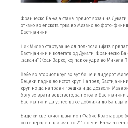
Франческо Бањаја стана првиот возач на Дукати в
откако во епската трка во Мизано во фото-финиш
Бастијанини.
Џек Милер стартуваше од пол-позицијата првпат 
Бастијанини и колегата од Дукати, Франческо Ба
„закачи“ Жоан Зарко, кој пак се удри во Микеле 
Веќе во вториот круг во аут беше и лидерот Миле
Бецеки падна во истот круг. Напред, Бастијанин
круг, но да направи грешка и да дозволи Мавери
бргу во врати водството, за потоа и Бастијанин
Бастијанини да успее да се доближи до Бањаја и н
Бидејќи светскиот шампион Фабио Квартараро бе
во генерален пласман со 211 поени, Бањаја сега 