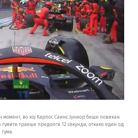
 момент, во кој Карлос Саинс Јуниор беше повикан
 гумите траеше предолги 12 секунди, откако еден од
 гума.