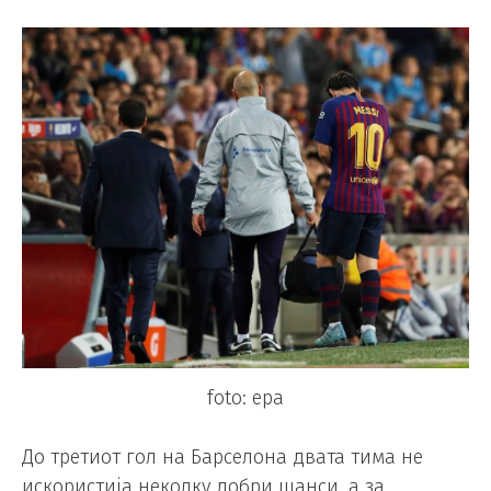
foto: epa
До третиот гол на Барселона двата тима не
искористија неколку добри шанси, а за