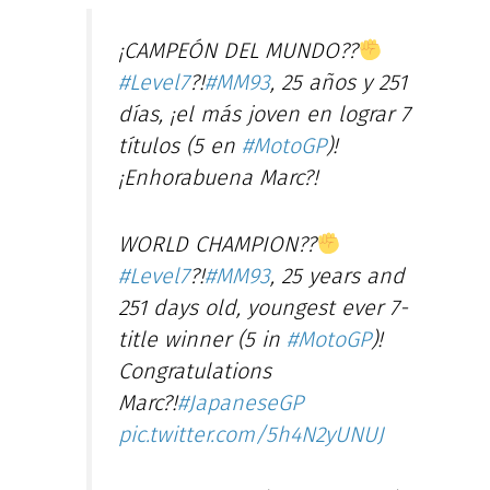
¡CAMPEÓN DEL MUNDO??
#Level7
?!
#MM93
, 25 años y 251
días, ¡el más joven en lograr 7
títulos (5 en
#MotoGP
)!
¡Enhorabuena Marc?!
WORLD CHAMPION??
#Level7
?!
#MM93
, 25 years and
251 days old, youngest ever 7-
title winner (5 in
#MotoGP
)!
Congratulations
Marc?!
#JapaneseGP
pic.twitter.com/5h4N2yUNUJ