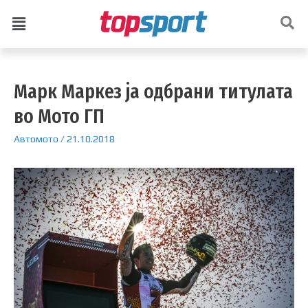
Марк Маркез ја одбрани титулата
во Мото ГП
Автомото
/
21.10.2018