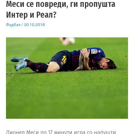
Меси се повреди, ги пропушта
Интер и Реал?
Фудбал
/
20.10.2018
Лионел Меси по 17 минути игра го напушти