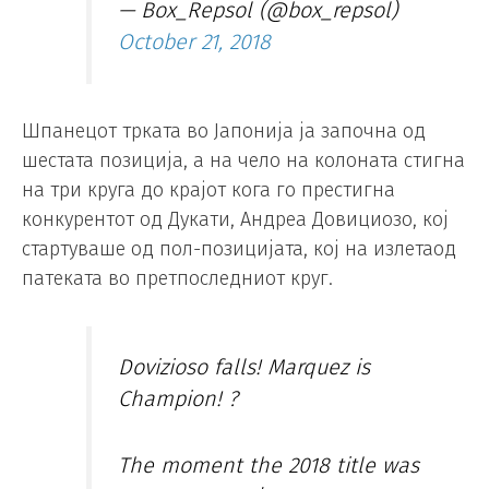
— Box_Repsol (@box_repsol)
October 21, 2018
Шпанецот трката во Јапонија ја започна од
шестата позиција, а на чело на колоната стигна
на три круга до крајот кога го престигна
конкурентот од Дукати, Андреа Довициозо, кој
стартуваше од пол-позицијата, кој на излетаод
патеката во претпоследниот круг.
Dovizioso falls! Marquez is
Champion! ?
The moment the 2018 title was