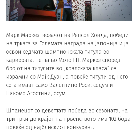
Марк Маркез, возачот на Репсол Хонда, победи
на трката за Големата награда на Јапонија и ја
освои седмата шампионската титула во
кариерата, петта во Мото ГП. Маркез според
бројот на титулите во „кралската класа“ се
израмни со Мајк Дуан, а повеќе титули од него
сега имаат само Валентино Роси, седум и
Џакомо Агостини, осум.
Шпанецот со деветтата победа во сезоната, на
три трки до крајот на првенството има 102 бода
повеќе од најблискиот конкурент.