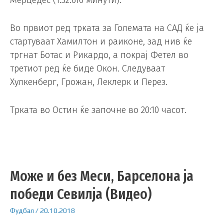
Мерцедес (1:32.616 минути).
Во првиот ред трката за Големата на САД ќе ја
стартуваат Хамилтон и раиконе, зад нив ќе
тргнат Ботас и Рикардо, а покрај Фетел во
третиот ред ќе биде Окон. Следуваат
Хулкенберг, Грожан, Леклерк и Перез.
Трката во Остин ќе започне во 20:10 часот.
Може и без Меси, Барселона ја
победи Севилја (Видео)
Фудбал
/
20.10.2018