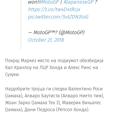
won!
#MotoGP
|
#JapaneseGP
?
https://t.co/tw4D4tRcjx
pic.twitter.com/5vlZDN3IoG
— MotoGP™? (@MotoGP)
October 21, 2018
Покрај Маркез место на подиумот обезбедија
Кал Крачлоу на ЛЦР Хонда и Алекс Ринс на
Сузуки.
Најдобрите тројца ги следеа Валентино Роси
(Јамаха), Алваро Баутиста (Алваро Нието тим),
Жоан Зарко (Јамаха Тех 3), Маверик Вињалес
(Јамаха), Дани Педроса (Репсол Хонда).