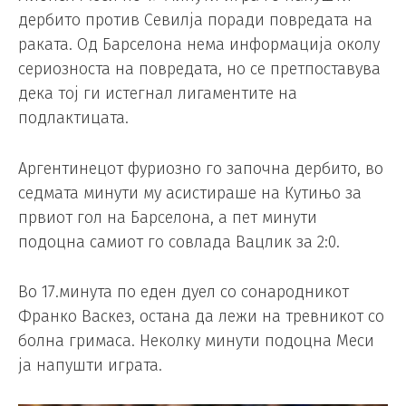
дербито против Севилја поради повредата на
раката. Од Барселона нема информација околу
сериозноста на повредата, но се претпоставува
дека тој ги истегнал лигаментите на
подлактицата.
Аргентинецот фуриозно го започна дербито, во
седмата минути му асистираше на Кутињо за
првиот гол на Барселона, а пет минути
подоцна самиот го совлада Вацлик за 2:0.
Во 17.минута по еден дуел со сонародникот
Франко Васкез, остана да лежи на тревникот со
болна гримаса. Неколку минути подоцна Меси
ја напушти играта.