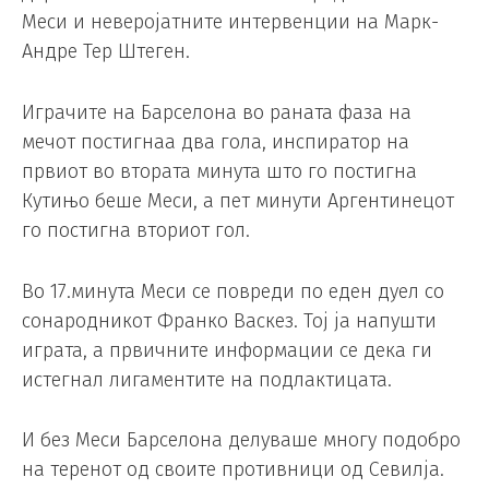
Меси и неверојатните интервенции на Марк-
Андре Тер Штеген.
Играчите на Барселона во раната фаза на
мечот постигнаа два гола, инспиратор на
првиот во втората минута што го постигна
Кутињо беше Меси, а пет минути Аргентинецот
го постигна вториот гол.
Во 17.минута Меси се повреди по еден дуел со
сонародникот Франко Васкез. Тој ја напушти
играта, а првичните информации се дека ги
истегнал лигаментите на подлактицата.
И без Меси Барселона делуваше многу подобро
на теренот од своите противници од Севилја.