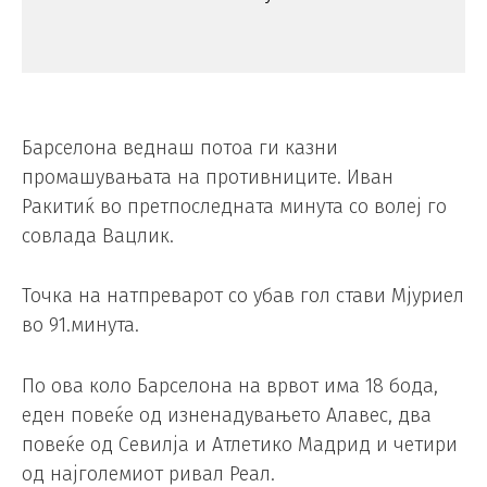
Барселона веднаш потоа ги казни
промашувањата на противниците. Иван
Ракитиќ во претпоследната минута со волеј го
совлада Вацлик.
Точка на натпреварот со убав гол стави Мјуриел
во 91.минута.
По ова коло Барселона на врвот има 18 бода,
еден повеќе од изненадувањето Алавес, два
повеќе од Севилја и Атлетико Мадрид и четири
од најголемиот ривал Реал.