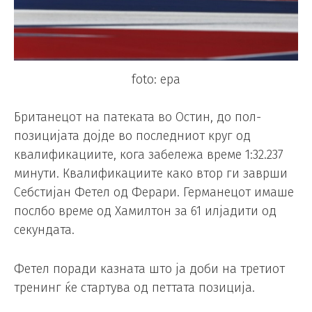
foto: epa
Британецот на патеката во Остин, до пол-
позицијата дојде во последниот круг од
квалификациите, кога забележа време 1:32.237
минути. Квалификациите како втор ги заврши
Себстијан Фетел од Ферари. Германецот имаше
послбо време од Хамилтон за 61 илјадити од
секундата.
Фетел поради казната што ја доби на третиот
тренинг ќе стартува од петтата позиција.