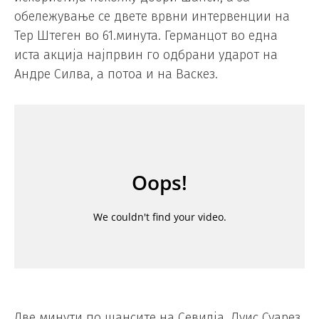
обележување се двете врвни интервенции на
Тер Штеген во 61.минута. Германцот во една
иста акција најпрвин го одбрани ударот на
Андре Силва, а потоа и на Васкез.
Две минути по шансите на Севилја, Луис Суарез