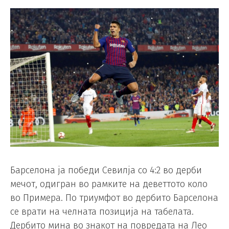
Барселона ја победи Севилја со 4:2 во дерби
мечот, одигран во рамките на деветтото коло
во Примера. По триумфот во дербито Барселона
се врати на челната позиција на табелата.
Дербито мина во знакот на повредата на Лео