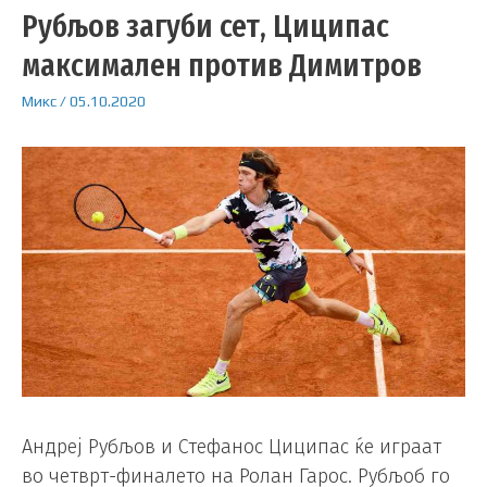
Рубљов загуби сет, Циципас
максимален против Димитров
Микс
/
05.10.2020
Андреј Рубљов и Стефанос Циципас ќе играат
во четврт-финалето на Ролан Гарос. Рубљоб го