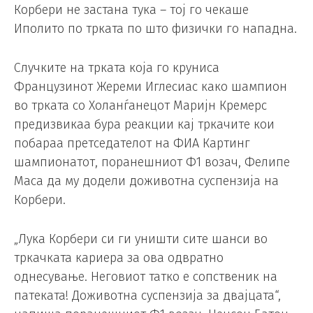
Корбери не застана тука – тој го чекаше
Иполито по трката по што физички го нападна.
Cлучките на трката која го круниса
Французинот Жереми Иглесиас како шампион
во трката со Холанѓанецот Маријн Кремерс
предизвикаа бура реакции кај тркачите кои
побараа претседателот на ФИА Картинг
шампионатот, поранешниот Ф1 возач, Фелипе
Маса да му додели доживотна суспензија на
Корбери.
„Лука Корбери си ги уништи сите шанси во
тркачката кариера за ова одвратно
однесување. Неговиот татко е сопственик на
патеката! Доживотна суспензија за двајцата“,