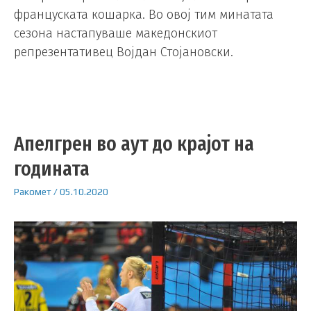
француската кошарка. Во овој тим минатата
сезона настапуваше македонскиот
репрезентативец Војдан Стојановски.
Апелгрен во аут до крајот на
годината
Ракомет
/
05.10.2020