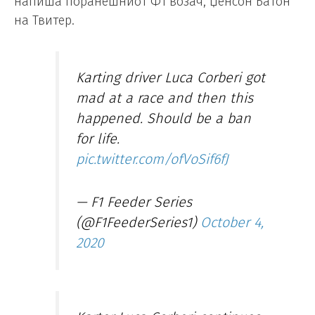
напиша поранешниот Ф1 возач, Џенсон Батон
на Твитер.
Karting driver Luca Corberi got
mad at a race and then this
happened. Should be a ban
for life.
pic.twitter.com/ofVoSif6fJ
— F1 Feeder Series
(@F1FeederSeries1)
October 4,
2020