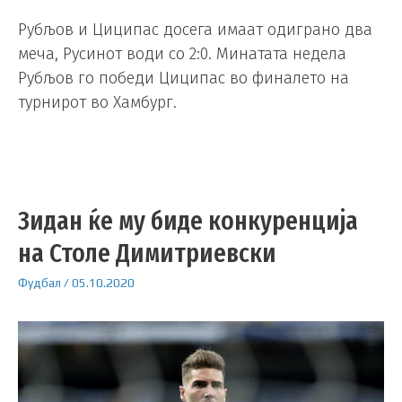
Рубљов и Циципас досега имаат одиграно два
меча, Русинот води со 2:0. Минатата недела
Рубљов го победи Циципас во финалето на
турнирот во Хамбург.
Зидан ќе му биде конкуренција
на Столе Димитриевски
Фудбал
/
05.10.2020