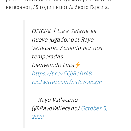
ветеранот, 35 годишниот Алберто Гарсија.
OFICIAL | Luca Zidane es
nuevo jugador del Rayo
Vallecano. Acuerdo por dos
temporadas.
Bienvenido Luca
https://t.co/CCjjBeDrA8
pic.twitter.com/rsUcwyvcgm
— Rayo Vallecano
(@RayoVallecano)
October 5,
2020