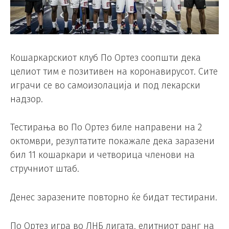
Кошаркарскиот клуб По Ортез соопшти дека
целиот тим е позитивен на коронавирусот. Сите
играчи се во самоизолација и под лекарски
надзор.
Тестирања во По Ортез биле направени на 2
октомври, резултатите покажале дека заразени
бил 11 кошаркари и четворица членови на
стручниот штаб.
Денес заразените повторно ќе бидат тестирани.
По Ортез игра во ЛНБ лигата, елитниот ранг на