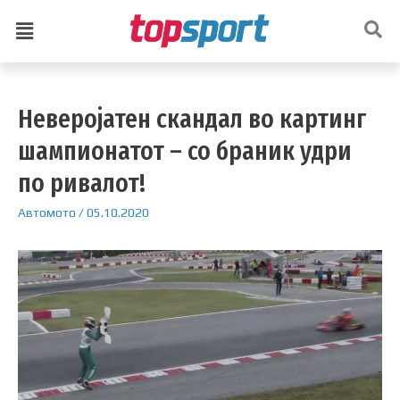
Неверојатен скандал во картинг
шампионатот – со браник удри
по ривалот!
Автомото
/
05.10.2020