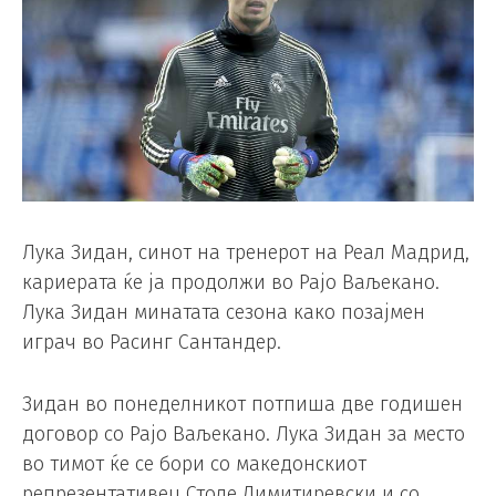
Лука Зидан, синот на тренерот на Реал Мадрид,
кариерата ќе ја продолжи во Рајо Ваљекано.
Лука Зидан минатата сезона како позајмен
играч во Расинг Сантандер.
Зидан во понеделникот потпиша две годишен
договор со Рајо Ваљекано. Лука Зидан за место
во тимот ќе се бори со македонскиот
репрезентативец Столе Димитиревски и со