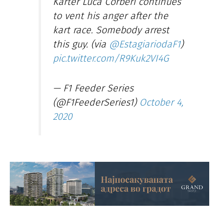
Karter Luca Corberi continues
to vent his anger after the
kart race. Somebody arrest
this guy. (via
@EstagiariodaF1
)
pic.twitter.com/R9Kuk2VI4G
— F1 Feeder Series
(@F1FeederSeries1)
October 4,
2020