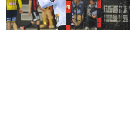
Голманот на Рајн Некар Микаел Апелгрен ќе
отсуствува од тимот најмалку до крајот на
годината. Рајн Некар е еден од противниците
на Еурофарм Пелистер во групата во Лига
Европа. Дуелот помеѓу двата клуба е закажан за
24 ноември.
Рајн Некар објави дека голманот сигурно ќе
биде надвор од тимот во наредните три месеци
поради операцијата на рамото.