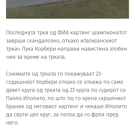
Последната трка од ФИА картинг шампионатот
заврши скандалозно, откако италијанскиот
тркач Лука Корбери направи навистина злобен
чин за време на трката.
Снимките од трката го покажуваат 23-
годишниот Корбери откако се откажа по само
девет круга од трката од 23 круга по судирот со
Паоло Иполито, по што тој го крена скршениот
браник од неговиот картинг и чекаше Иполито
да сврти цел круг, за потоа да го фрли пред
него.