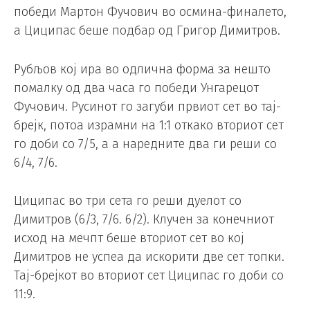
победи Мартон Фучович во осмина-финалето,
а Циципас беше подбар од Григор Димитров.
Рубљов кој ира во одлична форма за нешто
помалку од два часа го победи Унгарецот
Фучович. Русинот го загуби првиот сет во тај-
брејк, потоа израмни на 1:1 откако вториот сет
го доби со 7/5, а а наредните два ги реши со
6/4, 7/6.
Циципас во три сета го реши дуелот со
Димитров (6/3, 7/6. 6/2). Клучен за конечниот
исход на мечпт беше вториот сет во кој
Димитров не успеа да искорити две сет топки.
Тај-брејкот во вториот сет Циципас го доби со
11:9.