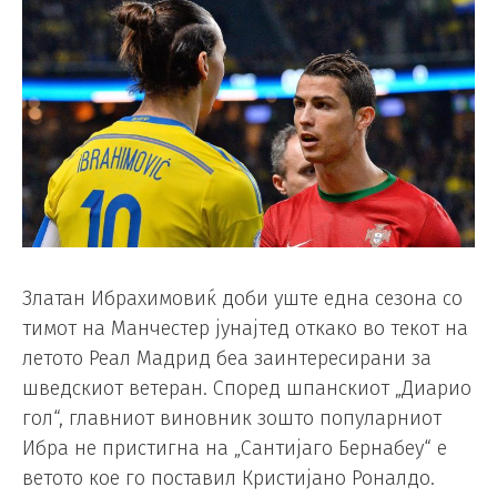
Златан Ибрахимовиќ доби уште една сезона со
тимот на Манчестер јунајтед откако во текот на
летото Реал Мадрид беа заинтересирани за
шведскиот ветеран. Според шпанскиот „Диарио
гол“, главниот виновник зошто популарниот
Ибра не пристигна на „Сантијаго Бернабеу“ е
ветото кое го поставил Кристијано Роналдо.