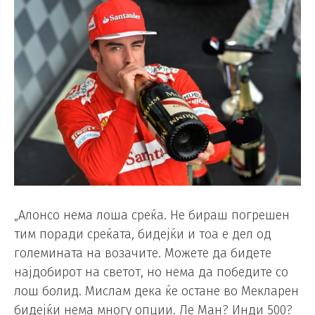
„Алонсо нема лоша среќа. Не бираш погрешен
тим поради среќата, бидејќи и тоа е дел од
големината на возачите. Можете да бидете
најдобирот на светот, но нема да победите со
лош болид. Мислам дека ќе остане во Мекларен
бидејќи нема многу опции. Ле Ман? Инди 500?