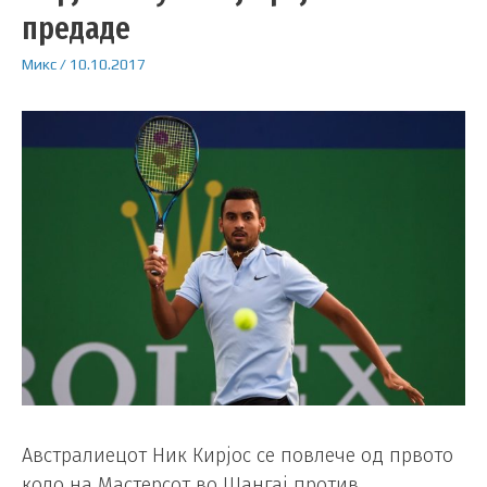
предаде
Микс
/
10.10.2017
Австралиецот Ник Кирјос се повлече од првото
коло на Мастерсот во Шангај против