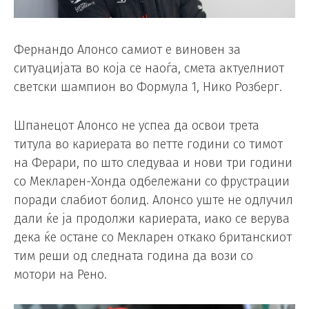
Фернандо Алонсо самиот е виновен за
ситуацијата во која се наоѓа, смета актуелниот
светски шампион во Формула 1, Нико Розберг.
Шпанецот Алонсо не успеа да освои трета
титула во кариерата во петте години со тимот
на Ферари, по што следуваа и нови три години
со Мекларен-Хонда одбележани со фрустрации
поради слабиот болид. Алонсо уште не одлучил
дали ќе ја продолжи кариерата, иако се верува
дека ќе остане со Мекларен откако британскиот
тим реши од следната година да вози со
мотори на Рено.