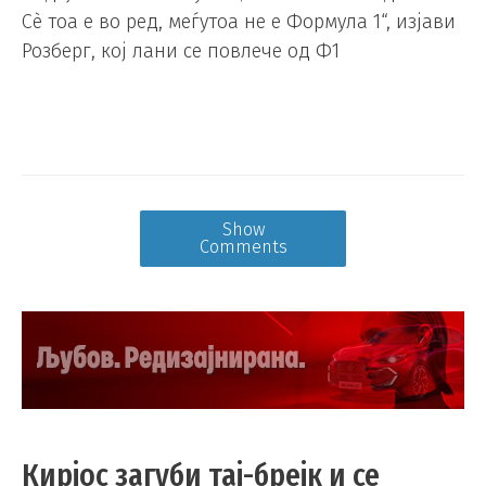
Сè тоа е во ред, меѓутоа не е Формула 1“, изјави
Розберг, кој лани се повлече од Ф1
Show
Comments
Кирјос загуби тај-брејк и се