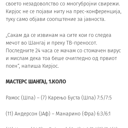
своето незадоволство со многубројни свирежи.
Кирјос не се појави ниту на прес-конференција,
туку само објави соопштение за јавноста.
„Сакам да се извинам на сите кои го следеа
мечот во Шангај и преку ТВ-преносот.
Последните 24 часа се мачам со стомачен вирус
и мислам дека тоа беше очигледно од првиот
поен“, напиша Кирјос.
МАСТЕРС ШАНГАЈ, 1.КОЛО
Рамос (Шпа) – (7) Карењо Буста (Шпа) 7:5/7:5
(11) Андерсон (ЈАф) – Манарино (Фра) 6:3/6:1