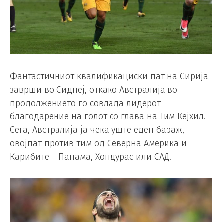
Фантастичниот квалификациски пат на Сирија
заврши во Сиднеј, откако Австралија во
продолжението го совлада лидерот
благодарение на голот со глава на Тим Кејхил.
Сега, Австралија ја чека уште еден бараж,
овојпат против тим од Северна Америка и
Карибите – Панама, Хондурас или САД.