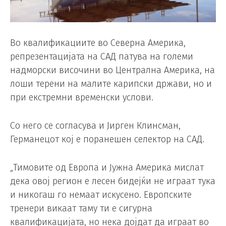
Во квалификациите во Северна Америка,
репрезентацијата на САД патува на големи
надморски височини во Централна Америка, на
лоши терени на малите карипски држави, но и
при екстремни временски услови.
Со него се согласува и Јирген Клинсман,
Германецот кој е поранешен селектор на САД.
„Тимовите од Европа и Јужна Америка мислат
дека овој регион е лесен бидејќи не играат тука
и никогаш го немаат искусено. Европските
тренери викаат таму ти е сигурна
квалификацијата, но нека дојдат да играат во