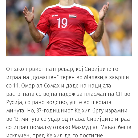
Откако првиот натпревар, кој Сиријците го
играа на „домашен“ терен во Малезија заврши
со 1:1, Омар ал Сомах и даде на нацијата
растргната со војна надеж за пласман на СП во
Русија, со рано водство, уште во шестата
минута. Но, 37-годишниот Кејхил бргу израмни
во 13. минута со удар од глава. Сиријците играа
со играч помалку откако Махмуд ал Мавас беше
исклучен, пред Кејхил да го постигне