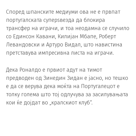
Според шпанските медиуми ова не е првпат
португалската суперѕвезда да блокира
трансфер на играчи, и тоа неодамна се случило
со Единсон Кавани, Килијан Мбапе, Роберт
Левандовски и Артуро Видал, што навистина
претставува импресивна листа на играчи.
Дека Роналдо е првиот адут на тимот
предводен од Зинедин Зидан е јасно, но тешко
е да се верува дека моќта на Португалецот е
толку голема што тој одлучува за засилувањата
кои ќе дојдат во „кралскиот клуб“.