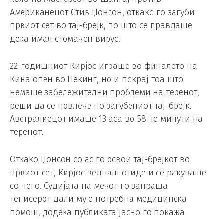
Американецот Стив Џонсон, откако го загуби
првиот сет во тај-брејк, по што се правдаше
дека имал стомачен вирус.
22-годишниот Кирјос играше во финалето на
Кина опен во Пекинг, но и покрај тоа што
немаше забележителни проблеми на теренот,
реши да се повлече по загубениот тај-брејк.
Австралиецот имаше 13 аса во 58-те минути на
теренот.
Откако Џонсон со ас го освои тај-брејкот во
првиот сет, Кирјос веднаш отиде и се ракуваше
со него. Судијата на мечот го запраша
тенисерот дали му е потребна медицинска
помош, додека публиката јасно го покажа