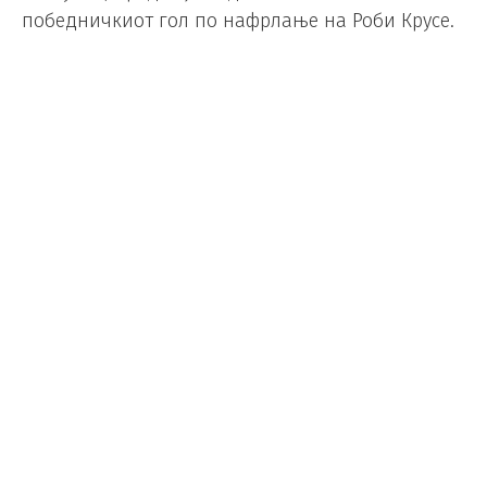
победничкиот гол по нафрлање на Роби Крусе.
Успехот на националнито фудбалски тим
привлече огромно внимание во Сирија. Во
живо преку големи ТВ-бимови натпреварот се
следеше на плоштадот „Умајад“ во Дамакс, но и
во Алепо, Хомс и Свеида. Сирија досега нема
играно на ниту едно Светско првенство.
Jubilation for underdogs Syria
when they took the lead
against Australia!
pic.twitter.com/3vZYJHAEED
— Goal (@goal)
October 10,