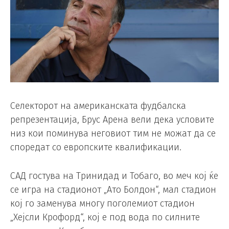
Селекторот на американската фудбалска
репрезентација, Брус Арена вели дека условите
низ кои поминува неговиот тим не можат да се
споредат со европските квалификации.
САД гостува на Тринидад и Тобаго, во меч кој ќе
се игра на стадионот „Ато Болдон“, мал стадион
кој го заменува многу поголемиот стадион
„Хејсли Крофорд“, кој е под вода по силните