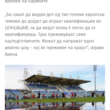
врнежи на Карибите.
„Би сакал да видам дел од тие големи европски
тимови да дојдат да играат квалификации во
ЦОНЦАЦАФ, за да видат колку е лесно да се
квалификуваш. Тука преживуваат само
најподготвените. Можат да направат едно
реално шоу – кој ќе преживее на крајот“, изјави
Арена.