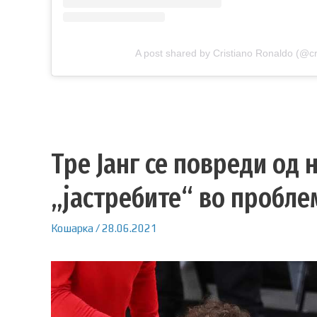
A post shared by Cristiano Ronaldo (@cr
Тре Јанг се повреди од н
„јастребите“ во пробле
Кошарка
/
28.06.2021