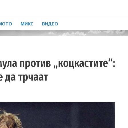
МОТО
МИКС
ВИДЕО
ула против „коцкастите“:
е да трчаат