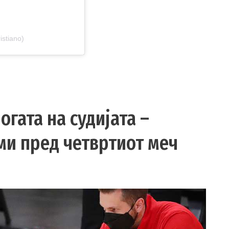
istiano)
огата на судијата –
ми пред четвртиот меч