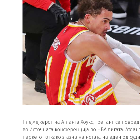
Плејмејкерот на Атланта Хоукс, Тре Јанг се повр
во Источната конференција во НБА лигата. Атлант
паркетот откако згазна на ногата на еден од суд