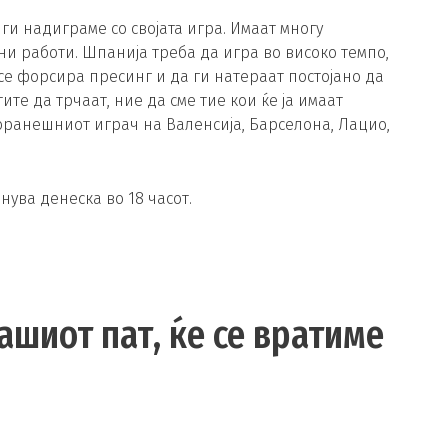
 ги надиграме со својата игра. Имаат многу
ни работи. Шпанија треба да игра во високо темпо,
а се форсира пресинг и да ги натераат постојано да
те да трчаат, ние да сме тие кои ќе ја имаат
поранешниот играч на Валенсија, Барселона, Лацио,
ува денеска во 18 часот.
ашиот пат, ќе се вратиме