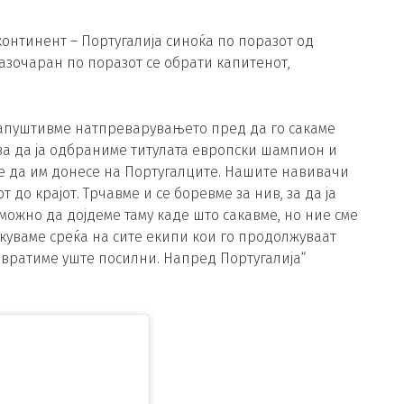
онтинент – Португалија синоќа по поразот од
 Разочаран по поразот се обрати капитенот,
 напуштивме натпреварувањето пред да го сакаме
 за да ја одбраниме титулата европски шампион и
е да им донесе на Португалците. Нашите навивачи
до крајот. Трчавме и се боревме за нив, за да ја
можно да дојдеме таму каде што сакавме, но ние сме
акуваме среќа на сите екипи кои го продолжуваат
е вратиме уште посилни. Напред Португалија“