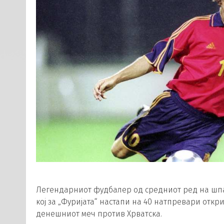
Легендарниот фудбалер од средниот ред на шпа
кој за „Фуријата“ настапи на 40 натпревари откр
денешниот меч против Хрватска.