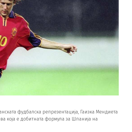
нската фудбалска репрезентација, Гаизка Мендиета
ива која е добитната формула за Шпанија на