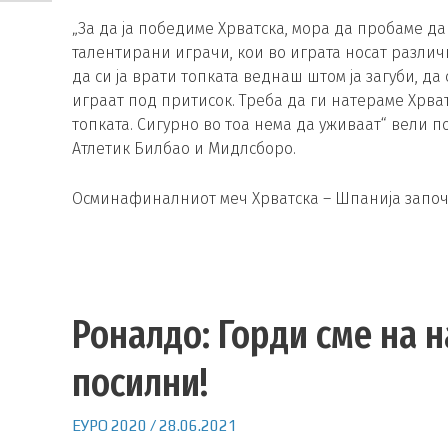
„За да ја победиме Хрватска, мора да пробаме да
талентирани играчи, кои во играта носат различ
да си ја врати топката веднаш штом ја загуби, д
играат под притисок. Треба да ги натераме Хрвати
топката. Сигурно во тоа нема да уживаат“ вели 
Атлетик Билбао и Мидлсборо.
Осминафиналниот меч Хрватска – Шпанија започн
Роналдо: Горди сме на н
посилни!
ЕУРО 2020
/
28.06.2021