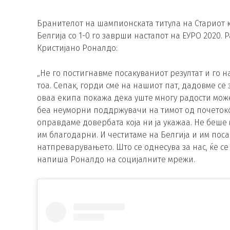
Бранителот на шампионската титула на Стариот к
Белгија со 1-0 го заврши настапот на ЕУРО 2020.
Кристијано Роналдо:
„Не го постигнавме посакуваниот резултат и го
тоа. Сепак, горди сме на нашиот пат, дадовме се
оваа екипа покажа дека уште многу радости мож
беа неуморни поддржувачи на тимот од почетокот 
оправдаме довербата која ни ја укажаа. Не беше 
им благодарни. И честитаме на Белгија и им пос
натпреварувањето. Што се однесува за нас, ќе с
напиша Роналдо на социјалните мрежи.