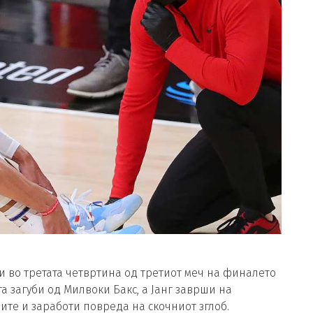
еди во третата четвртина од третиот меч на финалето
а загуби од Милвоки Бакс, а Јанг заврши на
иите и заработи повреда на скочниот зглоб.