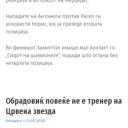
реакција и во боксот на Мерцедес.
Нападите на Антонели против Расел ги
искористи Норис, кој ја презеде втората
позиција.
Во финишот Хамилтон имаше мал контакт со
„Сидот на шамионите“, поради што остана без
четвртата позиција.
Обрадовиќ повеќе не е тренер на
Црвена звезда
Кошарка
/
23.05.2026