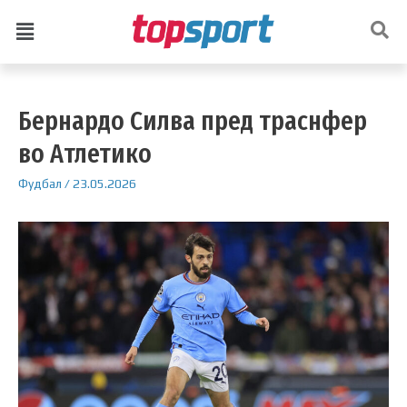
Бернардо Силва пред траснфер
во Атлетико
Фудбал
/
23.05.2026