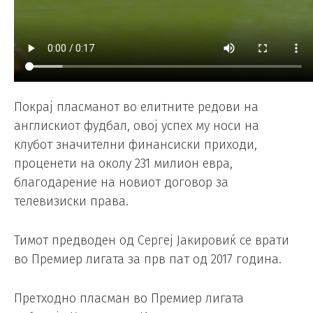
Покрај пласманот во елитните редови на
англискиот фудбал, овој успех му носи на
клубот значителни финансиски приходи,
проценети на околу 231 милион евра,
благодарение на новиот договор за
телевизиски права.
Тимот предводен од Сергеј Јакировиќ се врати
во Премиер лигата за прв пат од 2017 година.
Претходно пласман во Премиер лигата