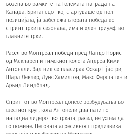
возена во рамките на Големата награда на
Канада. Британецот кој стартуваше од пол-
позицијата, ја забележа втората победа во
спринт трките сезонава, има и еден триумф во
главните трки.
Расел во Монтреал победи пред Ландо Норис
од Мекларен и тимскиот колега Андреа Кими
Антонели. Зад нив се пласираа Оскар Пјастри,
Шарл Леклер, Луис Хамилтон, Макс Ферстапен и
Арвид Линдблад.
Спринтот во Монтреал донесе возбудувања во
шестиот круг, кога Антонели два пати го
нападна лидерот во трката, расел, не успеа да
го помине. Неговата агресивност предизвика