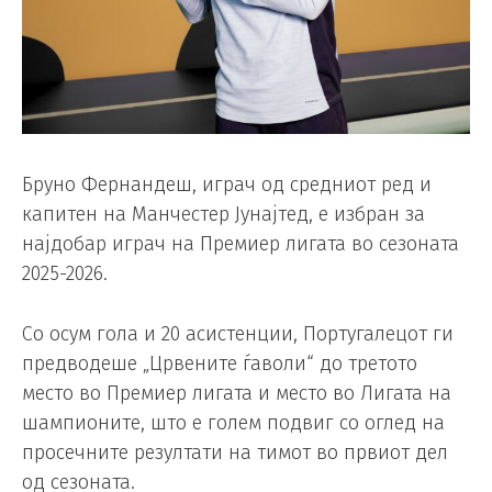
Бруно Фернандеш, играч од средниот ред и
капитен на Манчестер Јунајтед, е избран за
најдобар играч на Премиер лигата во сезоната
2025-2026.
Со осум гола и 20 асистенции, Португалецот ги
предводеше „Црвените ѓаволи“ до третото
место во Премиер лигата и место во Лигата на
шампионите, што е голем подвиг со оглед на
просечните резултати на тимот во првиот дел
од сезоната.