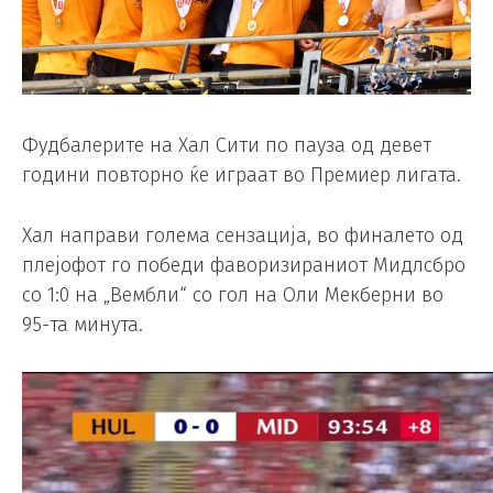
Фудбалерите на Хал Сити по пауза од девет
години повторно ќе играат во Премиер лигата.
Хал направи голема сензација, во финалето од
плејофот го победи фаворизираниот Мидлсбро
со 1:0 на „Вембли“ со гол на Оли Мекберни во
95-та минута.