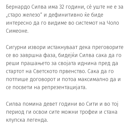
Бернардо Силва има 32 години, сè уште не е за
„старо железо“ и дефинитивно ќе биде
интересно да го видиме во системот на Чоло
Симеоне.
Сигурни извори истакнуваат дека преговорите
се во завршна фаза, бидејќи Силва сака да го
реши прашањето за својата иднина пред да
стартот на Светското првенство. Сака да го
потпише договорот и потоа максимално да и
се посвети на репрезентацијата.
Силва помина девет години во Сити и во тој
период ги освои сите можни трофеи и стана
клупска легенда.