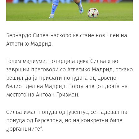
Бернардо Силва наскоро ќе стане нов член на
Атлетико Мадрид.
Голем медиуми, потврдија дека Силва е во
завршни преговори со Атлетико Мадрид, откако
решил да ја прифати понудата од црвено-
белиот дел на Мадрид. Португалецот доаѓа на
местото на Антоан Гризман.
Силва имал понуда од Јувентус, се надевал на
понуда од Барселона, но најконкретни биле
„јорганџиите“.