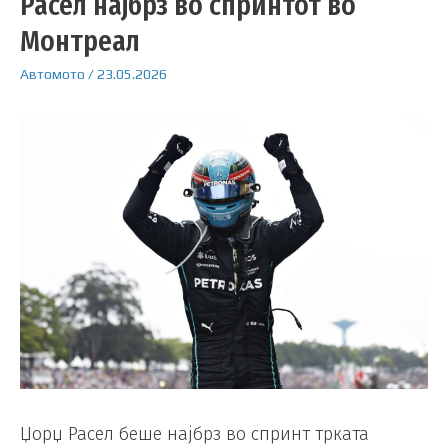
Расел најбрз во спринтот во
Монтреал
Автомото
/
23.05.2026
Џорџ Расел беше најбрз во спринт трката