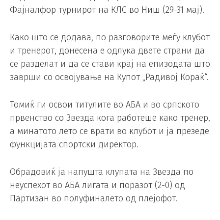
Фајналфор турнирот на КЛС во Ниш (29-31 мај).
Како што се додава, по разговорите меѓу клубот
и тренерот, донесена е одлука двете страни да
се разделат и да се стави крај на епизодата што
заврши со освојување на Купот „Радивој Кораќ“.
Томиќ ги освои титулите во АБА и во српското
првенство со Звезда кога работеше како тренер,
а минатото лето се врати во клубот и ја презеде
функцијата спортски директор.
Обрадовиќ ја напушта клупата на Звезда по
неуспехот во АБА лигата и поразот (2-0) од
Партизан во полуфиналето од плејофот.