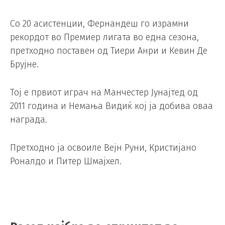
Со 20 асистенции, Фернандеш го израмни
рекордот во Премиер лигата во една сезона,
претходно поставен од Тиери Анри и Кевин Де
Брујне.
Тој е првиот играч на Манчестер Јунајтед од
2011 година и Немања Видиќ кој ја добива оваа
награда.
Претходно ја освоиле Вејн Руни, Кристијано
Роналдо и Питер Шмајхел.