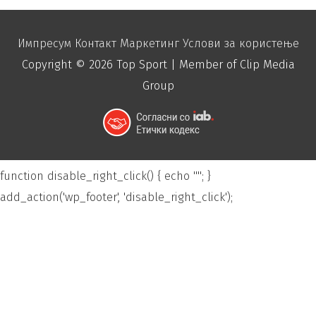
Импресум
Контакт
Маркетинг
Услови за користење
Copyright © 2026
Top Sport
| Member of Clip Media
Group
function disable_right_click() { echo "
"; }
add_action('wp_footer', 'disable_right_click');