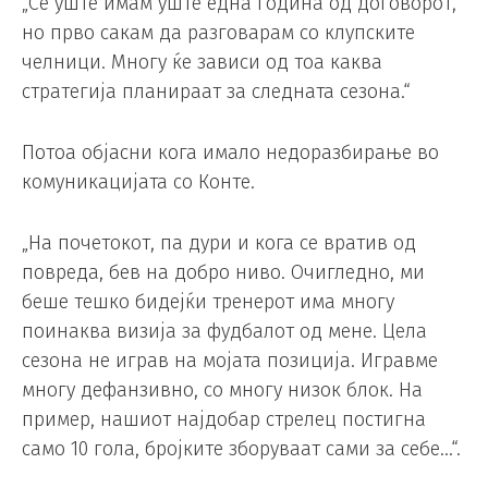
„Сè уште имам уште една година од договорот,
но прво сакам да разговарам со клупските
челници. Многу ќе зависи од тоа каква
стратегија планираат за следната сезона.“
Потоа објасни кога имало недоразбирање во
комуникацијата со Конте.
„На почетокот, па дури и кога се вратив од
повреда, бев на добро ниво. Очигледно, ми
беше тешко бидејќи тренерот има многу
поинаква визија за фудбалот од мене. Цела
сезона не играв на мојата позиција. Игравме
многу дефанзивно, со многу низок блок. На
пример, нашиот најдобар стрелец постигна
само 10 гола, бројките зборуваат сами за себе…“.