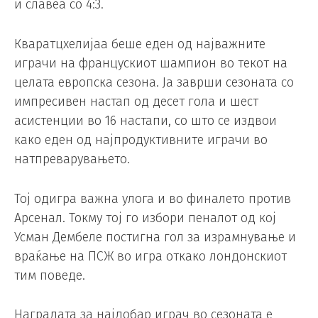
и славеа со 4:3.
Кваратцхелијаа беше еден од најважните
играчи на францускиот шампион во текот на
целата европска сезона. Ја заврши сезоната со
импресивен настап од десет гола и шест
асистенции во 16 настапи, со што се издвои
како еден од најпродуктивните играчи во
натпреварувањето.
Тој одигра важна улога и во финалето против
Арсенал. Токму тој го избори пеналот од кој
Усман Дембеле постигна гол за израмнување и
враќање на ПСЖ во игра откако лондонскиот
тим поведе.
Наградата за најдобар играч во сезоната е