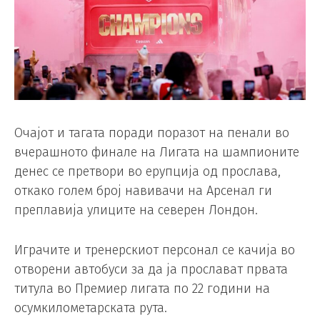
Очајот и тагата поради поразот на пенали во
вчерашното финале на Лигата на шампионите
денес се претвори во ерупција од прослава,
откако голем број навивачи на Арсенал ги
преплавија улиците на северен Лондон.
Играчите и тренерскиот персонал се качија во
отворени автобуси за да ја прослават првата
титула во Премиер лигата по 22 години на
осумкилометарската рута.