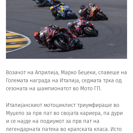
Возачот на Априлија, Марко Бецеки, славеше на
Големата награда на Италија, седмата трка од
сезоната на шампионатот во Мото ГП.
Италијанскиот мотоциклист триумфираше во
Муџело за прв пат во својата кариера, па дури
и се најде на подиумот за прв пат на
легендарната патека во кралската класа. Исто