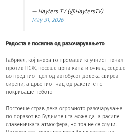
— Hayters TV (@HaytersTV)
May 31, 2026
Радоста е посилна од разочарувањето
Габриел, кој вчера го промаши клучниот пенал
против ПСЖ, носеше црна капа и очила, седеше
во предниот дел од автобусот додека свиреа
сирени, а црвениот чад од ракетите го
покриваше небото.
Постоеше страв дека огромното разочарување
по поразот во Будимпешта може да ја расипе
славеничката атмосфера, но тоа не се случи.