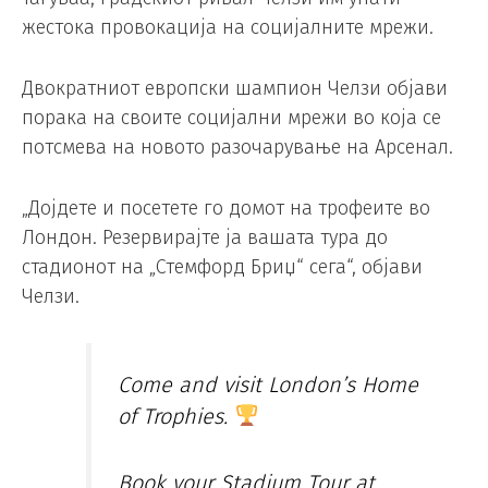
жестока провокација на социјалните мрежи.
Двократниот европски шампион Челзи објави
порака на своите социјални мрежи во која се
потсмева на новото разочарување на Арсенал.
„Дојдете и посетете го домот на трофеите во
Лондон. Резервирајте ја вашата тура до
стадионот на „Стемфорд Бриџ“ сега“, објави
Челзи.
Come and visit London’s Home
of Trophies.
Book your Stadium Tour at