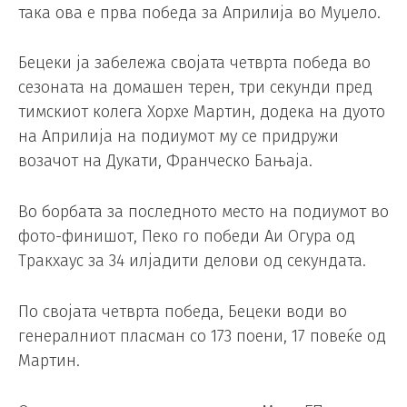
така ова е прва победа за Априлија во Муџело.
Бецеки ја забележа својата четврта победа во
сезоната на домашен терен, три секунди пред
тимскиот колега Хорхе Мартин, додека на дуото
на Априлија на подиумот му се придружи
возачот на Дукати, Франческо Бањаја.
Во борбата за последното место на подиумот во
фото-финишот, Пеко го победи Аи Огура од
Тракхаус за 34 илјадити делови од секундата.
По својата четврта победа, Бецеки води во
генералниот пласман со 173 поени, 17 повеќе од
Мартин.