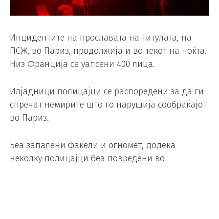
Инцидентите на прославата на титулата, на
ПСЖ, во Париз, продолжија и во текот на ноќта.
Низ Франција се уапсени 400 лица.
Илјадници полицајци се распоредени за да ги
спречат немирите што го нарушија сообраќајот
во Париз.
Беа запалени факели и огномет, додека
неколку полицајци беа повредени во
пресметките со хулиганите.
Полицијата испука солзавец за да ги растера
луѓето во центарот на градот.