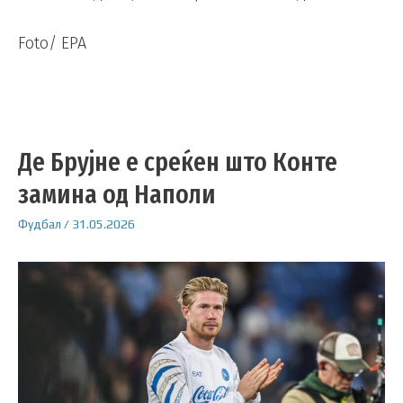
Foto/ EPA
Де Брујне е среќен што Конте
замина од Наполи
Фудбал
/
31.05.2026