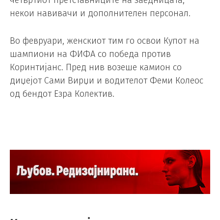
четвртиот претставниците на заедницата,
некои навивачи и дополнителен персонал.
Во февруари, женскиот тим го освои Купот на
шампиони на ФИФА со победа против
Коринтијанс. Пред нив возеше камион со
диџејот Сами Вирџи и водителот Феми Колеос
од бендот Езра Колектив.