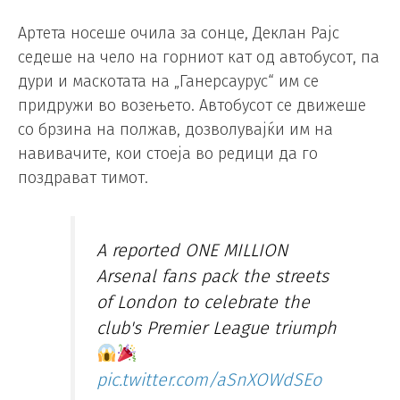
Артета носеше очила за сонце, Деклан Рајс
седеше на чело на горниот кат од автобусот, па
дури и маскотата на „Ганерсаурус“ им се
придружи во возењето. Автобусот се движеше
со брзина на полжав, дозволувајќи им на
навивачите, кои стоеја во редици да го
поздрават тимот.
A reported ONE MILLION
Arsenal fans pack the streets
of London to celebrate the
club's Premier League triumph
pic.twitter.com/aSnXOWdSEo