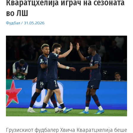
Кваратцхелија играч на сезоната
во ЛШ
Фудбал
/
31.05.2026
Грузискиот фудбалер Хвича Кваратцхелија беше