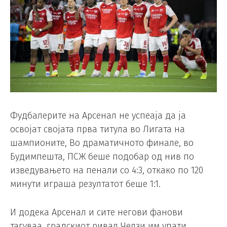
Фудбалерите на Арсенал не успеаја да ја
освојат својата прва титула во Лигата на
шампионите, Во драматичното финале, во
Будимпешта, ПСЖ беше подобар од нив по
изведувањето на пенали со 4:3, откако по 120
минути играша резултатот беше 1:1.
И додека Арсенал и сите негови фанови
тагуваа, градскиот ривал Челзи им упати