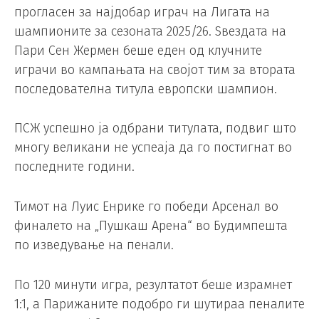
прогласен за најдобар играч на Лигата на
шампионите за сезоната 2025/26. Ѕвездата на
Пари Сен Жермен беше еден од клучните
играчи во кампањата на својот тим за втората
последователна титула европски шампион.
ПСЖ успешно ја одбрани титулата, подвиг што
многу великани не успеаја да го постигнат во
последните години.
Тимот на Луис Енрике го победи Арсенал во
финалето на „Пушкаш Арена“ во Будимпешта
по изведување на пенали.
По 120 минути игра, резултатот беше израмнет
1:1, а Парижаните подобро ги шутираа пеналите