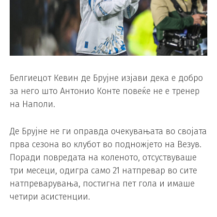
Белгиецот Кевин де Брујне изјави дека е добро
за него што Антонио Конте повеќе не е тренер
на Наполи.
Де Брујне не ги оправда очекувањата во својата
прва сезона во клубот во подножјето на Везув.
Поради повредата на коленото, отсуствуваше
три месеци, одигра само 21 натпревар во сите
натпреварувања, постигна пет гола и имаше
четири асистенции.