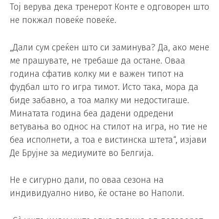
Тој верува дека тренерот Конте е одговорен што
не покжал повеќе повеќе.
„Дали сум среќен што си заминува? Да, ако мене
ме прашувате, не требаше да остане. Оваа
година сфатив колку ми е важен типот на
фудбал што го игра тимот. Исто така, мора да
биде забавно, а тоа малку ми недостигаше.
Минатата година беа дадени одредени
ветувања во однос на стилот на игра, но тие не
беа исполнети, а тоа е вистинска штета“, изјави
Де Брујне за медиумите во Белгија.
Не е сигурно дали, по оваа сезона на
индивидуално ниво, ќе остане во Наполи.