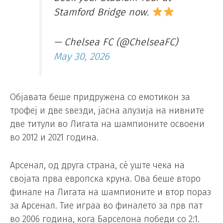
Stamford Bridge now.
— Chelsea FC (@ChelseaFC)
May 30, 2026
Објавата беше придружена со емотикон за
трофеј и две ѕвезди, јасна алузија на нивните
две титули во Лигата на шампионите освоени
во 2012 и 2021 година.
Арсенал, од друга страна, сè уште чека на
својата прва европска круна. Ова беше второ
финале на Лигата на шампионите и втор пораз
за Арсенал. Тие играа во финалето за прв пат
во 2006 година, кога Барселона победи со 2:1.