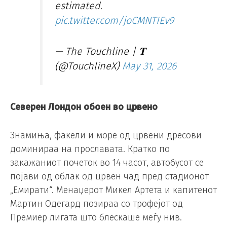
estimated.
pic.twitter.com/joCMNTIEv9
— The Touchline | 𝐓
(@TouchlineX)
May 31, 2026
Северен Лондон обоен во црвено
Знамиња, факели и море од црвени дресови
доминираа на прославата. Кратко по
закажаниот почеток во 14 часот, автобусот се
појави од облак од црвен чад пред стадионот
„Емирати“. Менаџерот Микел Артета и капитенот
Мартин Одегард позираа со трофејот од
Премиер лигата што блескаше меѓу нив.