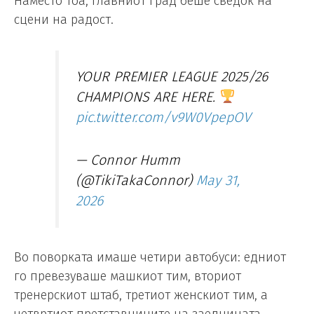
Наместо тоа, главниот град беше сведок на
сцени на радост.
YOUR PREMIER LEAGUE 2025/26
CHAMPIONS ARE HERE.
pic.twitter.com/v9W0VpepOV
— Connor Humm
(@TikiTakaConnor)
May 31,
2026
Во поворката имаше четири автобуси: едниот
го превезуваше машкиот тим, вториот
тренерскиот штаб, третиот женскиот тим, а