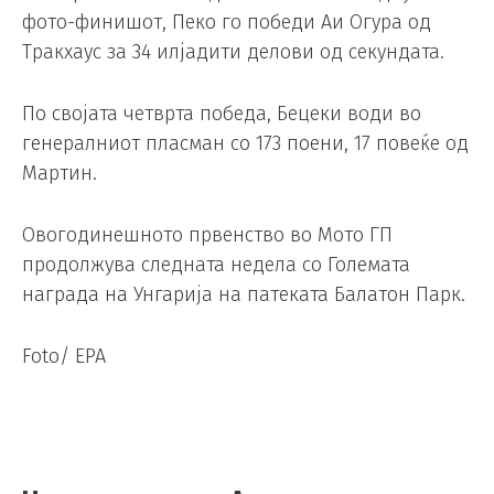
фото-финишот, Пеко го победи Аи Огура од
Тракхаус за 34 илјадити делови од секундата.
По својата четврта победа, Бецеки води во
генералниот пласман со 173 поени, 17 повеќе од
Мартин.
Овогодинешното првенство во Мото ГП
продолжува следната недела со Големата
награда на Унгарија на патеката Балатон Парк.
Foto/ EPA