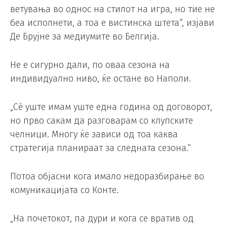
ветувања во однос на стилот на игра, но тие не
беа исполнети, а тоа е вистинска штета“, изјави
Де Брујне за медиумите во Белгија.
Не е сигурно дали, по оваа сезона на
индивидуално ниво, ќе остане во Наполи.
„Сè уште имам уште една година од договорот,
но прво сакам да разговарам со клупските
челници. Многу ќе зависи од тоа каква
стратегија планираат за следната сезона.“
Потоа објасни кога имало недоразбирање во
комуникацијата со Конте.
„На почетокот, па дури и кога се вратив од