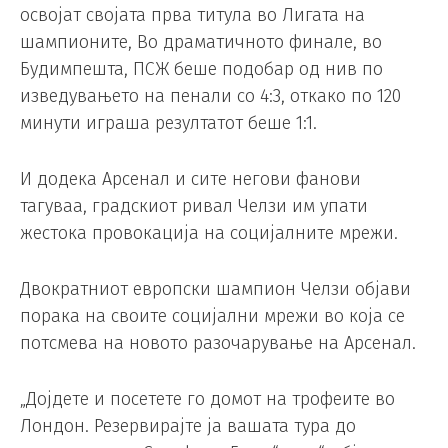
освојат својата прва титула во Лигата на
шампионите, Во драматичното финале, во
Будимпешта, ПСЖ беше подобар од нив по
изведувањето на пенали со 4:3, откако по 120
минути играша резултатот беше 1:1.
И додека Арсенал и сите негови фанови
тагуваа, градскиот ривал Челзи им упати
жестока провокација на социјалните мрежи.
Двократниот европски шампион Челзи објави
порака на своите социјални мрежи во која се
потсмева на новото разочарување на Арсенал.
„Дојдете и посетете го домот на трофеите во
Лондон. Резервирајте ја вашата тура до