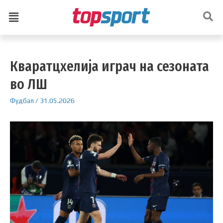
Кваратцхелија играч на сезоната
во ЛШ
Фудбал
/
31.05.2026