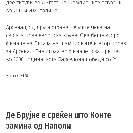
две титули во Лигата на шампионите освоени
во 2012 и 2021 година.
Арсенал, од друга страна, сè уште чека на
својата прва европска круна. Ова беше второ
финале на Лигата на шампионите и втор пораз
за Арсенал. Тие играа во финалето за прв пат
во 2006 година, кога Барселона победи со 2:1.
Foto/ EPA
Де Брујне е среќен што Конте
замина од Наполи