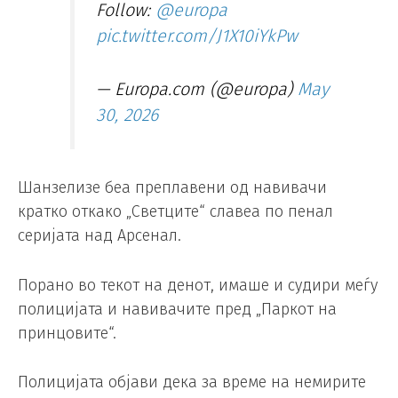
Follow:
@europa
pic.twitter.com/J1X10iYkPw
— Europa.com (@europa)
May
30, 2026
Шанзелизе беа преплавени од навивачи
кратко откако „Светците“ славеа по пенал
серијата над Арсенал.
Порано во текот на денот, имаше и судири меѓу
полицијата и навивачите пред „Паркот на
принцовите“.
Полицијата објави дека за време на немирите