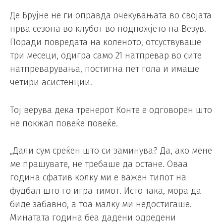
Де Брујне не ги оправда очекувањата во својата
прва сезона во клубот во подножјето на Везув.
Поради повредата на коленото, отсуствуваше
три месеци, одигра само 21 натпревар во сите
натпреварувања, постигна пет гола и имаше
четири асистенции.
Тој верува дека тренерот Конте е одговорен што
не покжал повеќе повеќе.
„Дали сум среќен што си заминува? Да, ако мене
ме прашувате, не требаше да остане. Оваа
година сфатив колку ми е важен типот на
фудбал што го игра тимот. Исто така, мора да
биде забавно, а тоа малку ми недостигаше.
Минатата година беа дадени одредени