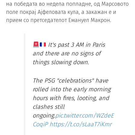
на победата во недела попладне, од Марсовото
поле покрај Ајфеловата кула, а закажан е и
прием со претседателот Емануел Макрон.
It's past 3 AM in Paris
and there are no signs of
things slowing down.
The PSG "celebrations" have
rolled into the early morning
hours with fires, looting, and
clashes still
ongoing.
pic.twitter.com/WZdeE
CoqiP
https://t.co/sLaaT7iKmr