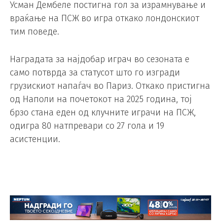
Усман Дембеле постигна гол за израмнување и
враќање на ПСЖ во игра откако лондонскиот
тим поведе.
Наградата за најдобар играч во сезоната е
само потврда за статусот што го изгради
грузискиот напаѓач во Париз. Откако пристигна
од Наполи на почетокот на 2025 година, тој
брзо стана еден од клучните играчи на ПСЖ,
одигра 80 натпревари со 27 гола и 19
асистенции.