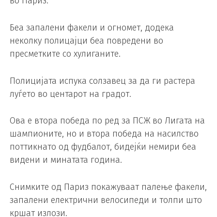
во Париз.
Беа запалени факели и огномет, додека
неколку полицајци беа повредени во
пресметките со хулиганите.
Полицијата испука солзавец за да ги растера
луѓето во центарот на градот.
Ова е втора победа по ред за ПСЖ во Лигата на
шампионите, но и втора победа на насилство
поттикнато од фудбалот, бидејќи немири беа
видени и минатата година.
Снимките од Париз покажуваат палење факели,
запалени електрични велосипеди и толпи што
кршат излози.