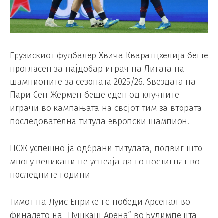
Грузискиот фудбалер Хвича Кваратцхелија беше
прогласен за најдобар играч на Лигата на
шампионите за сезоната 2025/26. Ѕвездата на
Пари Сен Жермен беше еден од клучните
играчи во кампањата на својот тим за втората
последователна титула европски шампион.
ПСЖ успешно ја одбрани титулата, подвиг што
многу великани не успеаја да го постигнат во
последните години.
Тимот на Луис Енрике го победи Арсенал во
финалето на „Пушкаш Арена“ во Будимпешта