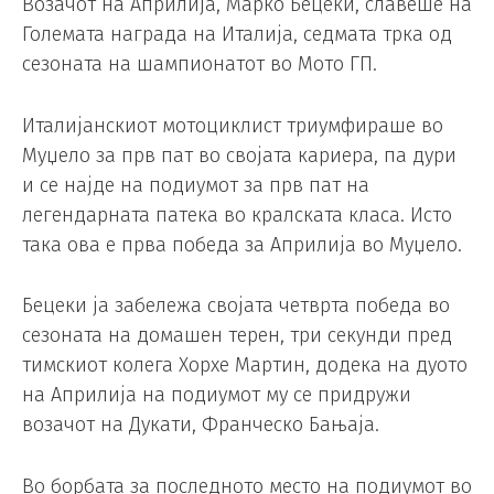
Возачот на Априлија, Марко Бецеки, славеше на
Големата награда на Италија, седмата трка од
сезоната на шампионатот во Мото ГП.
Италијанскиот мотоциклист триумфираше во
Муџело за прв пат во својата кариера, па дури
и се најде на подиумот за прв пат на
легендарната патека во кралската класа. Исто
така ова е прва победа за Априлија во Муџело.
Бецеки ја забележа својата четврта победа во
сезоната на домашен терен, три секунди пред
тимскиот колега Хорхе Мартин, додека на дуото
на Априлија на подиумот му се придружи
возачот на Дукати, Франческо Бањаја.
Во борбата за последното место на подиумот во