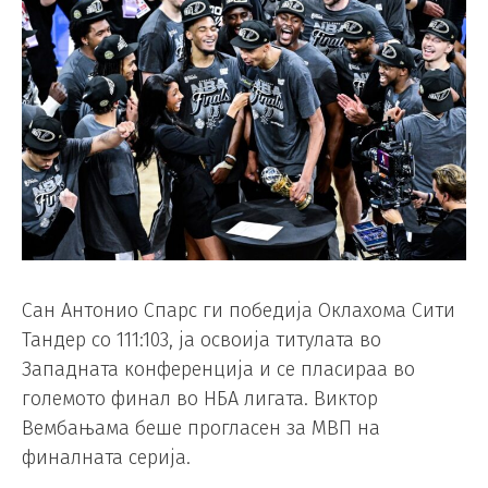
Сан Антонио Спарс ги победија Оклахома Сити
Тандер со 111:103, ја освоија титулата во
Западната конференција и се пласираа во
големото финал во НБА лигата. Виктор
Вембањама беше прогласен за МВП на
финалната серија.