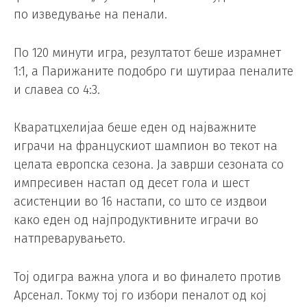
по изведување на пенали.
По 120 минути игра, резултатот беше израмнет
1:1, а Парижаните подобро ги шутираа пеналите
и славеа со 4:3.
Кваратцхелијаа беше еден од најважните
играчи на францускиот шампион во текот на
целата европска сезона. Ја заврши сезоната со
импресивен настап од десет гола и шест
асистенции во 16 настапи, со што се издвои
како еден од најпродуктивните играчи во
натпреварувањето.
Тој одигра важна улога и во финалето против
Арсенал. Токму тој го избори пеналот од кој