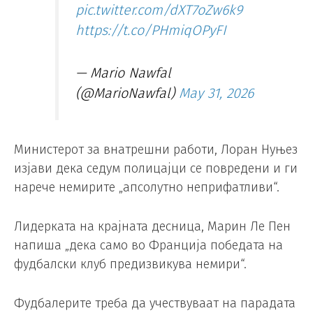
pic.twitter.com/dXT7oZw6k9
https://t.co/PHmiqOPyFI
— Mario Nawfal
(@MarioNawfal)
May 31, 2026
Министерот за внатрешни работи, Лоран Нуњез
изјави дека седум полицајци се повредени и ги
нарече немирите „апсолутно неприфатливи“.
Лидерката на крајната десница, Марин Ле Пен
напиша „дека само во Франција победата на
фудбалски клуб предизвикува немири“.
Фудбалерите треба да учествуваат на парадата