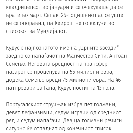
квадрицепсот во јануари и се очекуваше да се
врати во март. Сепак, 25-годишниот ас сè уште
не се опоравил, па Кеирош не го вклучи во
списокот за Мундијалот.
Кудус е најпознатото име на „Црните ѕвезди“
заедно со напаѓачот на Манчестер Сити, Антоан
Семењо. Неговата вредност на трансфер
пазарот се проценува на 55 милиони евра,
додека Семењо вреди 75 милиони евра. На 46
натпревари за Гана, Кудус постигна 13 гола.
Португалскиот стручњак избра пет голмани,
девет дефанзивци, седум играчи од средниот
ред и седум напаѓачи. Двајца голмани речиси
сигурно ќе отпаднат од конечниот список.