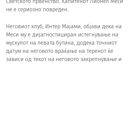
Светското првенство. Капитенот Лионел Меси
не е сериозно повреден.
Неговиот клуб, Интер Мајами, објави дека на
Меси му е дијагностициран истегнување на
мускулот на левата бутина, додека точниот
датум на неговото враќање на теренот ќе
зависи од текот на неговото закрепнување и
медицинските проценки.
Според аргентинскиот весник „Ла Насион“,
осумкратниот освојувач на „Златната топка“
треба да отсуствува околу десет дена, што
значи дека треба да биде подготвен за
Светското првенство.
Загриженоста меѓу навивачите на Аргентина се