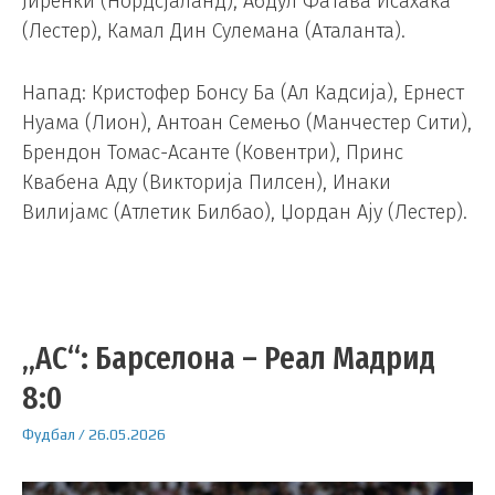
Јиренки (Нордсјаланд), Абдул Фатава Исахака
(Лестер), Камал Дин Сулемана (Аталанта).
Напад: Кристофер Бонсу Ба (Ал Кадсија), Ернест
Нуама (Лион), Антоан Семењо (Манчестер Сити),
Брендон Томас-Асанте (Ковентри), Принс
Квабена Аду (Викторија Пилсен), Инаки
Вилијамс (Атлетик Билбао), Џордан Ају (Лестер).
„АС“: Барселона – Реал Мадрид
8:0
Фудбал
/
26.05.2026