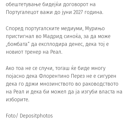
обештетување бидејќи договорот на
Португалецот важи до јуни 2027 година.
Според португалските медиуми, Мурињо
пристигнал во Мадрид синоќа, за да може
„бомбата“ да експлодира денес, дека тој е
новиот тренер на Реал.
Ако тоа не се случи, тогаш ќе биде многу
појасно дека Флорентино Перез не е сигурен
дека го држи мнозинството во раководството
на Реал и дека би можел да ја изгуби власта на
изборите.
Foto/ Depositphotos