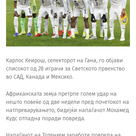
Карлос Кеирош, селекторот на Гана, го објави
списокот од 28 играчи за Светското првенство
во САД, Канада и Мексико.
Африканската земја претрпе голем удар на
нешто повеќе од две недели пред почетокот на
натпреварувањето, бидејќи напаѓачот Мохамед
Кудс отпадна поради повреда.
Напаѓачот на Тотенхем заработи повреда на