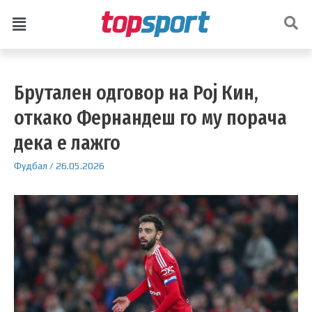
Брутален одговор на Рој Кин,
откако Фернандеш го му порача
дека е лажго
Фудбал
/
26.05.2026