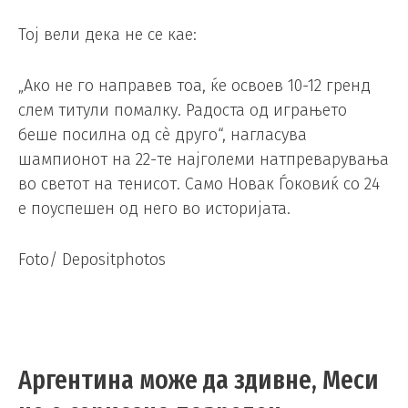
Тој вели дека не се кае:
„Ако не го направев тоа, ќе освоев 10-12 гренд
слем титули помалку. Радоста од играњето
беше посилна од сè друго“, нагласува
шампионот на 22-те најголеми натпреварувања
во светот на тенисот. Само Новак Ѓоковиќ со 24
е поуспешен од него во историјата.
Foto/ Depositphotos
Аргентина може да здивне, Меси