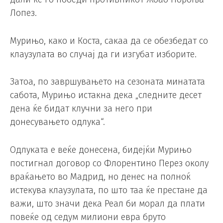
Лопез.
Мурињо, како и Коста, сакаа да се обезбедат со
клаузулата во случај да ги изгубат изборите.
Затоа, по завршувањето на сезоната минатата
сабота, Мурињо истакна дека „следните десет
дена ќе бидат клучни за него при
донесувањето одлука“.
Одлуката е веќе донесена, бидејќи Мурињо
постигнал договор со Флорентино Перез околу
враќањето во Мадрид, но денес на полноќ
истекува клаузулата, по што таа ќе престане да
важи, што значи дека Реал би морал да плати
повеќе од седум милиони евра бруто