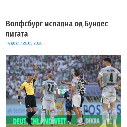
Волфсбург испадна од Бундес
лигата
Фудбал
/
26.05.2026