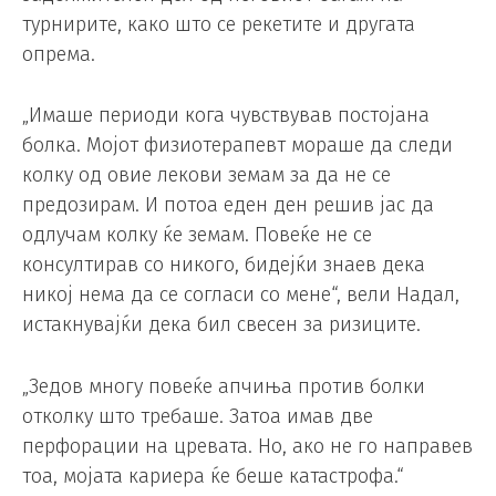
турнирите, како што се рекетите и другата
опрема.
„Имаше периоди кога чувствував постојана
болка. Мојот физиотерапевт мораше да следи
колку од овие лекови земам за да не се
предозирам. И потоа еден ден решив јас да
одлучам колку ќе земам. Повеќе не се
консултирав со никого, бидејќи знаев дека
никој нема да се согласи со мене“, вели Надал,
истакнувајќи дека бил свесен за ризиците.
„Зедов многу повеќе апчиња против болки
отколку што требаше. Затоа имав две
перфорации на цревата. Но, ако не го направев
тоа, мојата кариера ќе беше катастрофа.“