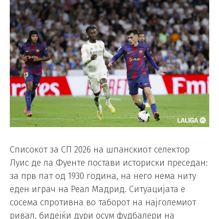
Списокот за СП 2026 на шпанскиот селектор
Луис де ла Фуенте постави историски преседан:
за прв пат од 1930 година, на него нема ниту
еден играч на Реал Мадрид. Ситуацијата е
сосема спротивна во таборот на најголемиот
ривал, бидејќи дури осум фудбалери на