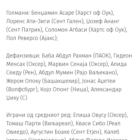
Голмани: Бенџамин Асаре (Харст оф Оук),
Лоренс Ати-Зиги (Сент Гален), Џозеф Ананг
(Сент Патрик), Соломон Агбаси (Хартс оф Оук),
Пол Реверсо (Ајакс);
Дефанзивци: Баба Абдул Рахман (ПАОК), Гидеон
Менсах (Оксер), Марвин Сенаја (Оксер), Алида
Сеиду (Рен), Абдул Мумин (Рајо Ваљекано),
Жером Опоку (Башакшехир), Јонас Аџетеи
(Волфсбург), Којо Опонг (Ница), Александар
Џику (С)
Играчи од средниот ред: Елиша Овусу (Оксер),
Томаш Парти (Виљареал), Кваси Сибо (Реал
Овиедо), Аугустин Боаке (Сент Етјен), Калеб