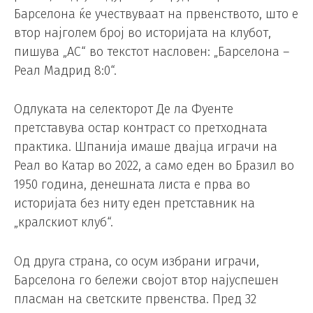
Барселона ќе учествуваат на првенството, што е
втор најголем број во историјата на клубот,
пишува „АС“ во текстот насловен: „Барселона –
Реал Мадрид 8:0“.
Одлуката на селекторот Де ла Фуенте
претставува остар контраст со претходната
практика. Шпанија имаше двајца играчи на
Реал во Катар во 2022, а само еден во Бразил во
1950 година, денешната листа е прва во
историјата без ниту еден претставник на
„кралскиот клуб“.
Од друга страна, со осум избрани играчи,
Барселона го бележи својот втор најуспешен
пласман на светските првенства. Пред 32