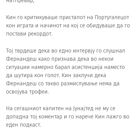
натпревар,
Кин го критикуваше пристапот на Португалецот
кон играта и начинот на кој се обидуваше да го
постави рекордот.
Тој тврдеше дека во едно интервју го слушнал
Фернандеш како признава дека во некои
ситуации намерно барал асистенција наместо
да шутира кон голот. Кин заклучи дека
Фернандеш со такво размислување нема да
освојува трофеи.
На сегашниот капитен на Јунајтед не му се
допадна тој коментар и го нарече Кин лажго во
еден подкаст.