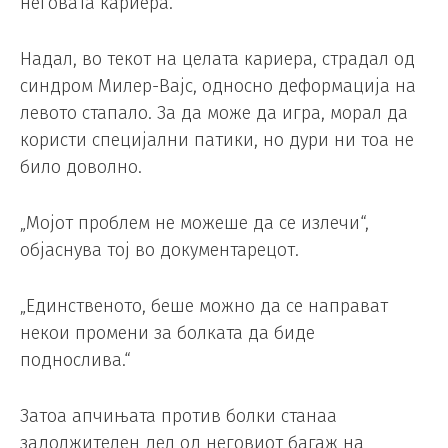
неговата кариера.
Надал, во текот на целата кариера, страдал од
синдром Милер-Вајс, односно деформација на
левото стапало. За да може да игра, морал да
користи специјални патики, но дури ни тоа не
било доволно.
„Мојот проблем не можеше да се излечи“,
објаснува тој во документарецот.
„Единственото, беше можно да се направат
некои промени за болката да биде
поднослива.“
Затоа апчињата против болки станаа
задолжителен дел од неговиот багаж на