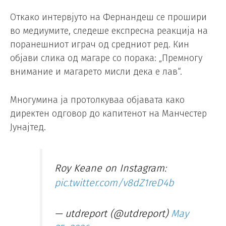
Откако интервјуто на Фернандеш се прошири
во медиумите, следеше експресна реакција на
поранешниот играч од средниот ред. Кин
објави слика од магаре со порака: „Премногу
внимание и магарето мисли дека е лав“.
Многумина ја протолкуваа објавата како
директен одговор до капитенот на Манчестер
Јунајтед.
Roy Keane on Instagram:
pic.twitter.com/v8dZ1reD4b
— utdreport (@utdreport)
May