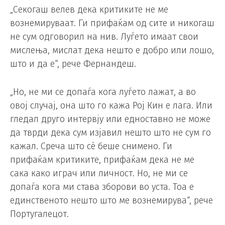
„Секогаш велев дека критиките не ме
вознемируваат. Ги прифаќам од сите и никогаш
не сум одговорил на нив. Луѓето имаат свои
мислења, мислат дека нешто е добро или лошо,
што и да е“, рече Фернандеш.
„Но, не ми се допаѓа кога луѓето лажат, а во
овој случај, она што го кажа Рој Кин е лага. Или
гледал друго интервју или едноставно не може
да тврди дека сум изјавил нешто што не сум го
кажал. Среча што сè беше снимено. Ги
прифаќам критиките, прифаќам дека не ме
сака како играч или личност. Но, не ми се
допаѓа кога ми става зборови во уста. Тоа е
единственото нешто што ме вознемирува“, рече
Португалецот.