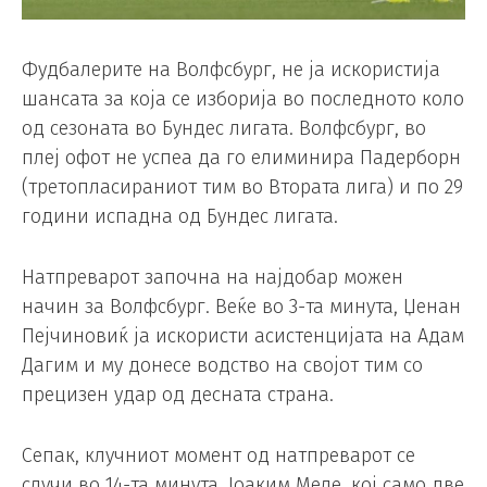
Фудбалерите на Волфсбург, не ја искористија
шансата за која се изборија во последното коло
од сезоната во Бундес лигата. Волфсбург, во
плеј офот не успеа да го елиминира Падерборн
(третопласираниот тим во Втората лига) и по 29
години испадна од Бундес лигата.
Натпреварот започна на најдобар можен
начин за Волфсбург. Веќе во 3-та минута, Џенан
Пејчиновиќ ја искористи асистенцијата на Адам
Дагим и му донесе водство на својот тим со
прецизен удар од десната страна.
Сепак, клучниот момент од натпреварот се
случи во 14-та минута. Јоаким Меле, кој само две