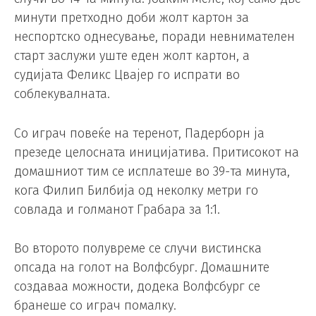
минути претходно доби жолт картон за
неспортско однесување, поради невнимателен
старт заслужи уште еден жолт картон, а
судијата Феликс Цвајер го испрати во
соблекувалната.
Со играч повеќе на теренот, Падерборн ја
презеде целосната иницијатива. Притисокот на
домашниот тим се исплатеше во 39-та минута,
кога Филип Билбија од неколку метри го
совлада и голманот Грабара за 1:1.
Во второто полувреме се случи вистинска
опсада на голот на Волфсбург. Домашните
создаваа можности, додека Волфсбург се
бранеше со играч помалку.