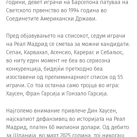
години, девет играчи на Барселона патуваа на
Светското првенство во 1994 година во
Соединетите Американски Држави.
Пред објавувањето на списокот, седум играчи
на Реал Мадрид се сметаа за можни кандидати.
Сепак, Карвахал, Асенсио, Карерас и Себаљос,
во ниту еден момент не беа во сериозна
конкуренција, бидејќи претходно беа
изоставени од прелиминарниот список од 55
играчи. Со тоа останаа само тројца во игра:
Хаусен, Фран Гарсија и Гонзало Гарсија.
Најголемо внимание привлече Дин Хаусен,
најскапиот дефанзивец во историјата на Реал
Мадрид, платен 60 милиони долари. Од дебито
за Шпанија, во март 2025 година, тој никогаш