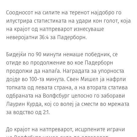
Соодносот на силите на теренот најдобро го
илустрира статистиката на удари кон голот, која
на крајот од натпреварот изнесуваше
неверојатни 36:4 за Падерборн.
Бидејќи по 90 минути немаше победник, се
отиде во продолжение во кое Падерборн
продолжи да напаѓа. Наградата за упорноста
дојде во 100-та минута. Свен Мишел ја нафрли
топката од левата страна, а на втората статива
одбраната на Волфсбург целосно го заборави
Лаурин Курда, кој со волеј ја смести во мрежата
за водство од 2:1.
До крајот на натпреварот, исцрпените играчи