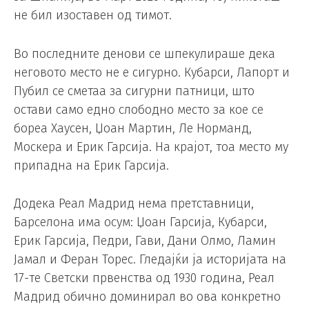
не бил изоставен од тимот.
Во последните денови се шпекулираше дека
неговото место не е сигурно. Кубарси, Лапорт и
Пубил се сметаа за сигурни патници, што
остави само едно слободно место за кое се
бореа Хаусен, Џоан Мартин, Ле Норманд,
Москера и Ерик Гарсија. На крајот, тоа место му
припадна на Ерик Гарсија.
Додека Реал Мадрид нема претставници,
Барселона има осум: Џоан Гарсија, Кубарси,
Ерик Гарсија, Педри, Гави, Дани Олмо, Ламин
Јамал и Феран Торес. Гледајќи ја историјата на
17-те Светски првенства од 1930 година, Реал
Мадрид обично доминирал во ова конкретно