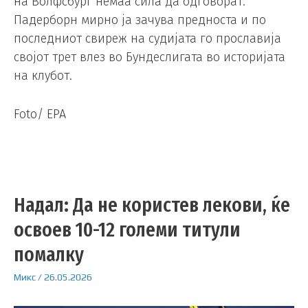
на Волфсбург немаа сила да одговорат.
Падерборн мирно ја зачува предноста и по
последниот свиреж на судијата го прославија
својот трет влез во Бундеслигата во историјата
на клубот.
Foto/ EPA
Надал: Да не користев лекови, ќе
освоев 10-12 големи титули
помалку
Микс
/
26.05.2026