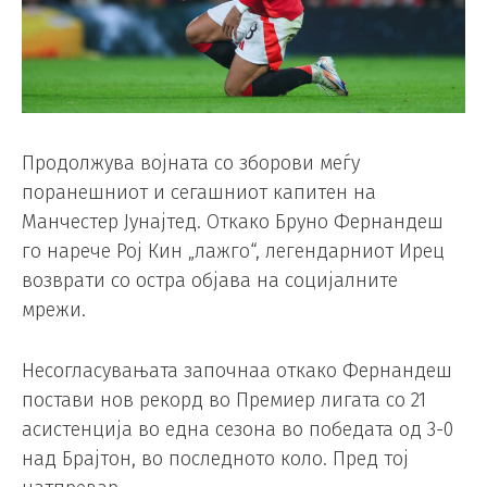
Продолжува војната со зборови меѓу
поранешниот и сегашниот капитен на
Манчестер Јунајтед. Откако Бруно Фернандеш
го нарече Рој Кин „лажго“, легендарниот Ирец
возврати со остра објава на социјалните
мрежи.
Несогласувањата започнаа откако Фернандеш
постави нов рекорд во Премиер лигата со 21
асистенција во една сезона во победата од 3-0
над Брајтон, во последното коло. Пред тој