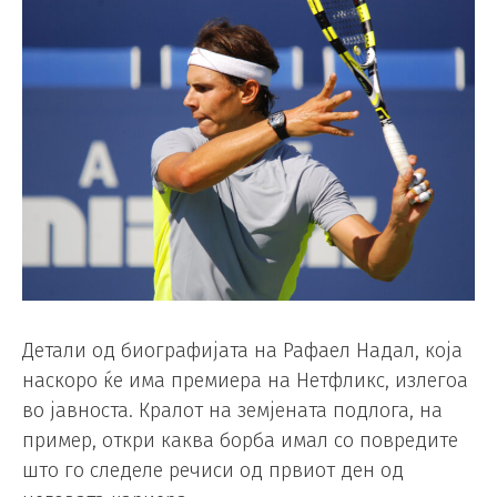
Детали од биографијата на Рафаел Надал, која
наскоро ќе има премиера на Нетфликс, излегоа
во јавноста. Кралот на земјената подлога, на
пример, откри каква борба имал со повредите
што го следеле речиси од првиот ден од