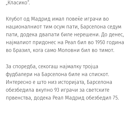
„Класико“.
Клубот од Мадрид имал повеќе играчи во
националниот тим осум пати, Барселона седум
пати, додека двапати биле нерешени. До денес,
најмалиот придонес на Реал бил во 1950 година
во Бразил, кога само Моловни бил во тимот.
За споредба, секогаш најмалку тројца
фудбалери на Барселона биле на спискот.
Интересно е што низ историјата, Барселона
обезбедила вкупно 93 играчи за светските
првенства, додека Реал Мадрид обезбедил 75.