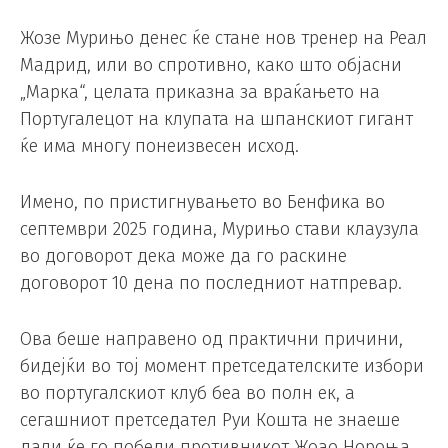
Жозе Мурињо денес ќе стане нов тренер на Реал
Мадрид, или во спротивно, како што објасни
„Марка“, целата приказна за враќањето на
Португалецот на клупата на шпанскиот гигант
ќе има многу понеизвесен исход.
Имено, по пристигнувањето во Бенфика во
септември 2025 година, Мурињо стави клаузула
во договорот дека може да го раскине
договорот 10 дена по последниот натпревар.
Ова беше направено од практични причини,
бидејќи во тој момент претседателските избори
во португалскиот клуб беа во полн ек, а
сегашниот претседател Руи Кошта не знаеше
дали ќе го победи противникот Жоао Нороња