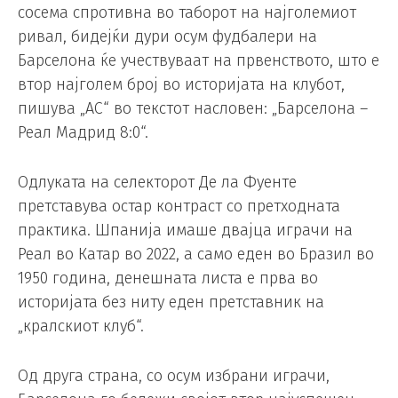
сосема спротивна во таборот на најголемиот
ривал, бидејќи дури осум фудбалери на
Барселона ќе учествуваат на првенството, што е
втор најголем број во историјата на клубот,
пишува „АС“ во текстот насловен: „Барселона –
Реал Мадрид 8:0“.
Одлуката на селекторот Де ла Фуенте
претставува остар контраст со претходната
практика. Шпанија имаше двајца играчи на
Реал во Катар во 2022, а само еден во Бразил во
1950 година, денешната листа е прва во
историјата без ниту еден претставник на
„кралскиот клуб“.
Од друга страна, со осум избрани играчи,