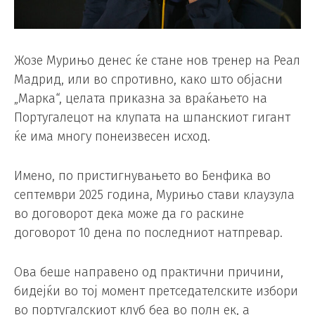
Жозе Мурињо денес ќе стане нов тренер на Реал
Мадрид, или во спротивно, како што објасни
„Марка“, целата приказна за враќањето на
Португалецот на клупата на шпанскиот гигант
ќе има многу понеизвесен исход.
Имено, по пристигнувањето во Бенфика во
септември 2025 година, Мурињо стави клаузула
во договорот дека може да го раскине
договорот 10 дена по последниот натпревар.
Ова беше направено од практични причини,
бидејќи во тој момент претседателските избори
во португалскиот клуб беа во полн ек, а