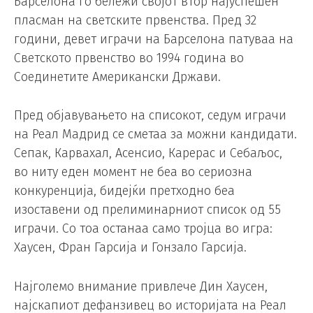
Барселона го бележи својот втор најуспешен
пласман на светските првенства. Пред 32
години, девет играчи на Барселона патуваа на
Светското првенство во 1994 година во
Соединетите Американски Држави.
Пред објавувањето на списокот, седум играчи
на Реал Мадрид се сметаа за можни кандидати.
Сепак, Карвахал, Асенсио, Карерас и Себаљос,
во ниту еден момент не беа во сериозна
конкуренција, бидејќи претходно беа
изоставени од прелиминарниот список од 55
играчи. Со тоа останаа само тројца во игра:
Хаусен, Фран Гарсија и Гонзало Гарсија.
Најголемо внимание привлече Дин Хаусен,
најскапиот дефанзивец во историјата на Реал