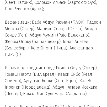
(Сент Патрик), Соломон Агбаси (Хартс оф Оук),
Пол Реверсо (Ајакс);
Дефанзивци: Баба Абдул Рахман (ПАОК), Гидеон
Менсах (Оксер), Марвин Сенаја (Оксер), Алида
Сеиду (Рен), Абдул Мумин (Рајо Ваљекано),
Жером Опоку (Башакшехир), Јонас Аџетеи
(Волфсбург), Којо Опонг (Ница), Александар
Џику (С)
Играчи од средниот ред: Елиша Овусу (Оксер),
Томаш Парти (Виљареал), Кваси Сибо (Реал
Овиедо), Аугустин Боаке (Сент Етјен), Калеб
Јиренки (Нордсјаланд), Абдул Фатава Исахака
(Лестер), Камал Дин Сулемана (Аталанта).
Напад: Кристофер Бонсу Ба (Ал Кадсија), Ернест