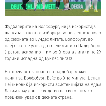
Фудбалерите на Волфсбург, не ја искористија
шансата за која се изборија во последното коло
од сезоната во Бундес лигата. Волфсбург, во
плеј офот не успеа да го елиминира Падерборн
(третопласираниот тим во Втората лига) и по 29
години испадна од Бундес лигата.
Натпреварот започна на најдобар можен
начин за Волфсбург. Веќе во 3-та минута, Џенан
Пејчиновиќ ја искористи асистенцијата на Адам
Дагим и му донесе водство на својот тим со
прецизен удар од десната страна.