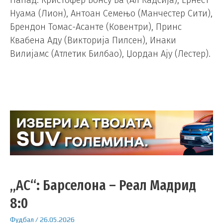
Нуама (Лион), Антоан Семењо (Манчестер Сити),
Брендон Томас-Асанте (Ковентри), Принс
Квабена Аду (Викторија Пилсен), Инаки
Вилијамс (Атлетик Билбао), Џордан Ају (Лестер).
„АС“: Барселона – Реал Мадрид
8:0
Фудбал
/
26.05.2026