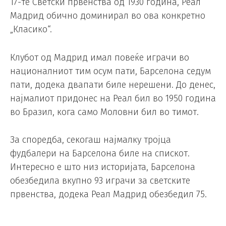
17-те Светски првенства од 1930 година, Реал
Мадрид обично доминирал во ова конкретно
„Класико“.
Клубот од Мадрид имал повеќе играчи во
националниот тим осум пати, Барселона седум
пати, додека двапати биле нерешени. До денес,
најмалиот придонес на Реал бил во 1950 година
во Бразил, кога само Моловни бил во тимот.
За споредба, секогаш најмалку тројца
фудбалери на Барселона биле на спискот.
Интересно е што низ историјата, Барселона
обезбедила вкупно 93 играчи за светските
првенства, додека Реал Мадрид обезбедил 75.