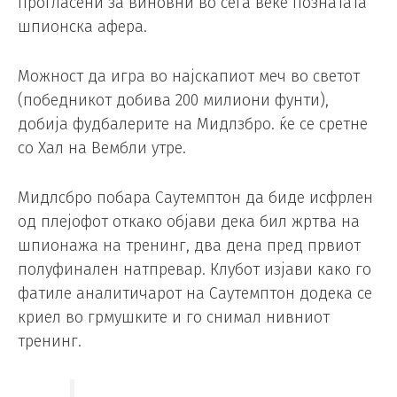
прогласени за виновни во сега веќе познатата
шпионска афера.
Можност да игра во најскапиот меч во светот
(победникот добива 200 милиони фунти),
добија фудбалерите на Мидлзбро. ќе се сретне
со Хал на Вембли утре.
Мидлсбро побара Саутемптон да биде исфрлен
од плејофот откако објави дека бил жртва на
шпионажа на тренинг, два дена пред првиот
полуфинален натпревар. Клубот изјави како го
фатиле аналитичарот на Саутемптон додека се
криел во грмушките и го снимал нивниот
тренинг.