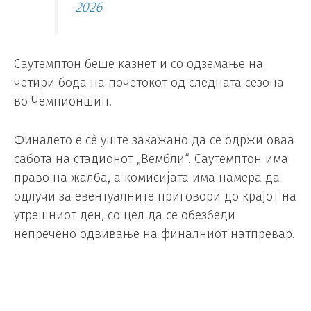
2026
Саутемптон беше казнет и со одземање на
четири бода на почетокот од следната сезона
во Чемпионшип.
Финалето е сè уште закажано да се одржи оваа
сабота на стадионот „Вембли“. Саутемптон има
право на жалба, а комисијата има намера да
одлучи за евентуалните приговори до крајот на
утрешниот ден, со цел да се обезбеди
непречено одвивање на финалниот натпревар.