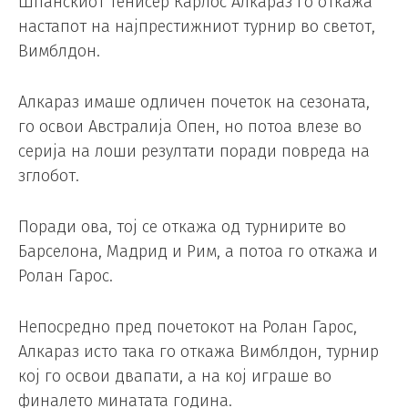
Шпанскиот тенисер Карлос Алкараз го откажа
настапот на најпрестижниот турнир во светот,
Вимблдон.
Алкараз имаше одличен почеток на сезоната,
го освои Австралија Опен, но потоа влезе во
серија на лоши резултати поради повреда на
зглобот.
Поради ова, тој се откажа од турнирите во
Барселона, Мадрид и Рим, а потоа го откажа и
Ролан Гарос.
Непосредно пред почетокот на Ролан Гарос,
Алкараз исто така го откажа Вимблдон, турнир
кој го освои двапати, а на кој играше во
финалето минатата година.