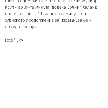
Голот за домаќините го постигна Ели Жуниор
Крупи во 39-та минута, додека Ерлинг Халанд
постигна гол за 1:1 во петтата минута од
судиското продолжение за израмнување и
драма на крајот.
Foto/ EPA