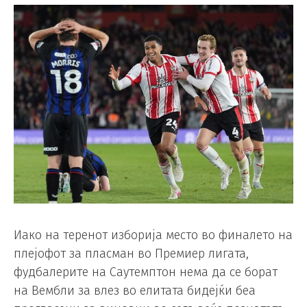
Иако на теренот изборија место во финалето на
плејофот за пласман во Премиер лигата,
фудбалерите на Саутемптон нема да се борат
на Вембли за влез во елитата бидејќи беа