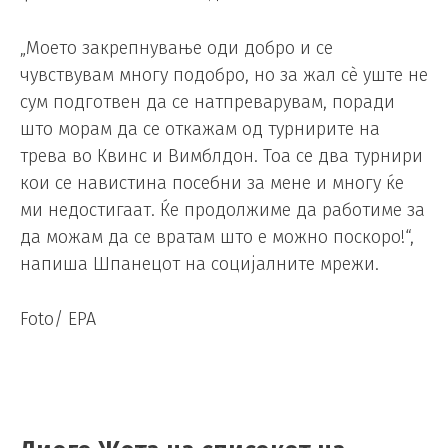
„Моето закрепнување оди добро и се
чувствувам многу подобро, но за жал сè уште не
сум подготвен да се натпреварувам, поради
што морам да се откажам од турнирите на
трева во Квинс и Вимблдон. Тоа се два турнири
кои се навистина посебни за мене и многу ќе
ми недостигаат. Ќе продолжиме да работиме за
да можам да се вратам што е можно поскоро!“,
напиша Шпанецот на социјалните мрежи.
Foto/ EPA