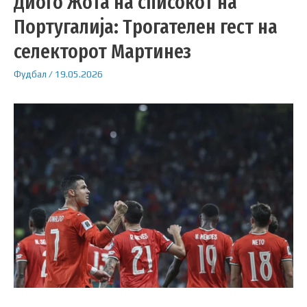
Диого Жота на списокот на
Португалија: Трогателен гест на
селекторот Мартинез
Фудбал
/
19.05.2026