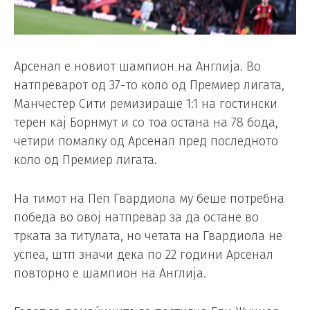
Арсенал е новиот шампион на Англија. Во
натпреварот од 37-то коло од Премиер лигата,
Манчестер Сити ремизираше 1:1 на гостински
терен кај Борнмут и со тоа остана на 78 бода,
четири помалку од Арсенал пред последното
коло од Премиер лигата.
На тимот на Пеп Гвардиола му беше потребна
победа во овој натпревар за да остане во
трката за титулата, но четата на Гвардиола не
успеа, штп значи дека по 22 години Арсенал
повторно е шампион на Англија.