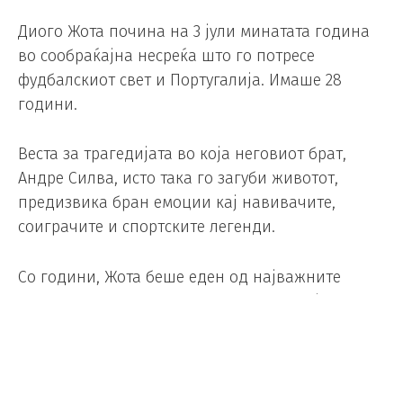
Диого Жота почина на 3 јули минатата година
во сообраќајна несреќа што го потресе
фудбалскиот свет и Португалија. Имаше 28
години.
Веста за трагедијата во која неговиот брат,
Андре Силва, исто така го загуби животот,
предизвика бран емоции кај навивачите,
соиграчите и спортските легенди.
Со години, Жота беше еден од најважните
играчи на португалската репрезентација.
Дебитираше за репрезентацијата во 2019 година
и одигра 49 натпревари за Португалија,
постигна 14 гола.