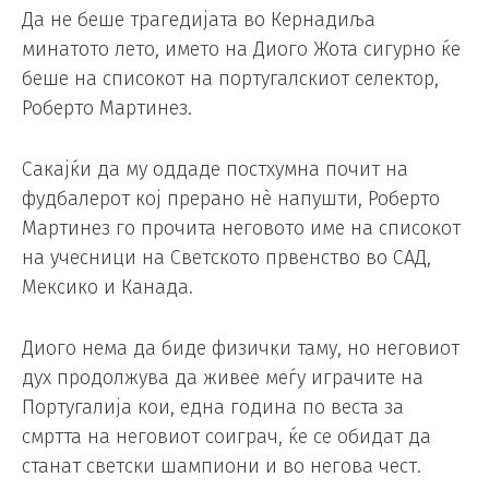
Да не беше трагедијата во Кернадиља
минатото лето, името на Диого Жота сигурно ќе
беше на списокот на португалскиот селектор,
Роберто Мартинез.
Сакајќи да му оддаде постхумна почит на
фудбалерот кој прерано нè напушти, Роберто
Мартинез го прочита неговото име на списокот
на учесници на Светското првенство во САД,
Мексико и Канада.
Диого нема да биде физички таму, но неговиот
дух продолжува да живее меѓу играчите на
Португалија кои, една година по веста за
смртта на неговиот соиграч, ќе се обидат да
станат светски шампиони и во негова чест.