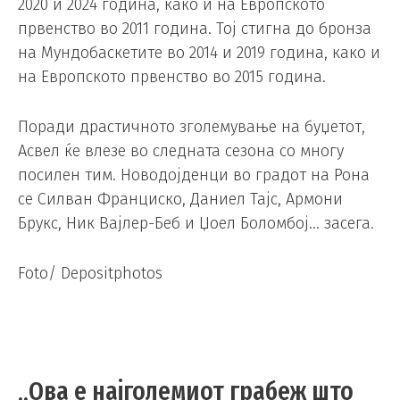
2020 и 2024 година, како и на Европското
првенство во 2011 година. Тој стигна до бронза
на Мундобаскетите во 2014 и 2019 година, како и
на Европското првенство во 2015 година.
Поради драстичното зголемување на буџетот,
Асвел ќе влезе во следната сезона со многу
посилен тим. Новодојденци во градот на Рона
се Силван Франциско, Даниел Тајс, Армони
Брукс, Ник Вајлер-Беб и Џоел Боломбој… засега.
Foto/ Depositphotos
„Ова е најголемиот грабеж што