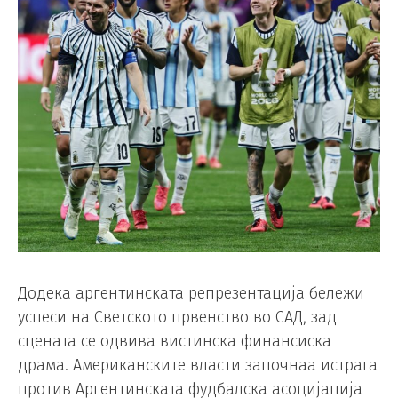
Додека аргентинската репрезентација бележи
успеси на Светското првенство во САД, зад
сцената се одвива вистинска финансиска
драма. Американските власти започнаа истрага
против Аргентинската фудбалска асоцијација