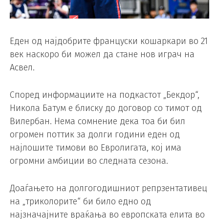
Еден од најдобрите француски кошаркари во 21
век наскоро би можел да стане нов играч на
Асвел.
Според информациите на подкастот „Бекдор“,
Никола Батум е блиску до договор со тимот од
Вилербан. Нема сомнение дека тоа би бил
огромен поттик за долги години еден од
најлошите тимови во Евролигата, кој има
огромни амбиции во следната сезона.
Доаѓањето на долгогодишниот репрзентативец
на „триколорите“ би било едно од
најзначајните враќања во европската елита во