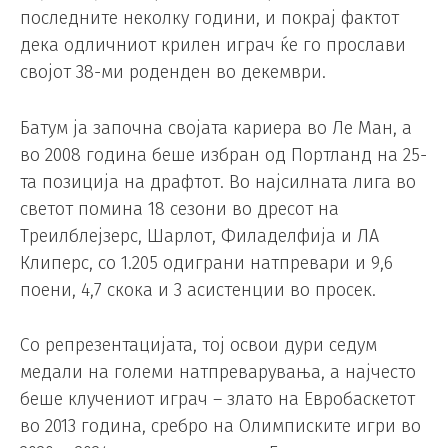
последните неколку години, и покрај фактот
дека одличниот крилен играч ќе го прослави
својот 38-ми роденден во декември.
Батум ја започна својата кариера во Ле Ман, а
во 2008 година беше избран од Портланд на 25-
та позиција на драфтот. Во најсилната лига во
светот помина 18 сезони во дресот на
Треилблејзерс, Шарлот, Филаделфија и ЛА
Клиперс, со 1.205 одиграни натпревари и 9,6
поени, 4,7 скока и 3 асистенции во просек.
Со репрезентацијата, тој освои дури седум
медали на големи натпреварувања, а најчесто
беше клучениот играч – злато на Евробаскетот
во 2013 година, сребро на Олимписките игри во