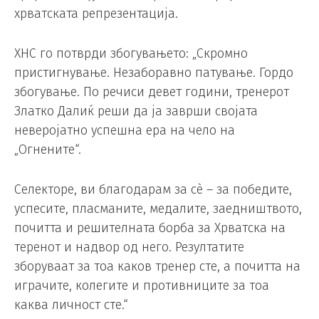
хрватската репрезентација.
ХНС го потврди збогувањето: „Скромно
пристигнување. Незаборавно патување. Гордо
збогување. По речиси девет години, тренерот
Златко Далиќ реши да ја заврши својата
неверојатно успешна ера на чело на
„Огнените“.
Селекторе, ви благодарам за сè – за победите,
успесите, пласманите, медалите, заедништвото,
почитта и решителната борба за Хрватска на
теренот и надвор од него. Резултатите
зборуваат за тоа каков тренер сте, а почитта на
играчите, колегите и противниците за тоа
каква личност сте.“