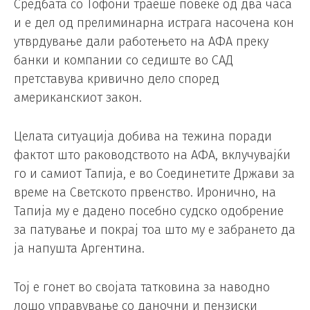
Средбата со Тофони траеше повеќе од два часа
и е дел од прелиминарна истрага насочена кон
утврдување дали работењето на АФА преку
банки и компании со седиште во САД
претставува кривично дело според
американскиот закон.
Целата ситуација добива на тежина поради
фактот што раководството на АФА, вклучувајќи
го и самиот Тапија, е во Соединетите Држави за
време на Светското првенство. Иронично, на
Тапија му е дадено посебно судско одобрение
за патување и покрај тоа што му е забрането да
ја напушта Аргентина.
Тој е гонет во својата татковина за наводно
лошо управување со даночни и пензиски