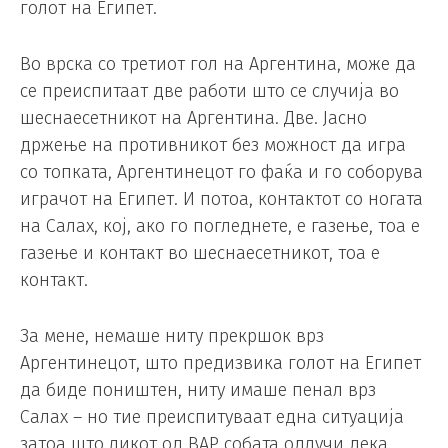
голот на Египет.
Во врска со третиот гол на Аргентина, може да
се преиспитаат две работи што се случија во
шеснаесетникот на Аргентина. Две. Јасно
држење на противникот без можност да игра
со топката, Аргентинецот го фаќа и го соборува
играчот на Египет. И потоа, контактот со ногата
на Салах, кој, ако го погледнете, е газење, тоа е
газење и контакт во шеснаесетникот, тоа е
контакт.
За мене, немаше ниту прекршок врз
Аргентинецот, што предизвика голот на Египет
да биде поништен, ниту имаше пенал врз
Салах – но тие преиспитуваат една ситуација
затоа што ликот од ВАР собата одлучи дека