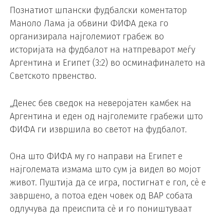
Познатиот шпански фудбалски коментатор
Маноло Лама ја обвини ФИФА дека го
организирала најголемиот грабеж во
историјата на фудбалот на натпреварот меѓу
Аргентина и Египет (3:2) во осминафиналето на
Светското првенство.
„Денес бев сведок на неверојатен камбек на
Аргентина и еден од најголемите грабежи што
ФИФА ги извршила во светот на фудбалот.
Она што ФИФА му го направи на Египет е
најголемата измама што сум ја видел во мојот
живот. Пуштија да се игра, постигнат е гол, сè е
завршено, а потоа еден човек од ВАР собата
одлучува да преиспита сè и го поништуваат