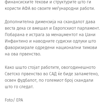
финансиските текови и структурите што ги
користи АФА во своите меѓународни работи.
Дополнителна димензија на скандалот дава
веста дека се вмешал и Европскиот парламент.
Побарана е истрага за менаџментот на Џани
Инфантино и наводните судиски одлуки што
фаворизирале одредени национални тимови
на ова првенство.
Како шшто стојат работите, овогодинешното
Светско првенство во САД ќе биде запаметено,
освен фудбалот, по големиот број скандали
што го следат.
Foto/ EPA