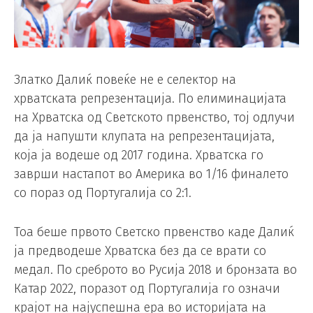
Златко Далиќ повеќе не е селектор на
хрватската репрезентација. По елиминацијата
на Хрватска од Светското првенство, тој одлучи
да ја напушти клупата на репрезентацијата,
која ја водеше од 2017 година. Хрватска го
заврши настапот во Америка во 1/16 финалето
со пораз од Португалија со 2:1.
Тоа беше првото Светско првенство каде Далиќ
ја предводеше Хрватска без да се врати со
медал. По среброто во Русија 2018 и бронзата во
Катар 2022, поразот од Португалија го означи
крајот на најуспешна ера во историјата на