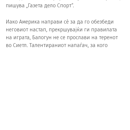
пишува „Газета дело Спорт“.
Иако Америка направи сè за да го обезбеди
неговиот настап, прекршувајќи ги правилата
на играта, Балогун не се прослави на теренот
во Сиетл. Талентираниот напаѓач, за кого
навивачите очекуваа да биде човекот на
одлуката, потона во приказната што го
надрасна.
Под товарот на политичките и дипломатските
игри, тој остана изолиран во нападот, каде што
белгиските дефанзивци лесно го
неутрализираа.
„Ќе ми треба време навистина да разберам сè