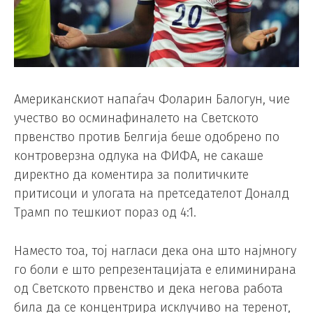
Американскиот напаѓач Фоларин Балогун, чие
учество во осминафиналето на Светското
првенство против Белгија беше одобрено по
контроверзна одлука на ФИФА, не сакаше
директно да коментира за политичките
притисоци и улогата на претседателот Доналд
Трамп по тешкиот пораз од 4:1.
Наместо тоа, тој нагласи дека она што најмногу
го боли е што репрезентацијата е елиминирана
од Светското првенство и дека негова работа
била да се концентрира исклучиво на теренот,