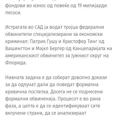
фондови во износ од повеќе од 19 милијарди
песоси.
Истрагата во САД ја водат тројца федерални
обвинители специјализирани за економски
криминал: Патрик Гушу и Кристофер Тинг од
Вашингтон и Мајкл Бергер од Канцеларијата на
американскиот обвинител за Јужниот округ на
Флорида.
Нивната задача е да соберат доволно докази
за да одлучат дали да поведат формална
кривична постапка. Досега не се поднесени
формални обвиненија. Процесот е во рана
фаза, а целта е да се идентификуваат сите
вклучени страни, да се анализираат