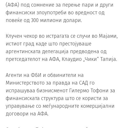
(АФА) под сомнение за перење пари и други
финансиски злоупотреби во вредност од
повеќе од 300 милиони долари.
Клучен чекор во истрагата се случи во Мајами,
истиот град каде што престојуваше
аргентинската делегација предводена од
претседателот на АФА, Клаудио „Чики“ Тапија.
Агенти на ФБИ и обвинители на
Министерството за правда на САД го
испрашуваа бизнисменот Гилермо Тофони за
финансиската структура што се користи за
управување со меѓународните комерцијални
договори на АФА.