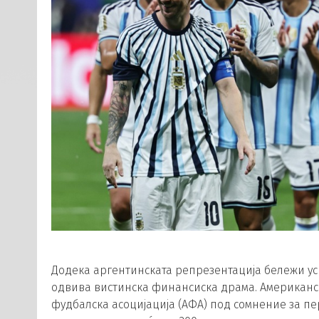
Додека аргентинската репрезентација бележи усп
одвива вистинска финансиска драма. Американск
фудбалска асоцијација (АФА) под сомнение за п