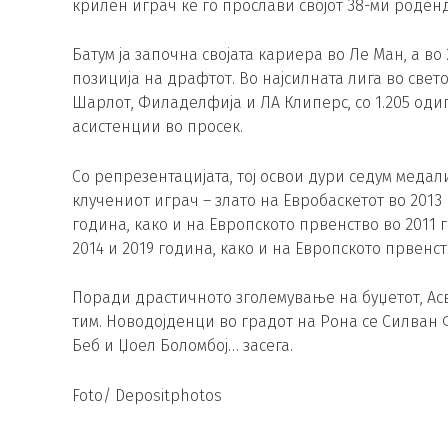
крилен играч ќе го прослави својот 38-ми роден
Батум ја започна својата кариера во Ле Ман, а в
позиција на драфтот. Во најсилната лига во свет
Шарлот, Филаделфија и ЛА Клиперс, со 1.205 одиг
асистенции во просек.
Со репрезентацијата, тој освои дури седум меда
клучениот играч – злато на Евробаскетот во 2013
година, како и на Европското првенство во 2011 
2014 и 2019 година, како и на Европското првенст
Поради драстичното зголемување на буџетот, Асв
тим. Новодојденци во градот на Рона се Силван Ф
Беб и Џоел Боломбој… засега.
Foto/ Depositphotos