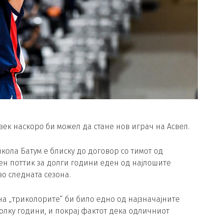
ек наскоро би можел да стане нов играч на Асвел.
ола Батум е блиску до договор со тимот од
ен поттик за долги години еден од најлошите
о следната сезона.
 „триколорите“ би било едно од најзначајните
олку години, и покрај фактот дека одличниот