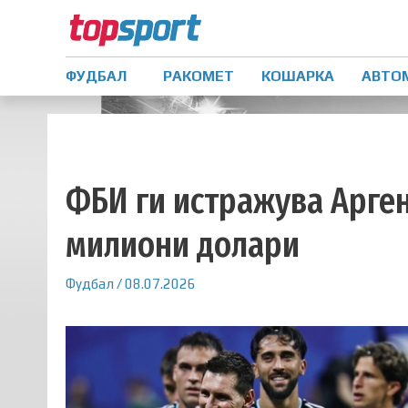
ФУДБАЛ
РАКОМЕТ
КОШАРКА
АВТО
ФБИ ги истражува Арге
милиони долари
Фудбал
/
08.07.2026