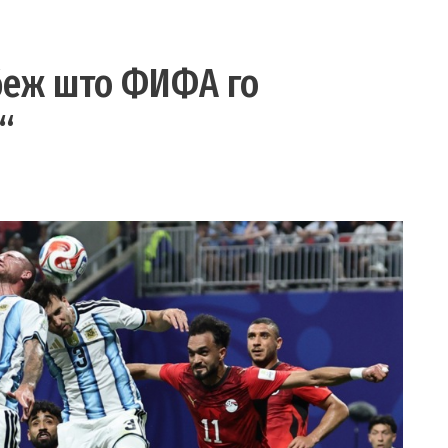
абеж што ФИФА го
“