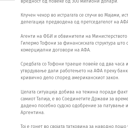
вредност од повеќе од 300 милиони долари.
Клучен чекор во истрагата се случи во Мајами, и
делегација предводена од претседателот на АФА,
Агенти на ФБИ и обвинители на Министерството
Гилермо Тофони за финансиската структура што 
комерцијални договори на АФА.
Средбата со Тофони траеше повеќе од два часа 
утврдување дали работењето на АФА преку банки
кривично дело според американскиот закон.
Целата ситуација добива на тежина поради факто
самиот Тапија, е во Соединетите Држави за време
дадено посебно судско одобрение за патување и 
Аргентина.
Тој е гонет во својата татковина за наводно ло