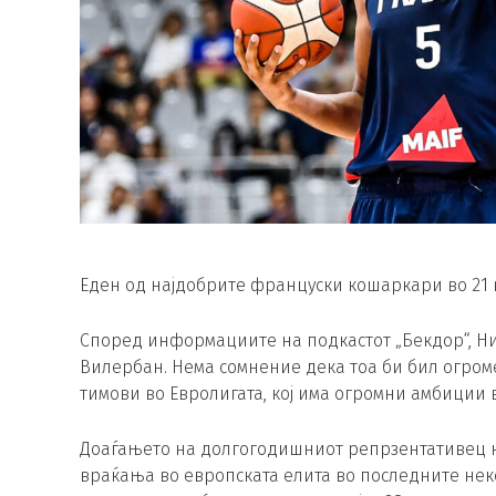
Еден од најдобрите француски кошаркари во 21 в
Според информациите на подкастот „Бекдор“, Ник
Вилербан. Нема сомнение дека тоа би бил огром
тимови во Евролигата, кој има огромни амбиции в
Доаѓањето на долгогодишниот репрзентативец на
враќања во европската елита во последните нек