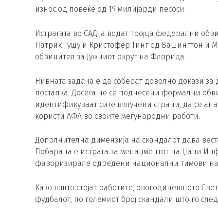
износ од повеќе од 19 милијарди песоси.
Истрагата во САД ја водат тројца федерални об
Патрик Гушу и Кристофер Тинг од Вашингтон и М
обвинител за Јужниот округ на Флорида.
Нивната задача е да соберат доволно докази за
постапка. Досега не се поднесени формални обвин
идентификуваат сите вклучени страни, да се ан
користи АФА во своите меѓународни работи.
Дополнителна димензија на скандалот дава вест
Побарана е истрага за менаџментот на Џани Ин
фаворизирале одредени национални тимови на 
Како шшто стојат работите, овогодинешното Свет
фудбалот, по големиот број скандали што го след