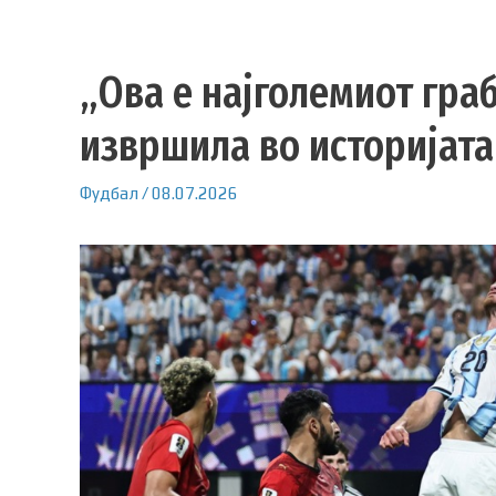
„Ова е најголемиот гр
извршила во историјата
Фудбал
/
08.07.2026