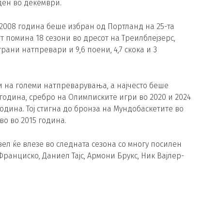
ден во декември.
о 2008 година беше избран од Портланд на 25-та
от помина 18 сезони во дресот на Треилблејзерс,
рани натпревари и 9,6 поени, 4,7 скока и 3
ли на големи натпреварувања, а најчесто беше
 година, сребро на Олимписките игри во 2020 и 2024
година. Тој стигна до бронза на Мундобаскетите во
во во 2015 година.
ел ќе влезе во следната сезона со многу посилен
ранциско, Даниел Тајс, Армони Брукс, Ник Вајлер-