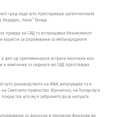
стиот град каде што престојуваше аргентинската
 Клаудио „Чики“ Тапија.
 за правда на САД го испрашуваа бизнисменот
се користи за управување со меѓународните
и е дел од прелиминарна истрага насочена кон
 и компании со седиште во САД претставува
т што раководството на АФА, вклучувајќи го и
 на Светското првенство. Иронично, на Тапија му е
покрај тоа што му е забрането да ја напушта
шо управување со даночни и пензиски фондови во