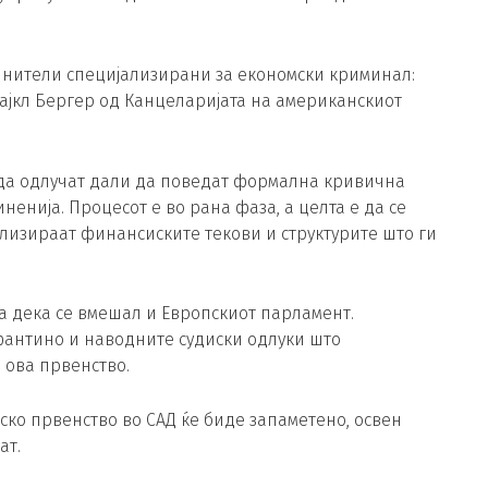
винители специјализирани за економски криминал:
ајкл Бергер од Канцеларијата на американскиот
 да одлучат дали да поведат формална кривична
енија. Процесот е во рана фаза, а целта е да се
ализираат финансиските текови и структурите што ги
а дека се вмешал и Европскиот парламент.
фантино и наводните судиски одлуки што
ова првенство.
ско првенство во САД ќе биде запаметено, освен
ат.