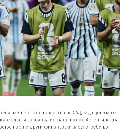
еси на Светското првенство во САД, зад сцената се
ите власти започнаа истрага против Аргентинската
ерење пари и други финансиски злоупотреби во