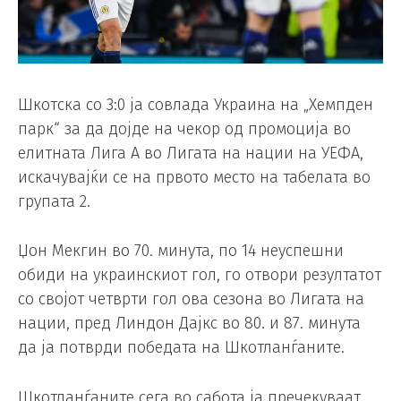
Шкотска со 3:0 ја совлада Украина на „Хемпден
парк“ за да дојде на чекор од промоција во
елитната Лига А во Лигата на нации на УЕФА,
искачувајќи се на првото место на табелата во
групата 2.
Џон Мекгин во 70. минута, по 14 неуспешни
обиди на украинскиот гол, го отвори резултатот
со својот четврти гол ова сезона во Лигата на
нации, пред Линдон Дајкс во 80. и 87. минута
да ја потврди победата на Шкотланѓаните.
Шкотланѓаните сега во сабота ја пречекуваат