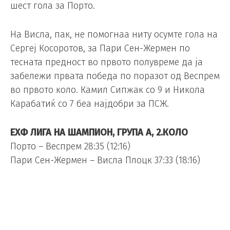
шест гола за Порто.
На Висла, пак, не помогнаа ниту осумте гола на
Сергеј Косоротов, за Пари Сен-Жермен по
тесната предност во првото полувреме да ја
забележи првата победа по поразот од Веспрем
во првото коло. Камил Сипжак со 9 и Никола
Карабатиќ со 7 беа најдобри за ПСЖ.
ЕХФ ЛИГА НА ШАМПИОН, ГРУПА А, 2.КОЛО
Порто – Веспрем 28:35 (12:16)
Пари Сен-Жермен – Висла Плоцк 37:33 (18:16)