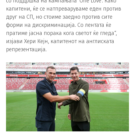
со поддршка на кампањата ‘One Love’. Како
капитени, ќе се натпреваруваме еден против
друг на СП, но стоиме заедно против сите
форми на дискриминација. Со лентата ќе
пратиме јасна порака кога светот ќе гледа“,
изјави Хери Кејн, капитенот на англиската
репрезентација.