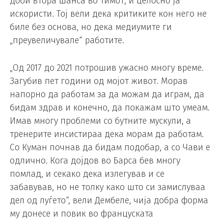
доби втора шанса во тимот, и целосно ја
искористи. Тој вели дека критиките кон него не
биле без основа, но дека медиумите ги
„преувеличувале“ работите.
„Од 2017 до 2021 потрошив ужасно многу време.
Загубив пет години од мојот живот. Морав
напорно да работам за да можам да играм, да
бидам здрав и конечно, да покажам што умеам.
Имав многу проблеми со бутните мускули, а
тренерите инсистираа дека морам да работам.
Со Куман почнав да бидам подобар, а со Чави е
одлично. Кога дојдов во Барса бев многу
помлад, и секако дека излегував и се
забавував, но не толку како што си замислуваа
дел од луѓето“, вели Дембеле, чија добра форма
му донесе и повик во француската