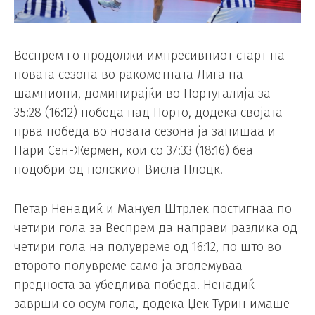
Веспрем го продолжи импресивниот старт на
новата сезона во ракометната Лига на
шампиони, доминирајќи во Португалија за
35:28 (16:12) победа над Порто, додека својата
прва победа во новата сезона ја запишаа и
Пари Сен-Жермен, кои со 37:33 (18:16) беа
подобри од полскиот Висла Плоцк.
Петар Ненадиќ и Мануел Штрлек постигнаа по
четири гола за Веспрем да направи разлика од
четири гола на полувреме од 16:12, по што во
второто полувреме само ја зголемуваа
предноста за убедлива победа. Ненадиќ
заврши со осум гола, додека Џек Турин имаше