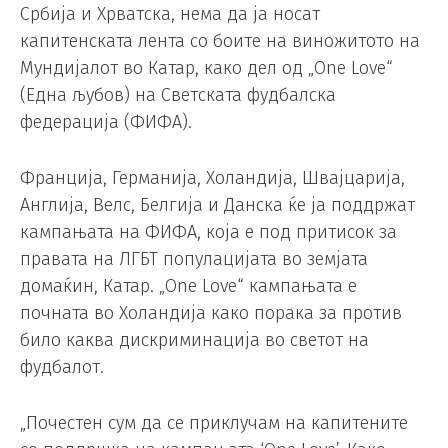
Србија и Хрватска, нема да ја носат
капитенската лента со боите на виножитото на
Мундијалот во Катар, како дел од „One Love“
(Една љубов) на Светската фудбалска
федерација (ФИФА).
Франција, Германија, Холандија, Швајцарија,
Англија, Велс, Белгија и Данска ќе ја поддржат
кампањата на ФИФА, која е под притисок за
правата на ЛГБТ популацијата во земјата
домаќин, Катар. „One Love“ кампањата е
почната во Холандија како порака за против
било каква дискриминација во светот на
фудбалот.
„Почестен сум да се приклучам на капитените