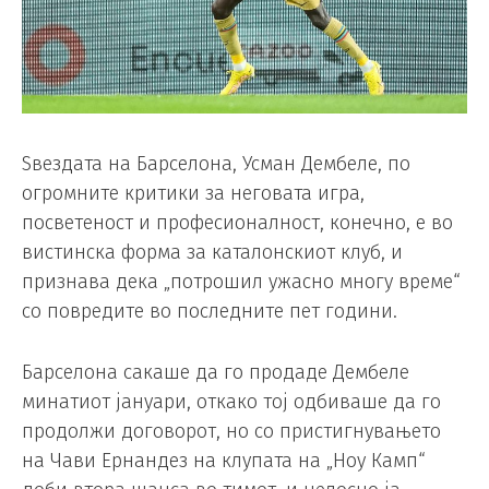
Ѕвездата на Барселона, Усман Дембеле, по
огромните критики за неговата игра,
посветеност и професионалност, конечно, е во
вистинска форма за каталонскиот клуб, и
признава дека „потрошил ужасно многу време“
со повредите во последните пет години.
Барселона сакаше да го продаде Дембеле
минатиот јануари, откако тој одбиваше да го
продолжи договорот, но со пристигнувањето
на Чави Ернандез на клупата на „Ноу Камп“