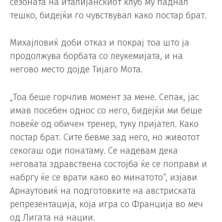
сезоната на италијанскиот клуб му паднал
тешко, бидејќи го чувствувал како постар брат.
Михајловиќ доби отказ и покрај тоа што ја
продолжува борбата со леукемијата, и на
негово место дојде Тијаго Мота.
„Тоа беше горчлив момент за мене. Сепак, јас
имав посебен однос со него, бидејќи ми беше
повеќе од обичен тренер, туку пријател. Како
постар брат. Сите бевме зад него, но животот
секогаш оди понатаму. Се надевам дека
неговата здравствена состојба ќе се поправи и
набргу ќе се врати како во минатото“, изјави
Арнаутовиќ на подготовките на австриската
репрезентација, која игра со Франција во меч
од Лигата на нации.