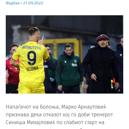
Фудбал
/
21.09.2022
Напаѓачот на Болоња, Марко Арнаутовиќ
признава дека отказот кој го доби тренерот
Синиша Михајловиќ по слабиот старт на