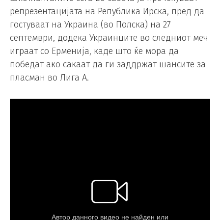
репрезентацијата на Република Ирска, пред да
гостуваат на Украина (во Полска) на 27
септември, додека Украинците во следниот меч
играат со Ерменија, каде што ќе мора да
победат ако сакаат да ги заддржат шансите за
пласман во Лига А.