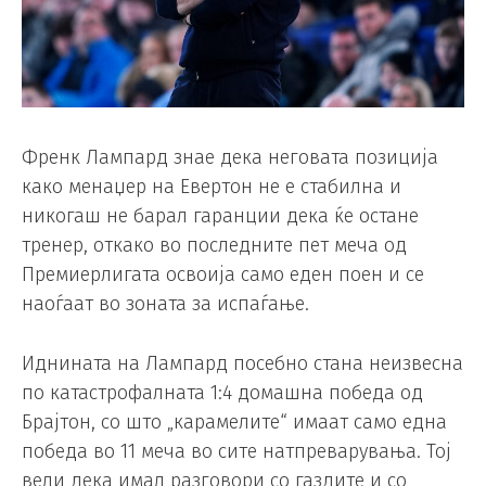
Френк Лампард знае дека неговата позиција
како менаџер на Евертон не е стабилна и
никогаш не барал гаранции дека ќе остане
тренер, откако во последните пет меча од
Премиерлигата освоија само еден поен и се
наоѓаат во зоната за испаѓање.
Иднината на Лампард посебно стана неизвесна
по катастрофалната 1:4 домашна победа од
Брајтон, со што „карамелите“ имаат само една
победа во 11 меча во сите натпреварувања. Тој
вели дека имал разговори со газдите и со