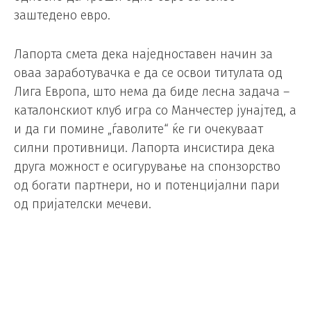
заштедено евро.
Лапорта смета дека наједноставен начин за
оваа заработувачка е да се освои титулата од
Лига Европа, што нема да биде лесна задача –
каталонскиот клуб игра со Манчестер јунајтед, а
и да ги помине „ѓаволите“ ќе ги очекуваат
силни противници. Лапорта инсистира дека
друга можност е осигурување на спонзорство
од богати партнери, но и потенцијални пари
од пријателски мечеви.
Видиќ во одбрана на Мегваер: