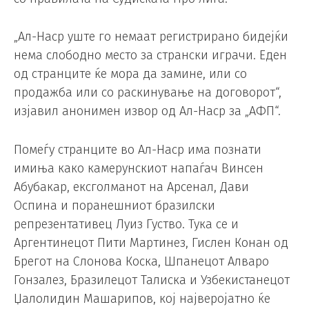
„Ал-Наср уште го немаат регистрирано бидејќи
нема слободно место за странски играчи. Еден
од странците ќе мора да замине, или со
продажба или со раскинување на договорот“,
изјавил анонимен извор од Ал-Наср за „АФП“.
Помеѓу странците во Ал-Наср има познати
имиња како камерунскиот напаѓач Винсен
Абубакар, ексголманот на Арсенал, Дави
Оспина и поранешниот бразилски
репрезентативец Луиз Густво. Тука се и
Аргентинецот Пити Мартинез, Гислен Конан од
Брегот на Слонова Коска, Шпанецот Алваро
Гонзалез, Бразилецот Талиска и Узбекистанецот
Џалолидин Машарипов, кој најверојатно ќе