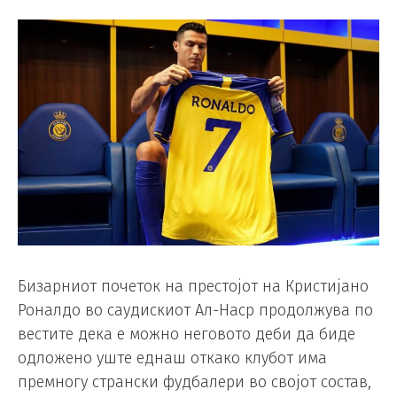
Бизарниот почеток на престојот на Кристијано
Роналдо во саудискиот Ал-Наср продолжува по
вестите дека е можно неговото деби да биде
одложено уште еднаш откако клубот има
премногу странски фудбалери во својот состав,