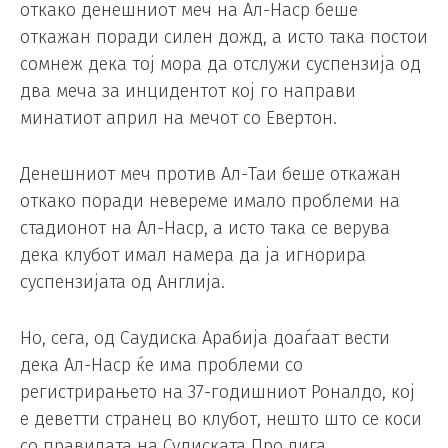
откако денешниот меч на Ал-Наср беше
откажан поради силен дожд, а исто така постои
сомнеж дека тој мора да отслужи суспензија од
два меча за инцидентот кој го направи
минатиот април на мечот со Евертон.
Денешниот меч против Ал-Таи беше откажан
откако поради невереме имало проблеми на
стадионот на Ал-Наср, а исто така се верува
дека клубот имал намера да ја игнорира
суспензијата од Англија.
Но, сега, од Саудиска Арабија доаѓаат вести
дека Ал-Наср ќе има проблеми со
регистрирањето на 37-годишниот Роналдо, кој
е деветти странец во клубот, нешто што се коси
со правилата на Судиската Про лига.