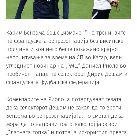
Карим Бензема беше „измачен“ на тренинзите
на француската репрезентација без висинска
причина и кон него беше покажано крајно
непочитување за време на СП во Катар, вели
угледниот новинар на „РМЦ“, Даниел Риоло во
необичен напад на селекторот Дидие Дешам и
француската фудбалска федерација.
Коментарите на Риоло ја потврдуваат тезата
дека селекторот Дешам не сакал да го врати
Бензема во репрезентацијата, но сметал дека
мора да го направи тоа откако тој ја освои
„Златната топка“ и потоа ја искористил првата