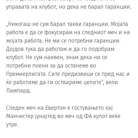
управата на клубот, но дека не барал гаранции.
„Никогаш не сум барал такви гаранции. Мојата
работа е да се фокусирам на следниот меч и на
мојата работа. Не ми се потребни гаранции.
Дојдов тука да работам и да го подобрам
клубот. Не сум наивен, знам дека ни се
потребни поени за да останеме во
Премиерлигата. Сите предизвици се пред нас и
ќе работиме да ги оствариме целите“, вели
Лампард.
Следен меч на Евертон е гостувањето кај
Манчестер јунајтед во меч од ФА купот веќе
утре.