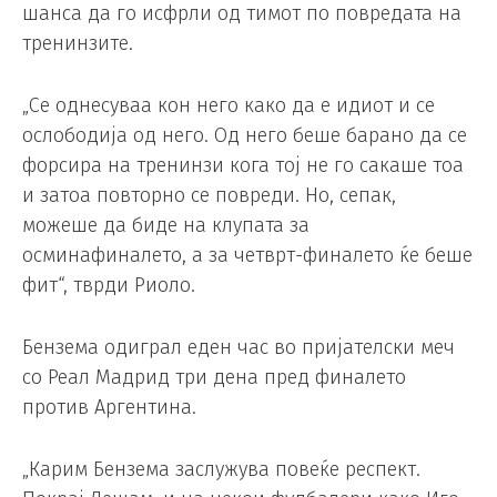
шанса да го исфрли од тимот по повредата на
тренинзите.
„Се однесуваа кон него како да е идиот и се
ослободија од него. Од него беше барано да се
форсира на тренинзи кога тој не го сакаше тоа
и затоа повторно се повреди. Но, сепак,
можеше да биде на клупата за
осминафиналето, а за четврт-финалето ќе беше
фит“, тврди Риоло.
Бензема одиграл еден час во пријателски меч
со Реал Мадрид три дена пред финалето
против Аргентина.
„Карим Бензема заслужува повеќе респект.