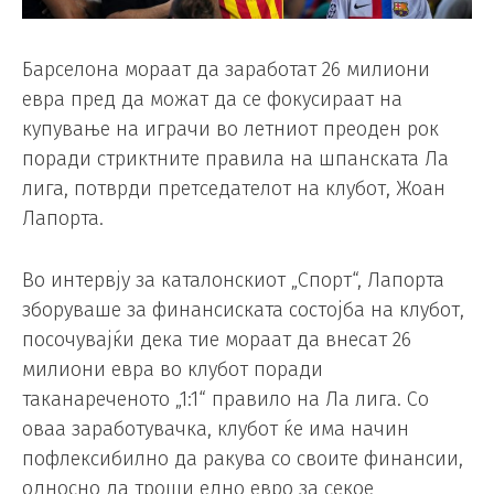
Барселона мораат да заработат 26 милиони
евра пред да можат да се фокусираат на
купување на играчи во летниот преоден рок
поради стриктните правила на шпанската Ла
лига, потврди претседателот на клубот, Жоан
Лапорта.
Во интервју за каталонскиот „Спорт“, Лапорта
зборуваше за финансиската состојба на клубот,
посочувајќи дека тие мораат да внесат 26
милиони евра во клубот поради
таканареченото „1:1“ правило на Ла лига. Со
оваа заработувачка, клубот ќе има начин
пофлексибилно да ракува со своите финансии,
односно да троши едно евро за секое