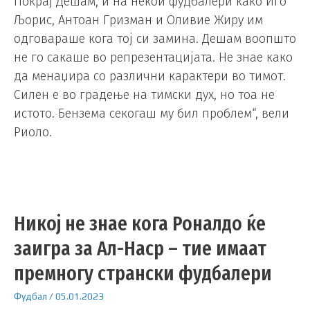
Покрај Дешам, и на некои фудбалери како Иго
Љорис, Антоан Гризман и Оливие Жиру им
одговараше кога тој си замина. Дешам воопшто
не го сакаше во репрезентацијата. Не знае како
да менаџира со различни карактери во тимот.
Силен е во градење на тимски дух, но тоа не
истото. Бензема секогаш му бил проблем“, вели
Риоло.
Никој не знае кога Роналдо ќе
заигра за Ал-Наср – тие имаат
премногу странски фудбалери
Фудбал
/
05.01.2023