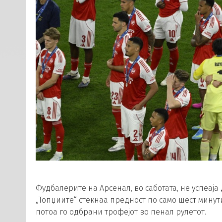
Фудбалерите на Арсенал, во саботата, не успеаја 
„Топџиите“ стекнаа предност по само шест минути
потоа го одбрани трофејот во пенал рулетот.