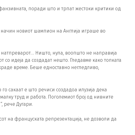
дефанзивната, поради што и трпат жестоки критики од
ј начин новиот шампион на Англија играше во
а натпреварот… Ништо, нула, воопшто не направија
т со идеја да создадат нешто. Гледавме како топката
 украде време. Беше едноставно негледливо,
 го сакаат е што речиси создадоа илузија дека
малку труд и работа. Поголемиот број од нивните
, рече Дугари.
есот на француската репрезентација, не дозволи да