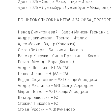
2.јули, 2026 – Скопје: Македонија – Ирска
5.јули, 2026 – Луксембург: Луксембург – Македониј
ПОШИРОК СПИСОК НА ИГРАЧИ ЗА ФИБА „ПРОЗОРЕЦ
Ненад Димитријевиќ – Баерн Минхен-Германија
Андреј Јакимовски – Тренто – Италија
Адем Мекиќ – Задар (Хрватска)
Лејсон Зеќири – Башкими – Косово
Валмир Какруки – Сигал Приштина – Косово
Резарт Мемед – Бора (Косово)
Андреј Шошкиќ – НЦАА-САД
Павел Иванов – НЦАА – САД
Војдан Стојановски – МЗТ Скопје Аеродром
Андреј Маслинко – МЗТ Скопје Аеродром
Марин Петков – МЗТ Скопје Аеродром
Виктор Ташовски – ТФТ
Страхил Николов – ТФТ
Стојан Ѓуроски – МКК Куманово