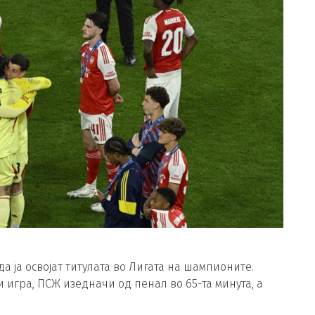
да ја освојат титулата во Лигата на шампионите.
 игра, ПСЖ изедначи од пенал во 65-та минута, а