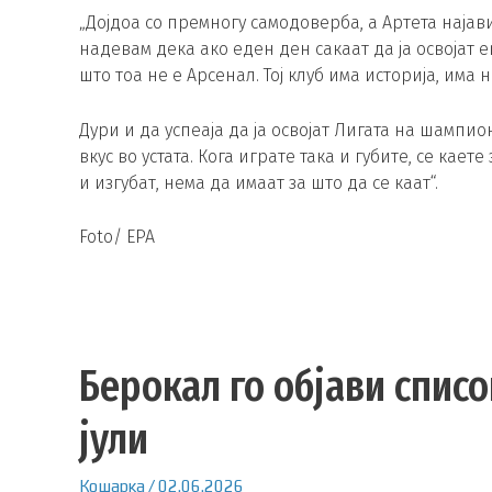
„Дојдоа со премногу самодоверба, а Артета најави
надевам дека ако еден ден сакаат да ја освојат е
што тоа не е Арсенал. Тој клуб има историја, има
Дури и да успеаја да ја освојат Лигата на шампио
вкус во устата. Кога играте така и губите, се кает
и изгубат, нема да имаат за што да се каат“.
Foto/ EPA
Берокал го објави спис
јули
Кошарка
/
02.06.2026