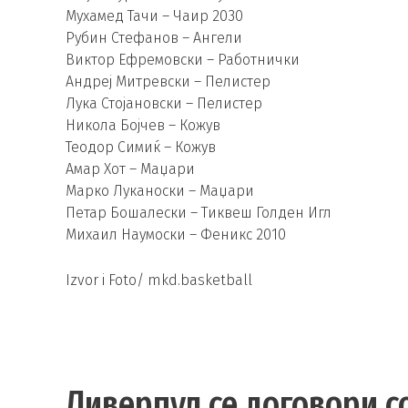
Мухамед Тачи – Чаир 2030
Рубин Стефанов – Ангели
Виктор Ефремовски – Работнички
Андреј Митревски – Пелистер
Лука Стојановски – Пелистер
Никола Бојчев – Кожув
Теодор Симиќ – Кожув
Амар Хот – Маџари
Марко Луканоски – Маџари
Петар Бошалески – Тиквеш Голден Игл
Михаил Наумоски – Феникс 2010
Izvor i Foto/ mkd.basketball
Ливерпул се договори с