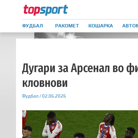
ФУДБАЛ
РАКОМЕТ
КОШАРКА
АВТО
Дугари за Арсенал во ф
кловнови
Фудбал
/
02.06.2026