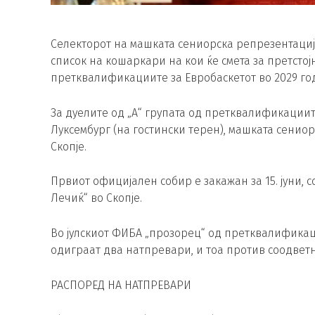
Селекторот на машката сениорска репрезентациј
список на кошаркари на кои ќе смета за претсто
претквалификациите за Евробаскетот во 2029 го
За дуелите од „А“ групата од претквалификациите
Луксембург (на гостински терен), машката сенио
Скопје.
Првиот официјален собир е закажан за 15. јуни, со
Лечиќ“ во Скопје.
Во јулскиот ФИБА „прозорец“ од претквалификац
одиграат два натпревари, и тоа против соодвет
РАСПОРЕД НА НАТПРЕВАРИ