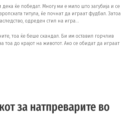
 дека ќе победат. Многу ми е мило што загубија и се
вропската титула, ќе почнат да играат фудбал. Затоа
 наследство, одреден стил на игра…
ните, тоа ќе беше скандал. Би им оставил горчлив
е за тоа до крајот на животот. Ако се обидат да играат
окот за натпреварите во