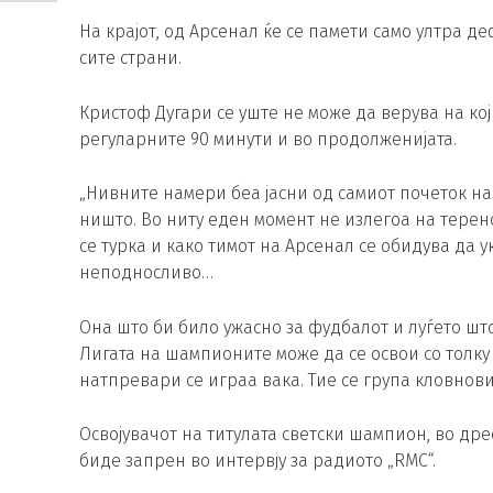
На крајот, од Арсенал ќе се памети само ултра 
сите страни.
Кристоф Дугари се уште не може да верува на ко
регуларните 90 минути и во продолженијата.
„Нивните намери беа јасни од самиот почеток н
ништо. Во ниту еден момент не излегоа на терено
се турка и како тимот на Арсенал се обидува да
неподносливо…
Она што би било ужасно за фудбалот и луѓето што
Лигата на шампионите може да се освои со толку 
натпревари се играа вака. Тие се група кловнови“
Освојувачот на титулата светски шампион, во др
биде запрен во интервју за радиото „RMC“.