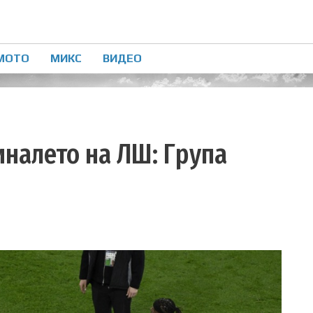
МОТО
МИКС
ВИДЕО
иналето на ЛШ: Група