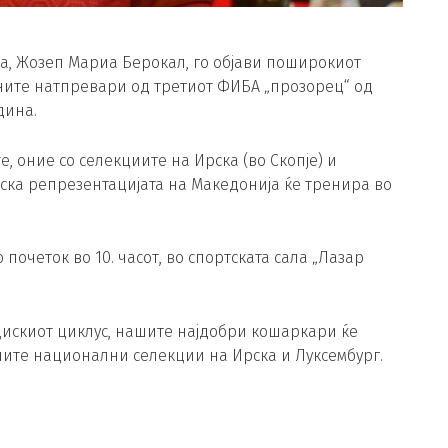
а, Жозеп Мариа Берокал, го објави поширокиот
јните натпревари од третиот ФИБА „прозорец“ од
дина.
, оние со селекциите на Ирска (во Скопје) и
рска репрезентацијата на Македонија ќе тренира во
 почеток во 10. часот, во спортската сала „Лазар
искиот циклус, нашите најдобри кошаркари ќе
ните национални селекции на Ирска и Луксембург.