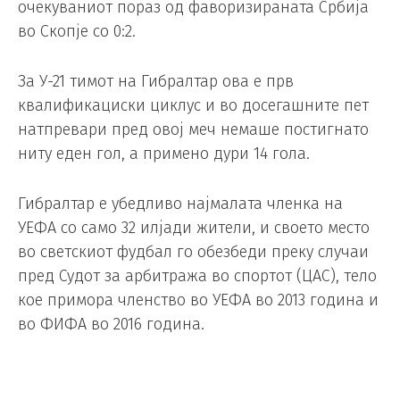
очекуваниот пораз од фаворизираната Србија
во Скопје со 0:2.
За У-21 тимот на Гибралтар ова е прв
квалификациски циклус и во досегашните пет
натпревари пред овој меч немаше постигнато
ниту еден гол, а примено дури 14 гола.
Гибралтар е убедливо најмалата членка на
УЕФА со само 32 илјади жители, и своето место
во светскиот фудбал го обезбеди преку случаи
пред Судот за арбитража во спортот (ЦАС), тело
кое примора членство во УЕФА во 2013 година и
во ФИФА во 2016 година.