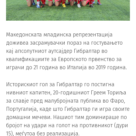
Македонската младинска репрезентација
доживеа засрамувачки пораз на гостувањето
кај апсолутниот аутсајдер Гибралтар во
квалификациите за Европското првенство за
играчи до 21 година во Италија во 2019 година.
Историскиот гол за Гибралтар го постигна
нивниот капитен, 20-годишниот Греем Ториља
за славје пред малубројната публика во Фаро,
Португалија, каде што Гибралтар ги игра своите
домашни мечеви. Нашиот тим доминираше по
бројот на удари на голот на противникот (дури
15), меѓутоа без реализација.