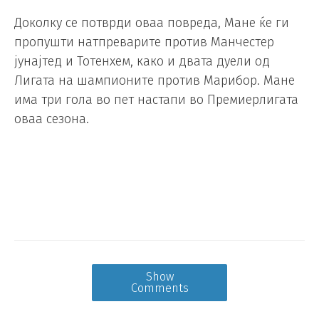
Доколку се потврди оваа повреда, Мане ќе ги
пропушти натпреварите против Манчестер
јунајтед и Тотенхем, како и двата дуели од
Лигата на шампионите против Марибор. Мане
има три гола во пет настапи во Премиерлигата
оваа сезона.
Show
Comments