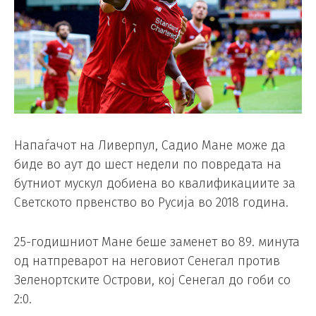
Напаѓачот на Ливерпул, Садио Мане може да
биде во аут до шест недели по повредата на
бутниот мускул добиена во квалификациите за
Светското првенство во Русија во 2018 година.
25-годишниот Мане беше заменет во 89. минута
од натпреварот на неговиот Сенегал против
Зеленортските Острови, кој Сенегал до гоби со
2:0.