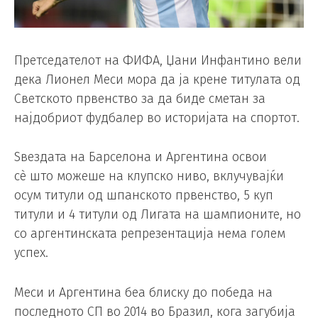
Претседателот на ФИФА, Џани Инфантино вели
дека Лионел Меси мора да ја крене титулата од
Светското првенство за да биде сметан за
најдобриот фудбалер во историјата на спортот.
Ѕвездата на Барселона и Аргентина освои
сè што можеше на клупско ниво, вклучувајќи
осум титули од шпанското првенство, 5 куп
титули и 4 титули од Лигата на шампионите, но
со аргентинската репрезентација нема голем
успех.
Меси и Аргентина беа блиску до победа на
последното СП во 2014 во Бразил, кога загубија