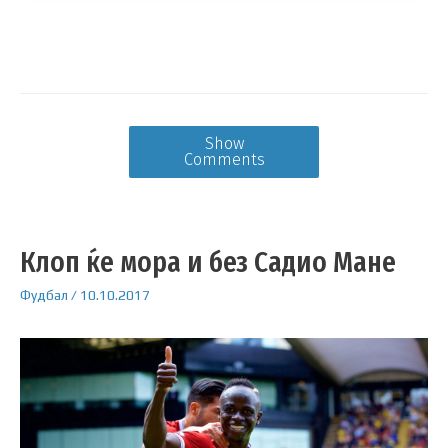
Show
Comments
Клоп ќе мора и без Садио Мане
Фудбал
/
10.10.2017