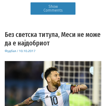
Show
Comments
Без светска титула, Меси не може
да е најдобриот
Фудбал
/
10.10.2017