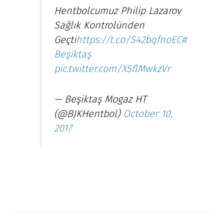
Hentbolcumuz Philip Lazarov
Sağlık Kontrolünden
Geçti
https://t.co/S42bqfnoEC
#
Beşiktaş
pic.twitter.com/X5flMwkzVr
— Beşiktaş Mogaz HT
(@BJKHentbol)
October 10,
2017