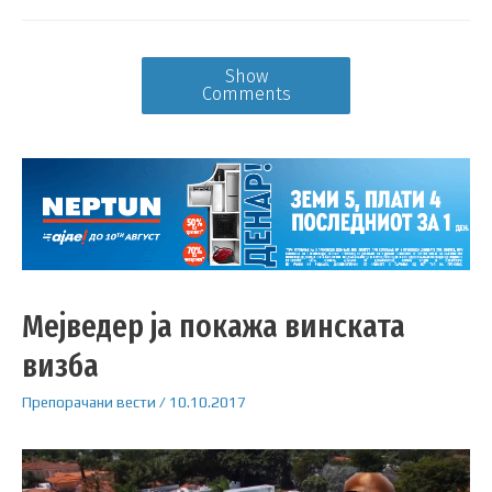
Show
Comments
Мејведер ја покажа винската
визба
Препорачани вести
/
10.10.2017