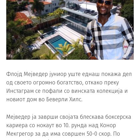
Флојд Мејведер јуниор уште еднаш покажа дел
од своето огромно богатство, откако преку
Инстаграм се пофали со винската колекција и
новиот дом во Беверли Хилс.
Мејведер ја заврши својата блескава боксерска
кариера со нокаут во 10. рунда над Конор
Мекгрегор за да има совршен 50-0 скор. По