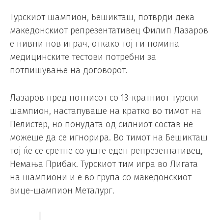
Турскиот шампион, Бешикташ, потврди дека
македонскиот репрезентативец Филип Лазаров
е нивни нов играч, откако тој ги помина
медицинските тестови потребни за
потпишување на договорот.
Лазаров пред потписот со 13-кратниот турски
шампион, настапуваше на кратко во тимот на
Пелистер, но понудата од силниот состав не
можеше да се игнорира. Во тимот на Бешикташ
тој ќе се сретне со уште еден репрезентативец,
Немања Прибак. Турскиот тим игра во Лигата
на шампиони и е во група со македонскиот
вице-шампион Металург.