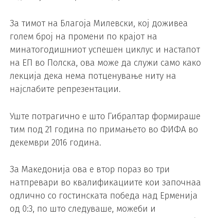
За тимот на Благоја Милевски, кој доживеа
голем број на промени по крајот на
минатогодишниот успешен циклус и настапот
на ЕП во Полска, ова може да служи само како
лекција дека нема потценување ниту на
најслабите репрезентации.
Уште потрагично е што Гибралтар формираше
тим под 21 година по примањето во ФИФА во
декември 2016 година.
За Македонија ова е втор пораз во три
натпревари во квалификациите кои започнаа
одлично со гостинската победа над Ерменија
од 0:3, по што следуваше, можеби и