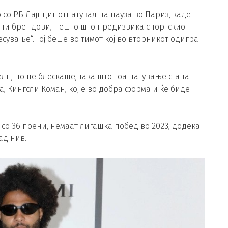
 со РБ Лајпциг отпатувал на пауза во Париз, каде
пи брендови, нешто што предизвика спортскиот
ување“. Тој беше во тимот кој во вторникот одигра
н, но не блескаше, така што тоа патување стана
, Кингсли Коман, кој е во добра форма и ќе биде
 со 36 поени, немаат лигашка побед во 2023, додека
ад нив.