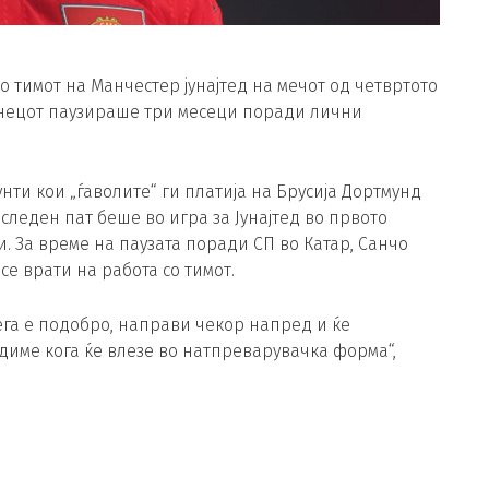
о тимот на Манчестер јунајтед на мечот од четвртото
анецот паузираше три месеци поради лични
унти кои „ѓаволите“ ги платија на Брусија Дортмунд
последен пат беше во игра за Јунајтед во првото
и. За време на паузата поради СП во Катар, Санчо
е врати на работа со тимот.
Сега е подобро, направи чекор напред и ќе
диме кога ќе влезе во натпреварувачка форма“,