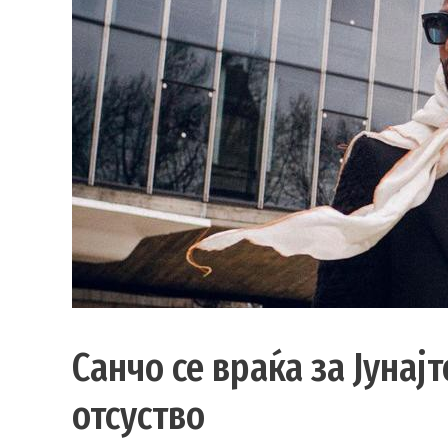
Санчо се враќа за Јунај
отсуство