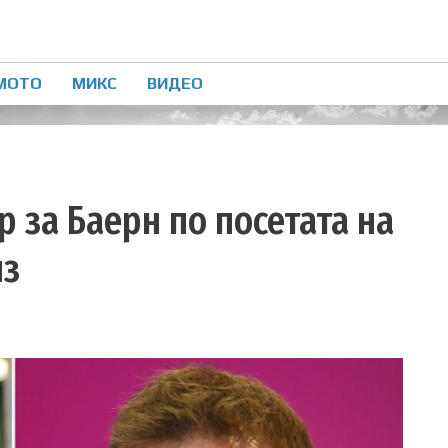
МОТО
МИКС
ВИДЕО
р за Баерн по посетата на
из