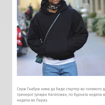
Серж Гнабри нема да биде стартер во големото 
тренерот Јулијан Нагелсман, по бурната недела в
недела во Париз.