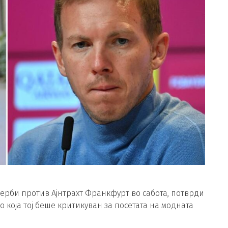
дерби против Ајнтрахт Франкфурт во сабота, потврди
о која тој беше критикуван за посетата на модната