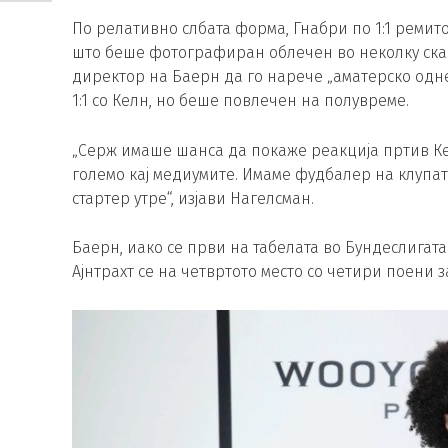
По релативно слбата форма, Гнабри по 1:1 ремито
што беше фотографиран облечен во неколку ска
директор на Баерн да го нарече „аматерско однес
1:1 со Келн, но беше повлечен на полувреме.
„Серж имаше шанса да покаже реакција пртив Кел
големо кај медиумите. Имаме фудбалер на клупата
стартер утре“, изјави Нагелсман.
Баерн, иако се први на табелата во Бундеслигата
Ајнтрахт се на четвртото место со четири поени з