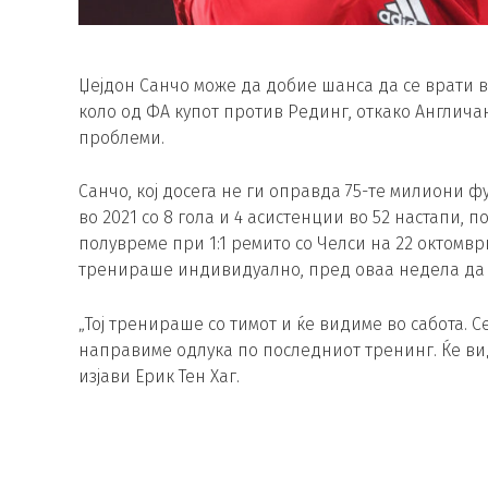
Џејдон Санчо може да добие шанса да се врати в
коло од ФА купот против Рединг, откако Англич
проблеми.
Санчо, кој досега не ги оправда 75-те милиони ф
во 2021 со 8 гола и 4 асистенции во 52 настапи, 
полувреме при 1:1 ремито со Челси на 22 октомвр
тренираше индивидуално, пред оваа недела да с
„Тој тренираше со тимот и ќе видиме во сабота. 
направиме одлука по последниот тренинг. Ќе ви
изјави Ерик Тен Хаг.