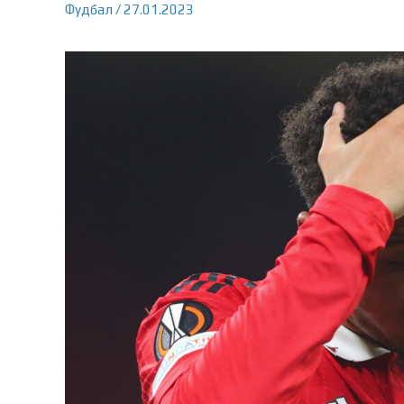
Фудбал
/
27.01.2023