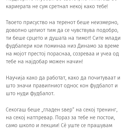
кариерата не сум сретнал некој како тебе!
Твоето присуство на теренот беше неизмерно,
доволно целиот тим да се чувствува подобро,
ти беше срцето и душата на тимот! Сите млади
фудбалери кои поминаа низ Динамо за време
на мојот престој пораснаа, созреваа и учеа од
тебе на најдобар можен начин!
Научија како да работат, како да почитуваат и
што значи правилниот однос кон фудбалот и
што нуди фудбалот.
Секогаш беше „гладен ѕвер“ на секој тренинг,
на секој натпревар. Пораз за тебе не постои,
само школо и лекции! Сè уште се прашувам