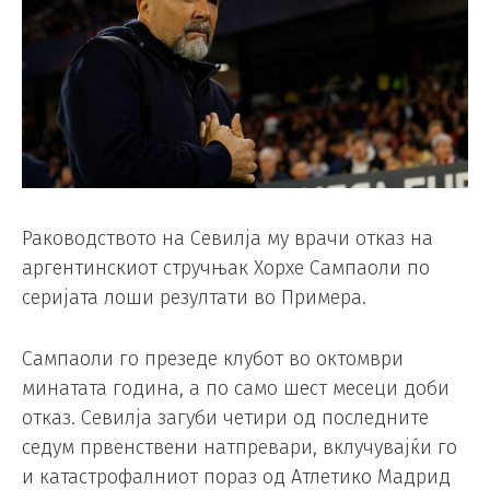
Раководството на Севилја му врачи отказ на
аргентинскиот стручњак Хорхе Сампаоли по
серијата лоши резултати во Примера.
Сампаоли го презеде клубот во октомври
минатата година, а по само шест месеци доби
отказ. Севилја загуби четири од последните
седум првенствени натпревари, вклучувајќи го
и катастрофалниот пораз од Атлетико Мадрид