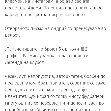
Клермон, на Инстаграм ја објави својата
посвета за Адеми. Потенцира дека никогаш во
кариерата не сретнал играч како него.
Отвореното писмо на Андриќ го пренесуваме во
целост.
„Пензионирајте го бројот 5 од почит!!! 21
трофеј!!! Размислувам како да започнам…
Легенда на клубот!
Чесен, лут, непопустлив, авторитетен, борбен до
последен атом, брат, пријател, советник се само
дел од квалитетите кои се дел од твојот
идентитет. Сум играл со толку многу фудбалери,
многу од нив се неверојатни и денес играат во
најдобрите клубови во светот, но никогаш во