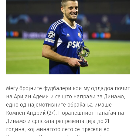
Меѓу бројните фудбалери кои му оддадоа почит
на Аријан Адеми и се што направи за Динамо,
еднo од најемотивните обраќања имаше
Комнен Андриќ (27). Поранешниот напаѓач на
Динамо и српската репрезентација до 21
година, кој минатото лето се пресели во