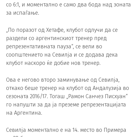
со 6:1, и моментално е само два бода над зоната
за испаѓање.
„По поразот од Хетафе, клубот одлучи да се
раздели со аргентинскиот тренер пред
репрезентативната пауза“, се вели во
соопштението на Севилја и се додава дека
клубот наскоро ќе добие нов тренер.
Ова е негово второ заминување од Севилја,
откако беше тренер на клубот од Андалузија во
сезоната 2016/17. Тогаш „Рамон Санчез Писхуан“
го напушти за да ја преземе репрезентацијата
на Аргентина.
Севилја моментално е на 14. место во Примера