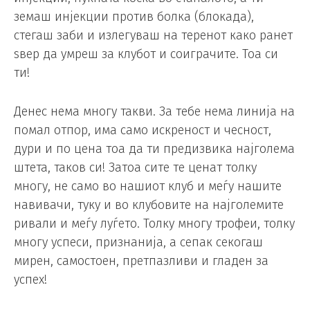
земаш инјекции против болка (блокада),
стегаш заби и излегуваш на теренот како ранет
ѕвер да умреш за клубот и соиграчите. Тоа си
ти!
Денес нема многу такви. За тебе нема линија на
помал отпор, има само искреност и чесност,
дури и по цена тоа да ти предизвика најголема
штета, таков си! Затоа сите те ценат толку
многу, не само во нашиот клуб и меѓу нашите
навивачи, туку и во клубовите на најголемите
ривали и меѓу луѓето. Толку многу трофеи, толку
многу успеси, признанија, а сепак секогаш
мирен, самостоен, претпазливи и гладен за
успех!