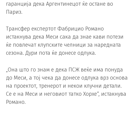
гаранција дека Аргентинецот ќе остане во
Париз.
Трансфер експертот Фабрицио Романо
истакнува дека Меси сака да знае кави потези
ќе повлечат клупските челници за наредната
сезона. Дури пота ќе донесе одлука.
„Она што го знам е дека ПСЖ веќе има понуда
до Меси, а тој чека да донесе одлука врз основа
на проектот, тренерот и некои клучни детали.
Се е на Меси и неговиот татко Хорхе“, истакнува
Романо.