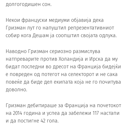
долгогодишен сон.
Некои француски медиуми објавија дека
Гризман лут го напуштил репрезентативниот
собир кога Дешам ја соопштил својата одлука.
Наводно Гризман сериозно размислува
натпреварите против Холандија и Ирска да му
бидат последни во дресот на Франција бидејќи
е повреден од потегот на селекторот и не сака
повеќе да биде дел екипата која не го почитува
доволно.
Гризман дебитираше за Франција на почетокот
на 2014 година и успеа да забележи 117 настапи
и да постигне 42 гола.