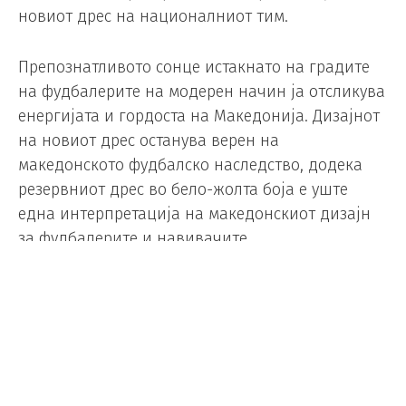
новиот дрес на националниот тим.
Препознатливото сонце истакнато на градите
на фудбалерите на модерен начин ја отсликува
енергијата и гордоста на Македонија. Дизајнот
на новиот дрес останува верен на
македонското фудбалско наследство, додека
резервниот дрес во бело-жолта боја е уште
една интерпретација на македонскиот дизајн
за фудбалерите и навивачите.
Нашата репрезентација добива уште една,
трета варијанта на дресови и шорцеви во
темна боја која дополнително го нагласува
сонцето и националната гордост.