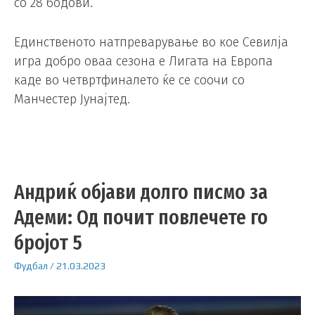
со 28 бодови.
Единственото натпреварување во кое Севилја
игра добро оваа сезона е Лигата на Европа
каде во четвртфиналето ќе се соочи со
Манчестер Јунајтед.
Андриќ објави долго писмо за
Адеми: Од почит повлечете го
бројот 5
Фудбал
/
21.03.2023