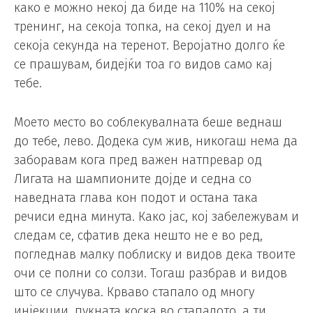
како е можно некој да биде на 110% на секој
тренинг, на секоја топка, на секој дуел и на
секоја секунда на теренот. Веројатно долго ќе
се прашувам, бидејќи тоа го видов само кај
тебе.
Моето место во соблекувалната беше веднаш
до тебе, лево. Додека сум жив, никогаш нема да
заборавам кога пред важен натпревар од
Лигата на шампионите дојде и седна со
наведната глава кон подот и остана така
речиси една минута. Како јас, кој забележувам и
следам се, сфатив дека нешто не е во ред,
погледнав малку поблиску и видов дека твоите
очи се полни со солзи. Тогаш разбрав и видов
што се случува. Крваво стапало од многу
инјекции, пукната коска во стапалото, а ти