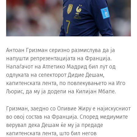
Антоан Гризман серизно размислува да ја
напушти репрезентацијата на Франција.
Напаѓачот на Атлетико Мадрид бил лут од
одлуката на селекторот Дидие Дешам,
капитенската лента, по повлекувањето на Иго
Љорис, да му ја додели на Килијан Мбапе.
Гризман, заедно со Оливие Жиру е најискусниот
во овој состав на Франција. Според медиумите
верувал дека Дешам ќе му ја предаде
капитенската лента, што бил негов