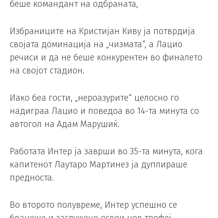
беше командант на одбраната,
Избраниците на Кристијан Киву ја потврдија
својата доминација на „чизмата“, а Лацио
речиси и да не беше конкурентен во финалето
на својот стадион.
Иако беа гости, „нероазурите“ целосно го
надиграа Лацио и поведоа во 14-та минута со
автогол на Адам Марушиќ.
Работата Интер ја заврши во 35-та минута, кога
капитенот Лаутаро Мартинез ја дуплираше
предноста.
Во второто полувреме, Интер успешно се
бранеше и заслужено освои нов трофеј,