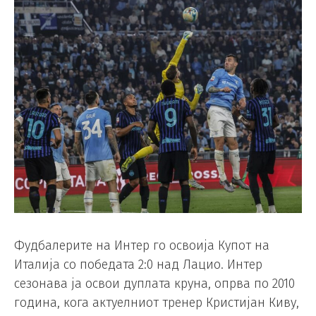
Фудбалерите на Интер го освоија Купот на
Италија со победата 2:0 над Лацио. Интер
сезонава ја освои дуплата круна, опрва по 2010
година, кога актуелниот тренер Кристијан Киву,