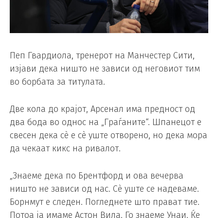
Пеп Гвардиола, тренерот на Манчестер Сити,
изјави дека ништо не зависи од неговиот тим
во борбата за титулата.
Две кола до крајот, Арсенал има предност од
два бода во однос на „Граѓаните“. Шпанецот е
свесен дека сè е сè уште отворено, но дека мора
да чекаат кикс на ривалот.
„Знаеме дека по Брентфорд и ова вечерва
ништо не зависи од нас. Сè уште се надеваме.
Борнмут е следен. Погледнете што прават тие.
Потоа ја имаме Астон Вила. Го знаеме Унаи. Ќе