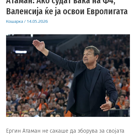
Атаман: Ако судат вака на Ф4,
Валенсија ќе ја освои Евролигата
Кошарка
/
14.05.2026
Ергин Атаман не сакаше да зборува за својата