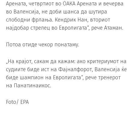
Арената, четвртиот во ОАКА Арената и вечерва
во Валенсија, не доби шанса да шутира
слободни фрлања. Кендрик Нан, вториот
најдобар стрелец во Евролигата“, рече Атаман.
Потоа отиде чекор понатаму.
„На крајот, сакам да кажам: ако критериумот на
судиите биде ист на Фајналфорот, Валенсија ќе
биде шампион на Евролигата“, рече тренерот
на Панатинаикос.
Foto/ EPA