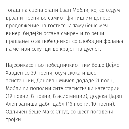
Тогаш на сцена стапи Еван Мобли, кој со седум
врзани поени во самиот финиш им донесе
продолжение на гостите. И таму беше меч
винер, бидејќи остана смирен и го реши
прашањето за победникот со слободни фрлања
на четири секунди до крајот на дуелот.
Најефикасен во победничкиот тим беше Џејмс
Харден со 30 поени, осум скока и шест
асистенции, Донован Мичел додаде 21 поен,
Мобли ги пополни сите статистички категории
(19 поени, 8 поени, 8 асистенции), додека Џарет
Ален запиша дабл-дабл (16 поени, 10 поени).
Одличен беше Макс Струс, со шест погодени
тројки.