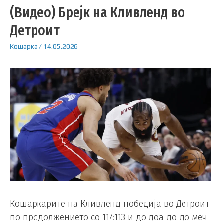
(Видео) Брејк на Кливленд во
Детроит
Кошарка
/
14.05.2026
Кошаркарите на Кливленд победија во Детроит
по продолжението со 117:113 и дојдоа до до меч