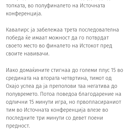
топката, во полуфиналето на Источната
конференција.
Кавалирс ја забележаа трета последователна
победа ќе имаат можност да го потврдат
своето место во финалето на Истокот пред
своите навивачи.
Иако домаќините стигнаа до големи плус 15 во
средината на втората четвртина, тимот од
Охајо успеа да ја преполови таа негатива до
полувремето. Потоа поведоа благодарение на
одлични 15 минути игра, но првопласираниот
тим во Источната конференција влезе во
последните три минути со девет поени
предност.