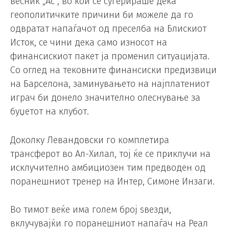
весник „Ас“, во кои се сугерираше дека
геополитичките причини би можеле да го
одвратат напаѓачот од преселба на Блискиот
Исток, се чини дека само износот на
финансискиот пакет ја променил ситуацијата.
Со оглед на тековните финансиски предизвици
на Барселона, заминувањето на најплатениот
играч би донело значително олеснување за
буџетот на клубот.
Доколку Левандовски го комплетира
трансферот во Ал-Хилал, тој ќе се приклучи на
исклучително амбициозен тим предводен од
поранешниот тренер на Интер, Симоне Инзаги.
Во тимот веќе има голем број ѕвезди,
вклучувајќи го поранешниот напаѓач на Реал