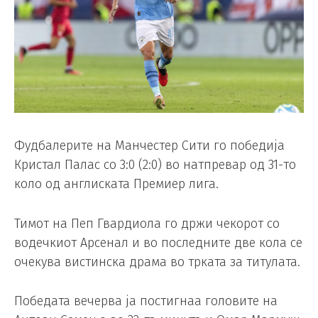
Фудбалерите на Манчестер Сити го победија
Кристал Палас со 3:0 (2:0) во натпревар од 31-то
коло од англиската Премиер лига.
Тимот на Пеп Гвардиола го држи чекорот со
водечкиот Арсенал и во последните две кола се
очекува вистинска драма во трката за титулата.
Победата вечерва ја постигнаа головите на