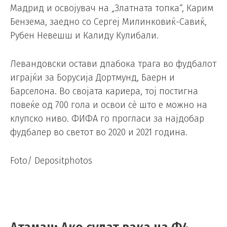
Мадрид и освојувач на „Златната топка“, Карим
Бензема, заедно со Сергеј Милинковиќ-Савиќ,
Рубен Невешш и Калиду Кулибали.
Левандовски остави длабока трага во фудбалот
играјќи за Борусија Дортмунд, Баерн и
Барселона. Во својата кариера, тој постигна
повеќе од 700 гола и освои сè што е можно на
клупско ниво. ФИФА го прогласи за најдобар
фудбалер во светот во 2020 и 2021 година.
Foto/ Depositphotos