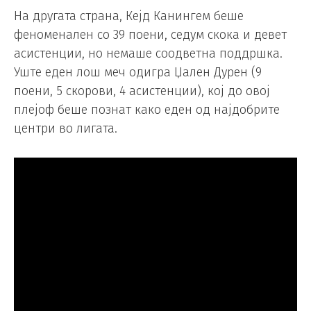
На другата страна, Кејд Канингем беше
феноменален со 39 поени, седум скока и девет
асистенции, но немаше соодветна поддршка.
Уште еден лош меч одигра Џален Дурен (9
поени, 5 скорови, 4 асистенции), кој до овој
плејоф беше познат како еден од најдобрите
центри во лигата.