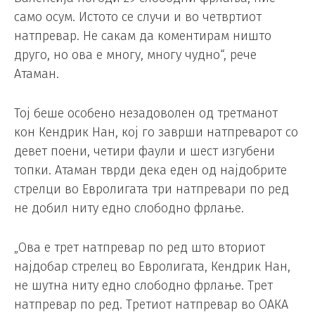
само осум. Истото се случи и во четвртиот
натпревар. Не сакам да коментирам ништо
друго, но ова е многу, многу чудно“, рече
Атаман.
Тој беше особено незадоволен од третманот
кон Кендрик Нан, кој го заврши натпреварот со
девет поени, четири фаули и шест изгубени
топки. Атаман тврди дека еден од најдобрите
стрелци во Евролигата три натпревари по ред
не добил ниту едно слободно фрлање.
„Ова е трет натпревар по ред што вториот
најдобар стрелец во Евролигата, Кендрик Нан,
не шутна ниту едно слободно фрлање. Трет
натпревар по ред. Третиот натпревар во ОАКА