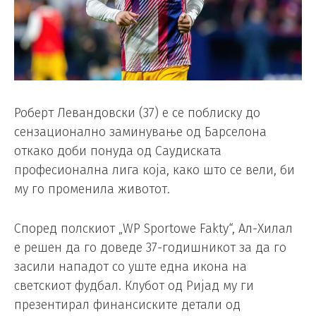
Роберт Левандовски (37) е се поблиску до
сензационално заминување од Барселона
откако доби понуда од Саудиската
професионална лига која, како што се вели, би
му го променила животот.
Според полскиот „WP Sportowe Fakty“, Ал-Хилал
е решен да го доведе 37-годишникот за да го
засили нападот со уште една икона на
светскиот фудбал. Клубот од Ријад му ги
презентирал финансиските детали од