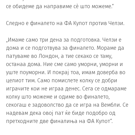
се обидеме да направиме сè што можеме.“
Следно е финалето на ФА Купот против Челзи.
„Имаме само три дена за подготовка. Челзи е
дома и се подготвува за финалето. Мораме да
патуваме во Лондон, а тие секако се таму,
останаа дома. Ние сме само уморни, уморни и
уште поуморни. И покрај тоа, имам доверба во
целиот тим. Само помислете колку се добри
играчите кои не играа денес. Сега се одмараме
колку што можеме и одиме во финалето,
секогаш е задоволство да се игра на Вембли. Се
надевам дека овој пат ќе биде подобро од
претходните две финалиња на ФА Купот“.