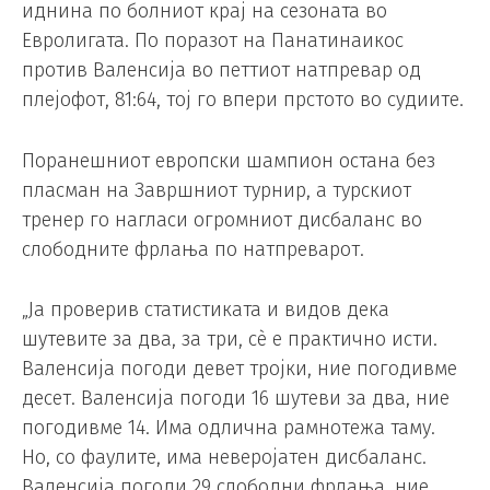
иднина по болниот крај на сезоната во
Евролигата. По поразот на Панатинаикос
против Валенсија во петтиот натпревар од
плејофот, 81:64, тој го впери прстото во судиите.
Поранешниот европски шампион остана без
пласман на Завршниот турнир, а турскиот
тренер го нагласи огромниот дисбаланс во
слободните фрлања по натпреварот.
„Ја проверив статистиката и видов дека
шутевите за два, за три, сè е практично исти.
Валенсија погоди девет тројки, ние погодивме
десет. Валенсија погоди 16 шутеви за два, ние
погодивме 14. Има одлична рамнотежа таму.
Но, со фаулите, има неверојатен дисбаланс.
Валенсија погоди 29 слободни фрлања, ние