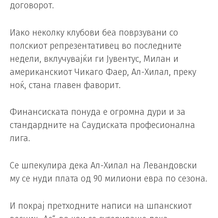
договорот.
Иако неколку клубови беа поврзувани со
полскиот репрезентативец во последните
недели, вклучувајќи ги Јувентус, Милан и
американскиот Чикаго Фаер, Ал-Хилал, преку
ноќ, стана главен фаворит.
Финансиската понуда е огромна дури и за
стандардните на Саудиската професионална
лига.
Се шпекулира дека Ал-Хилал на Левандовски
му се нуди плата од 90 милиони евра по сезона.
И покрај претходните написи на шпанскиот