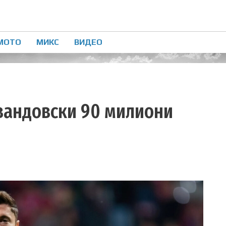
МОТО
МИКС
ВИДЕО
евандовски 90 милиони