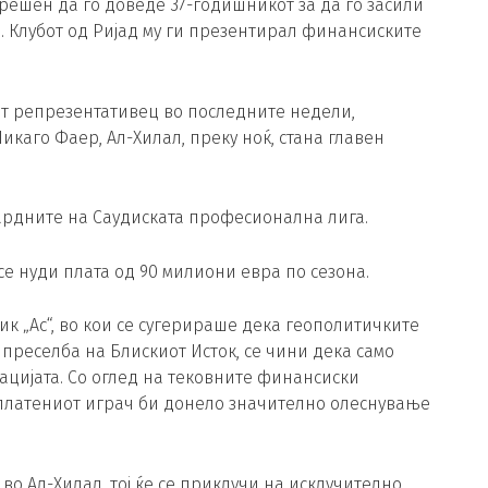
 решен да го доведе 37-годишникот за да го засили
. Клубот од Ријад му ги презентирал финансиските
от репрезентативец во последните недели,
Чикаго Фаер, Ал-Хилал, преку ноќ, стана главен
ардните на Саудиската професионална лига.
е нуди плата од 90 милиони евра по сезона.
к „Ас“, во кои се сугерираше дека геополитичките
преселба на Блискиот Исток, се чини дека само
ацијата. Со оглед на тековните финансиски
платениот играч би донело значително олеснување
о Ал-Хилал, тој ќе се приклучи на исклучително