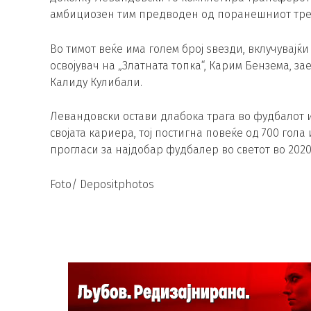
амбициозен тим предводен од поранешниот трен
Во тимот веќе има голем број ѕвезди, вклучувај
освојувач на „Златната топка“, Карим Бензема, 
Калиду Кулибали.
Левандовски остави длабока трага во фудбалот и
својата кариера, тој постигна повеќе од 700 гола
прогласи за најдобар фудбалер во светот во 2020
Foto/ Depositphotos