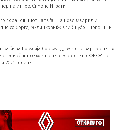
ер на Интер, Симоне Инзаги.
ќи го поранешниот напаѓач на Реал Мадрид и
заедно со Сергеј Милинковиќ-Савиќ, Рубен Невешш и
грајќи за Борусија Дортмунд, Баерн и Барселона. Во
 и освои сè што е можно на клупско ниво. ФИФА го
 и 2021 година.