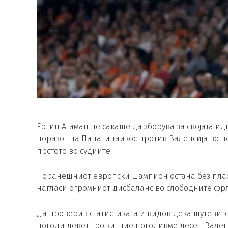
Ергин Атаман не сакаше да зборува за својата ид
поразот на Панатинаикос против Валенсија во пет
прстото во судиите.
Поранешниот европски шампион остана без пласм
нагласи огромниот дисбаланс во слободните фр
„Ја проверив статистиката и видов дека шутевите 
погоди девет тројки, ние погодивме десет. Вален