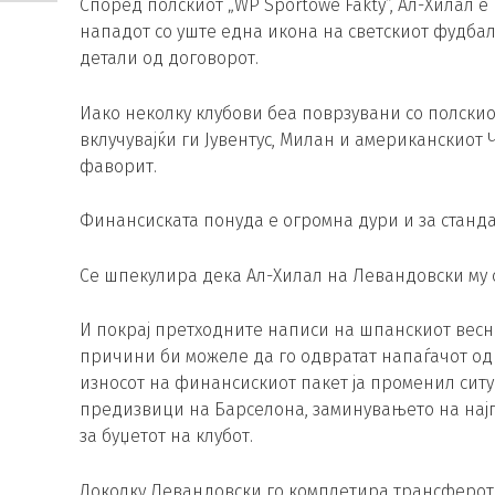
Според полскиот „WP Sportowe Fakty“, Ал-Хилал е
нападот со уште една икона на светскиот фудбал
детали од договорот.
Иако неколку клубови беа поврзувани со полски
вклучувајќи ги Јувентус, Милан и американскиот 
фаворит.
Финансиската понуда е огромна дури и за станд
Се шпекулира дека Ал-Хилал на Левандовски му с
И покрај претходните написи на шпанскиот весни
причини би можеле да го одвратат напаѓачот од 
износот на финансискиот пакет ја променил ситу
предизвици на Барселона, заминувањето на нај
за буџетот на клубот.
Доколку Левандовски го комплетира трансферот в