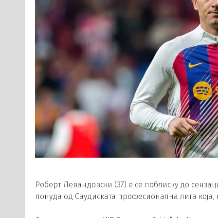
Роберт Левандовски (37) е се поблиску до сенз
понуда од Саудиската професионална лига која, к