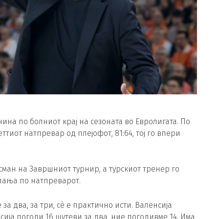
нина по болниот крај на сезоната во Евролигата. По
тиот натпревар од плејофот, 81:64, тој го впери
ан на Завршниот турнир, а турскиот тренер го
лања по натпреварот.
за два, за три, сè е практично исти. Валенсија
сија погоди 16 шутеви за два, ние погодивме 14. Има