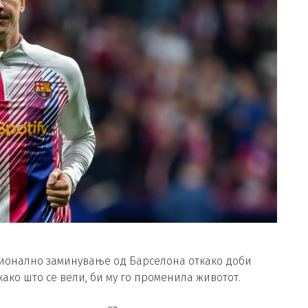
ационално заминување од Барселона откако доби
ако што се вели, би му го променила животот.