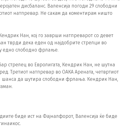
веројатен дисбаланс. Валенсија погоди 29 слободни
твртиот натпревар. Не сакам да коментирам ништо
Кендрик Нан, кој го заврши натпреварот со девет
ман тврди дека еден од најдобрите стрелци во
ту едно слободно фрлање.
бар стрелец во Евролигата, Кендрик Нан, не шутна
ред. Третиот натпревар во ОАКА Арената, четвртиот
би шанса да шутира слободни фрлања. Кендрик Нан,
таман.
судиите биде ист на Фајналфорот, Валенсија ќе биде
тинаикос.