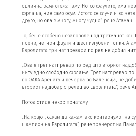
одлична рамнотежа таму. Но, со фаулите, има не
фрлања, ние само осум. Истото се случи и во че
друго, но ова е многу, многу чудно“, рече Атаман.
Тој беше особено незадоволен од третманот кон 
поени, четири фаули и шест изгубени топки. Ата
Евролигата три натпревари по ред не добил ни
„Ова е трет натпревар по ред што вториот најдо
ниту едно слободно фрлање. Трет натпревар по 
во ОАКА Арената и вечерва во Валенсија, не до
вториот најдобар стрелец во Евролигата“, рече А
Потоа отиде чекор понатаму.
„На крајот, сакам да кажам: ако критериумот на 
шампион на Евролигата“, рече тренерот на Пана