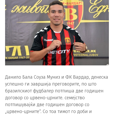
Данило Бала Соуза Муниз и ФК Вардар, денеска
успешно ги завршија преговорите, по што
бразилскиот фудбалер потпиша две годишен
договор со црвено-црните. семејство
потпишувајќи две годишен договор со
„црвено-црните“. Со тоа тимот го доби и