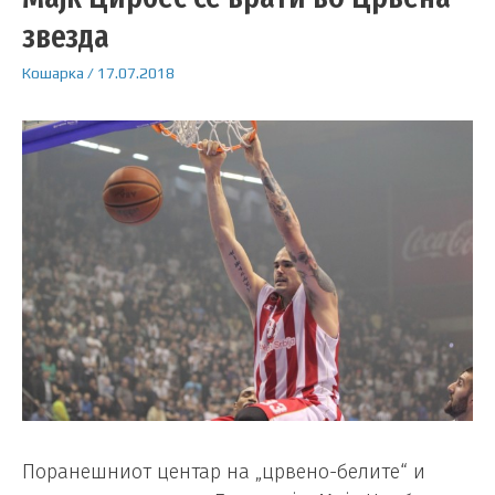
звезда
Кошарка
/
17.07.2018
Поранешниот центар на „црвено-белите“ и