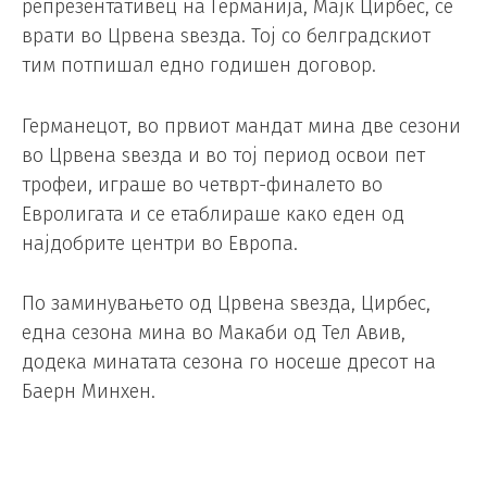
репрезентативец на Германија, Мајк Цирбес, се
врати во Црвена ѕвезда. Тој со белградскиот
тим потпишал едно годишен договор.
Германецот, во првиот мандат мина две сезони
во Црвена ѕвезда и во тој период освои пет
трофеи, играше во четврт-финалето во
Евролигата и се етаблираше како еден од
најдобрите центри во Европа.
По заминувањето од Црвена ѕвезда, Цирбес,
една сезона мина во Макаби од Тел Авив,
додека минатата сезона го носеше дресот на
Баерн Минхен.