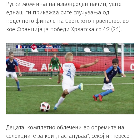
Руски момчиња на извонреден начин, уште
еднаш ги прикажаа сите случувања од
неделното финале на Светското првенство, во
кое Франција ја победи Хрватска со 4:2 (2:1).
Децата, комплетно облечени во опремите на
селекциите за кои „настапуваа“, секој интересен