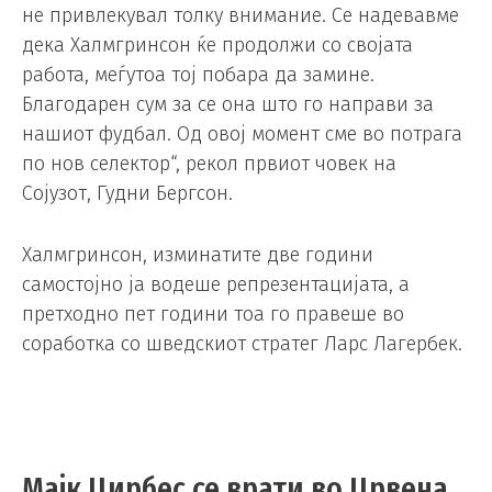
не привлекувал толку внимание. Се надевавме
дека Халмгринсон ќе продолжи со својата
работа, меѓутоа тој побара да замине.
Благодарен сум за се она што го направи за
нашиот фудбал. Од овој момент сме во потрага
по нов селектор“, рекол првиот човек на
Сојузот, Гудни Бергсон.
Халмгринсон, изминатите две години
самостојно ја водеше репрезентацијата, а
претходно пет години тоа го правеше во
соработка со шведскиот стратег Ларс Лагербек.
Мајк Цирбес се врати во Црвена