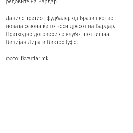
редовите на Вардар.
Данило третиот фудбалер од Бразил кој во
новата сезона ќе го носи дресот на Вардар.
Претходно договори со клубот потпишаа
Вилијан Лира и Виктор Јуфо.
фото: fkvardar.mk
Венгер: Бев заложник на
сопствените амбиции
Фудбал
/
17.07.2018