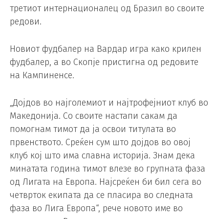
третиот интернационалец од Бразил во своите
редови.
Новиот фудбалер на Вардар игра како крилен
фудбалер, а во Скопје пристигна од редовите
на Кампиненсе.
„Дојдов во најголемиот и најтрофејниот клуб во
Македонија. Со своите настапи сакам да
помогнам тимот да ја освои титулата во
првенството. Среќен сум што дојдов во овој
клуб кој што има славна историја. Знам дека
минатата година тимот влезе во групната фаза
од Лигата на Европа. Најсреќен би бил сега во
четврток екипата да се пласира во следната
фаза во Лига Европа“, рече новото име во