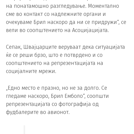
на понатамошно разгледување. Моментално
сме во контакт со надлежните органи и
очекуваме Брил наскоро да ни се придружи“, се
вели во соопштението на Асоцијацијата.
Сепак, Швајцарците веруваат дека ситуацијата
ќе се реши брзо, што е потврдено и со
соопштението на репрезентацијата на
социјалните мрежи.
„Едно место е празно, но не за долго. Се
гледаме наскоро, Брил Емболо“, соопшти
репрезентацијата со фотографија од
фудбалерите во авионот.