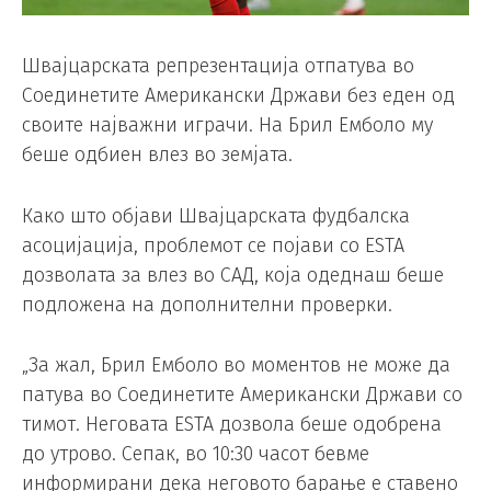
Швајцарската репрезентација отпатува во
Соединетите Американски Држави без еден од
своите најважни играчи. На Брил Емболо му
беше одбиен влез во земјата.
Како што објави Швајцарската фудбалска
асоцијација, проблемот се појави со ESTA
дозволата за влез во САД, која одеднаш беше
подложена на дополнителни проверки.
„За жал, Брил Емболо во моментов не може да
патува во Соединетите Американски Држави со
тимот. Неговата ESTA дозвола беше одобрена
до утрово. Сепак, во 10:30 часот бевме
информирани дека неговото барање е ставено