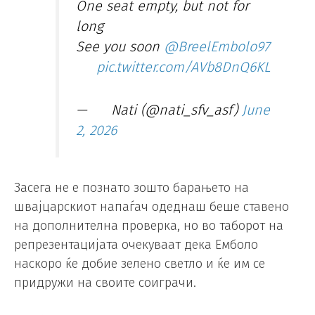
One seat empty, but not for
long
See you soon
@BreelEmbolo97
pic.twitter.com/AVb8DnQ6KL
—
Nati (@nati_sfv_asf)
June
2, 2026
Засега не е познато зошто барањето на
швајцарскиот напаѓач одеднаш беше ставено
на дополнителна проверка, но во таборот на
репрезентацијата очекуваат дека Емболо
наскоро ќе добие зелено светло и ќе им се
придружи на своите соиграчи.