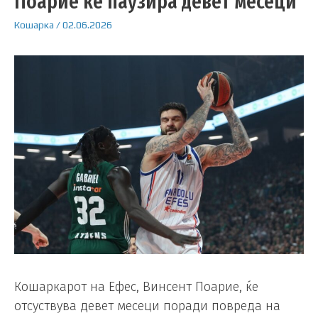
Поарие ќе паузира девет месеци
Кошарка
/
02.06.2026
Кошаркарот на Ефес, Винсент Поарие, ќе
отсуствува девет месеци поради повреда на