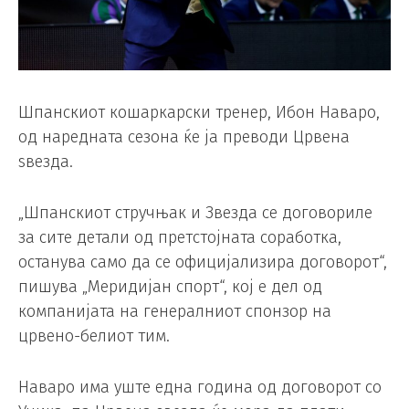
Шпанскиот кошаркарски тренер, Ибон Наваро,
од наредната сезона ќе ја преводи Црвена
ѕвезда.
„Шпанскиот стручњак и Звезда се договориле
за сите детали од претстојната соработка,
останува само да се официјализира договорот“,
пишува „Меридијан спорт“, кој е дел од
компанијата на генералниот спонзор на
црвено-белиот тим.
Наваро има уште една година од договорот со