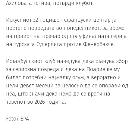
Ахиловата тетива, потврди клубот.
Искусниот 32-годишен француски центар ја
претрпе повредата во понеделникот, за време
на првиот натпревар од полуфиналната серија
на турската Суперлига против Фенербахче.
Истанбулскиот клуб наведува дека станува збор
за сериозна повреда и дека на Поарие ќе му
бидат потребни најмалку осум, а веројатно и
цели девет месеци за целосно да се опорави од
неа, што значи дека нема да се врати на
теренот во 2026 година.
Foto/ EPA