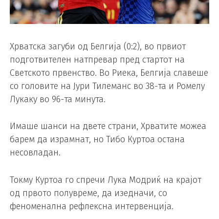
Хрватска загуби од Белгија (0:2), во првиот
подготвителен натпревар пред стартот на
Светското првенство. Во Риека, Белгија славеше
со головите на Јури Тилеманс во 38-та и Ромелу
Лукаку во 96-та минута.
Имаше шанси на двете страни, Хрватите можеа
барем да израмнат, но Тибо Куртоа остана
несовладан.
Токму Куртоа го спречи Лука Модриќ на крајот
од првото полувреме, да изедначи, со
феноменална рефлексна интервенција.