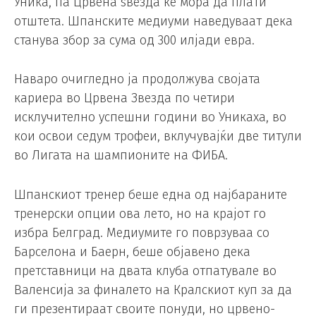
Уника, па Црвена ѕвезда ќе мора да плати
отштета. Шпанските медиуми наведуваат дека
станува збор за сума од 300 илјади евра.
Наваро очигледно ја продолжува својата
кариера во Црвена Звезда по четири
исклучително успешни години во Уникаха, во
кои освои седум трофеи, вклучувајќи две титули
во Лигата на шампионите на ФИБА.
Шпанскиот тренер беше една од најбараните
тренерски опции ова лето, но на крајот го
избра Белград. Медиумите го поврзуваа со
Барселона и Баерн, беше објавено дека
претставници на двата клуба отпатувале во
Валенсија за финалето на Кралскиот куп за да
ги презентираат своите понуди, но црвено-