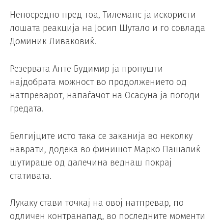
Непосредно пред тоа, Тилеманс ја искористи
лошата реакција на Јосип Шутало и го совлада
Доминик Ливаковиќ.
Резервата Анте Будимир ја пропушти
најдобрата можност во продолжението од
натпреварот, напаѓачот на Осасуна ја погоди
гредата.
Белгијците исто така се заканија во неколку
наврати, додека во финишот Марко Пашалиќ
шутираше од далечина веднаш покрај
стативата.
Лукаку стави точкај на овој натпревар, по
одличен контранапад, во последните моменти