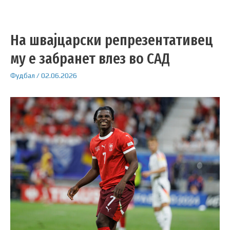
На швајцарски репрезентативец
му е забранет влез во САД
Фудбал
/
02.06.2026