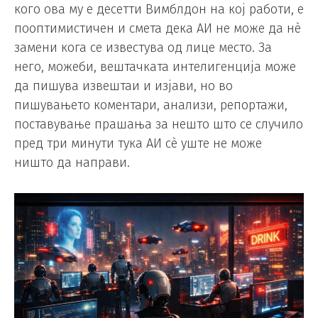
кого ова му е десетти Вимблдон на кој работи, е
пооптимистичен и смета дека АИ не може да нè
замени кога се известува од лице место. За
него, можеби, вештачката интелигенција може
да пишува извештаи и изјави, но во
пишувањето коментари, анализи, репортажи,
поставување прашања за нешто што се случило
пред три минути тука АИ сè уште не може
ништо да направи.