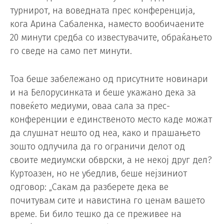
турнирот, на воведната прес конференција,
кога Арина Сабаленка, наместо вообичаените
20 минути средба со известувачите, обраќањето
го сведе на само пет минути.
Тоа беше забележано од присутните новинари
и на Белорусинката и беше укажано дека за
повеќето медиуми, оваа сала за прес-
конференции е единственото место каде можат
да слушнат нешто од неа, како и прашањето
зошто одлучила да го ограничи делот од
своите медиумски обврски, а не некој друг дел?
Куртоазен, но не убедлив, беше нејзиниот
одговор: „Сакам да разберете дека ве
почитувам сите и навистина го ценам вашето
време. Би било тешко да се преживее на