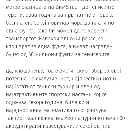
метро станицата на Вимблдон до тениските
терени, оваа година за прв пат не е повеќе
бесплатен. Секој новинар мора да плати по
една фунта, како би можел да го користи
транспортот. Колоквијално би рекле, се
клошарат за една фунта, а имаат награден
буџет од 60 милиони фунти за тенисерите.
Да, клошарење, тоа е вистинскиот збор за овој
потег на најекслузивниот, најпрестижниот и
најбогатиот тениски турнир и еден од
најатрактивните спортски настани кој се
одржува секоја година; бидејќи и
наједноставна математика го оправдува
таквиот квалификатив. Ако на турнирот има 400
акредитирани известувачи, и секој од нив