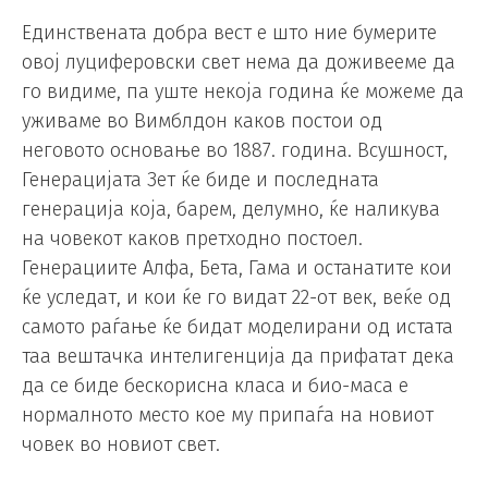
Единствената добра вест е што ние бумерите
овој луциферовски свет нема да доживееме да
го видиме, па уште некоја година ќе можеме да
уживаме во Вимблдон каков постои од
неговото основање во 1887. година. Всушност,
Генерацијата Зет ќе биде и последната
генерација која, барем, делумно, ќе наликува
на човекот каков претходно постоел.
Генерациите Алфа, Бета, Гама и останатите кои
ќе уследат, и кои ќе го видат 22-от век, веќе од
самото раѓање ќе бидат моделирани од истата
таа вештачка интелигенција да прифатат дека
да се биде бескорисна класа и био-маса е
нормалното место кое му припаѓа на новиот
човек во новиот свет.