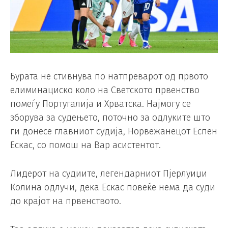
Бурата не стивнува по натпреварот од првото
елиминациско коло на Светското првенство
помеѓу Португалија и Хрватска. Најмогу се
зборува за судењето, поточно за одлуките што
ги донесе главниот судија, Норвежанецот Еспен
Ескас, со помош на Вар асистентот.
Лидерот на судиите, легендарниот Пјерлуиџи
Колина одлучи, дека Ескас повеќе нема да суди
до крајот на првенството.