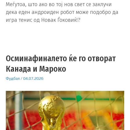
Меѓутоа, што ако во тој нов свет се заклучи
дека еден андроиден робот може подобро да
игра тенис од Новак Ѓоковиќ!?
Осминафиналето ќе го отворат
Канада и Мароко
Фудбал
/
04.07.2026