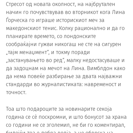
Стресот од новата околност, на најбрутален
начин го почувствував во вторникот кога Лина
Ѓорческа го играше историскиот меч за
македонскиот тенис. Колку рационално и да го
планирате времето, со лондонските
сообраќајни гужви никогаш не сте на сигурен
„тајм менаџмент“, и токму поради
„застанувањето во ред“, малку недостасуваше и
да задоцнам на мечот на Лина. Вимблдон како
да нема повеќе разбирање за двата најважни
стандарди во журналистиката: навременост и
точност.
Тоа што подароците за новинарите секоја
година се сè поскромни, и што бонусот за храна
со години не се зголемил, не би го коментирал,
бидејќи тоа е добра волја, а не обврска на