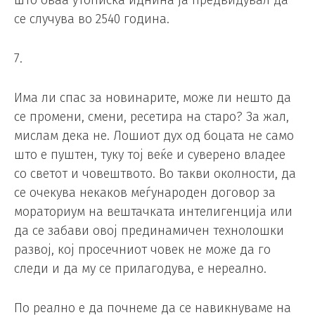
што оваа утописка иднина ја предвидувал да
се случува во 2540 година.
7.
Има ли спас за новинарите, може ли нешто да
се промени, смени, ресетира на старо? За жал,
мислам дека не. Лошиот дух од боцата не само
што е пуштен, туку тој веќе и суверено владее
со светот и човештвото. Во такви околности, да
се очекува некаков меѓународен договор за
мораториум на вештачката интелигенција или
да се забави овој прединамичен технолошки
развој, кој просечниот човек не може да го
следи и да му се прилагодува, е нереално.
По реално е да почнеме да се навикнуваме на