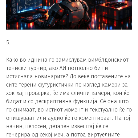
5.
Како во иднина го замислувам вимблдонскиот
тениски турнир, ако АИ потполно би ги
истиснала новинарите? До веќе поставените на
сите терени футуристички по изглед камери за
хок-хај проверка, ќе има слични камери, кои ќе
бидат и со дескриптивна функција. Сè она што
го снимаат, во истиот момент и текстуално ќе го
опишуваат или аудио ќе го коментираат. На тој
начин, целосен, детален извештај ќе се
генерира од секој меч, а потоа виртуелните