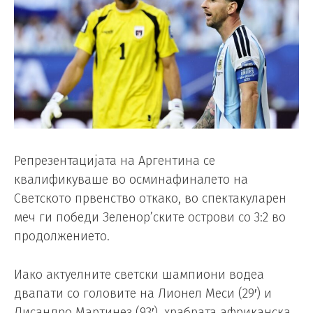
Репрезентацијата на Аргентина се
квалификуваше во осминафиналето на
Светското првенство откако, во спектакуларен
меч ги победи Зеленор’ските острови со 3:2 во
продолжението.
Иако актуелните светски шампиони водеа
двапати со головите на Лионел Меси (29′) и
Лисандро Мартинез (93′), храбрата африканска