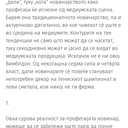
„дали“, туку „кога“ новинарството како
професија ќе исчезне од медиумската сцена.
Барем она традиционалното новинарство, па и
актуелново дигитално, во кое човекот сè уште е
во средина на медиумите. Контурите на тие
тенденции не само што можат да се насетат,
туку секојдневно можат и јасно да се видат во
медиумската продукција. Исклучок не е ни овој
Вимблдон. Од некогашна седма сила и четврта
власт, дали новинарите сè повеќе стануваат
непотребен декор на тенискиот шампионат и
леви сметала, кои никој не ги ферма.
1.
Оваа сурова реалност за професијата новинар,
можеше да се забележи уште пред да почне