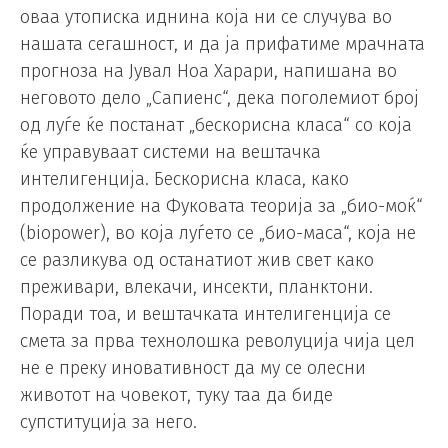
оваа утописка иднина која ни се случува во
нашата сегашност, и да ја прифатиме мрачната
прогноза на Јувал Ноа Харари, напишана во
неговото дело „Сапиенс“, дека поголемиот број
од луѓе ќе постанат „бескорисна класа“ со која
ќе управуваат системи на вештачка
интелигенција. Бескорисна класа, како
продолжение на Фуковата теорија за „био-моќ“
(biopower), во која луѓето се „био-маса“, која не
се разликува од останатиот жив свет како
преживари, влекачи, инсекти, планктони.
Поради тоа, и вештачката интелигенција се
смета за прва технолошка револуција чија цел
не е преку иновативност да му се олесни
животот на човекот, туку таа да биде
супституција за него.