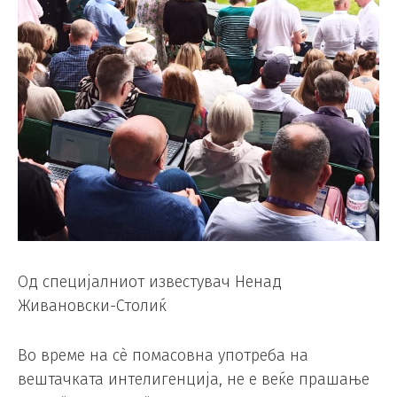
Од специјалниот известувач Ненад
Живановски-Столиќ
Во време на сè помасовна употреба на
вештачката интелигенција, не е веќе прашање