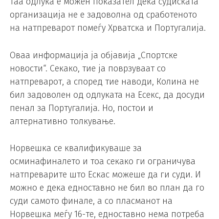
Таа одлука е можен показател дека судиската
организација не е задоволна од сработеното
на натпреварот помеѓу Хрватска и Португалија.
Оваа информација ја објавија „Спортске
новости“. Секако, тие ја поврзуваат со
натпреварот, а според тие наводи, Колина не
бил задоволен од одлуката на Есекс, да досуди
пенал за Португалија. Но, постои и
алтернативно толкување.
Норвешка се квалификуваше за
осминафиналето и тоа секако ги ограничува
натпреварите што Ескас можеше да ги суди. И
можно е дека едноставно не бил во план да го
суди самото финале, а со пласманот на
Норвешка меѓу 16-те, едноставно нема потреба