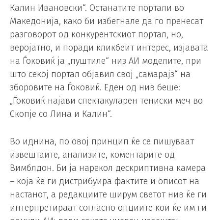
Калин Ивановски“. Останатите портали во
Македонија, како би избегнале да го пренесат
разговорот од конкурентскиот портал, но,
веројатно, и поради кликбеит интерес, изјавата
на Ѓоковиќ ја „пуштиле“ низ АИ моделите, при
што секој портал објавил свој „самарајз“ на
зборовите на Ѓоковиќ. Еден од нив беше:
„Ѓоковиќ најави спектакуларен тениски меч во
Скопје со Лина и Калин“.
Во иднина, по овој принцип ќе се пишуваат
извештаите, анализите, коментарите од
Вимблдон. Би ја нарекол дескриптивна камера
– која ќе ги дистрибуира фактите и описот на
настанот, а редакциите ширум светот нив ќе ги
интерпретираат согласно опциите кои ќе им ги