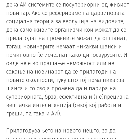
дека АИ системите се посупериорни од живиот
новинар. Ако се реферираме на дарвиновата
социјална теорија за еволуција на видовите,
дека само живите организми кои можат да се
прилагодат на промените можат да опстанат,
тогаш новинарите немаат никакви шанси и
неминовно ќе исчезнат како диносаурусите. И
овде не е во прашање неможност или не
сакање на новинарот да се прилагоди на
новите околности, туку што тој нема никаква
шанса и со своја промена да ѝ парира на
супериорната, брза, ефективна и (не)прецизна
вештачка интелигенција (секој кој работи и
греши, па така и АИ).
Прилагодувањето на новото нешто, за да