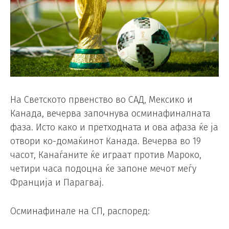
На Светското првенство во САД, Мексико и
Канада, вечерва започнува осминафиналната
фаза. Исто како и претходната и ова афаза ќе ја
отвори ко-домаќинот Канада. Вечерва во 19
часот, Канаѓаните ќе играат против Мароко,
четири часа подоцна ќе запоне мечот меѓу
Франција и Парагвај.
Осминафинале на СП, распоред: