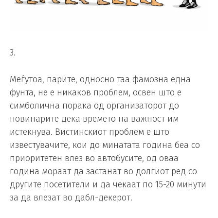
3.
Меѓутоа, парите, односно таа фамозна една
фунта, не е никаков проблем, освен што е
симболична порака од организаторот до
новинарите дека времето на важност им
истекнува. Вистинскиот проблем е што
известувачите, кои до минатата година беа со
приоритетен влез во автобусите, од оваа
година мораат да застанат во долгиот ред со
другите посетители и да чекаат по 15-20 минути
за да влезат во дабл-декерот.