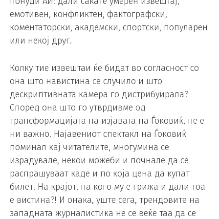
понуди АИ: дали сакате умерен извештај,
емотивен, конфликтен, фактографски,
коментаторски, академски, спортски, популарен
или некој друг.
Колку тие извештаи ќе бидат во согласност со
она што навистина се случило и што
дескриптивната камера го дистрибуирала?
Според она што го утврдивме од
трансформацијата на изјавата на Ѓоковиќ, не е
ни важно. Најавениот спектакл на Ѓоковиќ
поминал кај читателите, многумина се
израдувале, некои можеби и почнале да се
распрашуваат каде и по која цена да купат
билет. На крајот, на кого му е грижа и дали тоа
е вистина?! И онака, уште сега, трендовите на
западната журналистика не се веќе таа да се