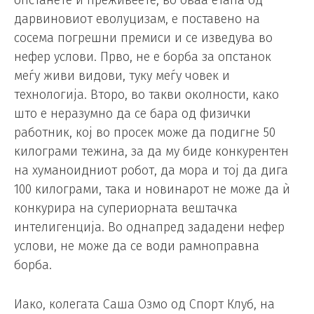
опстанете и преживеете, во оваа етапа од
дарвиновиот еволуцизам, е поставено на
сосема погрешни премиси и се изведува во
нефер услови. Прво, не е борба за опстанок
меѓу живи видови, туку меѓу човек и
технологија. Второ, во такви околности, како
што е неразумно да се бара од физички
работник, кој во просек може да подигне 50
килограми тежина, за да му биде конкурентен
на хуманоидниот робот, да мора и тој да дига
100 килограми, така и новинарот не може да ѝ
конкурира на супериорната вештачка
интелигенција. Во однапред зададени нефер
услови, не може да се води рамноправна
борба.
Иако, колегата Саша Озмо од Спорт Клуб, на