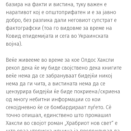
базира на факти и вистина, туку важен е
наративот кој е општоприфатен и е за јавно
добро, без разлика дали неговиот супстрат е
фактографски (тоа го видовме за време на
Ковид епидемијата и сега во Украинската
војна).
Веќе живееме во време за кое Олдос Хаксли
рекол дека ќе му биде својствено дека книгите
веќе нема да се забрануваат бидејќи никој
нема да ги чита, а вистината нема да се
цензурира бидејќи ќе биде покриена/скриена
од многу небитни информации со кои
секојдневно ќе се бомбардираат луѓето. Сè
точно опишал, единствено што промашил
Хаксли во својот роман „Храбриот нов свет“ е