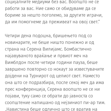
социјалните медиуми без вас. Воопшто не се
работи за вас. Ние само се обидуваме да се
бориме за нешто поголемо, за другите играчи,
да им помогнеме да преживеат на овој свет.“
Четири дена подоцна, бришењето под со
новинарите, не беше ништо понежно и од
страна на Серена Вилијамс. Бомбастично
најавуваното враќање и првиот меч на
Вимблдон после четири години пауза, беше
завршено повторно со нокаут за известувачите
дојдени на Турнирот од целиот свет. Наместо
она што се подразбира, после секој меч да има
прес конференција, Серена воопшто не се ни
појави, туку само се обрати до јавноста со
соопштение напишано од нејзиниот пи-ар тим.
„Навистина беше одлично што се вратив на