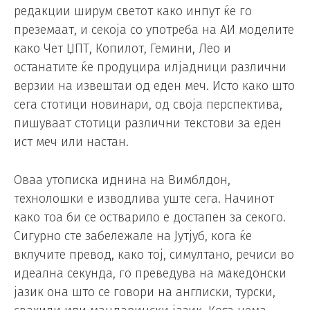
редакции ширум светот како инпут ќе го
преземаат, и секоја со употреба на АИ моделите
како Чет ЏПТ, Копилот, Гемини, Лео и
останатите ќе продуцира илјадници различни
верзии на извештаи од еден меч. Исто како што
сега стотици новинари, од своја перспектива,
пишуваат стотици различни текстови за еден
ист меч или настан.
Оваа утописка иднина на Вимблдон,
технолошки е изводлива уште сега. Начинот
како тоа би се остварило е достапен за секого.
Сигурно сте забележале на Јутјуб, кога ќе
вклучите превод, како тој, симултано, речиси во
идеална секунда, го преведува на македонски
јазик она што се говори на англиски, турски,