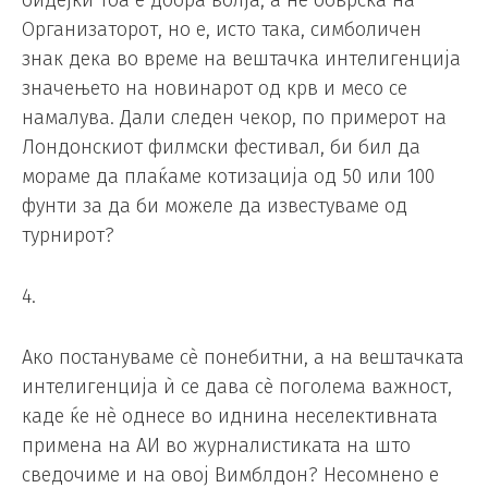
Организаторот, но е, исто така, симболичен
знак дека во време на вештачка интелигенција
значењето на новинарот од крв и месо се
намалува. Дали следен чекор, по примерот на
Лондонскиот филмски фестивал, би бил да
мораме да плаќаме котизација од 50 или 100
фунти за да би можеле да известуваме од
турнирот?
4.
Ако постануваме сè понебитни, а на вештачката
интелигенција ѝ се дава сè поголема важност,
каде ќе нè однесе во иднина неселективната
примена на АИ во журналистиката на што
сведочиме и на овој Вимблдон? Несомнено е