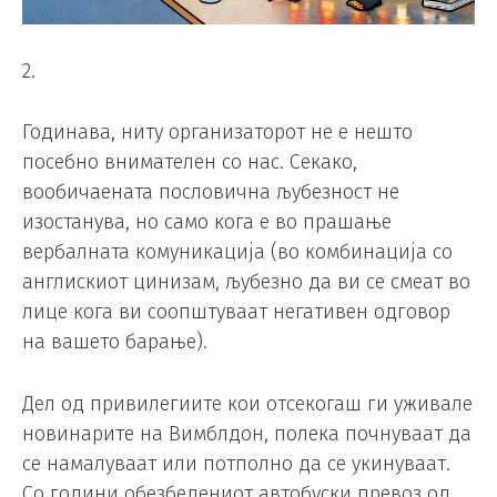
2.
Годинава, ниту организаторот не е нешто
посебно внимателен со нас. Секако,
вообичаената пословична љубезност не
изостанува, но само кога е во прашање
вербалната комуникација (во комбинација со
англискиот цинизам, љубезно да ви се смеат во
лице кога ви соопштуваат негативен одговор
на вашето барање).
Дел од привилегиите кои отсекогаш ги уживале
новинарите на Вимблдон, полека почнуваат да
се намалуваат или потполно да се укинуваат.
Со години обезбедениот автобуски превоз од