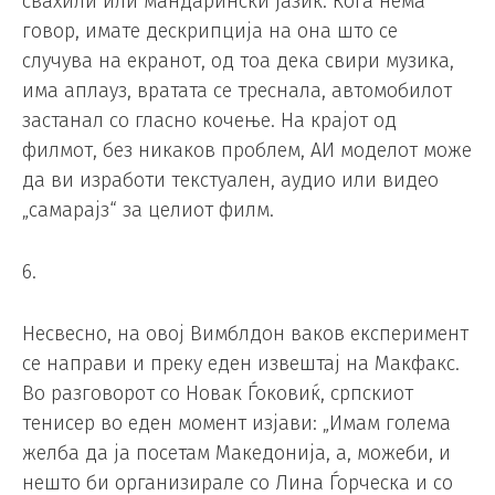
свахили или мандарински јазик. Кога нема
говор, имате дескрипција на она што се
случува на екранот, од тоа дека свири музика,
има аплауз, вратата се треснала, автомобилот
застанал со гласно кочење. На крајот од
филмот, без никаков проблем, АИ моделот може
да ви изработи текстуален, аудио или видео
„самарајз“ за целиот филм.
6.
Несвесно, на овој Вимблдон ваков експеримент
се направи и преку еден извештај на Макфакс.
Во разговорот со Новак Ѓоковиќ, српскиот
тенисер во еден момент изјави: „Имам голема
желба да ја посетам Македонија, а, можеби, и
нешто би организирале со Лина Ѓорческа и со