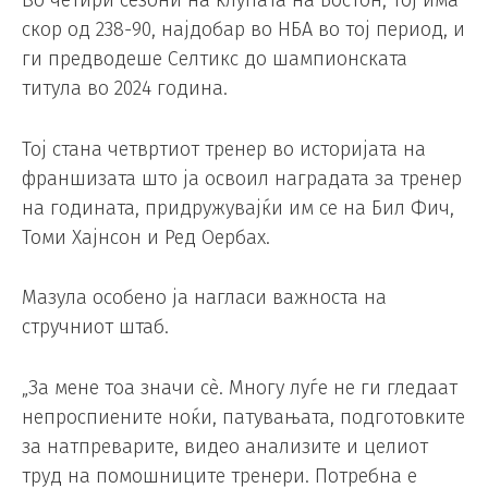
скор од 238-90, најдобар во НБА во тој период, и
ги предводеше Селтикс до шампионската
титула во 2024 година.
Тој стана четвртиот тренер во историјата на
франшизата што ја освоил наградата за тренер
на годината, придружувајќи им се на Бил Фич,
Томи Хајнсон и Ред Оербах.
Мазула особено ја нагласи важноста на
стручниот штаб.
„За мене тоа значи сè. Многу луѓе не ги гледаат
непроспиените ноќи, патувањата, подготовките
за натпреварите, видео анализите и целиот
труд на помошниците тренери. Потребна е