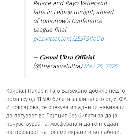
Palace and Rayo Vallecano
fans in Leipzig tonight, ahead
of tomorrow’s Conference
League final
pic.twitter.com/2E3TSJloQq
— 𝐂𝐚𝐬𝐮𝐚𝐥 𝐔𝐥𝐭𝐫𝐚 𝐎𝐟𝐟𝐢𝐜𝐢𝐚𝐥
(@thecasualultra)
May 26, 2026
Кристал Палас и Рајо Ваљекано добиле нешто
помалку од 11.500 билети за финалето од УЕФА.
И покрај ова, се очекува илјадници навивачи
да патуваат во Лајпциг без билети за да ја
почувствуваат атмосферата и да го гледаат
натпреварот на големи екрани и во пабови.