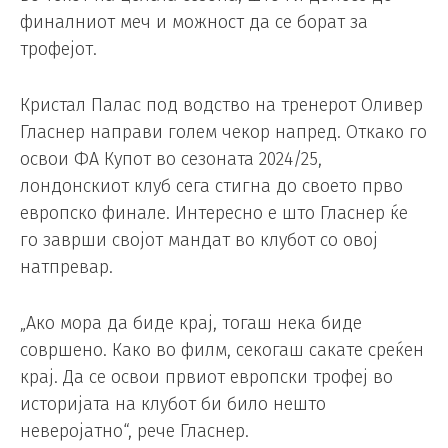
финалниот меч и можност да се борат за
трофејот.
Кристал Палас под водство на тренерот Оливер
Гласнер направи голем чекор напред. Откако го
освои ФА Купот во сезоната 2024/25,
лондонскиот клуб сега стигна до своето прво
европско финале. Интересно е што Гласнер ќе
го заврши својот мандат во клубот со овој
натпревар.
„Ако мора да биде крај, тогаш нека биде
совршено. Како во филм, секогаш сакате среќен
крај. Да се ​​освои првиот европски трофеј во
историјата на клубот би било нешто
неверојатно“, рече Гласнер.