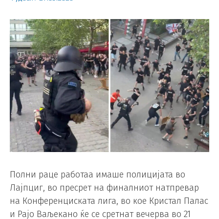
Полни раце работаа имаше полицијата во
Лајпциг, во пресрет на финалниот натпревар
на Конференциската лига, во кое Кристал Палас
и Рајо Ваљекано ќе се сретнат вечерва во 21