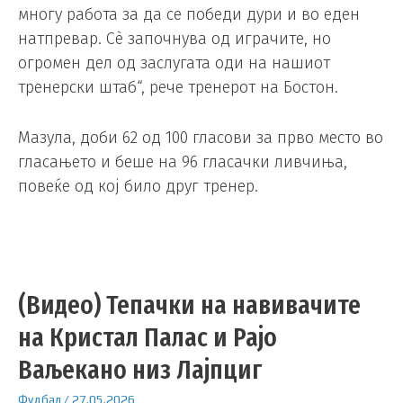
многу работа за да се победи дури и во еден
натпревар. Сè започнува од играчите, но
огромен дел од заслугата оди на нашиот
тренерски штаб“, рече тренерот на Бостон.
Мазула, доби 62 од 100 гласови за прво место во
гласањето и беше на 96 гласачки ливчиња,
повеќе од кој било друг тренер.
(Видео) Тепачки на навивачите
на Кристал Палас и Рајо
Ваљекано низ Лајпциг
Фудбал
/
27.05.2026