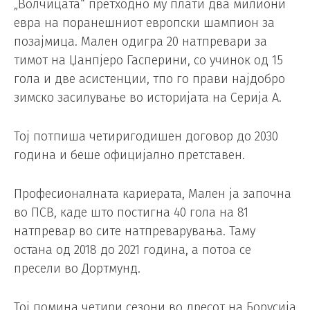
„Волчицата“ претходно му плати два милиони
евра на поранешниот европски шампион за
позајмица. Мален одигра 20 натпревари за
тимот на Џанпјеро Гасперини, со учинок од 15
гола и две асистенции, тпо го прави најдобро
зимско засилување во историјата на Серија А.
Тој потпиша четиригодишен договор до 2030
година и беше официјално претставен.
Професионалната кариерата, Мален ја започна
во ПСВ, каде што постигна 40 гола на 81
натпревар во сите натпреварувања. Таму
остана од 2018 до 2021 година, а потоа се
пресели во Дортмунд.
Тој помина четири сезони во дресот на Борусија