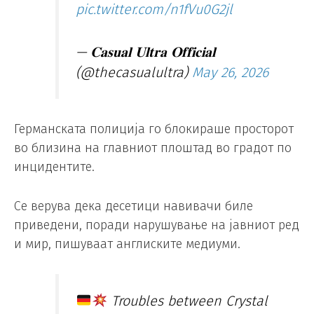
pic.twitter.com/n1fVu0G2jl
— 𝐂𝐚𝐬𝐮𝐚𝐥 𝐔𝐥𝐭𝐫𝐚 𝐎𝐟𝐟𝐢𝐜𝐢𝐚𝐥
(@thecasualultra)
May 26, 2026
Германската полиција го блокираше просторот
во близина на главниот плоштад во градот по
инцидентите.
Се верува дека десетици навивачи биле
приведени, поради нарушување на јавниот ред
и мир, пишуваат англиските медиуми.
Troubles between Crystal