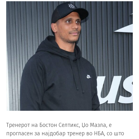
Тренерот на Бостон Селтикс, Џо Мазла, е
прогласен за најдобар тренер во НБА, со што