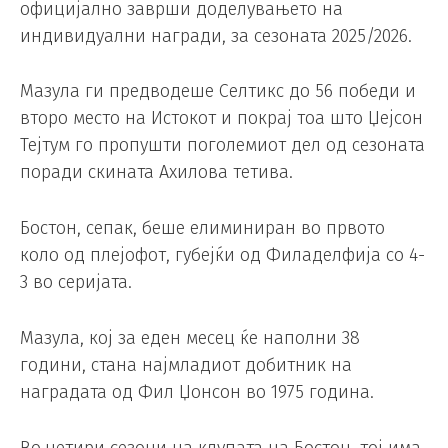
официјално заврши доделувањето на
индивидуални награди, за сезоната 2025/2026.
Мазула ги предводеше Селтикс до 56 победи и
второ место на Истокот и покрај тоа што Џејсон
Тејтум го пропушти поголемиот дел од сезоната
поради скината Ахилова тетива.
Бостон, сепак, беше елиминиран во првото
коло од плејофот, губејќи од Филаделфија со 4-
3 во серијата.
Мазула, кој за еден месец ќе наполни 38
години, стана најмладиот добитник на
наградата од Фил Џонсон во 1975 година.
Во четири сезони на клупата на Бостон, тој има