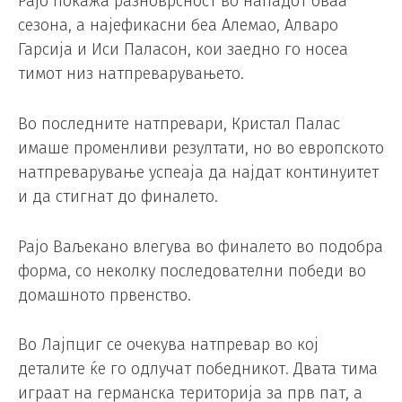
Рајо покажа разноврсност во нападот оваа
сезона, а најефикасни беа Алемао, Алваро
Гарсија и Иси Паласон, кои заедно го носеа
тимот низ натпреварувањето.
Во последните натпревари, Кристал Палас
имаше променливи резултати, но во европското
натпреварување успеаја да најдат континуитет
и да стигнат до финалето.
Рајо Ваљекано влегува во финалето во подобра
форма, со неколку последователни победи во
домашното првенство.
Во Лајпциг се очекува натпревар во кој
деталите ќе го одлучат победникот. Двата тима
играат на германска територија за прв пат, а