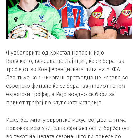
Фудбалерите од Кристал Палас и Рајо
Ваљекано, вечерва во Лајпциг, ќе се борат за
трофејот во Конференциската лига на УЕФА.
Два тима кои никогаш претходно не играле во
европско финале ќе се борат за првиот голем
европски трофеј, а Рајо воедно се бори за
првиот трофеј во клупската историја.
Иако без многу европско искуство, двата тима
покажаа исклучителна ефикасност и борбеност
во текот на целата сезона, што ги донесе до