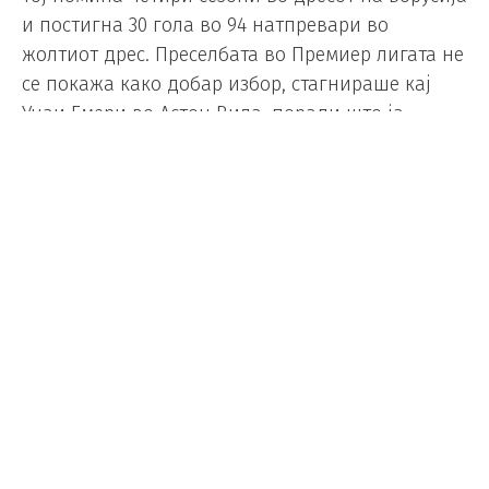
и постигна 30 гола во 94 натпревари во
жолтиот дрес. Преселбата во Премиер лигата не
се покажа како добар избор, стагнираше кај
Унаи Емери во Астон Вила, поради што ја
прифати понудата од Рома, каде што
екслподира во пролетниот дел од сезоната.
27-годишникот одигра 51 натпревар за
холандската репрезентација и постигна 13 гола
за националниот тим.
Холандија ќе игра во групата Ф со Јапонија,
Шведска и Тунис на претстојното Светско
првенство.
Foto/ Depositphotos