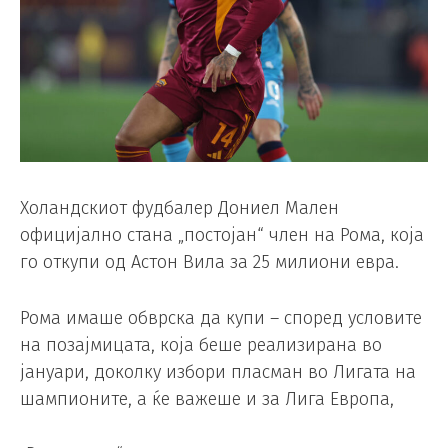
Холандскиот фудбалер Дониел Мален
официјално стана „постојан“ член на Рома, која
го откупи од Астон Вила за 25 милиони евра.
Рома имаше обврска да купи – според условите
на позајмицата, која беше реализирана во
јануари, доколку избори пласман во Лигата на
шампионите, а ќе важеше и за Лига Европа,