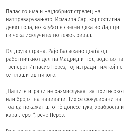
Палас го има и најдобриот стрелец на
натпреварувањето, Исмаила Сар, кој постигна
девет гола, но клубот е свесен дека во Лајпциг
ги чека исклучително тежок ривал.
Од друга страна, Рајо Ваљекано доаѓа од
работничкиот дел на Мадрид и под водство на
тренерот Игнасио Перез, тој изгради тим кој не
се плаши од никого.
„Нашите играчи не размислуваат за притисокот
или бројот на навивачи. Тие се фокусирани на
тоа да покажат што нè донесе тука, храброста и
карактерот“, рече Перез.