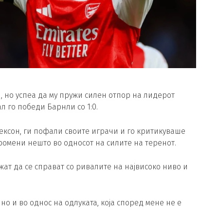
 но успеа да му пружи силен отпор на лидерот
л го победи Барнли со 1:0.
ексон, ги пофали своите играчи и го критикуваше
ромени нешто во односот на силите на теренот.
жат да се справат со ривалите на највисоко ниво и
но и во однос на одлуката, која според мене не е