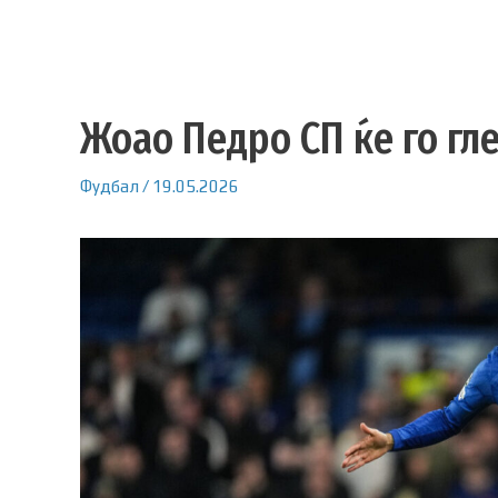
Жоао Педро СП ќе го гле
Фудбал
/
19.05.2026