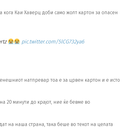
ута кога Каи Хаверц доби само жолт картон за опасен
ertz
pic.twitter.com/5lCG732ya6
 денешниот натпревар тоа е за црвен картон и е исто
на 20 минути до крајот, ние ќе бевме во
дат на наша страна, така беше во текот на целата