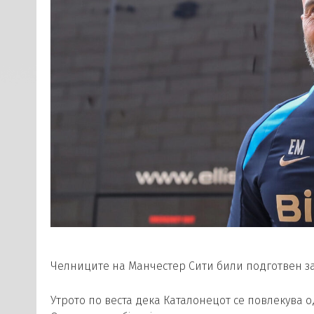
Челниците на Манчестер Сити били подготвен з
Утрото по веста дека Каталонецот се повлекува о