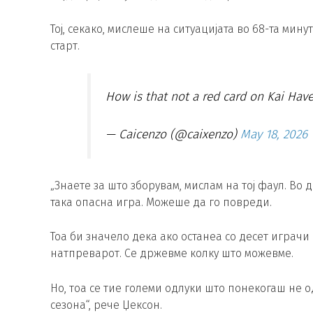
Тој, секако, мислеше на ситуацијата во 68-та мин
старт.
How is that not a red card on Kai Hav
— Caicenzo (@caixenzo)
May 18, 2026
„Знаете за што зборувам, мислам на тој фаул. Во
така опасна игра. Можеше да го повреди.
Тоа би значело дека ако останеа со десет играчи 
натпреварот. Се држевме колку што можевме.
Но, тоа се тие големи одлуки што понекогаш не о
сезона“, рече Џексон.