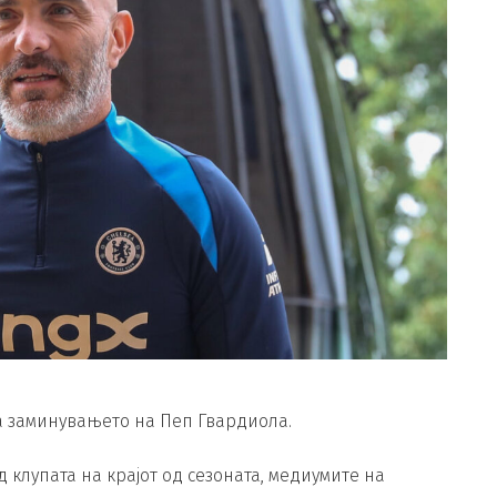
а заминувањето на Пеп Гвардиола.
д клупата на крајот од сезоната, медиумите на