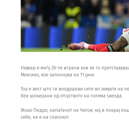
Нејмар е меѓу 26-те играчи кои ќе го претставув
Мексико, кое започнува на 11 јуни.
Тоа е вест што ги воодушеви сите во земјата на 
беа шокирани од отсуството на голема ѕвезда.
Жоао Педро, напаѓачот на Челзи, кој и покрај ло
себе, не е на списокот.