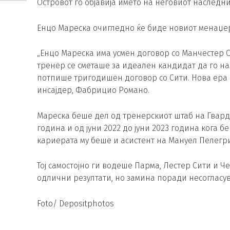
Островот го објавија името на неговиот наследни
Енцо Мареска очигледно ќе биде новиот менаџер
„Енцо Мареска има усмен договор со Манчестер Си
тренер се сметаше за идеален кандидат да го на
потпише тригодишен договор со Сити. Нова ера 
инсајдер, Фабрицио Романо.
Мареска беше дел од тренерскиот штаб на Гвардио
година и од јуни 2022 до јуни 2023 година кога 
кариерата му беше и асистент на Мануел Пелегри
Тој самостојно ги водеше Парма, Лестер Сити и Ч
одлични резултати, но замина поради несогласув
Foto/ Depositphotos