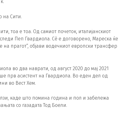
к.
 на Сити.
ти, тоа е тоа. Од самиот почеток, италијанскиот
следи Пеп Гвардиола. Сè е договорено, Мареска ќе
е на прагот“, објави водечкиот европски трансфер
ла во два наврати, од август 2020 до мај 2021
беше прв асистент на Гвардиола. Во еден дел од
ни во Вест Хем.
елзи, каде што помина година и пол и забележа
ањата со газадата Тод Боели.