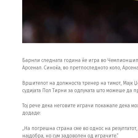
Барнли следната година ќе игра во Чемпионшип,
Арсенал. Синоќа, во претпоследното коло, Арсена
Вршителот на должноста тренер на тимот, Мајк Џ
судијата Пол Тирни за одлуката што можеше да п
Тој рече дека неговите играчи покажале дека мо
додаде:
„На погрешна страна сме во однос на резултатот, 
најдобра, но сум задоволен од играчите.“