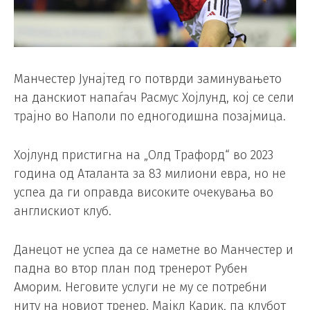
Манчестер Јунајтед го потврди заминувањето
на данскиот напаѓач Расмус Хојлунд, кој се сели
трајно во Наполи по едногодишна позајмица.
Хојлунд пристигна на „Олд Трафорд“ во 2023
година од Аталанта за 83 милиони евра, но не
успеа да ги оправда високите очекувања во
англискиот клуб.
Данецот не успеа да се наметне во Манчестер и
падна во втор план под тренерот Рубен
Аморим. Неговите услуги не му се потребни
ниту на новиот тренер, Мајкл Карик, па клубот