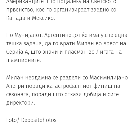
Американците што подалеку на Светското
првенство, кое го организираат заедно со
Канада и Мексико.
По Мунијалот, Аргентинецот ќе има уште една
тешка задача, да го врати Милан во врвот на
Серија А, што значи и пласман во Лигата на
шампионите.
Милан неодамна се раздели со Масимилијано
Алегри поради катастрофалниот финиш на
сезоната, поради што откази добија и сите
директори.
Foto/ Depositphotos