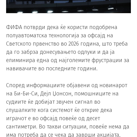
ФИФА потврди дека ќе користи подобрена
полуавтоматска технологија за офсајд на
Светското првенство во 2026 година, што треба
да го забрза донесувањето одлуки и да ја
елиминира една од најголемите фрустрации за
навивачите во последните години.
Според информациите објавени од новинарот
на Би-Би-Си, Дејл Џонсон, помошниците на
судиите ќе добијат звучен сигнал во
слушалките кога системот ќе открие дека
играчот е во офсајд повеќе од десет
сантиметри. Во такви ситуации, повеќе нема да
има потреба да се чека да заврши акцијата,