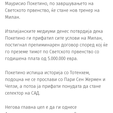
Маурисио Покетино, по завршувањето на
Светското првенство, ќе стане нов тренер на
Милан.
Италијанските медиуми денес потврдија дека
Покетино ги прифатил сите услови на Милан,
постигнал прелиминарен договор според кој ќе
го преземе тимот по Светското првенство со
годишена плата од 5.000.000 евра.
Покетино испиша историја со Тотенхем,
подоцна не се прослави со Пари Сен Жермен и
Челзи, а потоа ја прифати понудата да стане
селектор на САД.
Негова главна цел е да ги однесе