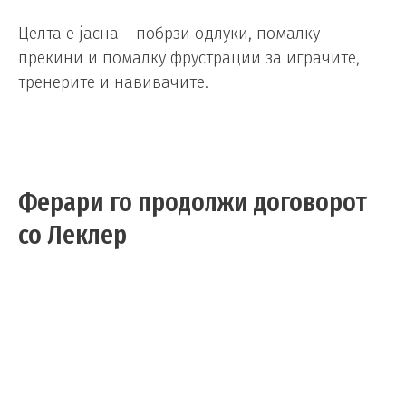
Целта е јасна – побрзи одлуки, помалку
прекини и помалку фрустрации за играчите,
тренерите и навивачите.
Ферари го продолжи договорот
со Леклер
Автомото
/
03.06.2026