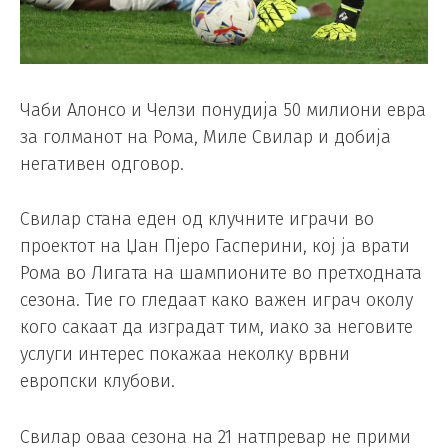
Чаби Алонсо и Челзи понудија 50 милиони евра
за голманот на Рома, Миле Свилар и добија
негативен одговор.
Свилар стана еден од клучните играчи во
проектот на Џан Пјеро Гасперини, кој ја врати
Рома во Лигата на шампионите во претходната
сезона. Тие го гледаат како важен играч околу
кого сакаат да изградат тим, иако за неговите
услуги интерес покажаа неколку врвни
европски клубови.
Свилар оваа сезона на 21 натпревар не прими