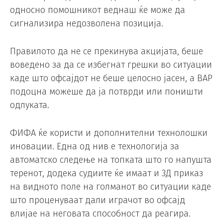
односно помошникот веднаш ќе може да
сигнализира недозволена позиција.
Правилото да не се прекинува акцијата, беше
воведено за да се избегнат грешки во ситуации
каде што офсајдот не беше целосно јасен, а ВАР
подоцна можеше да ја потврди или поништи
одлуката.
ФИФА ќе користи и дополнителни технолошки
иновации. Една од нив е технологија за
автоматско следење на топката што го напушта
теренот, додека судиите ќе имаат и 3Д приказ
на видното поле на голманот во ситуации каде
што проценуваат дали играчот во офсајд
влијае на неговата способност да реагира.