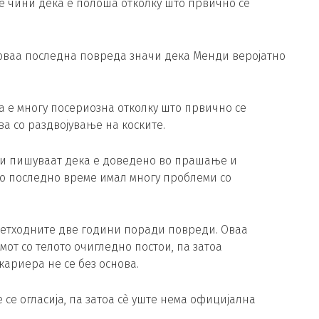
се чини дека е полоша отколку што првично се
, оваа последна повреда значи дека Менди веројатно
а е многу посериозна отколку што првично се
а со раздвојување на коските.
 и пишуваат дека е доведено во прашање и
о последно време имал многу проблеми со
етходните две години поради повреди. Оваа
мот со телото очигледно постои, па затоа
кариера не се без основа.
се огласија, па затоа сè уште нема официјална