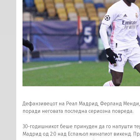
Дефанзивецот на Реал Мадрид, Ферланд Менди, 
поради неговата последна сериозна повреда.
30-годишникот беше принуден да го напушти тер
Мадрид од 2:0 над Еспањол минатиот викенд. Прв