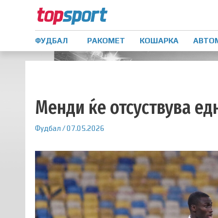
ФУДБАЛ
РАКОМЕТ
КОШАРКА
АВТО
Менди ќе отсуствува ед
Фудбал
/
07.05.2026