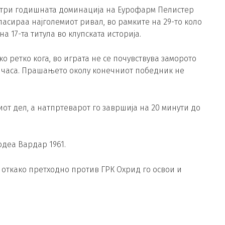
 на три годишната доминација на Еурофарм Пелистер
асираа најголемиот ривал, во рамките на 29-то коло
 на 17-та титула во клупската историја.
 ретко кога, во играта не се почувствува заморото
 часа. Прашањето околу конечниот победник не
т дел, а натпртеварот го завршија на 20 минути до
одеа Вардар 1961.
, откако претходно против ГРК Охрид го освои и