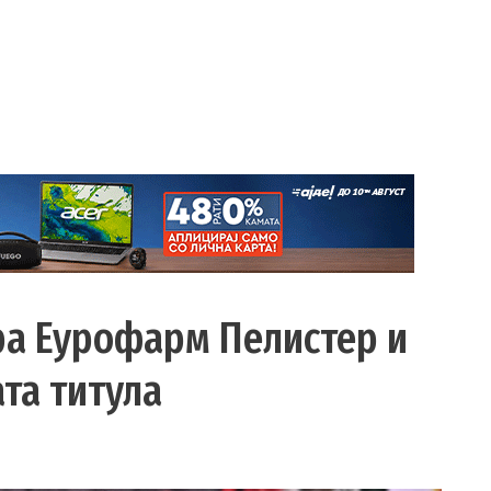
ра Еурофарм Пелистер и
та титула