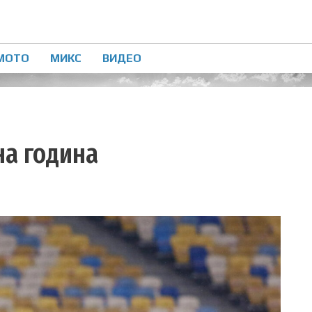
МОТО
МИКС
ВИДЕО
на година