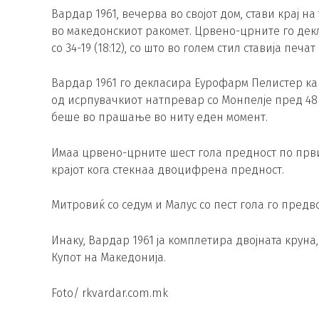
Вардар 1961, вечерва во својот дом, стави крај
во македонскиот ракомет. Црвено-црните го декл
со 34-19 (18:12), со што во голем стил ставија печат
Вардар 1961 го декласира Еурофарм Пелистер како
од исрпувачкиот натпревар со Монпелје пред 48
беше во прашање во ниту еден момент.
Имаа црвено-црните шест гола предност по првио
крајот кога стекнаа двоцифрена предност.
Митровиќ со седум и Малус со пест гола го предв
Инаку, Вардар 1961 ја комплетира двојната круна
Купот на Македонија.
Foto/ rkvardar.com.mk