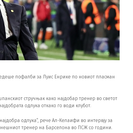
тедеше пофалби за Луис Енрике по новиот пласман
шпанскиот стручњак како најдобар тренер во светот
ајдобрата одлука откако го води клубот.
а најдобра одлука“, рече Ал-Келаифи во интервју за
оранешниот тренер на Барселона во ПСЖ со години.