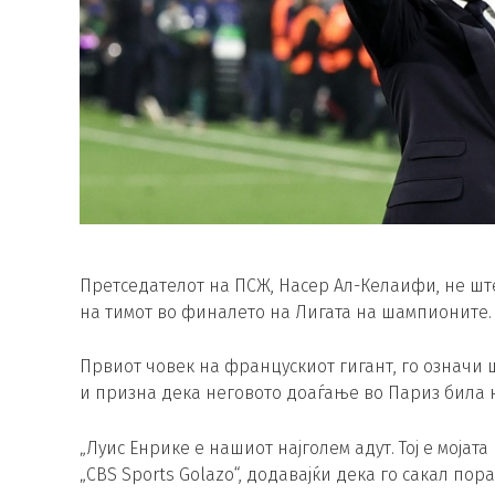
Претседателот на ПСЖ, Насер Ал-Келаифи, не ш
на тимот во финалето на Лигата на шампионите.
Првиот човек на францускиот гигант, го означи 
и призна дека неговото доаѓање во Париз била н
„Луис Енрике е нашиот најголем адут. Тој е мојат
„CBS Sports Golazo“, додавајќи дека го сакал п