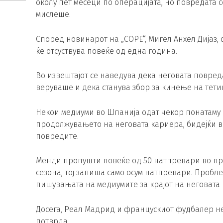
околу пет месеци по операцијата, но повредата 
мислеше.
Според новинарот на „COPE“, Мигел Анхел Дијаз
ќе отсуствува повеќе од една година.
Во извештајот се наведува дека неговата повред
веруваше и дека станува збор за кинење на тетив
Некои медиуми во Шпанија одат чекор понатаму
продолжувањето на неговата кариера, бидејќи в
повредите.
Менди пропушти повеќе од 50 натпревари во пр
сезона, тој запиша само осум натпревари. Пробле
пишувањата на медиумите за крајот на неговата 
Досега, Реал Мадрид и францускиот фудбалер не 
потврда.