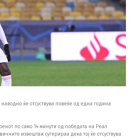
наводно ќе отсуствува повеќе од една година
енот по само 14 минути од победата на Реал
ичните извештаи сугерираа дека тој ќе отсуствува