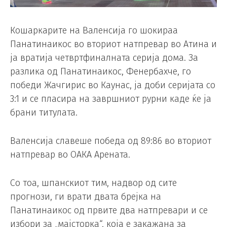
Кошаркарите на Валенсија го шокираа
Панатинаикос во вториот натпревар во Атина и
ја вратија четвртфиналната серија дома. За
разлика од Панатинаикос, Фенербахче, го
победи Жачгирис во Каунас, ја доби серијата со
3:1 и се пласира на завршниот рурни каде ќе ја
брани титулата.
Валенсија славеше победа од 89:86 во вториот
натпревар во ОАКА Арената.
Со тоа, шпанскиот тим, надвор од сите
прогнози, ги врати двата брејка на
Панатинаикос од првите два натпревари и се
избори за „мајсторка“, која е закажана за