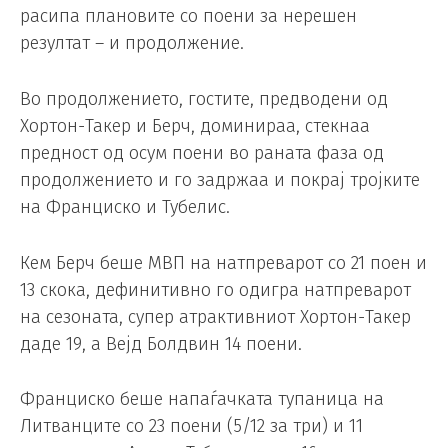
расипа плановите со поени за нерешен
резултат – и продолжение.
Во продолжението, гостите, предводени од
Хортон-Такер и Берч, доминираа, стекнаа
предност од осум поени во раната фаза од
продолжението и го задржаа и покрај тројките
на Франциско и Тубелис.
Кем Берч беше MВП на натпреварот со 21 поен и
13 скока, дефинитивно го одигра натпреварот
на сезоната, супер атрактивниот Хортон-Такер
даде 19, а Вејд Болдвин 14 поени.
Франциско беше напаѓачката тупаница на
Литванците со 23 поени (5/12 за три) и 11