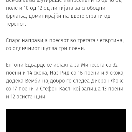
Вембањама шутираше импресивни 13 од 18 од
поле и 10 од 12 од линијата за слободни
фрлања, доминирајќи на двете страни од
теренот.
Спарс направија пресврт во третата четвртина,
со одличниот шут за три поени.
Ентони Едвардс се истакна за Минесота со 32
поени и 14 скока, Наз Рид со 18 поени и 9 скока,
додека Вемби најдобро го следеа Диерон Фокс
со 17 поени и Стефон Касл, кој запиша 13 поени
и 12 асистенции.