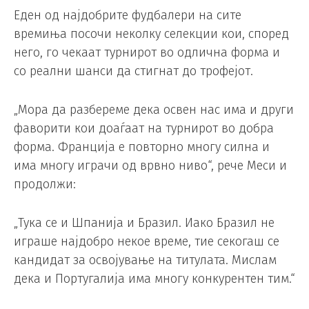
Еден од најдобрите фудбалери на сите
времиња посочи неколку селекции кои, според
него, го чекаат турнирот во одлична форма и
со реални шанси да стигнат до трофејот.
„Мора да разбереме дека освен нас има и други
фаворити кои доаѓаат на турнирот во добра
форма. Франција е повторно многу силна и
има многу играчи од врвно ниво“, рече Меси и
продолжи:
„Тука се и Шпанија и Бразил. Иако Бразил не
играше најдобро некое време, тие секогаш се
кандидат за освојување на титулата. Мислам
дека и Португалија има многу конкурентен тим.“