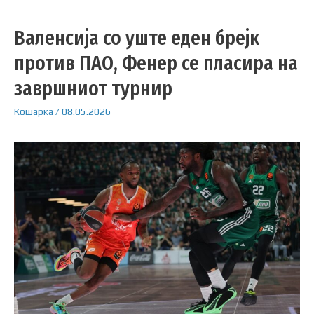
Валенсија со уште еден брејк
против ПАО, Фенер се пласира на
завршниот турнир
Кошарка
/
08.05.2026