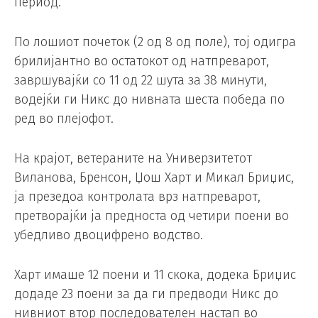
период.
По лошиот почеток (2 од 8 од поле), тој одигра
брилијантно во остатокот од натпреварот,
завршувајќи со 11 од 22 шута за 38 минути,
водејќи ги Никс до нивната шеста победа по
ред во плејофот.
На крајот, ветераните на Универзитетот
Виланова, Бренсон, Џош Харт и Микал Бриџис,
ја презедоа контролата врз натпреварот,
претворајќи ја предноста од четири поени во
убедливо двоцифрено водство.
Харт имаше 12 поени и 11 скока, додека Бриџис
додаде 23 поени за да ги предводи Никс до
нивниот втор последователен настап во