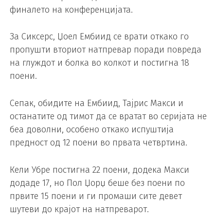
финалето на конференцијата.
За Сиксерс, Џоел Ембиид се врати откако го
пропушти вториот натпревар поради повреда
на глуждот и болка во колкот и постигна 18
поени.
Сепак, обидите на Ембиид, Тајрис Макси и
останатите од тимот да се вратат во серијата не
беа доволни, особено откако испуштија
предност од 12 поени во првата четвртина.
Кели Убре постигна 22 поени, додека Макси
додаде 17, но Пол Џорџ беше без поени по
првите 15 поени и ги промаши сите девет
шутеви до крајот на натпреварот.