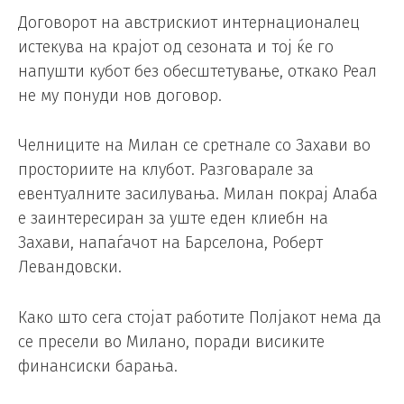
Договорот на австрискиот интернационалец
истекува на крајот од сезоната и тој ќе го
напушти кубот без обесштетување, откако Реал
не му понуди нов договор.
Челниците на Милан се сретнале со Захави во
просториите на клубот. Разговарале за
евентуалните засилувања. Милан покрај Алаба
е заинтересиран за уште еден клиебн на
Захави, напаѓачот на Барселона, Роберт
Левандовски.
Како што сега стојат работите Полјакот нема да
се пресели во Милано, поради висиките
финансиски барања.