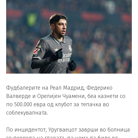
Фудбалерите на Реал Мадрид, Федерико
Валверде и Орелијен Чуамени, беа казнети со
по 500.000 евра од клубот за тепачка во
соблекувалната.
По инцидентот, Уругваецот заврши во болница