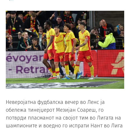
Неверојатна фудбалска вечер во Ленс ја
обележа тинејџерот Мезијан Соареш, го
потврди пласманот на својот тим во Лигата на
шампионите и воедно го испрати Нант во Лига