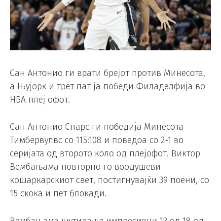
Сан Антонио ги врати брејот против Минесота,
а Њујорк и трет пат ја победи Филаделфија во
НБА плеј офот.
Сан Антонио Спарс ги победија Минесота
Тимбервулвс со 115:108 и поведоа со 2-1 во
серијата од второто коло од плејофот. Виктор
Вембањама повторно го воодушеви
кошаркарскиот свет, постигнувајќи 39 поени, со
15 скока и пет блокади.