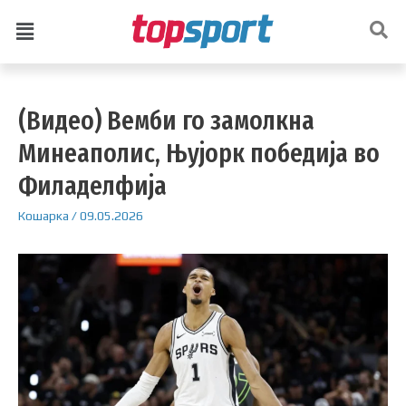
(Видео) Вемби го замолкна
Минеаполис, Њујорк победија во
Филаделфија
Кошарка
/
09.05.2026