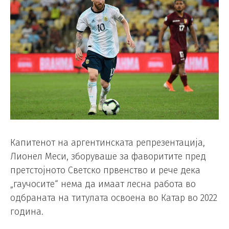
Капитенот на аргентинската репрезентација,
Лионел Меси, зборуваше за фаворитите пред
претстојното Светско првенство и рече дека
„гаучосите“ нема да имаат лесна работа во
одбраната на титулата освоена во Катар во 2022
година.