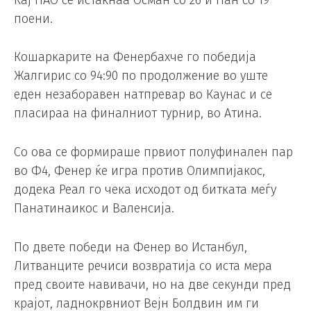
поени.
Кошаркарите на Фенербахче го победија
Жалгирис со 94:90 по продолжение во уште
еден незаборавен натпревар во Каунас и се
пласираа на финалниот турнир, во Атина.
Со ова се формираше првиот полуфинален пар
во Ф4, Фенер ќе игра против Олимпијакос,
додека Реал го чека исходот од битката меѓу
Панатинаикос и Валенсија.
По двете победи на Фенер во Истанбул,
Литванците речиси возвратија со иста мера
пред своите навивачи, но на две секунди пред
крајот, ладнокрвниот Вејн Болдвин им ги