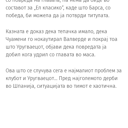
со повреда на главата, па нема да биде во
составот за „Ел класико“, каде што Барса, со
победа, би можела да ја потврди титулата.
Казната е доказ дека тепачка имало, дека
Чуамени го нокаутирал Валверде и покрај тоа
што Уругваецот, објави дека повредата ја
добил кога удрил со главата во маса.
Ова што се случува сега е најмалиот проблем за
клубот и Уругваецот… Пред најголемото дерби
во Шпанија, ситуацијата во тимот е хаотична.
Во петокот, Реал го направи првиот чекор кон
смирување на тензиите во соблекувалната и
дисциплинирање на играчите со изрекување
на најголемата казна во својата историјата.