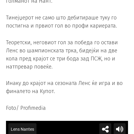
голманот на Нант.
Тинејџерот не само што дебитираше туку го
постигна и првиот гол во профи кариерата.
Теоретски, неговиот гол за победа го остави
Ленс во шампионската трка, бидејќи на две
кола пред крајот се три бода зад ПСЖ, но и
натпревар повеќе.
Инаку до крајот на сезоната Ленс ќе игра и во
финалето на Купот.
Foto/ Profimedia