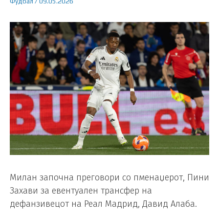
Фудбал
/
09.05.2026
Милан започна преговори со пменаџерот, Пини
Захави за евентуален трансфер на
дефанзивецот на Реал Мадрид, Давид Алаба.