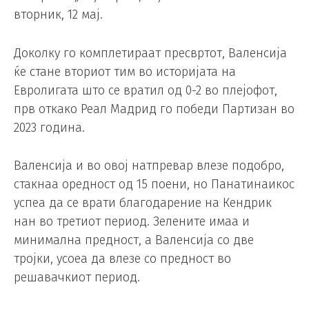
вторник, 12 мај.
Доколку го комплетираат пресвртот, Валенсија
ќе стане вториот тим во историјата на
Евролигата што се вратил од 0-2 во плејофот,
прв откако Реал Мадрид го победи Партизан во
2023 година.
Валенсија и во овој натпревар влезе подобро,
стакнаа оредност од 15 поени, но Панатинаикос
успеа да се врати благодарение на Кендрик
нан во третиот период. Зелените имаа и
минимална предност, а Валенсија со две
тројки, усоеа да влезе со предност во
решавачкиот период.