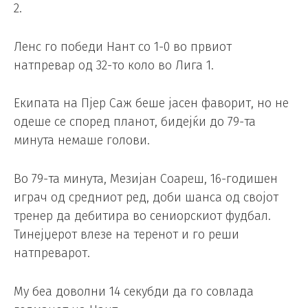
2.
Ленс го победи Нант со 1-0 во првиот
натпревар од 32-то коло во Лига 1.
Екипата на Пјер Саж беше јасен фаворит, но не
одеше се според планот, бидејќи до 79-та
минута немаше голови.
Во 79-та минута, Мезијан Соареш, 16-годишен
играч од средниот ред, доби шанса од својот
тренер да дебитира во сениорскиот фудбал.
Тинејџерот влезе на теренот и го реши
натпреварот.
Му беа доволни 14 секубди да го совлада