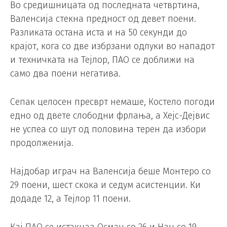
Во средишницата од последната четвртина,
Валенсија стекна предност од девет поени.
Разликата остана иста и на 50 секунди до
крајот, кога со две избрзани одлуки во нападот
и техничката на Тејлор, ПАО се доближи на
само два поени негатива.
Сепак целосен пресврт немаше, Костело погоди
едно од двете слободни фрлања, а Хејс-Дејвис
не успеа со шут од половина терен да избори
продолженија.
Најдобар играч на Валенсија беше Монтеро со
29 поени, шест скока и седум асистенции. Ки
додаде 12, а Тејлор 11 поени.
Кај ПАО се истакнаа Осман со 26 и Нан со 19