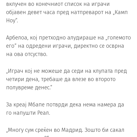
вклучен во конечниот список на играчи
објавен девет часа пред натпреварот на „Камп
Ноу“.
Арбелоа, кој претходно алудираше на „големото
его“ на одредени играчи, директно се осврна
на ова отсуство.
„Играч кој не можеше да седи на клупата пред
четири дена, требаше да влезе во второто
полувреме денес.“
За креај Мбапе потврди дека нема намера да
го напушти Реал.
„Многу сум среќен во Мадрид. Зошто би сакал