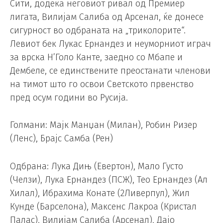
Сити, додека неговиот ривал од Премиер
лигата, Вилијам Салиба од Арсенал, ќе донесе
сигурност во одбраната на „триколорите“.
Левиот бек Лукас Ернандез и неуморниот играч
за врска Н’Голо Канте, заедно со Мбапе и
Дембеле, се единствените преостанати членови
на тимот што го освои Светското првенство
пред осум години во Русија.
Голмани: Мајк Манџан (Милан), Робин Ризер
(Ленс), Брајс Самба (Рен)
Одбрана: Лука Дињ (Евертон), Мало Густо
(Челзи), Лука Ернандез (ПСЖ), Тео Ернандез (Ал
Хилал), Ибрахима Конате (2Ливерпул), Жил
Кунде (Барселона), Максенс Лакроа (Кристал
Палас), Вилијам Салиба (Арсенал), Дајо