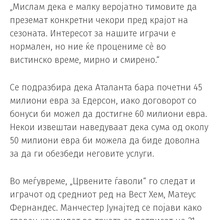
„Мислам дека е малку веројатно тимовите да
преземат конкретни чекори пред крајот на
сезоната. Интересот за нашите играчи е
нормален, но ние ќе процениме сè во
вистинско време, мирно и смирено.“
Се подразбира дека Аталанта бара почетни 45
милиони евра за Едерсон, иако договорот со
бонуси би можел да достигне 60 милиони евра.
Некои извештаи наведуваат дека сума од околу
50 милиони евра би можела да биде доволна
за да ги обезбеди неговите услуги.
Во меѓувреме, „Црвените ѓаволи“ го следат и
играчот од средниот ред на Вест Хем, Матеус
Фернандес. Манчестер Јунајтед се појави како