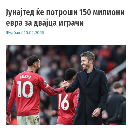
Јунајтед ќе потроши 150 милиони
евра за двајца играчи
Фудбал
/
15.05.2026