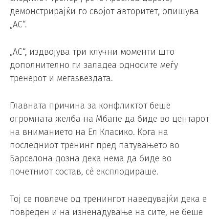
демонстрирајќи го својот авторитет, опишува
„AС“.
„АС“, издвојува три клучни моменти што
дополнително ги заладеа односите меѓу
тренерот и мегаѕвездата.
Главната причина за конфликтот беше
огромната желба на Мбапе да биде во центарот
на вниманието на Ел Класико. Кога на
последниот тренинг пред патувањето во
Барселона дозна дека нема да биде во
почетниот состав, сè експлодираше.
Тој се повлече од тренингот наведувајќи дека е
повреден и на изненадување на сите, не беше