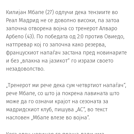
Килијан Мбапе (27) одлучи дека тензиите во
Реал Мадрид не се доволно високи, па затоа
започна отворена војна со тренерот Алваро
Арбело (43). По победата од 2:0 против Овиедо,
натпревар кој го започна како резерва,
францускиот напаѓач застана пред новинарите
и без „влакна на јазикот“ го изрази своето
незадоволство.
„Тренерот ми рече дека сум четвртиот напаѓач“,
рече Мбапе, со што ја покрена лавината што
може да го означи крајот на сезоната за
мадридскиот клуб, пишува „АС“, во текст
насловен „Мбапе влезе во војна“.