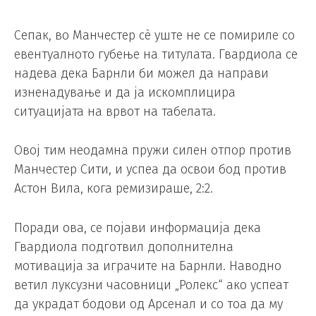
Сепак, во Манчестер сè уште не се помириле со
евентуалното губење на титулата. Гвардиола се
надева дека Барнли би можел да направи
изненадување и да ја искомплицира
ситуацијата на врвот на табелата.
Овој тим неодамна пружи силен отпор против
Манчестер Сити, и успеа да освои бод против
Астон Вила, кога ремизираше, 2:2.
Поради ова, се појави информација дека
Гвардиола подготвил дополнителна
мотивација за играчите на Барнли. Наводно
ветил луксузни часовници „Ролекс“ ако успеат
да украдат бодови од Арсенал и со тоа да му