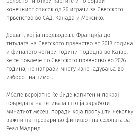
целосно ги откри картите и го објави
конечниот список од 26 играчи за Светското
првенство во САД, Канада и Мексико.
Дешан, кој ја предводеше Франција до
титулата на Светското првенство во 2018 година
и финалето четири години подоцна во Катар,
ќе се повлече по Светското првенство во 2026
година, не направи многу изненадувања во
изборот на тимот.
Мбапе веројатно ќе биде капитен и покрај
повредата на тетивата што ја заработи
минатиот месец, поради која пропушти неколку
важни натпревари во финишот на сезоната за
Реал Мадрид.