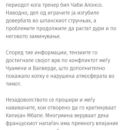
периодот кога тренер бил Чаби Алонсо.
Наводно, дел од играчите ја изгубиле
довербата во шпанскиот стручњак, а
проблемите продолжиле да растат дури и по
неговото заминување.
Според тие информации, тензиите го
достигнале својот врв по конфликтот меѓу
Чуамени и Валверде, што дополнително
покажало колку е нарушена атмосферата во
тимот.
Незадоволството се прошири и меѓу
навивачите, кои отворено да го критикуваат
Килијан Мбапе. Многумина веруваат дека
францускиот напаѓач има премногу влијание