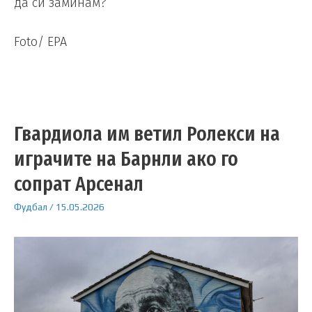
да си заминам?“
Foto/ EPA
Гвардиола им ветил Ролекси на
играчите на Барнли ако го
сопрат Арсенал
Фудбал
/
15.05.2026