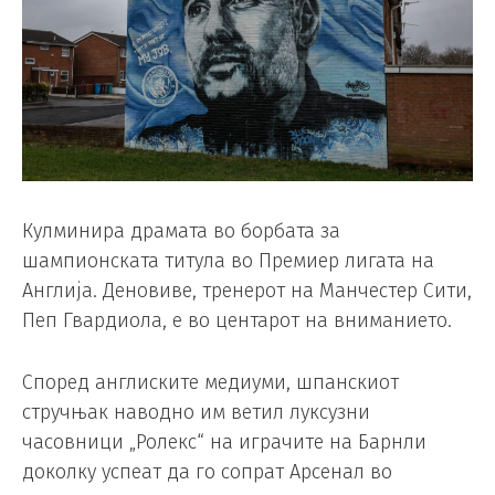
Кулминира драмата во борбата за
шампионската титула во Премиер лигата на
Англија. Деновиве, тренерот на Манчестер Сити,
Пеп Гвардиола, е во центарот на вниманието.
Според англиските медиуми, шпанскиот
стручњак наводно им ветил луксузни
часовници „Ролекс“ на играчите на Барнли
доколку успеат да го сопрат Арсенал во