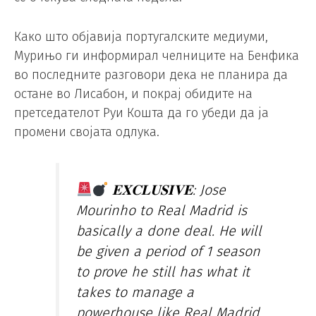
Како што објавија португалските медиуми,
Мурињо ги информирал челниците на Бенфика
во последните разговори дека не планира да
остане во Лисабон, и покрај обидите на
претседателот Руи Кошта да го убеди да ја
промени својата одлука.
𝐄𝐗𝐂𝐋𝐔𝐒𝐈𝐕𝐄: Jose
Mourinho to Real Madrid is
basically a done deal. He will
be given a period of 1 season
to prove he still has what it
takes to manage a
powerhouse like Real Madrid.