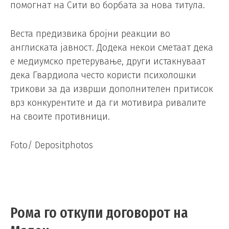
помогнат на Сити во борбата за нова титула.
Веста предизвика бројни реакции во
англиската јавност. Додека некои сметаат дека
е медиумско претерување, други истакнуваат
дека Гвардиола често користи психолошки
трикови за да изврши дополнителен притисок
врз конкурентите и да ги мотивира ривалите
на своите противници.
Foto/ Depositphotos
Рома го откупи договорот на