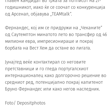
главен кандидат во трката за потписот на 21-
годишникот, иако ќе се соочат со конкуренција
од Арсенал, објавува „TEAMtalk“.
Фернандес, кој им се придружи на „Чеканите“
од Саутемптон минатото лето во трансфер од 46
милиони евра, импресионираше и покрај
борбата на Вест Хем да остане во лигата.
Јунајтед веќе контактирал со неговите
претставници и го гледа португалскиот
интернационалец како долгорочно решение во
средниот ред, потенцијално покрај капитенот
Бруно Фернандес или како негов наследник.
Foto/ Depositphotos