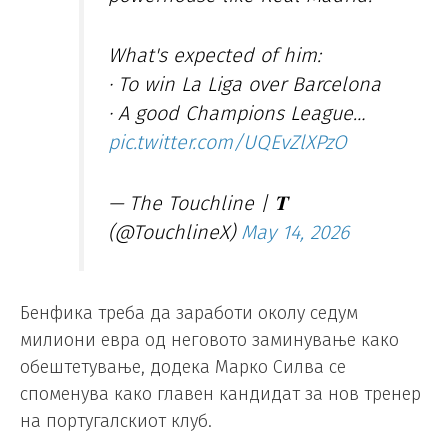
What's expected of him:
· To win La Liga over Barcelona
· A good Champions League…
pic.twitter.com/UQEvZlXPzO
— The Touchline | 𝐓
(@TouchlineX)
May 14, 2026
Бенфика треба да заработи околу седум
милиони евра од неговото заминување како
обештетување, додека Марко Силва се
споменува како главен кандидат за нов тренер
на португалскиот клуб.