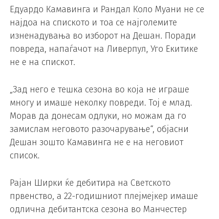
Едуардо Камавинга и Рандал Коло Муани не се
најдоа на спиското и тоа се најголемите
изненадувања во изборот на Дешан. Поради
повреда, напаѓачот на Ливерпул, Уго Екитике
не е на спискот.
„Зад него е тешка сезона во која не играше
многу и имаше неколку повреди. Тој е млад.
Морав да донесам одлуки, но можам да го
замислам неговото разочарување“, објасни
Дешан зошто Камавинга не е на неговиот
список.
Рајан Ширки ќе дебитира на Светското
првенство, а 22-годишниот плејмејкер имаше
одлична дебитантска сезона во Манчестер