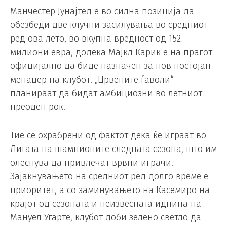
Манчестер Јунајтед е во силна позиција да
обезбеди две клучни засилувања во средниот
ред ова лето, во вкупна вредност од 152
милиони евра, додека Мајкл Карик е на прагот
официјално да биде назначен за нов постојан
менаџер на клубот. „Црвените ѓаволи“
планираат да бидат амбициозни во летниот
преоден рок.
Тие се охрабрени од фактот дека ќе играат во
Лигата на шампионите следната сезона, што им
олеснува да привлечат врвни играчи.
Зајакнувањето на средниот ред долго време е
приоритет, а со заминувањето на Касемиро на
крајот од сезоната и неизвесната иднина на
Мануел Угарте, клубот доби зелено светло да