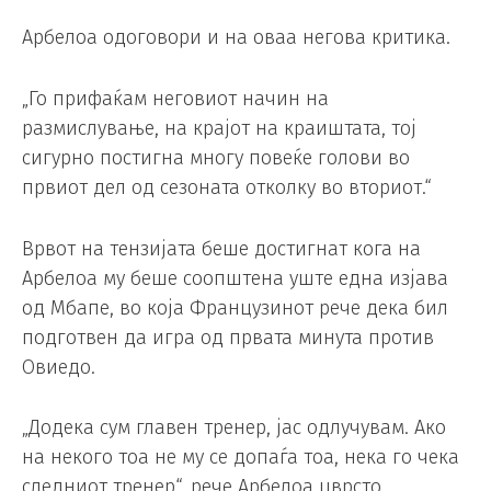
Арбелоа одоговори и на оваа негова критика.
„Го прифаќам неговиот начин на
размислување, на крајот на краиштата, тој
сигурно постигна многу повеќе голови во
првиот дел од сезоната отколку во вториот.“
Врвот на тензијата беше достигнат кога на
Арбелоа му беше соопштена уште една изјава
од Мбапе, во која Французинот рече дека бил
подготвен да игра од првата минута против
Овиедо.
„Додека сум главен тренер, јас одлучувам. Ако
на некого тоа не му се допаѓа тоа, нека го чека
следниот тренер“, рече Арбелоа цврсто,