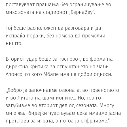
поставуваат прашања без ограничување во
микс зоната на стадионот „Бернабеу“.
Тој беше расположен да разговара и да
испраќа пораки, без намера да премолчи
ништо.
Вториот удар беше за тренерот, во форма на
директна критика за отпуштањето на Чаби
Алонсо, со кого Мбапе имаше добри односи.
„Добро ја започнавме сезоната, во првенството
и во Лигата на шампионите… Но, тоа го
загубивме во вториот дел од сезоната. Многу
ми е жал бидејќи чувствувам дека имавме јасна
претстава за играта, а потоа ја отфрливме.“