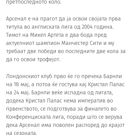
претпоследното коло.
Арсенал е на прагот да ја освои својата прва
титула во англиската лига од 2004 година.
Тимот на Микел Артета е два бода пред
актуелниот шампион Манчестер Сити и му
требаат две победи во последните две кола за
да го освои трофејот.
Лондонскиот клуб прво ќе го пречека Барнли
на 18 мај, а потоа ќе гостува кај Кристал Палас
на 24 мај. Барнли веќе испадна од лигата,
додека Кристал Палас нема императив во
првенството, се подготвува за финалето во
Конференциската лига, поради што се верува
дека Арсенал има поволен распоред до крајот
на сезоната.