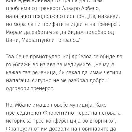
Кога еден новинар го праша дали има
проблеми со тренерот Алваро Арбело,
напаѓачот продолжи со ист тон. „Не, никакви,
но мора да ги прифатите идеите на тренерот.
Морам да работам за да бидам подобар од
Вини, Мастантуно и Гонзало…“
Тоа беше првиот удар, кој Арбелоа се обиде да
го ублажи во изјава за медиумите. „Не му ја
кажав таа реченица, би сакал да имам четири
напаѓачи, сигурно не ме разбрал добро…“
одговори тренерот.
Но, Мбапе имаше повеќе муниција. Како
претседателот Флорентино Перез на неговата
историска прес-конференција во вторникот,
Французинот им дозволи на новинарите да