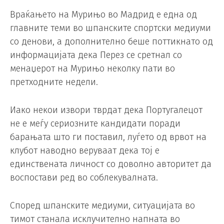
Враќањето на Мурињо во Мадрид е една од
главните теми во шпанските спортски медиуми
со денови, а дополнително беше поттикнато од
информацијата дека Перез се сретнал со
менаџерот на Мурињо неколку пати во
претходните недели.
Иако некои извори тврдат дека Португалецот
не е меѓу сериозните кандидати поради
барањата што ги поставил, луѓето од врвот на
клубот наводно веруваат дека тој е
единствената личност со доволно авторитет да
воспостави ред во соблекувалната.
Според шпанските медиуми, ситуацијата во
тимот станала исклучително напната во