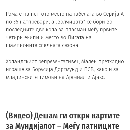
Рома е на петтото место на табелата во Серија А
по 36 натпревари, а „волчицата“ се бори во
последните две кола за пласман меѓу првите
четири екипи и место во Лигата на
шампионите следната сезона.
Холандскиот репрезентативец Мален претходно
играше за Борусија Дортмунд и ПСВ, како и за
младинските тимови на Арсенал и Ајакс.
(Видео) Дешам ги откри картите
за Мундијалот – Меѓу патниците