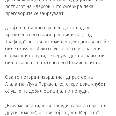
потписот на Едерсон, што сугерира дека
преговорите се забрзуваат.
Јунајтед наводно е решен да го додаде
Бразилецот во своите редови и на „Олд
Трафорд“ постои оптимизам дека договорот ќе
биде склучен. Иако сè уште не се испратени
формални понуди, се верува дека играчот би
бил отворен за преселба во Премиер лигата.
Ова го потврди извршниот директор на
Аталанта, Лука Перкаси, кој откри дека клубот
сè уште не добил официјални понуди.
„Немаме официјални понуди, само интерес од
други тимови“, изјави тој за „Туто Меркато“.