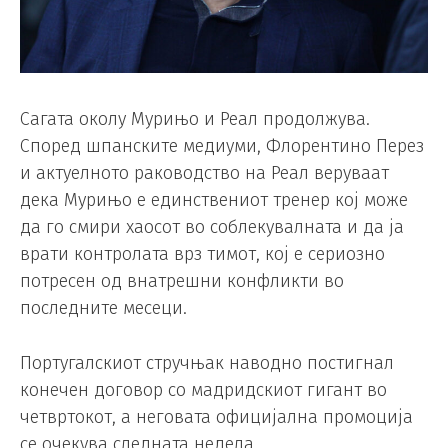
Сагата околу Мурињо и Реал продолжува.
Според шпанските медиуми, Флорентино Перез
и актуелното раководство на Реал веруваат
дека Мурињо е единствениот тренер кој може
да го смири хаосот во соблекувалната и да ја
врати контролата врз тимот, кој е сериозно
потресен од внатрешни конфликти во
последните месеци.
Португалскиот стручњак наводно постигнал
конечен договор со мадридскиот гигант во
четвртокот, а неговата официјална промоција
се очекува следната недела.