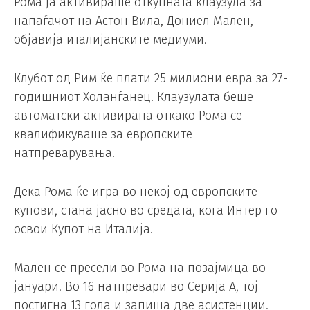
Рома ја активираше откупната клаузула за
напаѓачот на Астон Вила, Дониел Мален,
објавија италијанските медиуми.
Клубот од Рим ќе плати 25 милиони евра за 27-
годишниот Холанѓанец. Клаузулата беше
автоматски активирана откако Рома се
квалификуваше за европските
натпреварувања.
Дека Рома ќе игра во некој од европските
купови, стана јасно во средата, кога Интер го
освои Купот на Италија.
Мален се пресели во Рома на позајмица во
јануари. Во 16 натпревари во Серија А, тој
постигна 13 гола и запиша две асистенции.