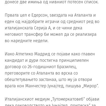
донесе две имиња од нивниот потесен список.
Првата цел е Едерсон, ѕвездата на Аталанта и
еден од најдобрите играчи од средниот ред во
италијанската Серија А, и се чини дека
неговиот трансфер би можел да се реализира
во наредните недели.
Иако Атлетико Мадрид се појави како главен
кандидат и дури постигна принципиелен
договор со 26-годишниот Бразилец,
преговорите со Аталанта во врска со
обештетувањето застанаа, што му ја отвори
врата кон Манчестер Јунајтед, пишува „Мирор“.
Италијанскиот медиум „Тутомеркатовеб“ објави
дека раководството на Јунајтед „притиска“ за