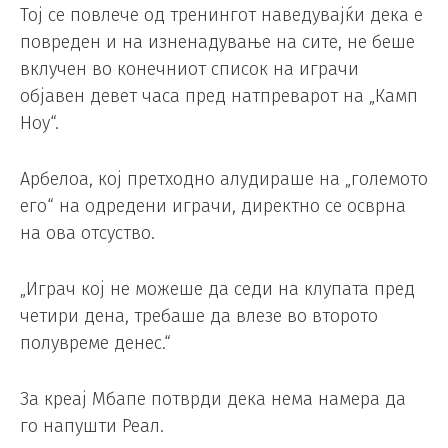
Тој се повлече од тренингот наведувајќи дека е
повреден и на изненадување на сите, не беше
вклучен во конечниот список на играчи
објавен девет часа пред натпреварот на „Камп
Ноу“.
Арбелоа, кој претходно алудираше на „големото
его“ на одредени играчи, директно се осврна
на ова отсуство.
„Играч кој не можеше да седи на клупата пред
четири дена, требаше да влезе во второто
полувреме денес.“
За креај Мбапе потврди дека нема намера да
го напушти Реал.