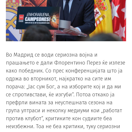
Во Мадрид се води сериозна војна и
прашањето е дали Флорентино Перез ќе излезе
како победник. Со прес конференцијата што ја
одржа во вторникот, најкратко на сите им
порача: „Јас сум Бог, а на изборите кој и да ми
се спротивстави, ќе изгуби“. Потоа откако ја
префрли вината за неуспешната сезона на
група ултраси и неколку медиуми кои „работат
против клубот“, критиките кон судиите беа
неизбежни. Тоа не беа критики, туку сериозни