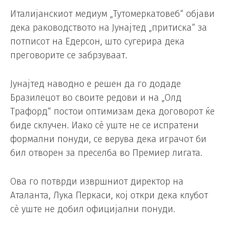
Италијанскиот медиум „Тутомеркатовеб“ објави
дека раководството на Јунајтед „притиска“ за
потписот на Едерсон, што сугерира дека
преговорите се забрзуваат.
Јунајтед наводно е решен да го додаде
Бразилецот во своите редови и на „Олд
Трафорд“ постои оптимизам дека договорот ќе
биде склучен. Иако сè уште не се испратени
формални понуди, се верува дека играчот би
бил отворен за преселба во Премиер лигата.
Ова го потврди извршниот директор на
Аталанта, Лука Перкаси, кој откри дека клубот
сè уште не добил официјални понуди.