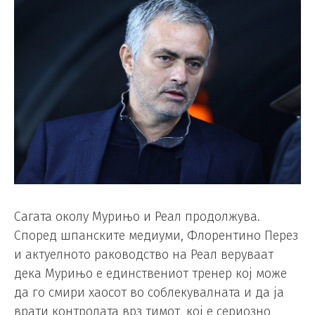
Сагата околу Мурињо и Реал продолжува.
Според шпанските медиуми, Флорентино Перез
и актуелното раководство на Реал веруваат
дека Мурињо е единствениот тренер кој може
да го смири хаосот во соблекувалната и да ја
врати контролата врз тимот, кој е сериозно