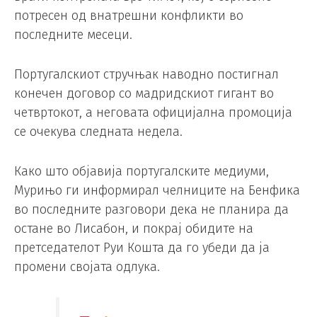
потресен од внатрешни конфликти во
последните месеци.
Португалскиот стручњак наводно постигнал
конечен договор со мадридскиот гигант во
четвртокот, а неговата официјална промоција
се очекува следната недела.
Како што објавија португалските медиуми,
Мурињо ги информирал челниците на Бенфика
во последните разговори дека не планира да
остане во Лисабон, и покрај обидите на
претседателот Руи Кошта да го убеди да ја
промени својата одлука.