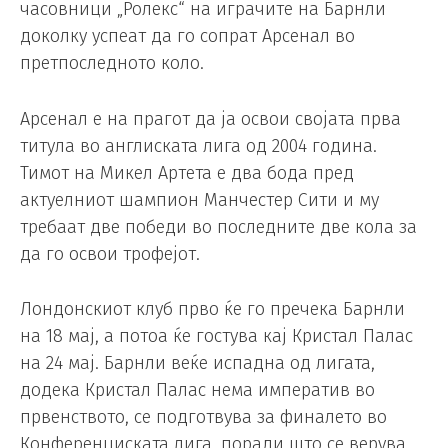
часовници „Ролекс“ на играчите на Барнли
доколку успеат да го сопрат Арсенал во
претпоследното коло.
Арсенал е на прагот да ја освои својата прва
титула во англиската лига од 2004 година.
Тимот на Микел Артета е два бода пред
актуелниот шампион Манчестер Сити и му
требаат две победи во последните две кола за
да го освои трофејот.
Лондонскиот клуб прво ќе го пречека Барнли
на 18 мај, а потоа ќе гостува кај Кристал Палас
на 24 мај. Барнли веќе испадна од лигата,
додека Кристал Палас нема императив во
првенството, се подготвува за финалето во
Конференциската лига, поради што се верува