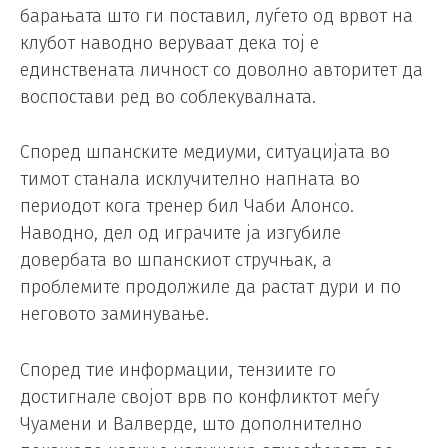
барањата што ги поставил, луѓето од врвот на
клубот наводно веруваат дека тој е
единствената личност со доволно авторитет да
воспостави ред во соблекувалната.
Според шпанските медиуми, ситуацијата во
тимот станала исклучително напната во
периодот кога тренер бил Чаби Алонсо.
Наводно, дел од играчите ја изгубиле
довербата во шпанскиот стручњак, а
проблемите продолжиле да растат дури и по
неговото заминување.
Според тие информации, тензиите го
достигнале својот врв по конфликтот меѓу
Чуамени и Валверде, што дополнително