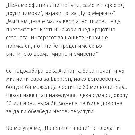
„Немаме официјални понуди, само интерес од
други тимови“, изјави тој за „Туто Меркато“.
„Мислам дека е малку веројатно тимовите да
преземат конкретни чекори пред крајот на
сезоната. Интересот за нашите играчи е
нормален, но ние ќе процениме сè во
вистинско време, мирно и смирено.“
Се подразбира дека Аталанта бара почетни 45
милиони евра за Едерсон, иако договорот со
бонуси би можел да достигне 60 милиони евра.
Некои извештаи наведуваат дека сума од околу
50 милиони евра би можела да биде доволна
за да ги обезбеди неговите услуги.
Во меѓувреме, „Црвените ѓаволи“ го следат и