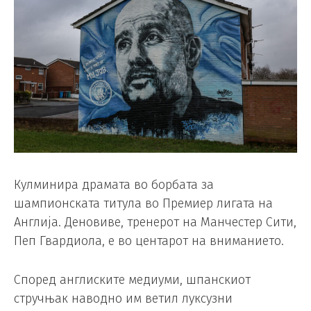
Кулминира драмата во борбата за
шампионската титула во Премиер лигата на
Англија. Деновиве, тренерот на Манчестер Сити,
Пеп Гвардиола, е во центарот на вниманието.
Според англиските медиуми, шпанскиот
стручњак наводно им ветил луксузни