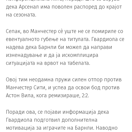
дека Арсенал има поволен распоред до крајот
на сезоната.
Сепак, во Манчестер сè уште не се помириле со
евентуалното губење на титулата. Гвардиола се
надева дека Барнли би можел да направи
изненадување и да ја искомплицира
ситуацијата на врвот на табелата.
Овој тим неодамна пружи силен отпор против
Манчестер Сити, и успеа да освои бод против
Астон Вила, кога ремизираше, 2:2.
Поради ова, се појави информација дека
Гвардиола подготвил дополнителна
мотивација за играчите на Барнли. Наводно