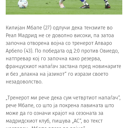
Килијан Мбапе (27) одлучи дека тензиите во
Реал Мадрид не се доволно високи, па затоа
започна отворена војна со тренерот Алваро
Арбело (43). По победата од 2:0 против Овиедо,
натпревар кој го започна како резерва,
францускиот напаѓач застана пред новинарите
и без „влакна на јазикот“ го изрази своето
незадоволство.
„Тренерот ми рече дека сум четвртиот напаѓач“,
рече Мбапе, со што ја покрена лавината што
може да го означи крајот на сезоната за
мадридскиот клуб, пишува „АС“, во текст