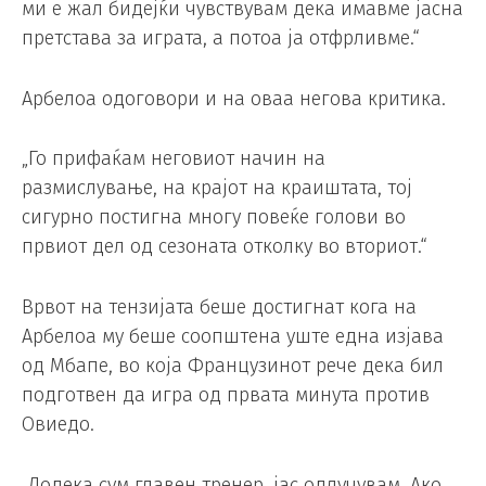
ми е жал бидејќи чувствувам дека имавме јасна
претстава за играта, а потоа ја отфрливме.“
Арбелоа одоговори и на оваа негова критика.
„Го прифаќам неговиот начин на
размислување, на крајот на краиштата, тој
сигурно постигна многу повеќе голови во
првиот дел од сезоната отколку во вториот.“
Врвот на тензијата беше достигнат кога на
Арбелоа му беше соопштена уште една изјава
од Мбапе, во која Французинот рече дека бил
подготвен да игра од првата минута против
Овиедо.
„Додека сум главен тренер, јас одлучувам. Ако