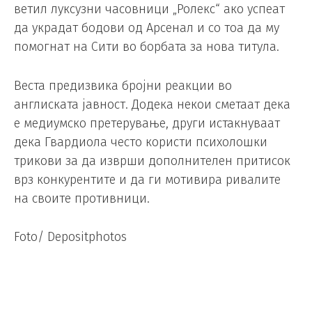
ветил луксузни часовници „Ролекс“ ако успеат
да украдат бодови од Арсенал и со тоа да му
помогнат на Сити во борбата за нова титула.
Веста предизвика бројни реакции во
англиската јавност. Додека некои сметаат дека
е медиумско претерување, други истакнуваат
дека Гвардиола често користи психолошки
трикови за да изврши дополнителен притисок
врз конкурентите и да ги мотивира ривалите
на своите противници.
Foto/ Depositphotos