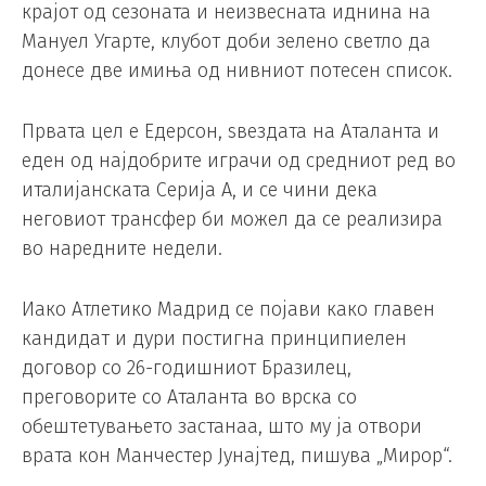
крајот од сезоната и неизвесната иднина на
Мануел Угарте, клубот доби зелено светло да
донесе две имиња од нивниот потесен список.
Првата цел е Едерсон, ѕвездата на Аталанта и
еден од најдобрите играчи од средниот ред во
италијанската Серија А, и се чини дека
неговиот трансфер би можел да се реализира
во наредните недели.
Иако Атлетико Мадрид се појави како главен
кандидат и дури постигна принципиелен
договор со 26-годишниот Бразилец,
преговорите со Аталанта во врска со
обештетувањето застанаа, што му ја отвори
врата кон Манчестер Јунајтед, пишува „Мирор“.