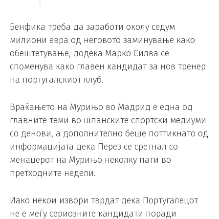
Бенфика треба да заработи околу седум
милиони евра од неговото заминување како
обештетување, додека Марко Силва се
споменува како главен кандидат за нов тренер
на португалскиот клуб.
Враќањето на Мурињо во Мадрид е една од
главните теми во шпанските спортски медиуми
со денови, а дополнително беше поттикнато од
информацијата дека Перез се сретнал со
менаџерот на Мурињо неколку пати во
претходните недели.
Иако некои извори тврдат дека Португалецот
не е меѓу сериозните кандидати поради