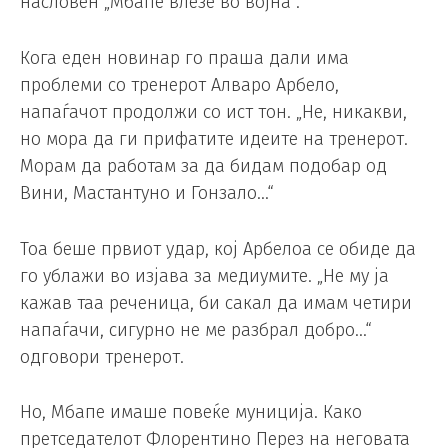
насловен „Мбапе влезе во војна“.
Кога еден новинар го праша дали има
проблеми со тренерот Алваро Арбело,
напаѓачот продолжи со ист тон. „Не, никакви,
но мора да ги прифатите идеите на тренерот.
Морам да работам за да бидам подобар од
Вини, Мастантуно и Гонзало…“
Тоа беше првиот удар, кој Арбелоа се обиде да
го ублажи во изјава за медиумите. „Не му ја
кажав таа реченица, би сакал да имам четири
напаѓачи, сигурно не ме разбрал добро…“
одговори тренерот.
Но, Мбапе имаше повеќе муниција. Како
претседателот Флорентино Перез на неговата