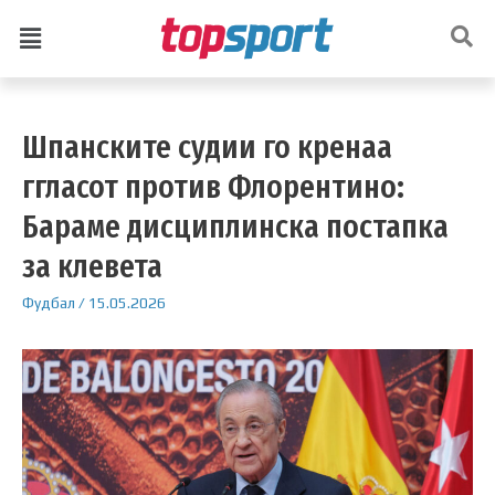
Шпанските судии го кренаа
ггласот против Флорентино:
Бараме дисциплинска постапка
за клевета
Фудбал
/
15.05.2026