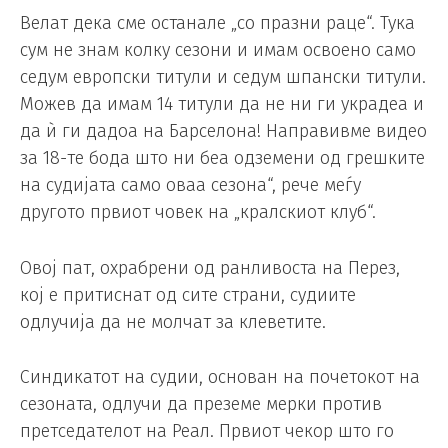
Велат дека сме останале „со празни раце“. Тука
сум не знам колку сезони и имам освоено само
седум европски титули и седум шпански титули.
Можев да имам 14 титули да не ни ги украдеа и
да ѝ ги дадоа на Барселона! Направивме видео
за 18-те бода што ни беа одземени од грешките
на судијата само оваа сезона“, рече меѓу
другото првиот човек на „кралскиот клуб“.
Овој пат, охрабрени од ранливоста на Перез,
кој е притиснат од сите страни, судиите
одлучија да не молчат за клеветите.
Синдикатот на судии, основан на почетокот на
сезоната, одлучи да преземе мерки против
претседателот на Реал. Првиот чекор што го