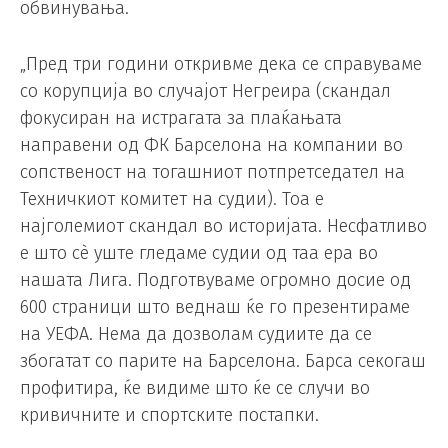
обвинувања.
„Пред три години откривме дека се справуваме
со корупција во случајот Негреира (скандал
фокусиран на истрагата за плаќањата
направени од ФК Барселона на компании во
сопственост на тогашниот потпретседател на
Техничкиот комитет на судии). Тоа е
најголемиот скандал во историјата. Несфатливо
е што сè уште гледаме судии од таа ера во
нашата Лига. Подготвуваме огромно досие од
600 страници што веднаш ќе го презентираме
на УЕФА. Нема да дозволам судиите да се
збогатат со парите на Барселона. Барса секогаш
профитира, ќе видиме што ќе се случи во
кривичните и спортските постапки.