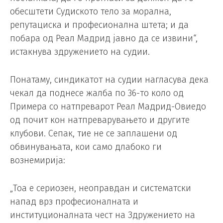
обесштети Судиското тело за морална,
репутациска и професионална штета; и да
побара од Реал Мадрид јавно да се извини“,
истакнува здружението на судии.
Понатаму, синдикатот на судии нагласува дека
чекал да поднесе жалба по 36-то коло од
Примера со натпреварот Реал Мадрид-Овиедо
од почит кон натпреварувањето и другите
клубови. Сепак, тие не се заплашени од
обвинувањата, кои само длабоко ги
вознемирија:
„Тоа е сериозен, неоправдан и систематски
напад врз професионалната и
институционалната чест на Здружението на