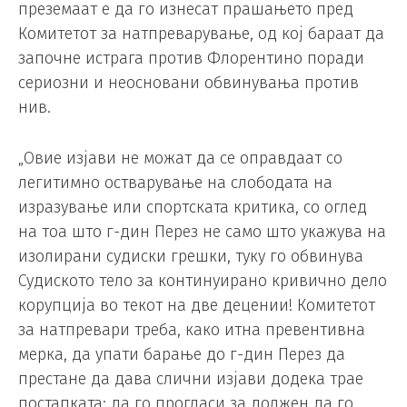
преземаат е да го изнесат прашањето пред
Комитетот за натпреварување, од кој бараат да
започне истрага против Флорентино поради
сериозни и неосновани обвинувања против
нив.
„Овие изјави не можат да се оправдаат со
легитимно остварување на слободата на
изразување или спортската критика, со оглед
на тоа што г-дин Перез не само што укажува на
изолирани судиски грешки, туку го обвинува
Судиското тело за континуирано кривично дело
корупција во текот на две децении! Комитетот
за натпревари треба, како итна превентивна
мерка, да упати барање до г-дин Перез да
престане да дава слични изјави додека трае
постапката; да го прогласи за должен да го