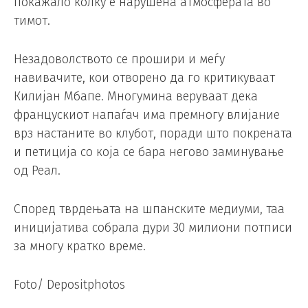
покажало колку е нарушена атмосферата во
тимот.
Незадоволството се прошири и меѓу
навивачите, кои отворено да го критикуваат
Килијан Мбапе. Многумина веруваат дека
францускиот напаѓач има премногу влијание
врз настаните во клубот, поради што покрената
и петиција со која се бара негово заминување
од Реал.
Според тврдењата на шпанските медиуми, таа
иницијатива собрала дури 30 милиони потписи
за многу кратко време.
Foto/ Depositphotos