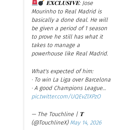
𝐄𝐗𝐂𝐋𝐔𝐒𝐈𝐕𝐄: Jose
Mourinho to Real Madrid is
basically a done deal. He will
be given a period of 1 season
to prove he still has what it
takes to manage a
powerhouse like Real Madrid.
What's expected of him:
· To win La Liga over Barcelona
· A good Champions League…
pic.twitter.com/UQEvZlXPzO
— The Touchline | 𝐓
(@TouchlineX)
May 14, 2026