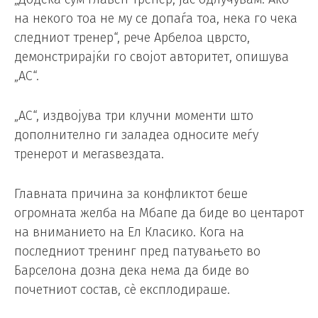
на некого тоа не му се допаѓа тоа, нека го чека
следниот тренер“, рече Арбелоа цврсто,
демонстрирајќи го својот авторитет, опишува
„AС“.
„АС“, издвојува три клучни моменти што
дополнително ги заладеа односите меѓу
тренерот и мегаѕвездата.
Главната причина за конфликтот беше
огромната желба на Мбапе да биде во центарот
на вниманието на Ел Класико. Кога на
последниот тренинг пред патувањето во
Барселона дозна дека нема да биде во
почетниот состав, сè експлодираше.