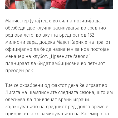
Манчестер Јунајтед е во силна позиција да
обезбеди две клучни засилувања во средниот
ред ова лето, во вкупна вредност од 152
милиони евра, додека Мајкл Карик е на прагот
официјално да биде назначен за нов постојан
менаџер на клубот. „Црвените ѓаволи“
планираат да бидат амбициозни во летниот
преоден рок.
Тие се охрабрени од фактот дека ќе играат во
Лигата на шампионите следната сезона, што им
олеснува да привлечат врвни играчи.
Зајакнувањето на средниот ред долго време е
приоритет, а со заминувањето на Касемиро на