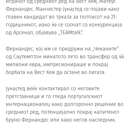
играчот од средниот ред на Вест Хем, Матеус
Фернандес. Манчестер Јунајтед се појави како
главен кандидат во трката за потписот на 21-
годишникот, иако ќе се соочат со конкуренција
од Арсенал, објавува „TEAMtalk“.
Фернандес, кој им се придружи на „Чеканите“
од Саутемптон минатото лето во трансфер од 46
милиони евра, импресионираше и покрај
борбата на Вест Хем да остане во лигата.
Јунајтед веќе контактирал со неговите
претставници и го гледа португалскиот
интернационалец како долгорочно решение во
средниот ред, потенцијално покрај капитенот
Бруно Фернандес или како негов наследник.