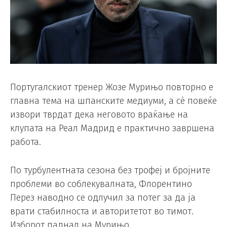
Португалскиот тренер Жозе Мурињо повторно е
главна тема на шпанските медиуми, а сè повеќе
извори тврдат дека неговото враќање на
клупата на Реал Мадрид е практично завршена
работа.
По турбулентната сезона без трофеј и бројните
проблеми во соблекувалната, Флорентино
Перез наводно се одлучил за потег за да ја
врати стабилноста и авторитетот во тимот.
Изборот паднал на Мурињо.