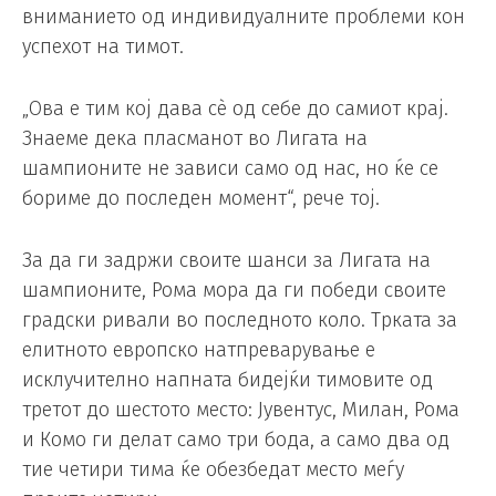
вниманието од индивидуалните проблеми кон
успехот на тимот.
„Ова е тим кој дава сè од себе до самиот крај.
Знаеме дека пласманот во Лигата на
шампионите не зависи само од нас, но ќе се
бориме до последен момент“, рече тој.
За да ги задржи своите шанси за Лигата на
шампионите, Рома мора да ги победи своите
градски ривали во последното коло. Трката за
елитното европско натпреварување е
исклучително напната бидејќи тимовите од
третот до шестото место: Јувентус, Милан, Рома
и Комо ги делат само три бода, а само два од
тие четири тима ќе обезбедат место меѓу