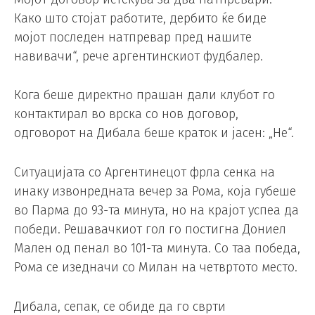
Како што стојат работите, дербито ќе биде
мојот последен натпревар пред нашите
навивачи“, рече аргентинскиот фудбалер.
Кога беше директно прашан дали клубот го
контактирал во врска со нов договор,
одговорот на Дибала беше краток и јасен: „Не“.
Ситуацијата со Аргентинецот фрла сенка на
инаку извонредната вечер за Рома, која губеше
во Парма до 93-та минута, но на крајот успеа да
победи. Решавачкиот гол го постигна Дониел
Мален од пенал во 101-та минута. Со таа победа,
Рома се изедначи со Милан на четвртото место.
Дибала, сепак, се обиде да го сврти