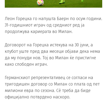
Леон Горецка го напушта Баерн по осум години.
31-годишниот играч од средниот ред ја
продолжува кариерата во Милан.
Договорот на Горецка истекува на 30 јуни, а
клубот уште пред два месеци објави дека нема
да му понуди нов. Тој во Милан ќе пристигне
како слободен играч.
Германскиот репрезентативец се согласи на
тригодишен договор со Милан со плата од пет
милиони евра по сезона. Сè треба да биде
официјално потврдено наскоро.