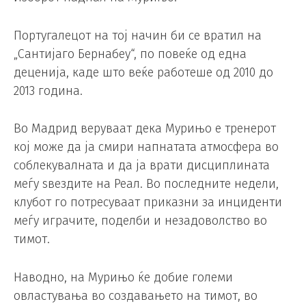
Португалецот на тој начин би се вратил на
„Сантијаго Бернабеу“, по повеќе од една
деценија, каде што веќе работеше од 2010 до
2013 година.
Во Мадрид веруваат дека Мурињо е тренерот
кој може да ја смири напнатата атмосфера во
соблекувалната и да ја врати дисциплината
меѓу ѕвездите на Реал. Во последните недели,
клубот го потресуваат приказни за инциденти
меѓу играчите, поделби и незадоволство во
тимот.
Наводно, на Мурињо ќе добие големи
овластувања во создавањето на тимот, во