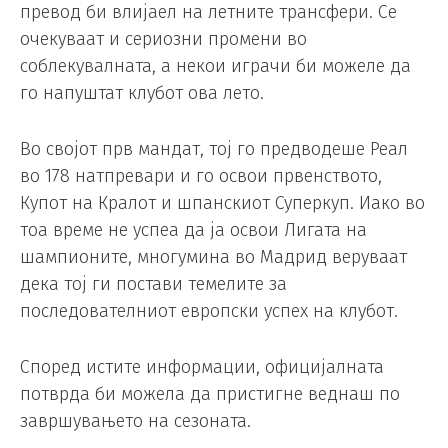
превод би влијаел на летните трансфери. Се
очекуваат и сериозни промени во
соблекувалната, а некои играчи би можеле да
го напуштат клубот ова лето.
Во својот прв мандат, тој го предводеше Реал
во 178 натпревари и го освои првенството,
Купот на Кралот и шпанскиот Суперкуп. Иако во
тоа време не успеа да ја освои Лигата на
шампионите, многумина во Мадрид веруваат
дека тој ги постави темелите за
последователниот европски успех на клубот.
Според истите информации, официјалната
потврда би можела да пристигне веднаш по
завршувањето на сезоната.