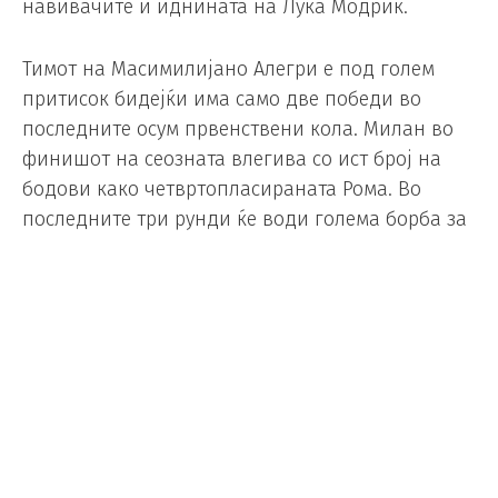
навивачите и иднината на Лука Модриќ.
Тимот на Масимилијано Алегри е под голем
притисок бидејќи има само две победи во
последните осум првенствени кола. Милан во
финишот на сеозната влегива со ист број на
бодови како четвртопласираната Рома. Во
последните три рунди ќе води голема борба за
пласман во Лигата на шампионите.
Ситуацијата е дополнително комплицирана од
протестите на навивачите од „Курва Суд“, кои,
слично како и минатата година, изразија
незадоволство од амбициите и работата на
раководството, а беше покрената и петиција
против извршниот директор Џорџо Фурлани,
пишува „Сиемпре Милан“.