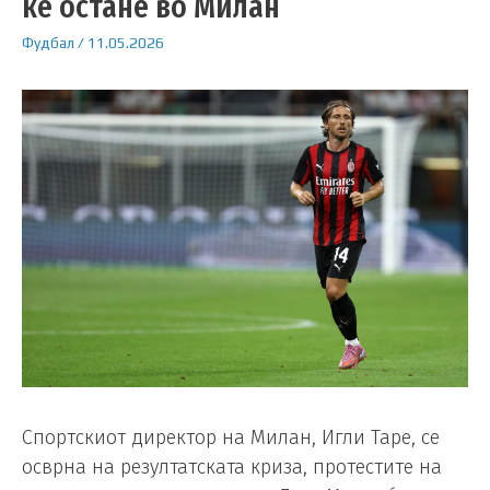
ќе остане во Милан
Фудбал
/
11.05.2026
Спортскиот директор на Милан, Игли Таре, се
осврна на резултатската криза, протестите на