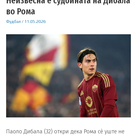
Неизвесна е судбината на Дибала
во Рома
Фудбал
/
11.05.2026
Паоло Дибала (32) откри дека Рома сè уште не