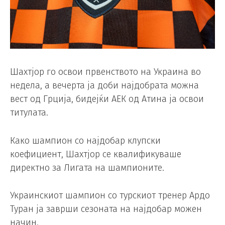
Шахтјор го освои првенството на Украина во
недела, а вечерта ја доби најдобрата можна
вест од Грција, бидејќи АЕК од Атина ја освои
титулата.
Како шампион со најдобар клупски
коефициент, Шахтјор се квалификуваше
директно за Лигата на шампионите.
Украинскиот шампион со турскиот тренер Ардо
Туран ја заврши сезоната на најдобар можен
начин.