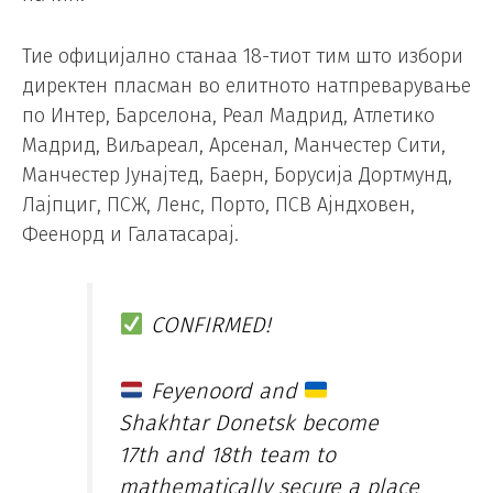
Тие официјално станаа 18-тиот тим што избори
директен пласман во елитното натпреварување
по Интер, Барселона, Реал Мадрид, Атлетико
Мадрид, Виљареал, Арсенал, Манчестер Сити,
Манчестер Јунајтед, Баерн, Борусија Дортмунд,
Лајпциг, ПСЖ, Ленс, Порто, ПСВ Ајндховен,
Феенорд и Галатасарај.
CONFIRMED!
Feyenoord and
Shakhtar Donetsk become
17th and 18th team to
mathematically secure a place