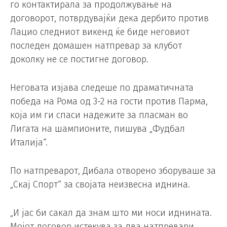
го контактирала за продолжување на
договорот, потврдувајќи дека дербито против
Лацио следниот викенд ќе биде неговиот
последен домашен натпревар за клубот
доколку не се постигне договор.
Неговата изјава следеше по драматичната
победа на Рома од 3-2 на гости против Парма,
која им ги спаси надежите за пласман во
Лигата на шампионите, пишува „Фудбал
Италија“.
По натпреварот, Дибала отворено зборуваше за
„Скај Спорт“ за својата неизвесна иднина.
„И јас би сакал да знам што ми носи иднината.
Мојот договор истекува за два натпревари.