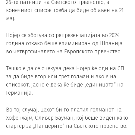
26-те патници на Светското првенство, а
конечниот список треба да биде објавен на 21
мај.
Нојер се збогува со репрезентацијата во 2024
година откако беше елиминиран од Шпанија
во четвртфиналето на Европското првенство.
Тешко е да се очекува дека Нојер ќе оди на СП
за да биде втор или трет голман и ако е на
списокот, јасно е дека ќе биде „единицата“ на
Германија.
Во тој случај, цехот би го платил голманот на
Хофенхајм, Оливер Бауман, кој беше виден како
стартер за „Панцерите“ на Светското првенство.