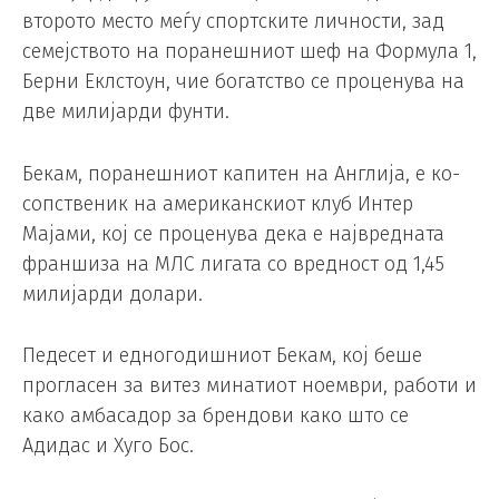
второто место меѓу спортските личности, зад
семејството на поранешниот шеф на Формула 1,
Берни Еклстоун, чие богатство се проценува на
две милијарди фунти.
Бекам, поранешниот капитен на Англија, е ко-
сопственик на американскиот клуб Интер
Мајами, кој се проценува дека е највредната
франшиза на МЛС лигата со вредност од 1,45
милијарди долари.
Педесет и едногодишниот Бекам, кој беше
прогласен за витез минатиот ноември, работи и
како амбасадор за брендови како што се
Адидас и Хуго Бос.