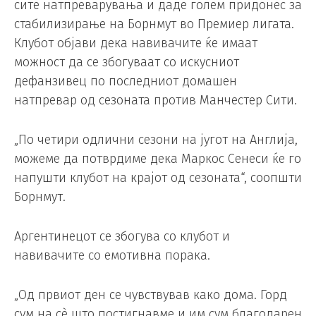
сите натпреварувања и даде голем придонес за
стабилизирање на Борнмут во Премиер лигата.
Клубот објави дека навивачите ќе имаат
можност да се збогуваат со искусниот
дефанзивец по последниот домашен
натпревар од сезоната против Манчестер Сити.
„По четири одлични сезони на југот на Англија,
можеме да потврдиме дека Маркос Сенеси ќе го
напушти клубот на крајот од сезоната“, соопшти
Борнмут.
Аргентинецот се збогува со клубот и
навивачите со емотивна порака.
„Од првиот ден се чувствував како дома. Горд
сум на сè што постигнавме и им сум благодарен