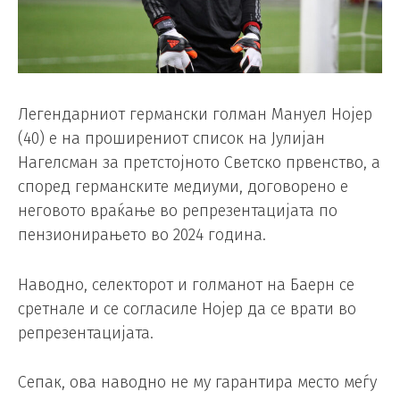
Легендарниот германски голман Мануел Нојер
(40) е на проширениот список на Јулијан
Нагелсман за претстојното Светско првенство, а
според германските медиуми, договорено е
неговото враќање во репрезентацијата по
пензионирањето во 2024 година.
Наводно, селекторот и голманот на Баерн се
сретнале и се согласиле Нојер да се врати во
репрезентацијата.
Сепак, ова наводно не му гарантира место меѓу