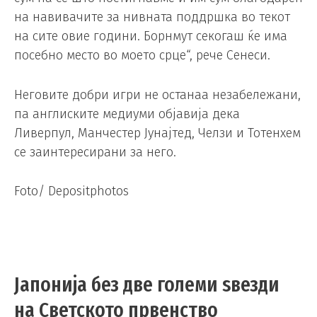
на навивачите за нивната поддршка во текот
на сите овие години. Борнмут секогаш ќе има
посебно место во моето срце“, рече Сенеси.
Неговите добри игри не останаа незабележани,
па англиските медиуми објавија дека
Ливерпул, Манчестер Јунајтед, Челзи и Тотенхем
се заинтересирани за него.
Foto/ Depositphotos
Јапонија без две големи ѕвезди
на Светското првенство