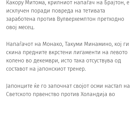
Какору Митома, крилниот напаѓач на Брајтон, е
исклучен поради повреда на тетивата
заработена против Вулверхемптон претходно
овој месец.
Напаѓачот на Монако, Такуми Минамино, кој ги
скина предните вкрстени лигаменти на левото
колено во декември, исто така отсуствува од
составот на јапонскиот тренер.
Јапонците ќе го започнат својот осми настап на
Светското првенство против Холандија во
Далас на 14 јуни, пред да се соочат со Тунис на
20 јуни во Монтереј и Шведска на 25 јуни, исто
така во Далас, во преостанатите натпревари од
Групата Ф.