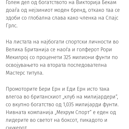
Голем дел од богатството на Викторија Бекам
доаѓа од нејзиниот моден бренд, откако таа се
здоби со глобална слава како членка на Спајс
Грлс.
На листата на најбогати спортски личности во
Велика Британија се наоѓа и голферот Рори
Мекилрој со проценети 325 милиони фунти по
освојувањето на втората последователна
Мастерс титула.
Промоторите Бери Ерн и Еди Ерн исто така
влегоа во британскиот „клуб на милијардери“,
со вкупно богатство од 1,035 милијарди фунти.
Нивната компанија „Мехрум Спорт“ е еден од
лидерите во светот на боксот, пикадото и
снукерот.