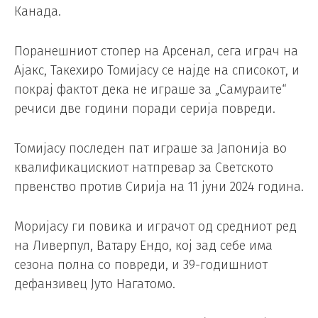
Канада.
Поранешниот стопер на Арсенал, сега играч на
Ајакс, Такехиро Томијасу се најде на списокот, и
покрај фактот дека не играше за „Самураите“
речиси две години поради серија повреди.
Томијасу последен пат играше за Јапонија во
квалификацискиот натпревар за Светското
првенство против Сирија на 11 јуни 2024 година.
Моријасу ги повика и играчот од средниот ред
на Ливерпул, Ватару Ендо, кој зад себе има
сезона полна со повреди, и 39-годишниот
дефанзивец Јуто Нагатомо.