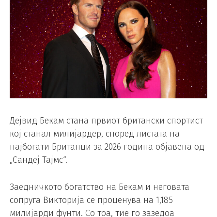
Дејвид Бекам стана првиот британски спортист
кој станал милијардер, според листата на
најбогати Британци за 2026 година објавена од
„Сандеј Тајмс“.
Заедничкото богатство на Бекам и неговата
сопруга Викторија се проценува на 1,185
милијарди фунти. Со тоа, тие го зазедоа