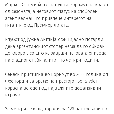
Маркос Сенеси ќе го напушти Борнмут на крајот
од сезоната, а неговиот статус на слободен
агент веднаш го привлече интересот на
гигантите од Премиер лигата.
Клубот од јужна Англија официјално потврди
дека аргентинскиот стопер нема да го обнови
договорот, со што ќе заврши неговата епизода
на стадионот „Виталити“ по четири години.
Сенеси пристигна во Борнмут во 2022 година од
Феенорд и за време на престојот во клубот
израсна во еден од најважните дефанзивни
играчи.
За четири сезони, тој одигра 126 натпревари во