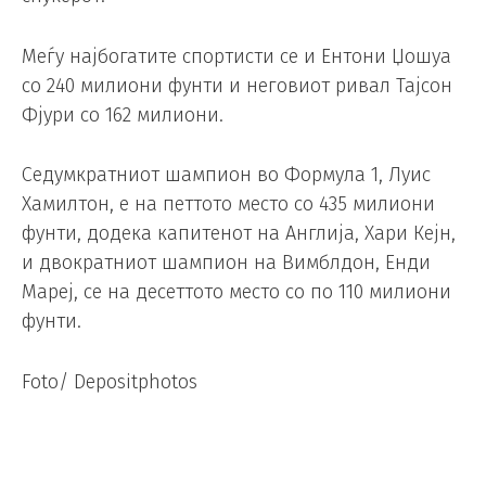
Меѓу најбогатите спортисти се и Ентони Џошуа
со 240 милиони фунти и неговиот ривал Тајсон
Фјури со 162 милиони.
Седумкратниот шампион во Формула 1, Луис
Хамилтон, е на петтото место со 435 милиони
фунти, додека капитенот на Англија, Хари Кејн,
и двократниот шампион на Вимблдон, Енди
Мареј, се на десеттото место со по 110 милиони
фунти.
Foto/ Depositphotos