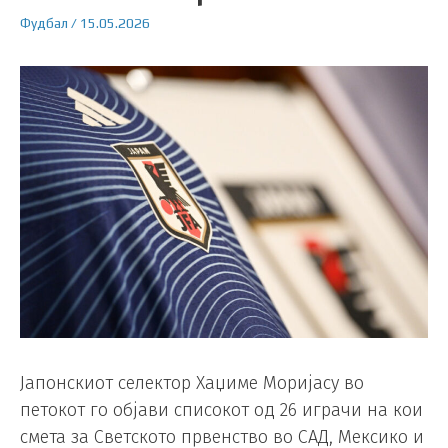
Фудбал
/
15.05.2026
Јапонскиот селектор Хаџиме Моријасу во
петокот го објави списокот од 26 играчи на кои
смета за Светското првенство во САД, Мексико и