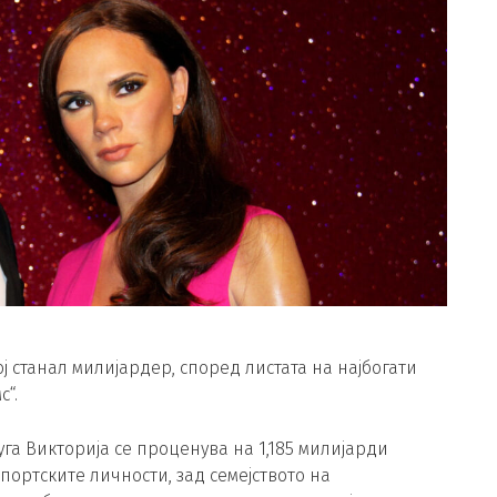
ј станал милијардер, според листата на најбогати
с“.
га Викторија се проценува на 1,185 милијарди
спортските личности, зад семејството на