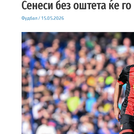
Сенеси без оштета ќе г
Фудбал
/
15.05.2026