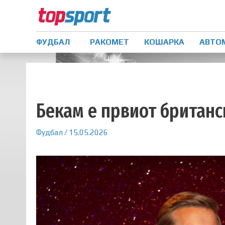
ФУДБАЛ
РАКОМЕТ
КОШАРКА
АВТО
Бекам е првиот британс
Фудбал
/
15.05.2026