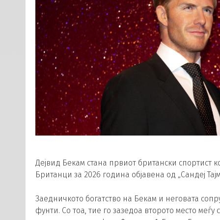
Дејвид Бекам стана првиот британски спортист ко
Британци за 2026 година објавена од „Сандеј Тајм
Заедничкото богатство на Бекам и неговата сопру
фунти. Со тоа, тие го зазедоа второто место меѓу 