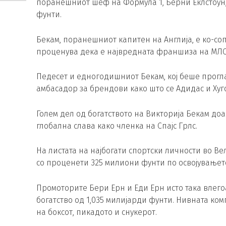
поранешниот шеф на Формула 1, Берни Еклстоун,
фунти.
Бекам, поранешниот капитен на Англија, е ко-соп
проценува дека е највредната франшиза на МЛС л
Педесет и едногодишниот Бекам, кој беше прогла
амбасадор за брендови како што се Адидас и Хуго
Голем дел од богатството на Викторија Бекам доа
глобална слава како членка на Спајс Грлс.
На листата на најбогати спортски личности во В
со проценети 325 милиони фунти по освојувањето
Промоторите Бери Ерн и Еди Ерн исто така влегоа
богатство од 1,035 милијарди фунти. Нивната ком
на боксот, пикадото и снукерот.