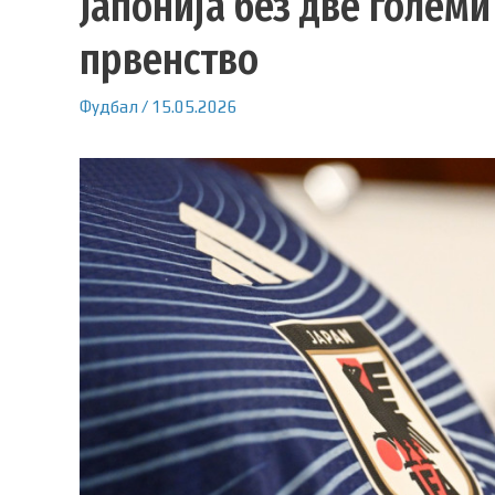
Јапонија без две големи
првенство
Фудбал
/
15.05.2026