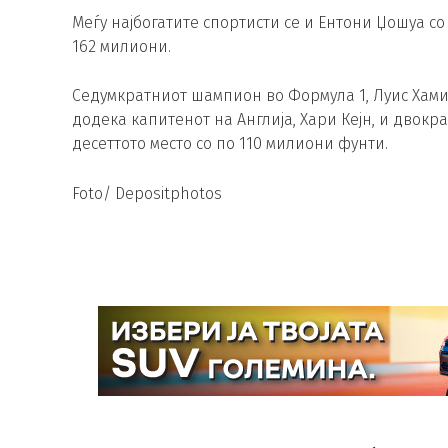
Меѓу најбогатите спортисти се и Ентони Џошуа со
162 милиони.
Седумкратниот шампион во Формула 1, Луис Хамил
додека капитенот на Англија, Хари Кејн, и двокр
десеттото место со по 110 милиони фунти.
Foto/ Depositphotos