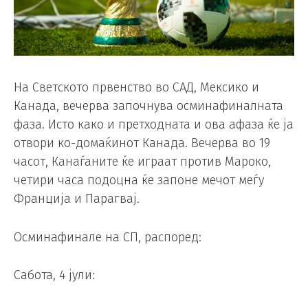
На Светското првенство во САД, Мексико и
Канада, вечерва започнува осминафиналната
фаза. Исто како и претходната и ова афаза ќе ја
отвори ко-домаќинот Канада. Вечерва во 19
часот, Канаѓаните ќе играат против Мароко,
четири часа подоцна ќе запоне мечот меѓу
Франција и Парагвај.
Осминафинале на СП, распоред:
Сабота, 4 јули: