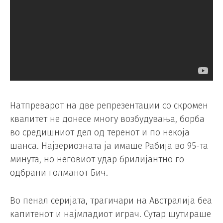
Натпреварот на две репрезентации со скромен
квалитет не донесе многу возбудувања, борба
во средишниот дел од теренот и по некоја
шанса. Најзериозната ја имаше Рабија во 95-та
минута, но неговиот удар брилијантно го
одбрани голманот Бич.
Во пенал серијата, трагичари на Австралија беа
капитенот и најмладиот играч. Сутар шутираше