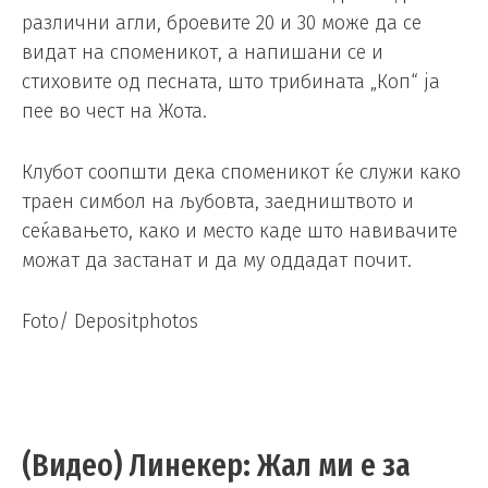
различни агли, броевите 20 и 30 може да се
видат на споменикот, а напишани се и
стиховите од песната, што трибината „Коп“ ја
пее во чест на Жота.
Клубот соопшти дека споменикот ќе служи како
траен симбол на љубовта, заедништвото и
сеќавањето, како и место каде што навивачите
можат да застанат и да му оддадат почит.
Foto/ Depositphotos
(Видео) Линекер: Жал ми е за