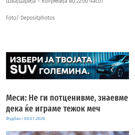
Швајцарија – Колумбија во 22:00 часот
Foto/ Depositphotos
Меси: Не ги потценивме, знаевме
дека ќе играме тежок меч
Фудбал
/
04.07.2026