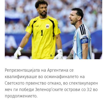
Репрезентацијата на Аргентина се
квалификуваше во осминафиналето на
Светското првенство откако, во спектакуларен
меч ги победи Зеленор’ските острови со 3:2 во
продолжението.