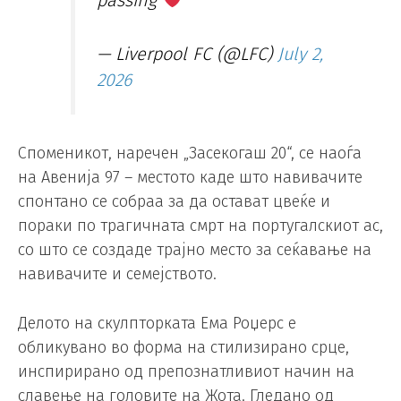
— Liverpool FC (@LFC)
July 2,
2026
Споменикот, наречен „Засекогаш 20“, се наоѓа
на Авенија 97 – местото каде што навивачите
спонтано се собраа за да остават цвеќе и
пораки по трагичната смрт на португалскиот ас,
со што се создаде трајно место за сеќавање на
навивачите и семејството.
Делото на скулпторката Ема Роџерс е
обликувано во форма на стилизирано срце,
инспирирано од препознатливиот начин на
славење на головите на Жота. Гледано од