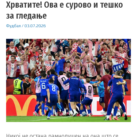
Хрватите! Ова е сурово и тешко
за гледање
Фудбал
/
03.07.2026
Никој не остана рамнодушен на она што се