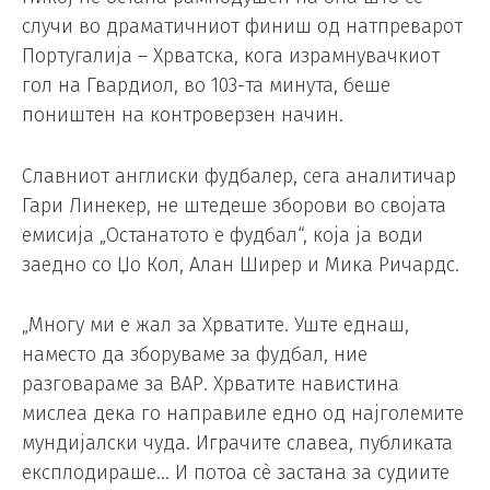
случи во драматичниот финиш од натпреварот
Португалија – Хрватска, кога израмнувачкиот
гол на Гвардиол, во 103-та минута, беше
поништен на контроверзен начин.
Славниот англиски фудбалер, сега аналитичар
Гари Линекер, не штедеше зборови во својата
емисија „Останатото е фудбал“, која ја води
заедно со Џо Кол, Алан Ширер и Мика Ричардс.
„Многу ми е жал за Хрватите. Уште еднаш,
наместо да зборуваме за фудбал, ние
разговараме за ВАР. Хрватите навистина
мислеа дека го направиле едно од најголемите
мундијалски чуда. Играчите славеа, публиката
експлодираше… И потоа сè застана за судиите