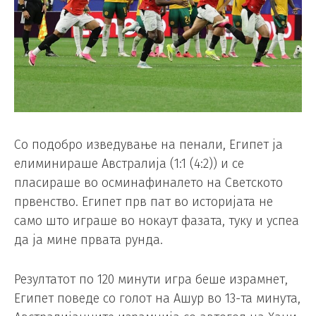
Со подобро изведување на пенали, Египет ја
елиминираше Австралија (1:1 (4:2)) и се
пласираше во осминафиналето на Светското
првенство. Египет прв пат во историјата не
само што играше во нокаут фазата, туку и успеа
да ја мине првата рунда.
Резултатот по 120 минути игра беше израмнет,
Египет поведе со голот на Ашур во 13-та минута,