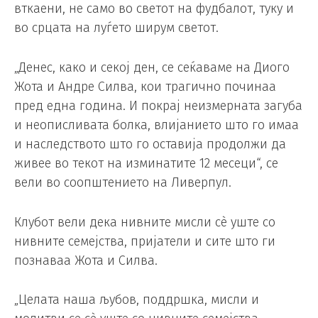
вткаени, не само во светот на фудбалот, туку и
во срцата на луѓето ширум светот.
„Денес, како и секој ден, се сеќаваме на Диого
Жота и Андре Силва, кои трагично починаа
пред една година. И покрај неизмерната загуба
и неописливата болка, влијанието што го имаа
и наследството што го оставија продолжи да
живее во текот на изминатите 12 месеци“, се
вели во соопштението на Ливерпул.
Клубот вели дека нивните мисли сè уште со
нивните семејства, пријатели и сите што ги
познаваа Жота и Силва.
„Целата наша љубов, поддршка, мисли и