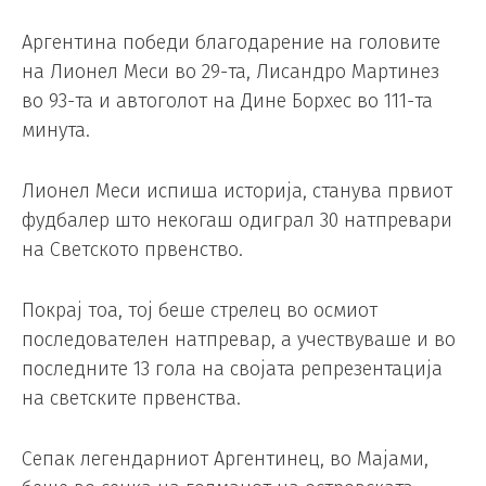
Аргентина победи благодарение на головите
на Лионел Меси во 29-та, Лисандро Мартинез
во 93-та и автоголот на Дине Борхес во 111-та
минута.
Лионел Меси испиша историја, станува првиот
фудбалер што некогаш одиграл 30 натпревари
на Светското првенство.
Покрај тоа, тој беше стрелец во осмиот
последователен натпревар, а учествуваше и во
последните 13 гола на својата репрезентација
на светските првенства.
Сепак легендарниот Аргентинец, во Мајами,