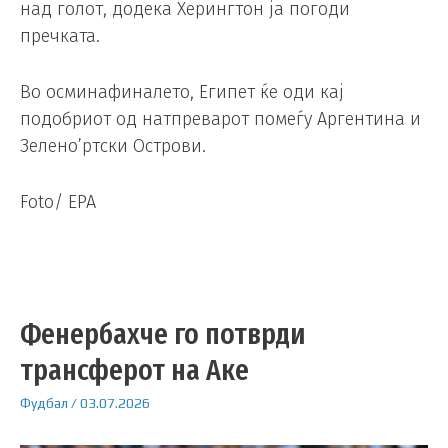
над голот, додека Херингтон ја погоди
пречката.
Во осминафиналето, Египет ќе оди кај
подобриот од натпреварот помеѓу Аргентина и
Зелено’ртски Острови.
Foto/ EPA
Фенербахче го потврди
трансферот на Аке
Фудбал
/
03.07.2026