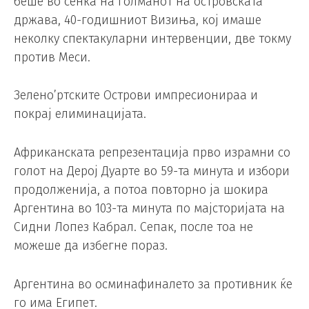
беше во сенка на голманот на островската
држава, 40-годишниот Визиња, кој имаше
неколку спектакуларни интервенции, две токму
против Меси.
Зелено’ртските Острови импресионираа и
покрај елиминацијата.
Африканската репрезентација прво израмни со
голот на Дерој Дуарте во 59-та минута и избори
продолженија, а потоа повторно ја шокира
Аргентина во 103-та минута по мајсторијата на
Сидни Лопез Кабрал. Сепак, после тоа не
можеше да избегне пораз.
Аргентина во осминафиналето за противник ќе
го има Египет.