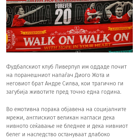
Фудбалскиот клуб Ливерпул им оддаде почит
на поранешниот напаѓач Диого Жота и
неговиот брат Андре Силва, кои трагично ги
загубија животите пред точно една година.
Во емотивна порака објавена на социјалните
мрежи, англискиот великан нагласи дека
нивното сеќавање не бледнее и дека нивниот
белег и наследство остануваат длабоко