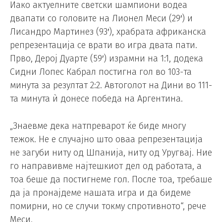
Иако актуелните светски шампиони водеа
двапати со головите на Лионел Меси (29′) и
Лисандро Мартинез (93′), храбрата африканска
репрезентација се врати во игра двата пати.
Прво, Дерој Дуарте (59′) израмни на 1:1, додека
Сидни Лопес Кабрал постигна гол во 103-та
минута за резултат 2:2. Автоголот на Дини во 111-
та минута ѝ донесе победа на Аргентина.
„Знаевме дека натпреварот ќе биде многу
тежок. Не е случајно што оваа репрезентација
не загуби ниту од Шпанија, ниту од Уругвај. Ние
го направивме најтешкиот дел од работата, а
тоа беше да постигнеме гол. После тоа, требаше
да ја пронајдеме нашата игра и да бидеме
помирни, но се случи токму спротивното“, рече
Меси.