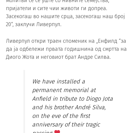
молитви се сè уште со нивните семејства,
пријатели и сите чии животи ги допреа.
Засекогаш во нашите срца, засекогаш наш број
20“, заклучи Ливерпул.
Ливерпул откри траен споменик на „Енфилд “за
да ја одбележи првата годишнина од смртта на
Диого Жота и неговиот брат Андре Силва.
We have installed a
permanent memorial at
Anfield in tribute to Diogo Jota
and his brother André Silva,
on the eve of the first
anniversary of their tragic
passing