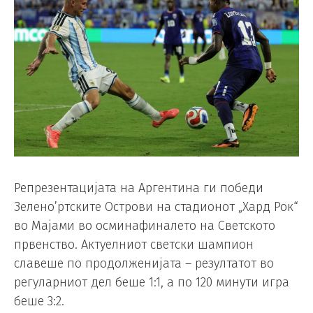
Репрезентацијата на Аргентина ги победи
Зелено’ртските Острови на стадионот „Хард Рок“
во Мајами во осминафиналето на Светското
првенство. Актуелниот светски шампион
славеше по продолженијата – резултатот во
регуларниот дел беше 1:1, а по 120 минути игра
беше 3:2.