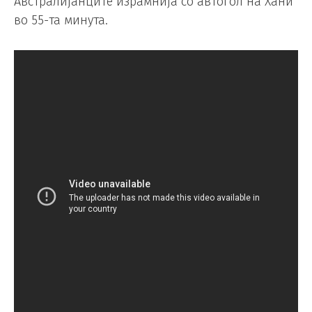
Австралијанците израмнија со автогол на Хани
во 55-та минута.