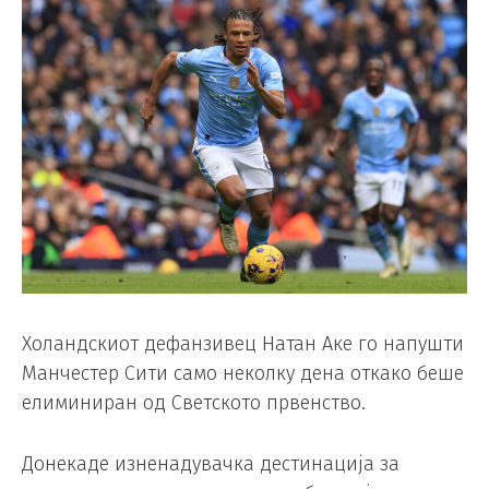
Холандскиот дефанзивец Натан Аке го напушти
Манчестер Сити само неколку дена откако беше
елиминиран од Светското првенство.
Донекаде изненадувачка дестинација за