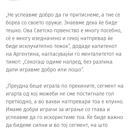
„Не успеавме добро да ги притиснеме, а тие се
бореа со своето оружје. Знаевме дека ќе биде
тешко. Ова Светско првенство е многу посебно,
сè е многу изедначено и секој натпревар ќе
биде исклучително тежок“, додаде капитенот
на Аргентина, нагласувајќи го менталитетот на
тимот: „Секогаш одиме напред, без разлика
дали игравме добро или лошо“.
„Преудна беше играта по прекините, сегмент на
игарта од кој можеби не сме постигнале гол
претходно, а во вакви натпревари тоа е клучно.
Имаме добри играчи за играње со глава и
успеавме да го искористиме тоа. Ќе биде важно
да бидеме силни и во тој сегмент, на што