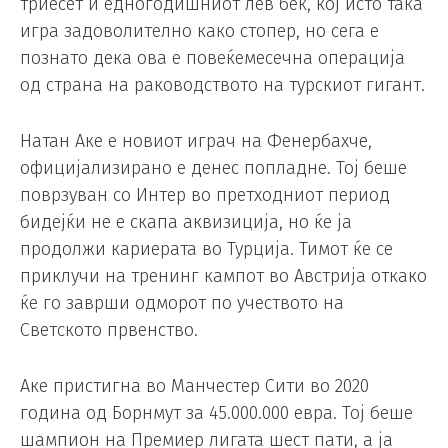
триесет и едногодишниот лев бек, кој исто така
игра задоволително како стопер, но сега е
познато дека ова е повеќемесечна операција
од страна на раководството на турскиот гигант.
Натан Аке е новиот играч на Фенербахче,
официјализирано е денес попладне. Тој беше
поврзуван со Интер во претходниот период
бидејќи не е скапа аквизиција, но ќе ја
продолжи кариерата во Турција. Тимот ќе се
приклучи на тренинг кампот во Австрија откако
ќе го заврши одморот по учеството на
Светското првенство.
Аке пристигна во Манчестер Сити во 2020
година од Борнмут за 45.000.000 евра. Тој беше
шампион на Премиер лигата шест пати, а ја