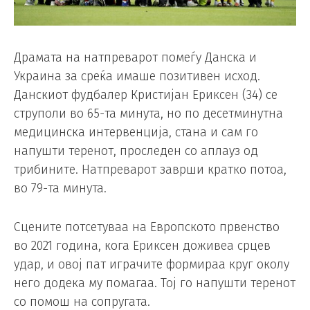
Драмата на натпреварот помеѓу Данска и
Украина за среќа имаше позитивен исход.
Данскиот фудбалер Кристијан Ериксен (34) се
струполи во 65-та минута, но по десетминутна
медицинска интервенција, стана и сам го
напушти теренот, проследен со аплауз од
трибините. Натпреварот заврши кратко потоа,
во 79-та минута.
Сцените потсетуваа на Европското првенство
во 2021 година, кога Ериксен доживеа срцев
удар, и овој пат играчите формираа круг околу
него додека му помагаа. Тој го напушти теренот
со помош на сопругата.