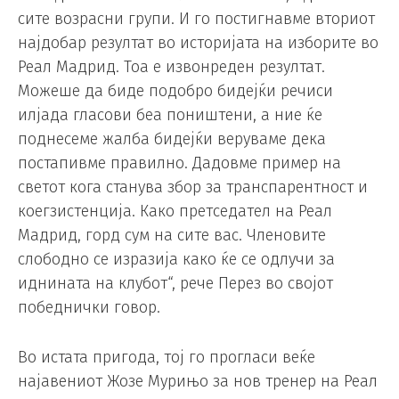
сите возрасни групи. И го постигнавме вториот
најдобар резултат во историјата на изборите во
Реал Мадрид. Тоа е извонреден резултат.
Можеше да биде подобро бидејќи речиси
илјада гласови беа поништени, а ние ќе
поднесеме жалба бидејќи веруваме дека
постапивме правилно. Дадовме пример на
светот кога станува збор за транспарентност и
коегзистенција. Како претседател на Реал
Мадрид, горд сум на сите вас. Членовите
слободно се изразија како ќе се одлучи за
иднината на клубот“, рече Перез во својот
победнички говор.
Во истата пригода, тој го прогласи веќе
најавениот Жозе Мурињо за нов тренер на Реал