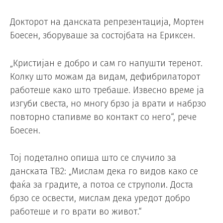
Докторот на данската репрезентација, Мортен
Боесен, зборуваше за состојбата на Ериксен.
„Кристијан е добро и сам го напушти теренот.
Колку што можам да видам, дефибрилаторот
работеше како што требаше. Извесно време ја
изгуби свеста, но многу брзо ја врати и набрзо
повторно стапивме во контакт со него“, рече
Боесен.
Тој подетално опиша што се случило за
данската ТВ2: „Мислам дека го видов како се
фаќа за градите, а потоа се струполи. Доста
брзо се освести, мислам дека уредот добро
работеше и го врати во живот.“