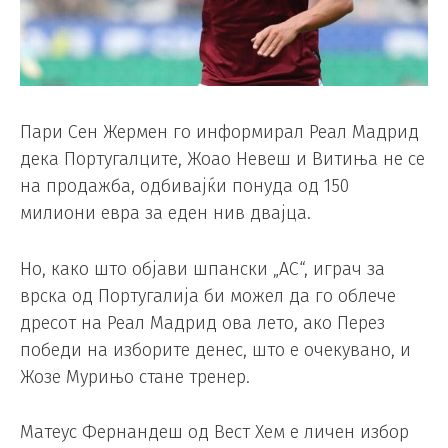
Пари Сен Жермен го информирал Реал Мадрид
дека Португалците, Жоао Невеш и Витиња не се
на продажба, одбивајќи понуда од 150
милиони евра за еден нив двајца.
Но, како што објави шпански „АС“, играч за
врска од Португалија би можел да го облече
дресот на Реал Мадрид ова лето, ако Перез
победи на изборите денес, што е очекувано, и
Жозе Мурињо стане тренер.
Матеус Фернандеш од Вест Хем е личен избор