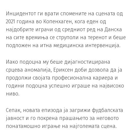
Инцидентот ги врати спомените на сцената од
2021 година во Копенхаген, кога еден од
најдобрите играчи од средниот ред на Данска
на сите времиња се струполи на теренот и беше
подложен на итна медицинска интервенција.
Иако подоцна му беше дијагностицирана
срцева аномалија, Ериксен доби дозвола да ја
продолжи својата професионална кариера и
години подоцна успешно играше на највисоко
ниво.
Сепак, новата епизода ја загрижи фудбалската
јавност и го покрена прашањето за неговото
понатамошно играње на најголемата сцена.