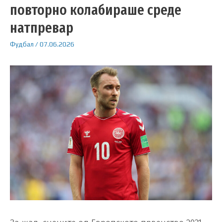
повторно колабираше среде
натпревар
Фудбал
/
07.06.2026