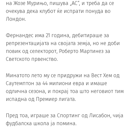
на Жозе Мурињо, пишува „АС“, и треба да се
очекува дека клубот ќе испрати понуда во
Лондон.
Фернандес има 21 година, дебитираше за
репрезентацијата на својата земја, но не доби
повик од селекторот, Роберто Мартинез за
Светското првенство.
Минатото лето му се придружи на Вест Хем од
Саутемптон за 44 милиони евра и имаше
одлична сезона, и покрај тоа што неговиот тим
испадна од Премиер лигата.
Пред тоа, играше за Спортинг од Лисабон, чија
фудбалска школа ја помина.