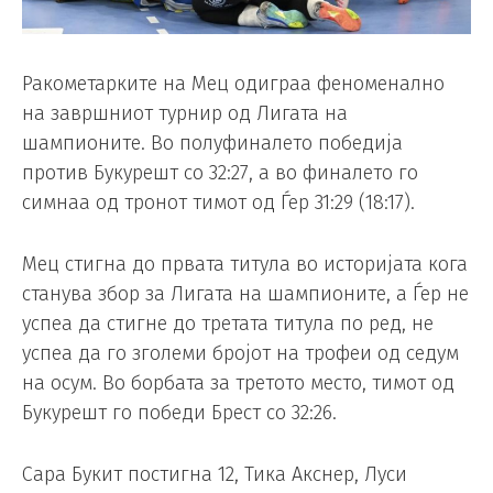
Ракометарките на Мец одиграа феноменално
на завршниот турнир од Лигата на
шампионите. Во полуфиналето победија
против Букурешт со 32:27, а во финалето го
симнаа од тронот тимот од Ѓер 31:29 (18:17).
Мец стигна до првата титула во историјата кога
станува збор за Лигата на шампионите, а Ѓер не
успеа да стигне до третата титула по ред, не
успеа да го зголеми бројот на трофеи од седум
на осум. Во борбата за третото место, тимот од
Букурешт го победи Брест со 32:26.
Сара Букит постигна 12, Тика Акснер, Луси