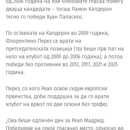
од 2006 година на кои членовите гласаа помеѓу
двајца кандидати – тогаш Рамон Калдерон
тесно го победи Хуан Паласиос.
По оставката на Калдерон во 2009 година,
Флорентино Перез се врати на
претседателската позиција (тој беше прв пат на
чело на клубот од 2000 до 2006 година), а потоа
победи без противник во 2013, 2017, 2021 и 2025
година.
Перез, со кого Реал освои седум европски
првенства, доби поддршка за да го врати
клубот на врвот по две сезони без трофеј.
„Ова беше одличен ден за Реал Мадрид.
Победивме на секое гласачко место, односно во