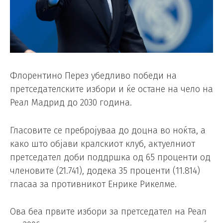
Флорентино Перез убедливо победи на
претседателските избори и ќе остане на чело на
Реал Мадрид до 2030 година.
Гласовите се пребројуваа до доцна во ноќта, а
како што објави кралскиот клуб, актуелниот
претседател доби поддршка од 65 проценти од
членовите (21.741), додека 35 проценти (11.814)
гласаа за противникот Енрике Рикелме.
Ова беа првите избори за претседател на Реал