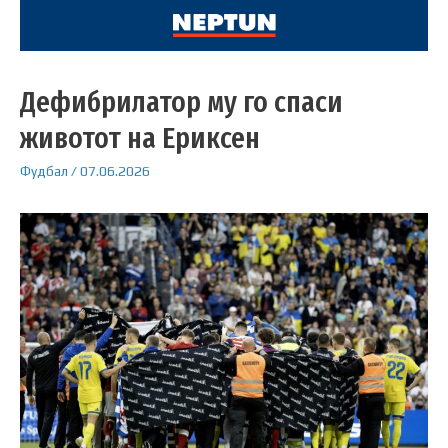
Дефибрилатор му го спаси
животот на Ериксен
Фудбал
/
07.06.2026