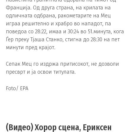
Франција. Од друга страна, на крилата на
одличната одбрана, ракометарите на Мец
играа решително и храбро во нападот, па
поведоа со 28:22, имаа и 30:24 во 51.минута, кога
Ѓер преку Тјаша Станко, стигна до 28:30 на пет
минути пред крајот.
Сепак Мец го издржа притисокот, не дозволи
пресврт и ја освои титулата.
Foto/ EPA
(Видео) Хорор сцена, Ериксен