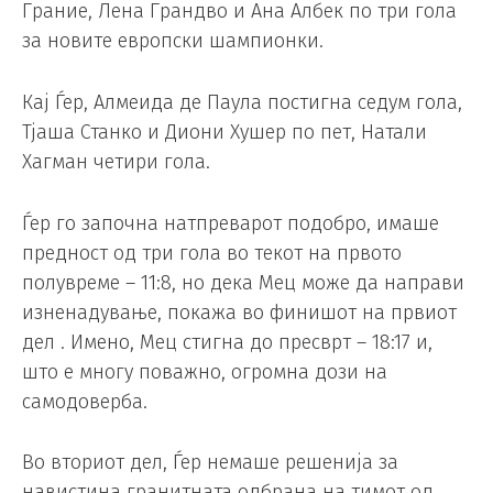
Грание, Лена Грандво и Ана Албек по три гола
за новите европски шампионки.
Кај Ѓер, Алмеида де Паула постигна седум гола,
Тјаша Станко и Диони Хушер по пет, Натали
Хагман четири гола.
Ѓер го започна натпреварот подобро, имаше
предност од три гола во текот на првото
полувреме – 11:8, но дека Мец може да направи
изненадување, покажа во финишот на првиот
дел . Имено, Мец стигна до пресврт – 18:17 и,
што е многу поважно, огромна дози на
самодоверба.
Во вториот дел, Ѓер немаше решенија за
навистина гранитната одбрана на тимот од