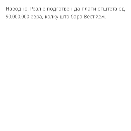
Наводно, Реал е подготвен да плати отштета од
90.000.000 евра, колку што бара Вест Хем.
Прва Гренд слем титула за
Зверев, го освои Ролан Гарос
Микс
/
07.06.2026