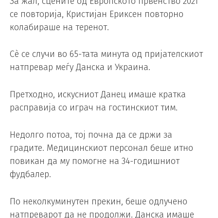
За жал, сцените од Европското првенство 2021
се повторија, Кристијан Ериксен повторно
колабираше на теренот.
Сè се случи во 65-тата минута од пријателскиот
натпревар меѓу Данска и Украина.
Претходно, искусниот Данец имаше кратка
расправија со играч на гостинскиот тим.
Недолго потоа, тој почна да се држи за
градите. Медицинскиот персонал беше итно
повикан да му помогне на 34-годишниот
фудбалер.
По неколкуминутен прекин, беше одлучено
натпреварот да не продолжи. Данска имаше