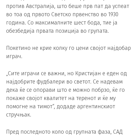
против Австралија, што беше прв пат да успеат
во тоа од првото Светско првенство во 1930
година. Со максималните шест бода, тие ја
обезбедија првата позиција во групата.
Покетино не крие колку го цени својот најдобар
играч.
„Сите играчи се важни, но Кристијан е еден од
најдобрите фудбалери во светот. Се надевам
дека ќе се опорави што е можно побрзо, ќе го
покаже својот квалитет на теренот и ќе му
помогне на тимот“, додаде аргентинскиот
стручњак.
Пред последното коло од групната фаза, САД