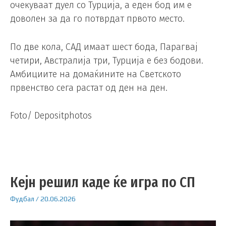
очекуваат дуел со Турција, а еден бод им е
доволен за да го потврдат првото место.
По две кола, САД имаат шест бода, Парагвај
четири, Австралија три, Турција е без бодови.
Амбициите на домаќините на Светското
првенство сега растат од ден на ден.
Foto/ Depositphotos
Кејн решил каде ќе игра по СП
Фудбал
/
20.06.2026