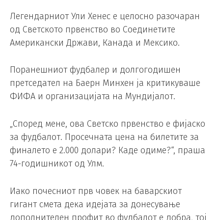
Легендарниот Ули Хенес е целосно разочаран
од Светското првенство во Соединетите
Американски Држави, Канада и Мексико.
Поранешниот фудбалер и долгогодишен
претседател на Баерн Минхен ја критикуваше
ФИФА и организацијата на Мундијалот.
„Според мене, ова Светско првенство е фијаско
за фудбалот. Просечната цена на билетите за
финалето е 2.000 долари? Каде одиме?“, праша
74-годишникот од Улм.
Иако почесниот прв човек на баварскиот
гигант смета дека идејата за донесување
дополнителен профит во фудбалот е добра, тој