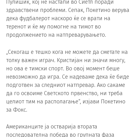
Пулишиќ, кој не настапи во Сиетл поради
здравствени проблеми. Сепак, Покетино верува
дека фудбалерот наскоро ќе се врати на
теренот и ќе му помогне на тимот во
продолжението на натпреварувањето.
„Секогаш е тешко кога не можете да сметате на
толку важен играч. Кристијан ни значи многу,
но ова е тимски спорт. Во овој момент беше
невозможно да игра. Се надеваме дека ќе биде
подготвен за следниот натпревар. Ако сакаме
да го освоиме Светското првенство, ни треба
целиот тим на располагање“, изјави Покетино
за Фокс.
Американците ја остварија втората
последователна победа во групната фаза