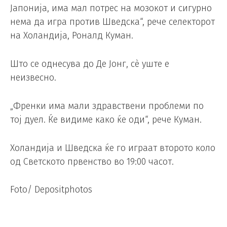
Јапонија, има мал потрес на мозокот и сигурно
нема да игра против Шведска“, рече селекторот
на Холандија, Роналд Куман.
Што се однесува до Де Јонг, сè уште е
неизвесно.
„Френки има мали здравствени проблеми по
тој дуел. Ќе видиме како ќе оди“, рече Куман.
Холандија и Шведска ќе го играат второто коло
од Светското првенство во 19:00 часот.
Foto/ Depositphotos