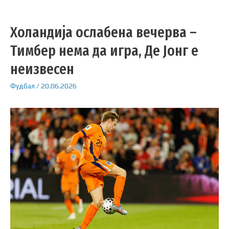
Холандија ослабена вечерва –
Тимбер нема да игра, Де Јонг е
неизвесен
Фудбал
/
20.06.2026