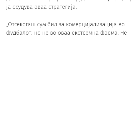
ја осудува оваа стратегија.
„Отсекогаш сум бил за комерцијализација во
фудбалот, но не во оваа екстремна форма. Не
би ја поддржал со купување билети. Апсолутно
немав желба да одам на ова Светско
првенство. Дури и да сакав, ќе го изгубев
интересот поради оддалеченоста на
стадионите од населените места“, заклучи
Хенес.
Јавноста најмногу ја критикува Светската куќа
на фудбалот за воведувањето паузи за
освежување, кои се задолжителни без оглед на
временските услови. И покрај тоа што
температурата во неколку наврати беше