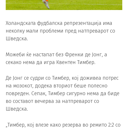
Холандската фудбалска репрезентација има
неколку мали проблеми пред натпреварот со
Шведска.
Можеби ќе настапат без Френки де Јонг, а
секако нема да игра Квентен Тимбер.
Де Јонг се судри со Тимбер, кој доживеа потрес
на мозокот, додека вториот беше полесно
повреден. Сепак, Тимбер сигурно нема да биде
во составот вечерва за натпреварот со
Шведска.
„Тимбер, кој влезе како резерва во ремито 2:2 со