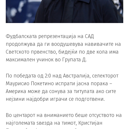
Фудбалската репрезентација на САД
продолжува да ги воодушевува навивачите на
Светското првенство, бидејќи по две кола има
максимален учинок во Групата Д.
По победата од 2:0 над Австралија, селекторот
Маурисио Покетино испрати јасна порака –
Америка може да сонува за титулата ако сите
нејзини најдобри играчи се подготвени.
Во центарот на вниманието беше отсуството на
најголемата ѕвезда на тимот, Кристијан