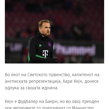
Во екот на Светското првенство, капитенот на
англиската репрезентација, Хари Кејн, донесе
одлука за својата иднина.
Кејн е фудбалер на Баерн, но во овој преоден
рок медиумите го поврзуваат со Манчестер