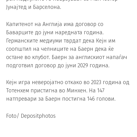
Јунајтед и Барселона.
Капитенот на Англија има договор со
Баварците до јуни наредната година.
Германските медиуми тврдат дека Кејн им
соопштил на челниците на Баерн дека ќе
остане во клубот. Баерн за англискиот напаѓач
подготвил договор до јуни 2029 година.
Кејн игра неверојатно откако во 2023 година од
Тотенхем пристигна во Минхен. На 147
натпревари за Баерн постигна 146 голови.
Foto/ Depositphotos