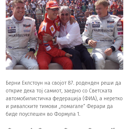
Берни Еклстоун на својот 87. роденден реши да
открие дека тој самиот, заедно со Светската
автомобилистичка федерација (ФИА), а неретко
и ривалските тимови „помагале“ Ферари да
биде поуспешен во Формула 1.