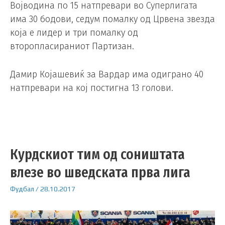
Војводина по 15 натпревари во Суперлигата
има 30 бодови, седум помалку од Црвена звезда
која е лидер и три помалку од
второпласираниот Партизан.
Дамир Којашевиќ за Вардар има одиграно 40
натпревари на кој постигна 13 голови.
Курдскиот тим од соништата
влезе во шведската прва лига
Фудбал
/
28.10.2017