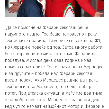
„Да се помогне на Ферари секогаш беше
најумното нешто. Тоа беше направено преку
техничките правила. Тимовите се важни за Ф1,
но Ферари е повеќе од тоа. Затоа многу работи
беа направени во минатото само Ферари да
победува. Мислам дека оваа година имаа
помош со моторите. Тоа е значајно за Мерцедес
и за другите – победа над Ферари секогаш
вреди повеќе. Ако Мерцедес решија да пратат
технологија во Маранело, тоа беше добар
потег. Пријателска ситуација меѓу тие два тима
е најдобро нешто за Мерцедес. Тоа значи дека
Ред бул го немаат најмоќниот мотор и Ферари е