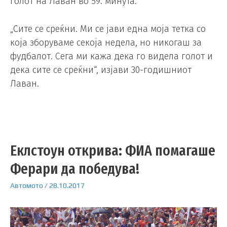
голот на Лаван во 59. минута.
„Сите се среќни. Ми се јави една моја тетка со
која зборуваме секоја недела, но никогаш за
фудбалот. Сега ми кажа дека го видела голот и
дека сите се среќни“, изјави 30-годишниот
Лаван.
Еклстоун открива: ФИА помагаше
Ферари да победува!
Автомото
/
28.10.2017