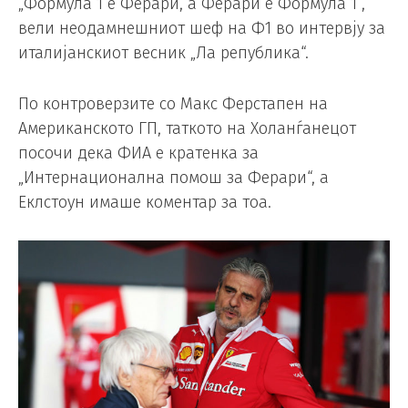
„Формула 1 е Ферари, а Ферари е Формула 1“,
вели неодамнешниот шеф на Ф1 во интервју за
италијанскиот весник „Ла република“.
По контроверзите со Макс Ферстапен на
Американското ГП, таткото на Холанѓанецот
посочи дека ФИА е кратенка за
„Интернационална помош за Ферари“, а
Еклстоун имаше коментар за тоа.