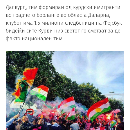
Далкурд, тим формиран од курдски имигранти
во градчето Борланге во областа Даларна,
клубот има 1.5 милиони следбеници на Фејсбук
бидејќи сите Курди низ светот го сметаат за де-
факто национален тим.