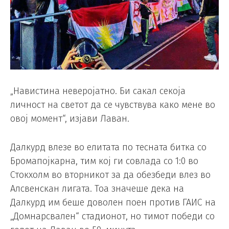
„Навистина неверојатно. Би сакал секоја
личност на светот да се чувствува како мене во
овој момент“, изјави Лаван.
Далкурд влезе во елитата по тесната битка со
Бромапојкарна, тим кој ги совлада со 1:0 во
Стокхолм во вторникот за да обезбеди влез во
Алсвенскан лигата. Тоа значеше дека на
Далкурд им беше доволен поен против ГАИС на
„Домнарсвален“ стадионот, но тимот победи со