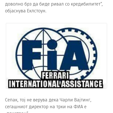
доволно брз да биде ривал со кредибилитет“,
објаснува Еклстоун.
Сепак, тој не верува дека Чарли Вајтинг,
сегашниот директор на трки на ФИА е