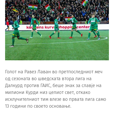
Голот на Равез Лаван во претпоследниот меч
од сезоната во шведската втора лига на
Далкурд против ГАИС, беше знак за славје на
милиони Курди низ целиот свет, откако
исклучителниот тим влезе во првата лига само
13 години по своето основање.