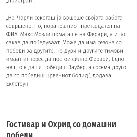
„пристран“.
„Не, Чарли секогаш ја вршеше својата работа
совршено. Но, поранешниот претседател на
ФИА, Макс Мозли помагаше на Ферари, а и јас
сакав да победуваат. Може да има сезона со
победи за другите, но дури и другите тимови
имаат интерес да постои силно Ферари. Едно
нешто е да ги победиш Заубер, а сосема друго
да го победиш црвениот болид“, додава
Еклстоун.
Гостивар и Охрид со домашни
победи