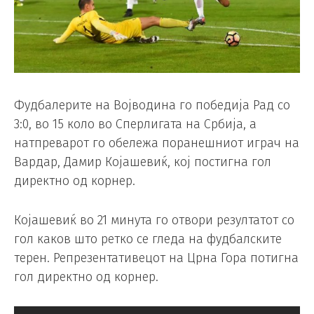
Фудбалерите на Војводина го победија Рад со
3:0, во 15 коло во Сперлигата на Србија, а
натпреварот го обележа поранешниот играч на
Вардар, Дамир Којашевиќ, кој постигна гол
директно од корнер.
Којашевиќ во 21 минута го отвори резултатот со
гол каков што ретко се гледа на фудбалските
терен. Репрезентативецот на Црна Гора потигна
гол директно од корнер.