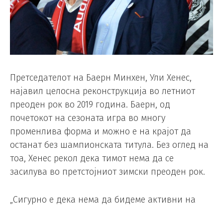
Претседателот на Баерн Минхен, Ули Хенес,
најавил целосна реконструкција во летниот
преоден рок во 2019 година. Баерн, од
почетокот на сезоната игра во многу
променлива форма и можно е на крајот да
останат без шампионската титула. Без оглед на
тоа, Хенес рекол дека тимот нема да се
засилува во претстојниот зимски преоден рок.
„Сигурно е дека нема да бидеме активни на
пазарот во јануари. Доволно е што пред Божик