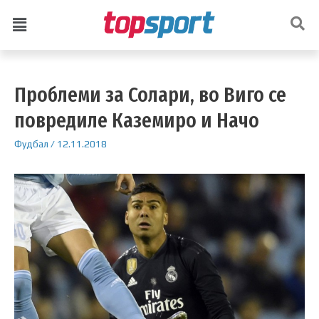
Проблеми за Солари, во Виго се
повредиле Каземиро и Начо
Фудбал
/
12.11.2018