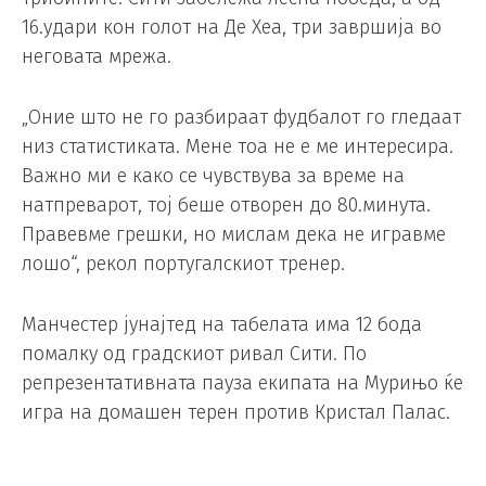
16.удари кон голот на Де Хеа, три завршија во
неговата мрежа.
„Оние што не го разбираат фудбалот го гледаат
низ статистиката. Мене тоа не е ме интересира.
Важно ми е како се чувствува за време на
натпреварот, тој беше отворен до 80.минута.
Правевме грешки, но мислам дека не игравме
лошо“, рекол португалскиот тренер.
Манчестер јунајтед на табелата има 12 бода
помалку од градскиот ривал Сити. По
репрезентативната пауза екипата на Мурињо ќе
игра на домашен терен против Кристал Палас.