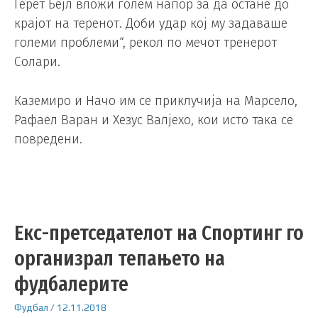
Герет Бејл вложи голем напор за да остане до
крајот на теренот. Доби удар кој му задаваше
големи проблеми“, рекол по мечот тренерот
Солари.
Каземиро и Начо им се приклучија на Марсело,
Рафаел Варан и Хезус Валјехо, кои исто така се
повредени.
Екс-претседателот на Спортинг го
организрал тепањето на
фудбалерите
Фудбал
/
12.11.2018