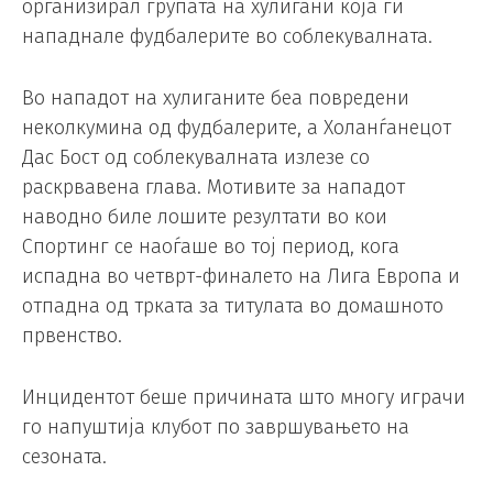
организирал групата на хулигани која ги
нападнале фудбалерите во соблекувалната.
Во нападот на хулиганите беа повредени
неколкумина од фудбалерите, а Холанѓанецот
Дас Бост од соблекувалната излезе со
раскрвавена глава. Мотивите за нападот
наводно биле лошите резултати во кои
Спортинг се наоѓаше во тој период, кога
испадна во четврт-финалето на Лига Европа и
отпадна од трката за титулата во домашното
првенство.
Инцидентот беше причината што многу играчи
го напуштија клубот по завршувањето на
сезоната.