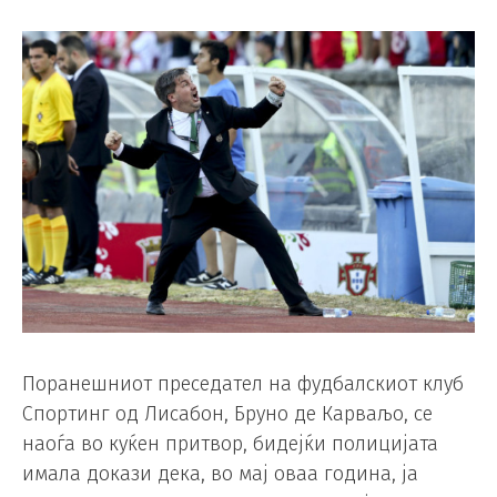
Поранешниот преседател на фудбалскиот клуб
Спортинг од Лисабон, Бруно де Карваљо, се
наоѓа во куќен притвор, бидејќи полицијата
имала докази дека, во мај оваа година, ја