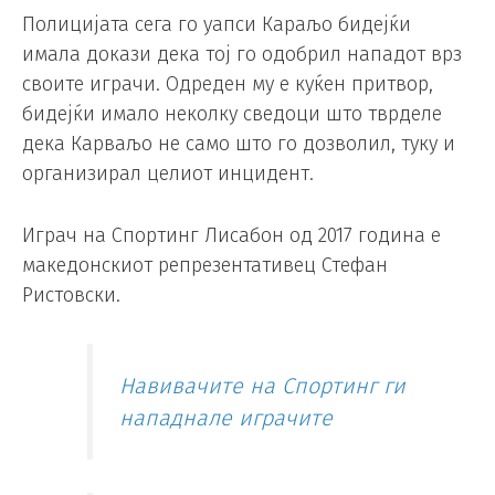
Полицијата сега го уапси Караљо бидејќи
имала докази дека тој го одобрил нападот врз
своите играчи. Одреден му е куќен притвор,
бидејќи имало неколку сведоци што тврделе
дека Карваљо не само што го дозволил, туку и
организирал целиот инцидент.
Играч на Спортинг Лисабон од 2017 година е
македонскиот репрезентативец Стефан
Ристовски.
Навивачите на Спортинг ги
нападнале играчите