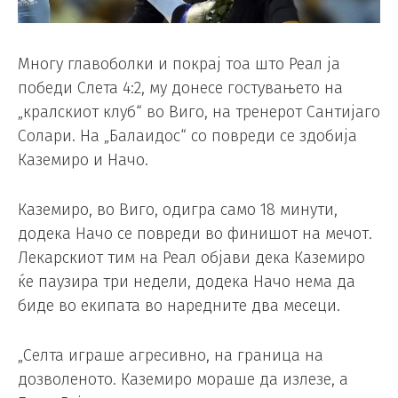
Многу главоболки и покрај тоа што Реал ја
победи Слета 4:2, му донесе гостувањето на
„кралскиот клуб“ во Виго, на тренерот Сантијаго
Солари. На „Балаидос“ со повреди се здобија
Каземиро и Начо.
Каземиро, во Виго, одигра само 18 минути,
додека Начо се повреди во финишот на мечот.
Лекарскиот тим на Реал објави дека Каземиро
ќе паузира три недели, додека Начо нема да
биде во екипата во наредните два месеци.
„Селта играше агресивно, на граница на
дозволеното. Каземиро мораше да излезе, а