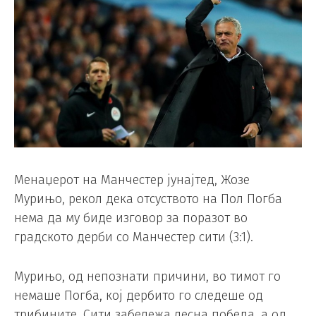
Менаџерот на Манчестер јунајтед, Жозе
Мурињо, рекол дека отсуството на Пол Погба
нема да му биде изговор за поразот во
градското дерби со Манчестер сити (3:1).
Мурињо, од непознати причини, во тимот го
немаше Погба, кој дербито го следеше од
трибините. Сити забележа лесна победа, а од