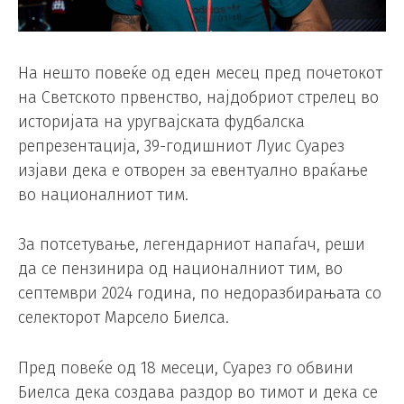
На нешто повеќе од еден месец пред почетокот
на Светското првенство, најдобриот стрелец во
историјата на уругвајската фудбалска
репрезентација, 39-годишниот Луис Суарез
изјави дека е отворен за евентуално враќање
во националниот тим.
За потсетување, легендарниот напаѓач, реши
да се пензинира од националниот тим, во
септември 2024 година, по недоразбирањата со
селекторот Марсело Биелса.
Пред повеќе од 18 месеци, Суарез го обвини
Биелса дека создава раздор во тимот и дека се