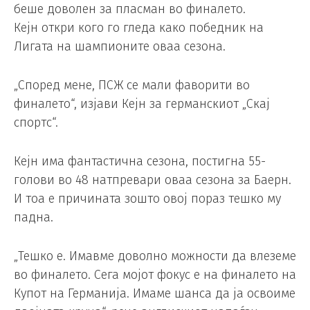
беше доволен за пласман во финалето.
Кејн откри кого го гледа како победник на
Лигата на шампионите оваа сезона.
„Според мене, ПСЖ се мали фаворити во
финалето“, изјави Кејн за германскиот „Скај
спортс“.
Кејн има фантастична сезона, постигна 55-
голови во 48 натпревари оваа сезона за Баерн.
И тоа е причината зошто овој пораз тешко му
падна.
„Тешко е. Имавме доволно можности да влеземе
во финалето. Сега мојот фокус е на финалето на
Купот на Германија. Имаме шанса да ја освоиме