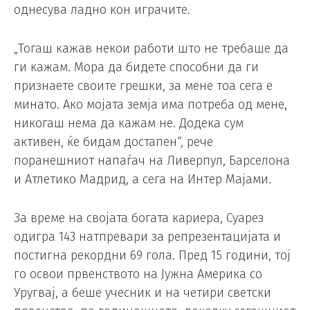
однесува ладно кон играчите.
„Тогаш кажав некои работи што не требаше да
ги кажам. Мора да бидете способни да ги
признаете своите грешки, за мене тоа сега е
минато. Ако мојата земја има потреба од мене,
никогаш нема да кажам не. Додека сум
активен, ќе бидам достапен“, рече
поранешниот напаѓач на Ливерпул, Барселона
и Атлетико Мадрид, а сега на Интер Мајами.
За време на својата богата кариера, Суарез
одигра 143 натпревари за репрезентацијата и
постигна рекордни 69 гола. Пред 15 години, тој
го освои првенството на Јужна Америка со
Уругвај, а беше учесник и на четири светски