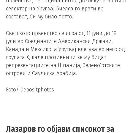
првенства, па годинашното, доколку сегашниот
селектор на Уругвај Биелса го врати во
составот, би му било петто.
Светското првенство се игра од 11 јуни до 19
јули во Соединетите Американски Држави,
Канада и Мексико, а Уругвај влегува во него од
групата Х, каде противници ќе му бидат
репрезентациите на Шпанија, Зелено’ртските
острови и Саудиска Арабија.
Foto/ Depositphotos
Лазаров го објави списокот за