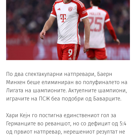
По два спектакуларни натпревари, Баерн
Минхен беше елиминиран во полуфиналето на
Лигата на шампионите. Актуелните шампиони,
играчите на ПСЖ беа подобри од Баварците.
Хари Кејн го постигна единствениот гол за
Германците во реваншот, но со дефицит од 5:4
од првиот натпревар, нерешениот резултат не