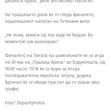
двојната круна“, рече англискиот напаѓач.
На прашањето дали ќе го гледа финалето,
поранешниот напаѓач на Тотенхем вели:
„Не знам, зависи од тоа каде ќе бидам. Во
моментов сум разочаран.“
Финалето на Лигата на шампионите ќе се игра
на 30 мај на „Пушкаш Арена“ во Будумпешта, од
18:00 часот. ПСЖ ќе се бори за втора
последователна европска титула, додека
Арсенал ќе се обиде прв пат да го освои овој
трофеј.
Foto/ Depositphotos