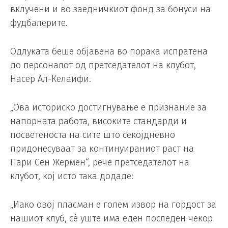
вклучени и во заедничкиот фонд за бонуси на
фудбалерите.
Одлуката беше објавена во порака испратена
до персоналот од претседателот на клубот,
Насер Ал-Келаифи.
„Ова историско достигнување е признание за
напорната работа, високите стандарди и
посветеноста на сите што секојдневно
придонесуваат за континуираниот раст на
Пари Сен Жермен“, рече претседателот на
клубот, кој исто така додаде:
„Иако овој пласман е голем извор на гордост за
нашиот клуб, сè уште има еден последен чекор