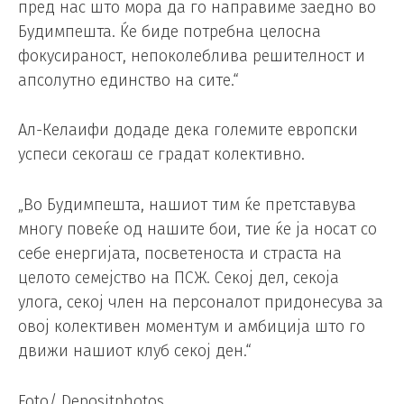
пред нас што мора да го направиме заедно во
Будимпешта. Ќе биде потребна целосна
фокусираност, непоколеблива решителност и
апсолутно единство на сите.“
Ал-Келаифи додаде дека големите европски
успеси секогаш се градат колективно.
„Во Будимпешта, нашиот тим ќе претставува
многу повеќе од нашите бои, тие ќе ја носат со
себе енергијата, посветеноста и страста на
целото семејство на ПСЖ. Секој дел, секоја
улога, секој член на персоналот придонесува за
овој колективен моментум и амбиција што го
движи нашиот клуб секој ден.“
Foto/ Depositphotos