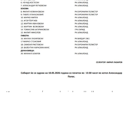
Извор и фото/ macedoniahandball.com.mk
Баерн заинтересиран за Баркола