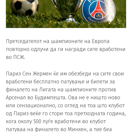
Претседателот на шампионите на Европа
повторно одлучи да ги награди сите вработени
во ПСЖ.
Париз Сен Жермен ќе им обезбеди на сите свои
вработени бесплатно патување и билети за
финалето на Лигата на шампионите против
Арсенал во Будимпешта. Ова не е ништо ново
или сензационално, со оглед на тоа што клубот
од Париз веќе го стори тоа претходната година,
кога околу 500 луѓе вработени во клубот
патуваа на финалето во Минхен, а тие беа