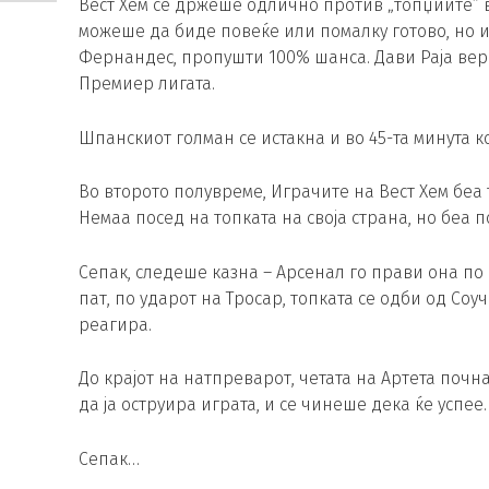
Вест Хем се држеше одлично против „топџиите“ во
можеше да биде повеќе или помалку готово, но и
Фернандес, пропушти 100% шанса. Дави Раја веро
Премиер лигата.
Шпанскиот голман се истакна и во 45-та минута к
Во второто полувреме, Играчите на Вест Хем беа 
Немаа посед на топката на своја страна, но беа 
Сепак, следеше казна – Арсенал го прави она по 
пат, по ударот на Тросар, топката се одби од Со
реагира.
До крајот на натпреварот, четата на Артета почн
да ја оструира играта, и се чинеше дека ќе успее.
Сепак…