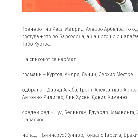
Тренерот на Реал Мадрид, Алваро Арбелоа, го од
гостувањето во Барселона, а на него не е напаѓа
Тибо Куртоа.
На списокот се наоѓаат:
голмани – Куртоа, Андреј Лунин, Серхио Местре
одбрана – Давид Алаба, Трент-Александар Арнолд
Антонио Ридигер, Дин Хујсен, Давид Хименез
среден ред – Џуд Белингам, Едуардо Камавинга, О
Паласиос
напад – Винисиус Жуниор, Гонзало Гарсија, Брахи