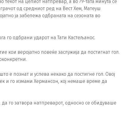
 текот на целиот натпревар, а во 79-тата минута сè
грачот од средниот ред на Вест Хем, Матеуш
јатно ја забележа одбраната на сезоната во
ога го одбрани ударот на Тати Кастељанос.
тие кои веројатно повеќе заслужија да постигнат гол.
поконкретни.
што е познат и успева некако да постигне гол. Овој
учек и го измами Хермансон, кој немаше време да
а да го затвора натпреварот, односно се обидуваше