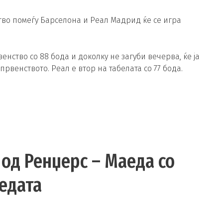
тво помеѓу Барселона и Реал Мадрид ќе се игра
нство со 88 бода и доколку не загуби вечерва, ќе ја
рвенството. Реал е втор на табелата со 77 бода.
 од Ренџерс – Маеда со
едата