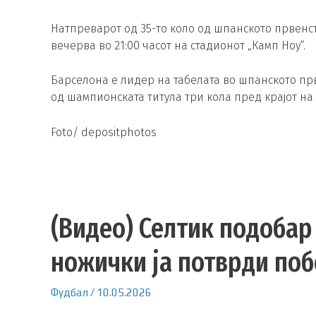
Натпреварот од 35-то коло од шпанското првенс
вечерва во 21:00 часот на стадионот „Камп Ноу“.
Барселона е лидер на табелата во шпанското прве
од шампионската титула три кола пред крајот на п
Foto/ depositphotos
(Видео) Селтик подобар
ножички ја потврди поб
Фудбал
/
10.05.2026