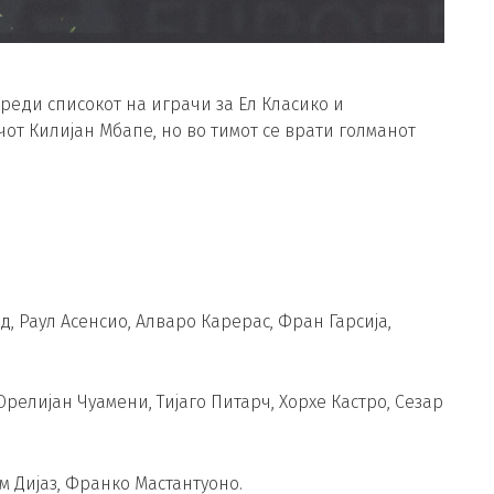
реди списокот на играчи за Ел Класико и
чот Килијан Мбапе, но во тимот се врати голманот
, Раул Асенсио, Алваро Карерас, Фран Гарсија,
релијан Чуамени, Тијаго Питарч, Хорхе Кастро, Сезар
м Дијаз, Франко Мастантуоно.