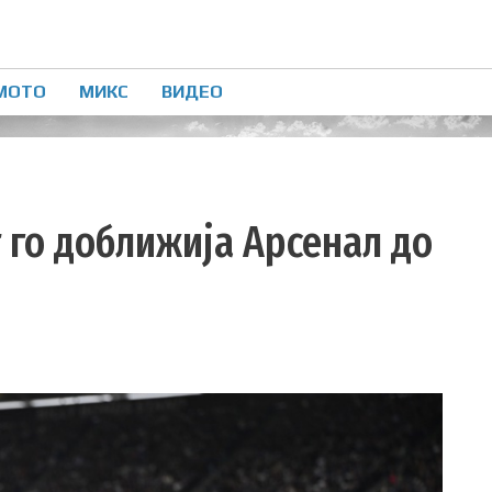
МОТО
МИКС
ВИДЕО
т го доближија Арсенал до