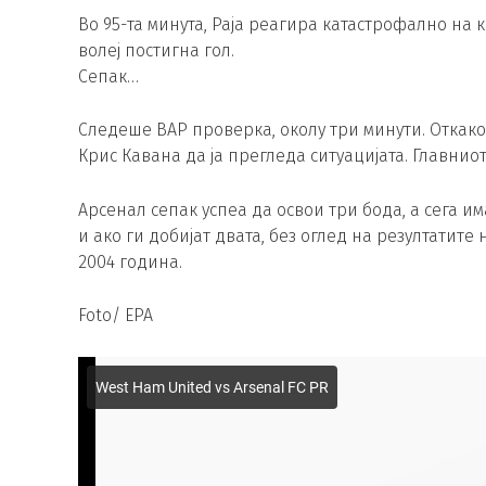
Во 95-та минута, Раја реагира катастрофално на к
волеј постигна гол.
Сепак…
Следеше ВАР проверка, околу три минути. Откако
Крис Кавана да ја прегледа ситуацијата. Главнио
Арсенал сепак успеа да освои три бода, а сега и
и ако ги добијат двата, без оглед на резултатите
2004 година.
Foto/ EPA