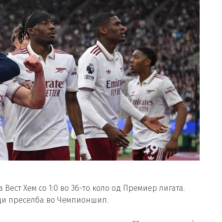
Вест Хем со 1:0 во 36-то коло од Премиер лигата.
м ди преселба во Чемпионшип.