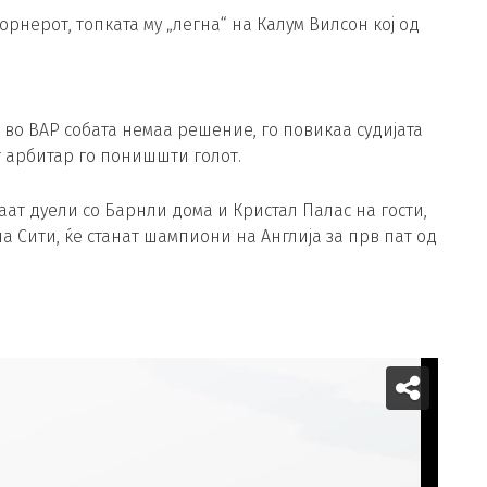
орнерот, топката му „легна“ на Калум Вилсон кој од
 во ВАР собата немаа решение, го повикаа судијата
т арбитар го понишшти голот.
маат дуели со Барнли дома и Кристал Палас на гости,
 на Сити, ќе станат шампиони на Англија за прв пат од