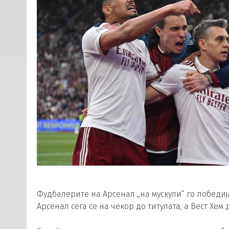
Фудбалерите на Арсенал „на мускули“ го победија 
Арсенал сега се на чекор до титулата, а Вест Хе