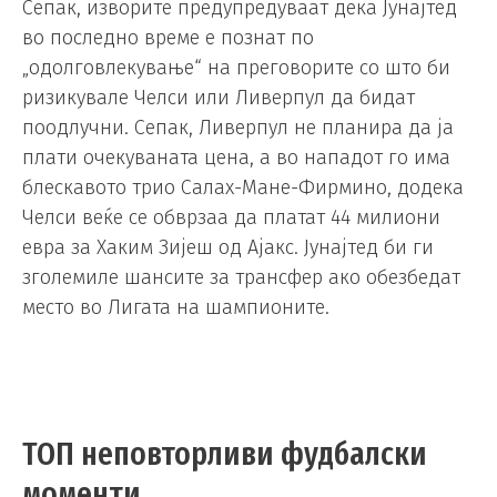
Сепак, изворите предупредуваат дека Јунајтед
во последно време е познат по
„одолговлекување“ на преговорите со што би
ризикувале Челси или Ливерпул да бидат
поодлучни. Сепак, Ливерпул не планира да ја
плати очекуваната цена, а во нападот го има
блескавото трио Салах-Мане-Фирмино, додека
Челси веќе се обврзаа да платат 44 милиони
евра за Хаким Зијеш од Ајакс. Јунајтед би ги
зголемиле шансите за трансфер ако обезбедат
место во Лигата на шампионите.
ТОП неповторливи фудбалски
моменти