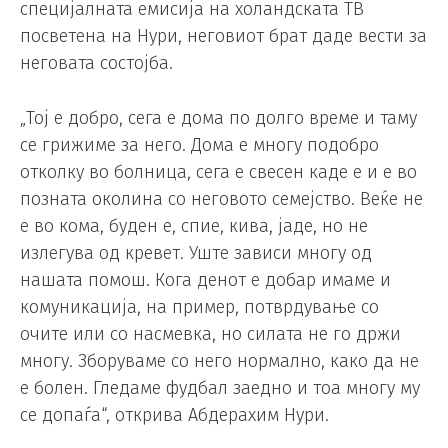
специјалната емисија на холандската ТВ
посветена на Нури, неговиот брат даде вести за
неговата состојба.
„Тој е добро, сега е дома по долго време и таму
се грижиме за него. Дома е многу подобро
отколку во болница, сега е свесен каде е и е во
позната околина со неговото семејство. Веќе не
е во кома, буден е, спие, кива, јаде, но не
излегува од кревет. Уште зависи многу од
нашата помош. Кога денот е добар имаме и
комуникација, на пример, потврдување со
очите или со насмевка, но силата не го држи
многу. Зборуваме со него нормално, како да не
е болен. Гледаме фудбал заедно и тоа многу му
се допаѓа“, открива Абдерахим Нури.