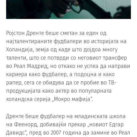
Ројстон Дренте беше сметан за еден од
најталентираните фудбалери во историјата на
Холандија, земја од каде што дојдоа многу
таленти, што се потврди со неговиот трансфер
во Реал Мадрид, но откако не успеа да направи
кариера како фудбалер, а подоцна и како
рапер, сега се обидува да се пробие во ТВ-
продукцијата како актер во популарната
холандска серија „Мокро мафија“.
Дренте беше фудбалер на младинската школа
на Феенорд, добивајќи прекар „новиот Едгар
Давидс“, пред во 2007 година да замине во Реал