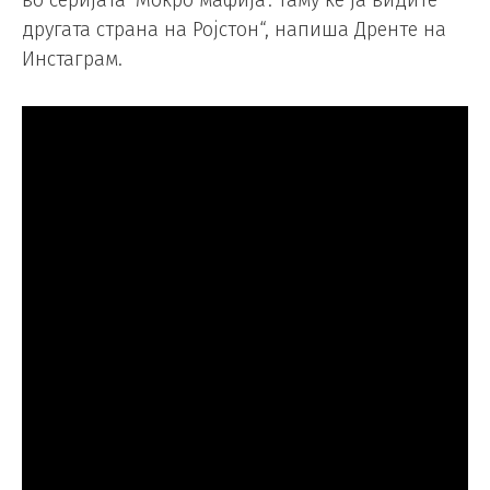
во серијата ’Мокро мафија’. Таму ќе ја видите
другата страна на Ројстон“, напиша Дренте на
Инстаграм.