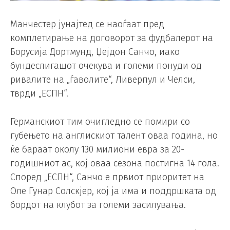
Манчестер јунајтед се наоѓаат пред
комплетирање на договорот за фудбалерот на
Борусија Дортмунд, Џејдон Санчо, иако
бундеслигашот очекува и големи понуди од
ривалите на „ѓаволите“, Ливерпул и Челси,
тврди „ЕСПН“.
Германскиот тим очигледно се помири со
губењето на англискиот талент оваа година, но
ќе бараат околу 130 милиони евра за 20-
годишниот ас, кој оваа сезона постигна 14 гола.
Според „ЕСПН“, Санчо е првиот приоритет на
Оле Гунар Солскјер, кој ја има и поддршката од
бордот на клубот за големи засилувања.