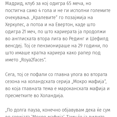
Мадрид, клуб за кој одигра 65 меча, но
постигна само 4 гола и не ги исполни големите
очекувања. „Кралевите“ го позајмија на
Херкулес, а потоа и на Евертон, каде што
одигра 21 меч, по што кариерата ја продолжи
во англиската втора лига во Рединг и Шефилд
венсдеј. Тој се пензионираше на 29 години, по
што имаше кратка кариера како рапер под
името „Roya2faces“.
Сега, тој се пофали со главна улога во втората
сезона на холандската серија „Мокро мафија“,
во која главната тема е мароканската мафија и
пресметките во Холандија.
„По долга пауза, конечно објавувам дека ќе сум