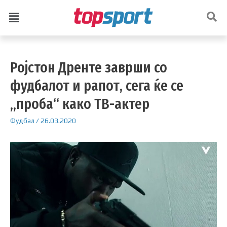
Ројстон Дренте заврши со
фудбалот и рапот, сега ќе се
„проба“ како ТВ-актер
Фудбал
/
26.03.2020