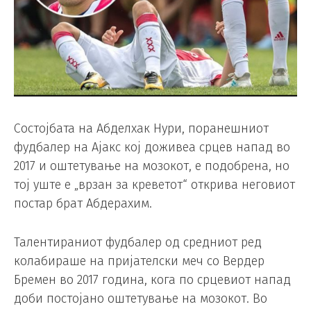
Состојбата на Абделхак Нури, поранешниот
фудбалер на Ајакс кој доживеа срцев напад во
2017 и оштетување на мозокот, е подобрена, но
тој уште е „врзан за креветот“ открива неговиот
постар брат Абдерахим.
Талентираниот фудбалер од средниот ред
колабираше на пријателски меч со Вердер
Бремен во 2017 година, кога по срцевиот напад
доби постојано оштетување на мозокот. Во