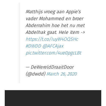
Matthijs vroeg aan Appie’s
vader Mohammed en broer
Abderrahim hoe het nu met
Abdelhak gaat. Hele item ->
https://t.co/IuyW4OQSHc
#DWDD
@AFCAjax
pic.twitter.com/4ue0pgcLBt
— DeWereldDraaitDoor
(@dwdd)
March 26, 2020