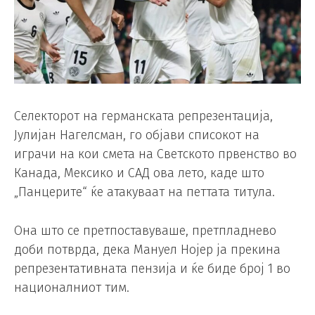
Селекторот на германската репрезентација,
Јулијан Нагелсман, го објави списокот на
играчи на кои смета на Светското првенство во
Канада, Мексико и САД ова лето, каде што
„Панцерите“ ќе атакуваат на петтата титула.
Она што се претпоставуваше, претпладнево
доби потврда, дека Мануел Нојер ја прекина
репрезентативната пензија и ќе биде број 1 во
националниот тим.