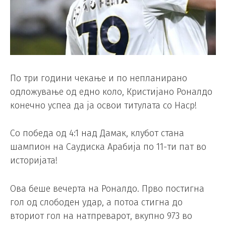
По три години чекање и по непланирано
одложување од едно коло, Кристијано Роналдо
конечно успеа да ја освои титулата со Наср!
Со победа од 4:1 над Дамак, клубот стана
шампион на Саудиска Арабија по 11-ти пат во
историјата!
Ова беше вечерта на Роналдо. Прво постигна
гол од слободен удар, а потоа стигна до
вториот гол на натпреварот, вкупно 973 во