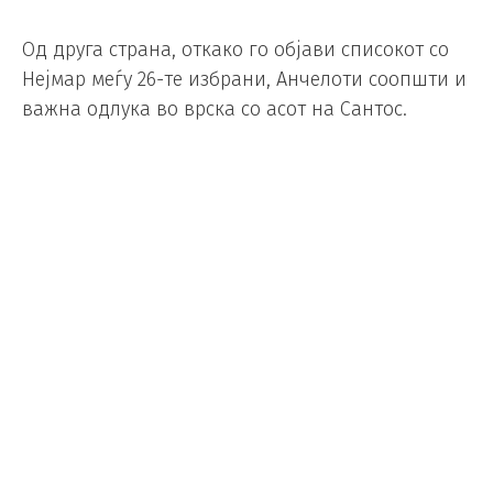
Од друга страна, откако го објави списокот со
Нејмар меѓу 26-те избрани, Анчелоти соопшти и
важна одлука во врска со асот на Сантос.
„Го избравме Нејмар не затоа што мислиме дека
ќе биде добра замена, туку затоа што може да
придонесе за тимот со своите квалитети. Дали
ќе игра една минута, пет минути, дали нема да
игра, дали ќе игра 90 минути, дали ќе изведе
пенал… Сакам да бидам јасен, искрен и
директен: тој ќе игра ако го заслужува тоа.
Тренингот ќе одлучи. Мислам дека е важно да
не ги ставаме сите надежи на еден играч“,
смета бразилскиот селектор.