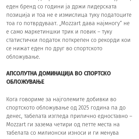
еден бренд со години ја држи лидерската
позиција и тоа не е измислица туку податоците
тоа го потврдуваат. „Mozzart дава најмногу“ не
е само маркетиншки трик и повик – туку
статистички податок поткрепен со рекорди кои
се нижат еден по друг во спортското
обложување.
АПСОЛУТНА ДОМИНАЦИЈА ВО СПОРТСКО
ОБЛОЖУВАЊЕ
Кога говориме за најголемите добивки во
спортското обложување од 2025 година па до
денес, табелата изгледа прилично едноставно –
Mozzart ги зазема четири од петте места на
табелата со милионски износи и ги менува