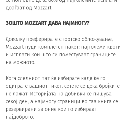
се погледне дека 80% од најголемите исплати
доаѓаат од Mozzart.
ЗОШТО MOZZART ДАВА НАЈМНОГУ?
Доколку преферирате спортско обложување,
Mozzart нуди комплетен пакет: најголеми квоти
и исплати кои што ги поместуваат границите
на можното.
Кога следниот пат ќе избирате каде ќе го
одиграте вашиот тикет, сетете се дека бројките
не лажат. Историјата на добивки се пишува
секој ден, а најмногу страници во таа книга се
резервирани за оние кои го избираат
најдоброто.