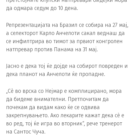
да одмара седум до 10 дена.
Репрезентацијата на Бразил се собира на 27 мај,
а селекторот Карло Анчелоти сакал веднаш да
се инфилтрира во тимот за првиот конгролен
натпревар против Панама на 31 мај.
Јасно е дека тој ќе дојде на собирот повреден и
дека планот на Анчелоти ќе пропадне.
„Сè во врска со Нејмар е комплицирано, мора
да бидеме внимателни. Претпочитам да
почекам да видам како ќе се одвива
закрепнувањето. Ако лекарите кажат дека сè е
во ред, тој ќе игра во вторник“, рече тренерот
на Сантос Чуча.