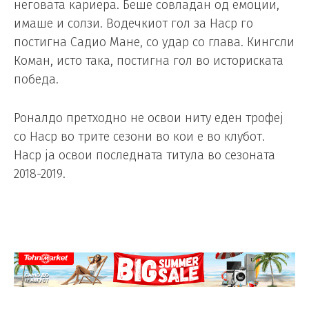
неговата кариера. Беше совладан од емоции,
имаше и солзи. Водечкиот гол за Наср го
постигна Садио Мане, со удар со глава. Кингсли
Коман, исто така, постигна гол во историската
победа.
Роналдо претходно не освои ниту еден трофеј
со Наср во трите сезони во кои е во клубот.
Наср ја освои последната титула во сезоната
2018-2019.