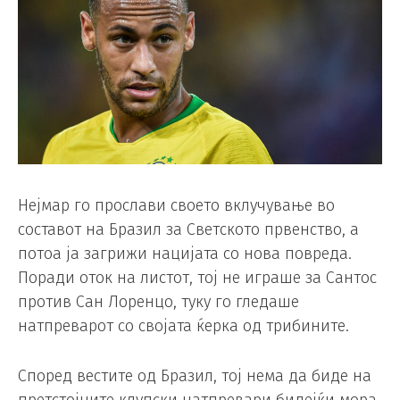
Нејмар го прослави своето вклучување во
составот на Бразил за Светското првенство, а
потоа ја загрижи нацијата со нова повреда.
Поради оток на листот, тој не играше за Сантос
против Сан Лоренцо, туку го гледаше
натпреварот со својата ќерка од трибините.
Според вестите од Бразил, тој нема да биде на
претстојните клупски натпревари бидејќи мора