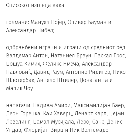
Списокот изгледа вака:
голмани: Мануел Нојер, Оливер Бауман и
Александар Нибел;
одбранбени играчи и играчи од средниот ред:
Валдемар Антон, Натаниел Браун, Паскал Грос,
Џошуа Кимих, Феликс Нмеча, Александар
Павловиќ, Давид Раум, Антонио Ридигер, Нико
Шлотербак, Анџело Штилер, Џонатан Та и
Малик Чоу
напаѓачи: Надием Амири, Максимилијан Баер,
Леон Горецка, Каи Хаверц, Ленарт Карл, Џејми
Левелинг, Џамал ​​Мусијала, Лерој Сане, Денис
Ундав, Флоријан Вирц и Ник Волтемаде.