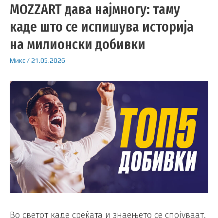
MOZZART дава најмногу: таму
каде што се испишува историја
на милионски добивки
Микс
/
21.05.2026
Во светот каде среќата и знаењето се спојуваат,